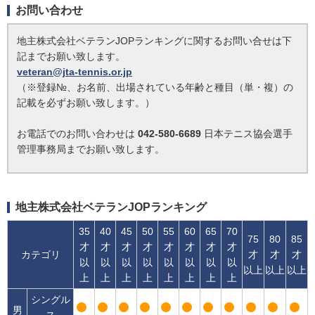
お問い合わせ
地主株式会社ベテランJOPランキングに関するお問い合せは下
記までお願い致します。
veteran@jta-tennis.or.jp
（※登録№、お名前、出場されている年齢と種目（単・複）の
記載を必ずお願い致します。）
お電話でのお問い合わせは
042-580-6689
日本テニス協会選手
管理事務局までお願い致します。
地主株式会社ベテランJOPランキング
35
40
45
50
55
60
65
70
75
80
85
才
才
才
才
才
才
才
才
カテゴリ
才
才
才
以
以
以
以
以
以
以
以
以上
以上
以上
上
上
上
上
上
上
上
上
シングル
男