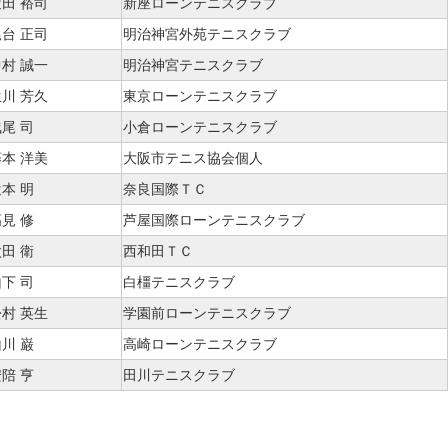
田 裕司
新座ローンテニスクラブ
台 正司
明治神宮外苑テニスクラブ
村 誠一
明治神宮テニスクラブ
川 芳久
東京ローンテニスクラブ
尾 司
小倉ローンテニスクラブ
本 洋美
大阪市テニス協会個人
本 明
奈良国際ＴＣ
見 修
芦屋国際ローンテニスクラブ
田 衛
西和田ＴＣ
下 司
白橿テニスクラブ
村 英生
学園前ローンテニスクラブ
川 巌
高崎ローンテニスクラブ
陪 亨
田川テニスクラブ