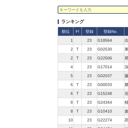
ランキング
順位
ﾀｲ
登録
登録No.
1
23
G18564
2
T
23
G02530
東
2
T
23
G22506
尾
4
23
G17014
深
5
23
G02037
藤
6
T
23
G00033
勝
6
T
23
G15248
谷
8
T
23
G24344
植
8
T
23
G10410
倉
10
23
G22274
髙