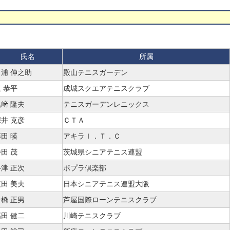
氏名
所属
出浦 伸之助
殿山テニスガーデン
 恭平
成城スクエアテニスクラブ
﨑 隆夫
テニスガーデンレニックス
井 克彦
ＣＴＡ
田 暎
アキラＩ．Ｔ．Ｃ
田 茂
茨城県シニアテニス連盟
津 正次
ポプラ倶楽部
田 美夫
日本シニアテニス連盟大阪
橋 正男
芦屋国際ローンテニスクラブ
田 健二
川崎テニスクラブ