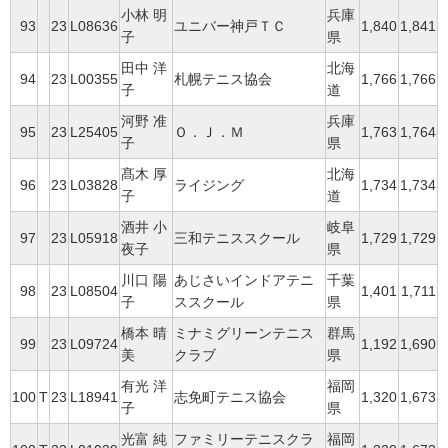
小林 明
兵庫
93
23
L08636
ユニバー神戸ＴＣ
1,840
1,841
子
県
田中 洋
北海
94
23
L00355
札幌テニス協会
1,766
1,766
子
道
河野 准
兵庫
95
23
L25405
Ｏ．Ｊ．Ｍ
1,763
1,764
子
県
髙木 厚
北海
96
23
L03828
ライジング
1,734
1,734
子
道
酒井 小
岐阜
97
23
L05918
三和テニススクール
1,729
1,729
夜子
県
川口 陽
あじさいインドアテニ
千葉
98
23
L08504
1,401
1,711
子
ススクール
県
橋本 晴
ミナミグリーンテニス
群馬
99
23
L09724
1,192
1,690
美
クラブ
県
有光 洋
福岡
100
T
23
L18941
志免町テニス協会
1,320
1,673
子
県
光富 純
ファミリーテニスクラ
福岡