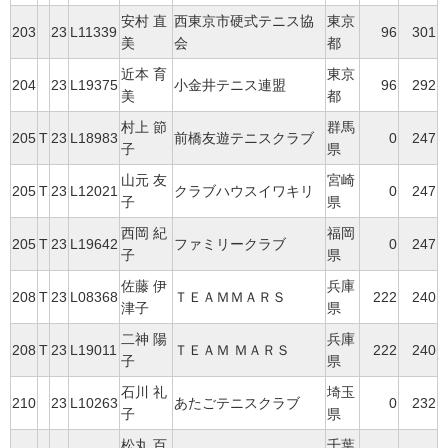
安村 直
西東京市硬式テニス協
東京
203
23
L11339
96
301
美
会
都
近本 育
東京
204
23
L19375
小金井テニス連盟
96
292
美
都
村上 節
群馬
205
T
23
L18983
前橋友遊テニスクラブ
0
247
子
県
山元 友
宮崎
205
T
23
L12021
クラブハウスイワキリ
0
247
子
県
西岡 紀
福岡
205
T
23
L19642
ファミリークラブ
0
247
子
県
佐藤 伊
兵庫
208
T
23
L08368
ＴＥＡＭＭＡＲＳ
222
240
津子
県
二神 陽
兵庫
208
T
23
L19011
ＴＥＡＭ ＭＡＲＳ
222
240
子
県
石川 礼
埼玉
210
23
L10263
あたごテニスクラブ
0
232
子
県
松丸 百
千葉