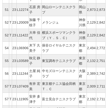
石原 房
岡山ローンテニスクラ
岡山
51
23
L12274
2,873
2,873
子
ブ
県
加藤 千
神奈
52
T
23
L20009
メランジュ
2,129
2,842
枝子
川県
大串 佳
横浜スポーツマンクラ
神奈
52
T
23
L11422
2,129
2,842
代
ブ（Ｙ．Ｓ．Ｃ）
川県
木下 久
保谷ロイヤルテニスク
東京
54
23
L06906
2,494
2,772
美子
ラブ
都
秋元 静
東京
55
23
L03589
東宝調布テニスクラブ
2,132
2,751
子
都
土屋 純
中モズローンテニスク
大阪
56
23
L11244
2,389
2,742
子
ラブ
府
有井 宏
東京都テニス協会田柄
東京
57
T
23
L07409
2,009
2,711
美
Ｔ．Ｃ
都
安井 多
東京
57
T
23
L11905
富士見台テニスクラブ
2,192
2,711
津子
都