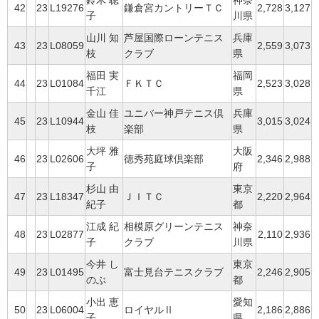
鈴木 聡
神奈
42
23
L19276
鎌倉宮カントリーＴＣ
2,728
3,127
子
川県
山川 知
芦屋国際ローンテニス
兵庫
43
23
L08059
2,559
3,073
枝
クラブ
県
福田 実
福岡
44
23
L01084
ＦＫＴＣ
2,523
3,028
千江
県
金山 佳
ユニバー神戸テニス倶
兵庫
45
23
L10944
3,015
3,024
枝
楽部
県
大坪 雅
大阪
46
23
L02606
徳秀苑庭球倶楽部
2,346
2,988
子
府
杉山 由
東京
47
23
L18347
ＪＩＴＣ
2,220
2,964
紀子
都
江成 紀
相模原グリーンテニス
神奈
48
23
L02877
2,110
2,936
子
クラブ
川県
今井 し
東京
49
23
L01495
富士見台テニスクラブ
2,246
2,905
のぶ
都
小出 恵
愛知
50
23
L06004
ロイヤルⅡ
2,186
2,886
子
県