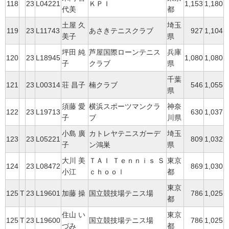
118
23
L04221
ＫＰＩ
1,153
1,180
代美
都
土屋 久
埼玉
119
23
L11743
あさきテニスクラブ
927
1,104
美子
県
坪田 純
芦屋国際ローンテニス
兵庫
120
23
L18945
1,080
1,080
子
クラブ
県
千葉
121
23
L00314
荘 昌子
楠クラブ
546
1,055
県
須藤 愛
横浜スポーツマンクラ
神奈
122
23
L19713
630
1,037
子
ブ
川県
小島 廣
カトレヤテニスガーデ
埼玉
123
23
L05221
809
1,032
子
ン鴻巣
県
大川 美
ＴＡＩ Ｔｅｎｎｉｓ Ｓ
東京
124
23
L08472
869
1,030
小江
ｃｈｏｏｌ
都
東京
125
T
23
L19601
加藤 操
国立競技場テニス場
786
1,025
都
住山 い
東京
125
T
23
L19600
国立競技場テニス場
786
1,025
づみ
都