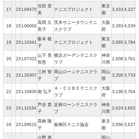
住田 里
東京
17
23
L09470
テニスプロジェクト
3,433
4,227
美
都
高岡 久
茨木サニータウンテニ
大阪
18
23
L06056
3,283
4,039
美子
スクラブ
府
薮本 敬
東京
19
23
L10341
テニスプロジェクト
3,585
3,784
子
都
山下 美
横浜ガーデンテニスク
神奈
20
23
L07322
2,608
3,761
智恵
ラブ
川県
三村 智
岡山ローンテニスクラ
岡山
21
23
L25307
3,205
3,733
子
ブ
県
Ａ・ＣＵＢＥテニスク
大阪
22
23
L10830
南 弘子
3,190
3,704
ラブ
府
芦谷 貴
足柄ローンテニスクラ
神奈
23
23
L11534
2,624
3,653
子
ブ
川県
髙橋 隆
東京
24
23
L09615
板橋区テニス協会
3,096
3,637
子
都
小野 惠
岡山