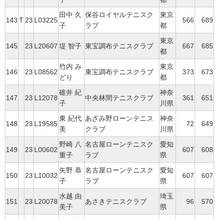
田中 久
保谷ロイヤルテニスク
東京
143
T
23
L03225
566
689
子
ラブ
都
東京
145
23
L20607
堤 智子
東宝調布テニスクラブ
667
685
都
竹内 み
東京
146
23
L08562
東宝調布テニスクラブ
373
673
どり
都
碓井 紀
神奈
147
23
L12078
中央林間テニスクラブ
361
651
子
川県
東 紀代
あざみ野ローンテニス
神奈
148
23
L19585
72
649
美
クラブ
川県
野崎 八
名古屋ローンテニスク
愛知
149
23
L00602
607
608
重子
ラブ
県
矢野 恭
名古屋ローンテニスク
愛知
150
23
L10032
607
607
子
ラブ
県
水越 由
埼玉
151
23
L20078
あさきテニスクラブ
96
570
美子
県