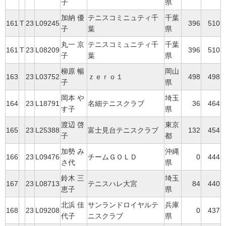
子
県
加納 優
テニスコミニュティ千
千葉
161
T
23
L09245
396
510
子
葉
県
丸一 京
テニスコミュニティ千
千葉
161
T
23
L08209
396
510
子
葉
県
柳原 暢
岡山
163
23
L03752
ｚｅｒｏ１
498
498
子
県
岡本 や
埼玉
164
23
L18791
名細テニスクラブ
36
464
す子
県
渡辺 啓
東京
165
23
L25388
富士見台テニスクラブ
132
454
子
都
加勢 み
沖縄
166
23
L09476
チームＧＯＬＤ
0
444
さ代
県
鈴木 三
埼玉
167
23
L08713
テニスハレ大宮
84
440
恵子
県
北浜 佳
サンランドロイヤルテ
兵庫
168
23
L09208
0
437
代子
ニスクラブ
県