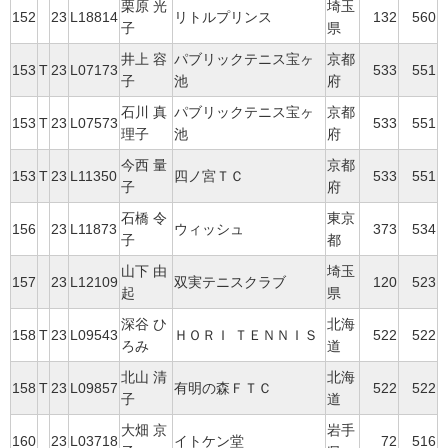
栗原 光
埼玉
152
23
L18814
リトルプリンス
132
560
子
県
井上 容
パブリックテニス宝ヶ
京都
153
T
23
L07173
533
551
子
池
府
石川 真
パブリックテニス宝ヶ
京都
153
T
23
L07573
533
551
理子
池
府
今西 量
京都
153
T
23
L11350
四ノ宮ＴＣ
533
551
子
府
石橋 令
東京
156
23
L11873
ウィッシュ
373
534
子
都
山下 由
埼玉
157
23
L12109
双実テニスクラブ
120
523
起
県
深谷 ひ
北海
158
T
23
L09543
ＨＯＲＩ ＴＥＮＮＩＳ
522
522
ろみ
道
北山 清
北海
158
T
23
L09857
有明の森ＦＴＣ
522
522
子
道
大畑 京
岩手
160
23
L03718
イトケン堂
72
516