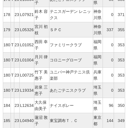
子
県
鈴木 容
テニスガーデン レニッ
神奈
178
23
L07921
0
371
子
クス
川県
宮川 初
神奈
179
23
L05326
ＳＰＣ
337
355
枝
川県
西田 幸
福岡
180
T
23
L01052
ファミリークラブ
0
353
子
県
月川 律
福岡
180
T
23
L01004
コロニーグローブ
0
353
子
県
竹下 美
ユニバー神戸テニス倶
兵庫
180
T
23
L00725
0
353
惠子
楽部
県
岩泉 三
埼玉
180
T
23
L19334
あたごテニスクラブ
0
353
恵子
県
大久保
埼玉
184
23
L12634
ナイスボレー
96
350
由美子
県
蓮沼 敦
東京
185
23
L04940
東宝調布Ｔ．Ｃ
144
349
子
都