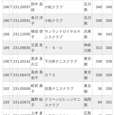
田中 昌
石川
186
T
23
L20597
小松クラブ
348
348
枝
県
有川 洋
石川
186
T
23
L20591
小松クラブ
348
348
子
県
猪俣 啓
サンランドロイヤルテ
兵庫
188
23
L12595
96
343
子
ニスクラブ
県
立原 友
神奈
189
23
L09836
Ｙ・Ｓ・Ｃ
313
340
子
川県
黒木 喜
東京
190
T
23
L20142
下川井テニスクラブ
338
338
久江
都
長井 美
東京
190
T
23
L06470
ＯＴＳ
338
338
奈子
都
町田 典
東京
192
23
L05008
目黒テニスクラブ
36
336
子
都
藤野 睦
クリーンビレッジテニ
福岡
193
23
L02672
84
331
子
スクラブ
県
上本 多
広島