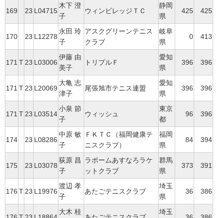
木下 澄
静岡
169
23
L04715
ウィンビレッジＴＣ
425
425
子
県
永田 玲
アスクグリーンテニス
岐阜
170
23
L12278
0
413
子
クラブ
県
伊藤 由
愛知
171
T
23
L03006
トリプルＦ
396
396
美子
県
大亀 志
愛知
171
T
23
L20069
尾張旭市テニス連盟
396
396
津子
県
小泉 節
東京
171
T
23
L03514
ウィッシュ
96
396
子
都
中原 敏
ＦＫＴＣ（福岡健康テ
福岡
174
23
L08286
84
394
子
ニスクラブ）
県
荻原 昌
ラポームあすなろラケ
群馬
175
23
L03078
373
391
子
ットクラブ
県
渡辺 孝
埼玉
176
T
23
L19976
あたごテニスクラブ
36
386
子
県
大木 桂
埼玉
176
T
23
L18864
あたごテニスクラブ
36
386