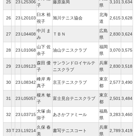
25
23
L25306
藤原薬局
3,101
3,634
子
県
臼木 裕
北海
26
23
L20103
旭川テニス協会
2,615
3,628
視子
道
中川 ま
広島
27
23
L04408
ＴＢＮ
2,830
3,624
み
県
山下 佐
福岡
28
23
L01068
油山テニスクラブ
3,070
3,575
余子
県
森田 優
サンランドロイヤルテ
兵庫
29
23
L09123
2,830
3,518
子
ニスクラブ
県
峰岸 寿
東京
30
23
L08342
京王テニスクラブ
2,577
3,490
真子
都
榎木 敏
東京
31
23
L05057
富士見台テニスクラブ
2,501
3,484
子
都
大塚 由
福島
32
23
L03715
あさかファミール
3,283
3,460
弥子
県
久保 春
兵庫
33
T
23
L19214
書写テニスコート
2,789
3,419
美
県