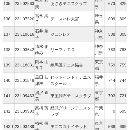
松本 和
埼玉
135
23
L02863
あさきテニスクラブ
673
828
美
県
冨永 純
埼玉
136
23
L07326
テニスハレ大宮
809
809
子
県
石井 篤
神奈
137
23
L19616
ジュンレオ
338
805
子
川県
清水 ま
神奈
138
23
L03642
リーファＴＧ
763
763
ゆみ
川県
岡本 由
東京
139
23
L18631
練馬区テニス協会
759
759
季子
都
黒田 知
ヒットインドアテニス
福井
140
23
L01548
744
744
津枝
スクール
県
湯沢 直
東京
141
23
L09463
東宝調布テニスクラブ
703
721
美
都
髙橋 芳
総武グリーンテニスク
千葉
142
23
L09983
0
695
子
ラブ
県
植松 保
東京
143
T
23
L03489
テニスユナイテッド
566
689
子
都