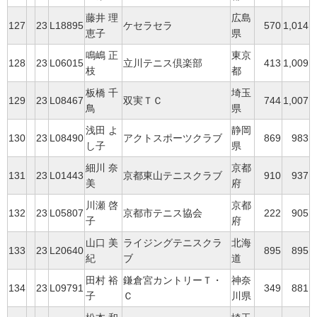
藤井 理
広島
127
23
L18895
ケセラセラ
570
1,014
恵子
県
鳴嶋 正
東京
128
23
L06015
立川テニス倶楽部
413
1,009
枝
都
板橋 千
埼玉
129
23
L08467
双実ＴＣ
744
1,007
鳥
県
浅田 よ
静岡
130
23
L08490
アクトスポーツクラブ
869
983
し子
県
細川 奈
京都
131
23
L01443
京都東山テニスクラブ
910
937
美
府
川瀬 啓
京都
132
23
L05807
京都市テニス協会
222
905
子
府
山口 美
ライジングテニスクラ
北海
133
23
L20640
895
895
紀
ブ
道
田村 裕
鎌倉宮カントリーＴ・
神奈
134
23
L09791
349
881
子
Ｃ
川県