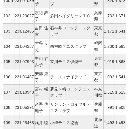
100
T
23
L01039
1,320
1,673
子
ブ
県
渡辺 郷
兵庫
102
23
L20027
多田ハイグリーンＴＣ
732
1,671
子
県
吉田 佳
石神井ローンテニスク
東京
103
23
L12485
1,171
1,641
古
ラブ
都
大谷 り
福岡
104
23
L04357
西福岡テニスクラブ
1,230
1,583
え
県
中山 す
東京
105
23
L07993
立川テニス倶楽部
1,019
1,568
み子
都
安藤 康
東京
106
23
L06487
テニスユナイテッド
1,092
1,541
子
都
宮村 暢
夢見ヶ崎ローンテニス
神奈
107
23
L18948
1,515
1,515
子
クラブ
川県
余吾 佐
サンランドロイヤルテ
兵庫
108
23
L05391
991
1,505
地子
ニスクラブ
県
北海
109
23
L25465
浅井 睦
小樽テニス協会
1,493
1,493
道