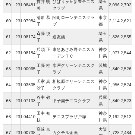
貫井 明
ひばりヶ丘新豊テニス
埼玉
59
23
L08481
2,096
2,702
美
クラブ
県
清原 恭
関町ローンテニスクラ
東京
60
23
L07984
2,114
2,621
子
ブ
都
斉藤 悦
埼玉
61
23
L08174
遊友族
1,826
2,555
子
県
兵頭 正
東急あざみ野テニスガ
神奈
62
23
L08184
1,977
2,544
子
ーデンＴＣ
川県
工藤 桂
水戸グリーンテニスク
茨城
63
23
L00065
1,840
2,526
子
ラブ
県
氏家 真
相模原グリーンテニス
神奈
64
23
L03535
1,956
2,524
沙子
クラブ
川県
谷中 敬
兵庫
65
23
L07133
甲子園テニスクラブ
1,840
2,523
子
県
田中 初
神奈
66
23
L04410
テニスプラザ戸塚
2,192
2,512
枝
川県
髙﨑 京
大阪
67
23
L00738
カクテル企画
1,728
2,484