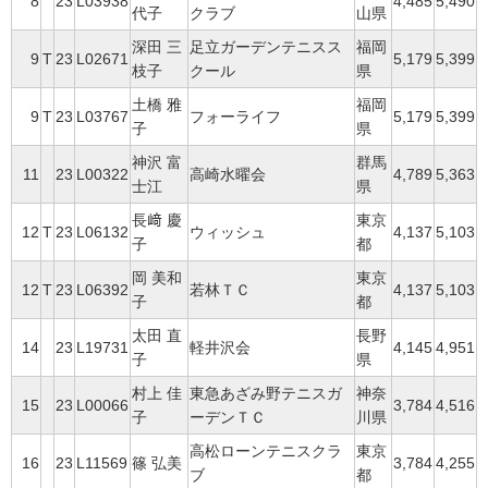
8
23
L03938
4,485
5,490
代子
クラブ
山県
深田 三
足立ガーデンテニスス
福岡
9
T
23
L02671
5,179
5,399
枝子
クール
県
土橋 雅
福岡
9
T
23
L03767
フォーライフ
5,179
5,399
子
県
神沢 富
群馬
11
23
L00322
高崎水曜会
4,789
5,363
士江
県
長﨑 慶
東京
12
T
23
L06132
ウィッシュ
4,137
5,103
子
都
岡 美和
東京
12
T
23
L06392
若林ＴＣ
4,137
5,103
子
都
太田 直
長野
14
23
L19731
軽井沢会
4,145
4,951
子
県
村上 佳
東急あざみ野テニスガ
神奈
15
23
L00066
3,784
4,516
子
ーデンＴＣ
川県
高松ローンテニスクラ
東京
16
23
L11569
篠 弘美
3,784
4,255
ブ
都