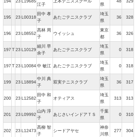
194
23
L19685
上本テニススクール
48
329
江子
県
田中 孝
埼玉
195
23
L00318
あたごテニスクラブ
36
328
子
県
髙林 周
東京
196
23
L08552
ウイッシュ
36
326
子
都
細川 早
埼玉
197
T
23
L10129
あたごテニスクラブ
0
318
余子
県
埼玉
197
T
23
L10084
中 敏江
あたごテニスクラブ
0
318
県
中川 典
埼玉
199
23
L18894
双実テニスクラブ
36
317
子
県
田中 和
埼玉
200
23
L12582
オティアス
313
313
子
県
山内 淳
千葉
201
23
L09992
あじさいインドアＴＳ
0
310
子
県
髙柳 智
神奈
202
23
L12473
シードアヤセ
277
304
子
川県