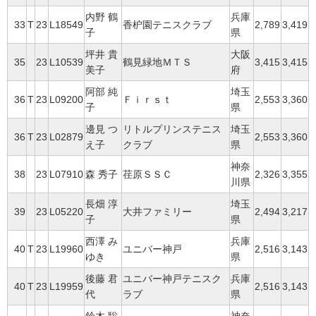
内野 鶴
兵庫
33
T
23
L18549
香枦園テニスクラブ
2,789
3,419
子
県
坪井 貴
大阪
35
23
L10539
鶴見緑地ＭＴＳ
3,415
3,415
美子
府
阿部 純
埼玉
36
T
23
L09200
Ｆｉｒｓｔ
2,553
3,360
子
県
邊見 つ
リトルプリンステニス
埼玉
36
T
23
L02879
2,553
3,360
え子
クラブ
県
神奈
38
23
L07910
森 秀子
荏原ＳＳＣ
2,326
3,355
川県
長畑 淳
埼玉
39
23
L05220
大井ファミリー
2,494
3,217
子
県
西澤 み
兵庫
40
T
23
L19960
ユニバー神戸
2,516
3,143
ゆき
県
後藤 君
ユニバー神戸テニスク
兵庫
40
T
23
L19959
2,516
3,143
代
ラブ
県