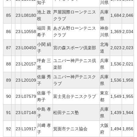
知子
川県
池上 政
芦屋国際ローンテニス
兵庫
85
23
L08180
1,684
2,046
枝
クラブ
県
福田 美
あざみ野ローンテニス
神奈
86
23
L10558
1,369
2,034
希子
クラブ
川県
小関 絹
北海
87
23
L00450
宮の森スポーツ倶楽部
2,023
2,023
子
道
坪倉 三
ユニバー神戸テニス倶
兵庫
88
23
L20157
1,536
2,021
恵
楽部
県
佐藤 秀
ユニバー神戸テニスク
兵庫
89
23
L20109
1,536
1,958
子
ラブ
県
佐藤 千
東京
90
23
L07579
富士見台テニスクラブ
1,549
1,955
寿子
都
中島 孝
兵庫
91
23
L07148
松田テニス塾
1,439
1,944
子
県
川﨑 孝
大阪
92
23
L10917
箕面市テニス協会
1,494
1,856
子
府