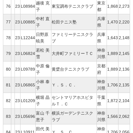
越後 克
東京
76
23
L08984
東宝調布テニスクラブ
1,868
2,273
子
都
中村 直
兵庫
77
23
L00885
松田テニス塾
1,470
2,220
子
県
日野原
ファミリーテニスクラ
兵庫
78
23
L12244
1,643
2,148
暁美
ブ
県
若松 美
神奈
79
23
L06824
大井町ファミリーＴＣ
1,889
2,145
雪
川県
中原 倫
京都
80
23
L09789
黄檗台テニスクラブ
1,889
2,136
子
府
小林 泰
神奈
81
23
L06865
Ｙ．Ｓ．Ｃ．
1,706
2,135
子
川県
横堀 晶
セントマリアホスピタ
千葉
82
23
L01209
1,872
2,104
子
ルＴ．Ｃ
県
富山 千
横浜ガーデンテニスク
神奈
83
23
L05696
1,566
2,062
恵子
ラブ
川県
田代 美
神奈
84
23
L10911
Ｙ．Ｓ．Ｃ．
1,706
2,056