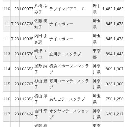
八橋 ふ
岩手
110
23
L00077
ラブインドアＴ．Ｃ
1,482
1,482
み子
県
佐藤 美
埼玉
111
T
23
L08738
ナイスボレー
845
1,478
知子
県
内田 ま
埼玉
111
T
23
L10035
ナイスボレー
845
1,478
さ恵
県
嶋津 エ
東京
113
23
L01576
立川テニスクラブ
894
1,443
リコ
都
屋敷 純
横浜スポーツマンクラ
神奈
114
23
L08653
809
1,307
子
ブ
川県
杉山 豊
寒川ローンテニスクラ
神奈
115
23
L02767
923
1,300
子
ブ
川県
横山 淳
埼玉
116
23
L12353
あたごテニスクラブ
756
1,250
子
県
吉田 幸
オクヤマテニスショッ
神奈
117
23
L03424
630
1,217
子
プ
川県
米岡 喜
東京