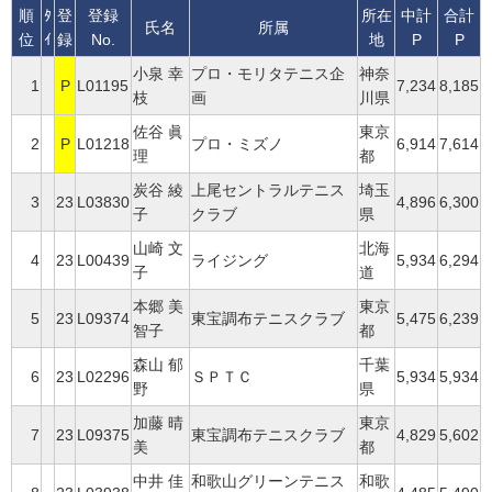
順
ﾀ
登
登録
所在
中計
合計
氏名
所属
位
ｲ
録
No.
地
P
P
小泉 幸
プロ・モリタテニス企
神奈
1
P
L01195
7,234
8,185
枝
画
川県
佐谷 眞
東京
2
P
L01218
プロ・ミズノ
6,914
7,614
理
都
炭谷 綾
上尾セントラルテニス
埼玉
3
23
L03830
4,896
6,300
子
クラブ
県
山崎 文
北海
4
23
L00439
ライジング
5,934
6,294
子
道
本郷 美
東京
5
23
L09374
東宝調布テニスクラブ
5,475
6,239
智子
都
森山 郁
千葉
6
23
L02296
ＳＰＴＣ
5,934
5,934
野
県
加藤 晴
東京
7
23
L09375
東宝調布テニスクラブ
4,829
5,602
美
都
中井 佳
和歌山グリーンテニス
和歌