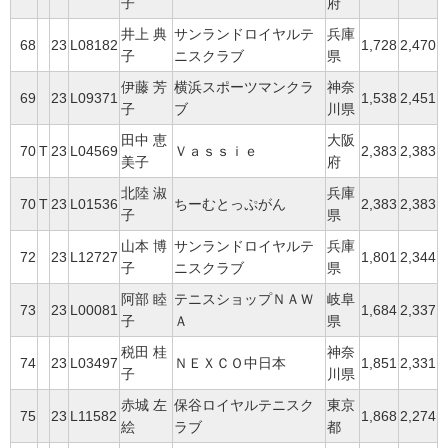
子
府
井上 典
サンランドロイヤルテ
兵庫
68
23
L08182
1,728
2,470
子
ニスクラブ
県
伊藤 芳
横浜スポーツマンクラ
神奈
69
23
L09371
1,538
2,451
子
ブ
川県
田中 恵
大阪
70
T
23
L04569
Ｖａｓｓｉｅ
2,383
2,383
美子
府
北陸 淑
兵庫
70
T
23
L01536
ちーむとっぷがん
2,383
2,383
子
県
山本 博
サンランドロイヤルテ
兵庫
72
23
L12727
1,801
2,344
子
ニスクラブ
県
阿部 睦
テニスショップＮＡＷ
岐阜
73
23
L00081
1,684
2,337
子
Ａ
県
税田 桂
神奈
74
23
L03497
ＮＥＸＣＯ中日本
1,851
2,331
子
川県
赤城 左
保谷ロイヤルテニスク
東京
75
23
L11582
1,868
2,274
絵
ラブ
都