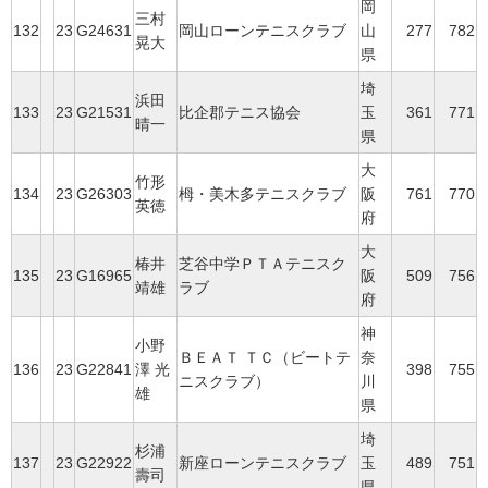
岡
三村
132
23
G24631
岡山ローンテニスクラブ
山
277
782
晃大
県
埼
浜田
133
23
G21531
比企郡テニス協会
玉
361
771
晴一
県
大
竹形
134
23
G26303
栂・美木多テニスクラブ
阪
761
770
英徳
府
大
椿井
芝谷中学ＰＴＡテニスク
135
23
G16965
阪
509
756
靖雄
ラブ
府
神
小野
ＢＥＡＴ ＴＣ（ビートテ
奈
136
23
G22841
澤 光
398
755
ニスクラブ）
川
雄
県
埼
杉浦
137
23
G22922
新座ローンテニスクラブ
玉
489
751
壽司
県