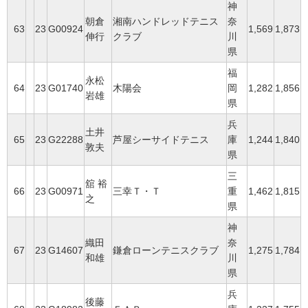
神
朝倉
湘南ハンドレッドテニス
奈
63
23
G00924
1,569
1,873
伸行
クラブ
川
県
福
永松
64
23
G01740
木陽会
岡
1,282
1,856
岩雄
県
兵
土井
65
23
G22288
芦屋シーサイドテニス
庫
1,244
1,840
敦夫
県
三
舘 裕
66
23
G00971
三幸Ｔ・Ｔ
重
1,462
1,815
之
県
神
織田
奈
67
23
G14607
鎌倉ローンテニスクラブ
1,275
1,784
和雄
川
県
兵
後藤