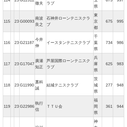
114
23
G12512
玉
675
997
徹夫
ラブ
県
東
南波
石神井ローンテニスクラ
115
23
G00093
京
675
995
良之
ブ
都
千
今井
116
23
G21187
イースタンテニスクラブ
葉
734
986
伸
県
兵
廣瀬
芦屋国際ローンテニスク
117
23
G17047
庫
625
983
知正
ラブ
県
茨
藁科
118
23
G11990
結城テニスクラブ
城
277
948
誠
県
福
執行
119
23
G22986
ＴＴＵ会
岡
361
944
信
県
神