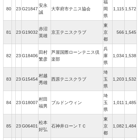
福
安永
80
23
G21847
大宰府市テニス協会
岡
1,115
1,572
誠
県
東
赤沼
81
23
G19032
京王テニスクラブ
京
566
1,545
英雄
都
兵
田村
芦屋国際ローンテニス倶
82
23
G18406
庫
1,034
1,538
繁彦
楽部
県
埼
村越
83
23
G15454
西原テニスクラブ
玉
1,203
1,532
秀雄
県
埼
村田
84
23
G18007
ブルドンウィン
玉
1,011
1,485
福男
県
東
松本
85
23
G06401
石神井ローンＴＣ
京
1,082
1,484
好弘
都