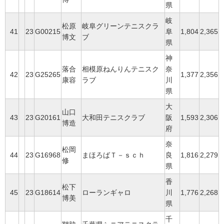
県
岐
松原
岐阜グリーンテニスクラ
41
23
G00215
阜
1,804
2,365
博文
ブ
県
神
落合
相模原ねんりんテニスク
奈
42
23
G25265
1,377
2,356
康容
ラブ
川
県
大
山口
43
23
G20161
大和田テニスクラブ
阪
1,593
2,306
博造
府
奈
松岡
44
23
G16968
まほろばＴ－ｓｃｈ
良
1,816
2,279
修
県
香
松下
45
23
G18614
ローランギャロ
川
1,776
2,268
博美
県
千