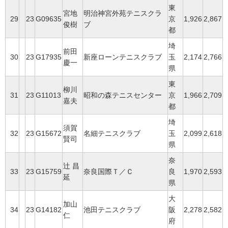
東
宮地
明治神宮外苑テニスクラ
29
23
G09635
京
1,926
2,867
俊樹
ブ
都
埼
前田
30
23
G17935
新座ローンテニスクラブ
玉
2,174
2,766
慶一
県
東
柳川
31
23
G11013
昭和の森テニスセンター
京
1,966
2,709
嘉夫
都
埼
須賀
32
23
G15672
名細テニスクラブ
玉
2,099
2,618
賢司
県
奈
辻 昌
33
23
G15759
奈良国際Ｔ／Ｃ
良
1,970
2,593
延
県
大
加山
34
23
G14182
池田テニスクラブ
阪
2,278
2,582
仁
府