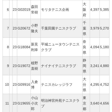
大
森田
6
23
G02019
モリタテニス企画
阪
4,397
5,385
常樹
府
千
小野
7
23
G20672
千葉田園テニスクラブ
葉
3,979
5,270
隆夫
県
奈
新見
平城ニュータウンテニス
8
23
G18084
良
4,094
5,180
利幸
クラブ
県
静
植野
9
23
G19072
ナイナイテニスクラブ
岡
3,241
4,880
直樹
県
大
入倉
10
23
G09916
テニスカレッジラフ
分
4,295
4,752
博
県
小山
東
明治神宮外苑テニスクラ
11
23
G19655
小次
京
3,640
4,656
ブ
郎
都