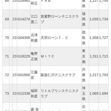
68
23
G18982
ＦＡＢ
庫
1,227
1,755
和正
県
福
江口
筑紫野ローンテニスクラ
69
23
G14274
岡
1,039
1,734
憲二
ブ
県
徳
古津
70
23
G04308
天羽ローンＴ．Ｃ
島
1,358
1,727
和廣
県
東
亀野
71
23
G18229
ＭＩＴＣ
京
1,311
1,713
正徳
都
兵
江藤
72
23
G01866
阪急仁川テニスクラブ
庫
1,217
1,703
宏
県
埼
福田
リトルプリンステニスク
73
23
G12338
玉
1,069
1,694
和彦
ラブ
県
石
森 省