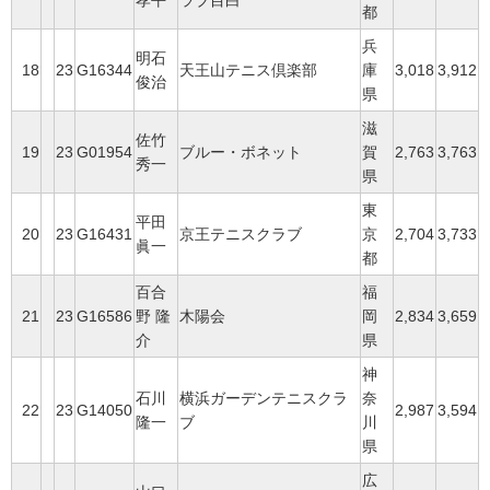
孝平
ラブ目白
都
兵
明石
18
23
G16344
天王山テニス倶楽部
庫
3,018
3,912
俊治
県
滋
佐竹
19
23
G01954
ブルー・ボネット
賀
2,763
3,763
秀一
県
東
平田
20
23
G16431
京王テニスクラブ
京
2,704
3,733
眞一
都
百合
福
21
23
G16586
野 隆
木陽会
岡
2,834
3,659
介
県
神
石川
横浜ガーデンテニスクラ
奈
22
23
G14050
2,987
3,594
隆一
ブ
川
県
広