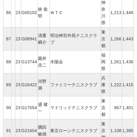
神
林 俊
奈
86
23
G00102
ＷＴＣ
1,213
1,446
明
川
県
東
清重
明治神宮外苑テニスクラ
87
23
G08941
京
1,266
1,443
瞬介
ブ
都
福
園井
88
23
G13744
木陽会
岡
1,261
1,436
浩二
県
兵
河野
89
23
G16422
ファミリーテニスクラブ
庫
1,222
1,415
満
県
東
盛 健
90
23
G17554
マドリッドテニスクラブ
京
967
1,401
一
都
東
隅田
91
23
G21654
東京ローンテニスクラブ
京
1,108
1,385
敏雄