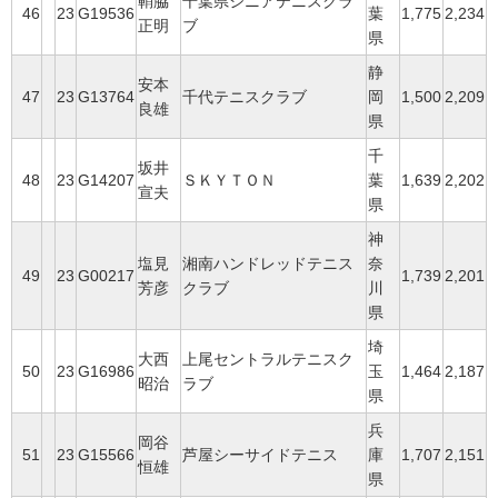
鞘脇
千葉県シニアテニスクラ
46
23
G19536
葉
1,775
2,234
正明
ブ
県
静
安本
47
23
G13764
千代テニスクラブ
岡
1,500
2,209
良雄
県
千
坂井
48
23
G14207
ＳＫＹＴＯＮ
葉
1,639
2,202
宣夫
県
神
塩見
湘南ハンドレッドテニス
奈
49
23
G00217
1,739
2,201
芳彦
クラブ
川
県
埼
大西
上尾セントラルテニスク
50
23
G16986
玉
1,464
2,187
昭治
ラブ
県
兵
岡谷
51
23
G15566
芦屋シーサイドテニス
庫
1,707
2,151
恒雄
県