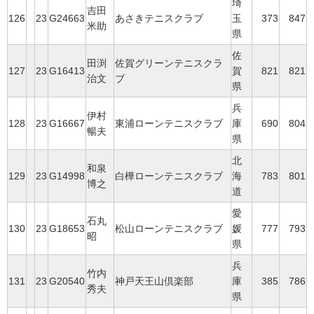
埼
吉田
126
23
G24663
あさきテニスクラブ
玉
373
847
米助
県
佐
田渕
佐賀グリーンテニスクラ
127
23
G16413
賀
821
821
治文
ブ
県
兵
伊村
128
23
G16667
東浦ローンテニスクラブ
庫
690
804
暢夫
県
北
和泉
129
23
G14998
白樺ローンテニスクラブ
海
783
801
博之
道
愛
石丸
130
23
G18653
松山ローンテニスクラブ
媛
777
793
昭
県
兵
竹内
131
23
G20540
神戸天王山倶楽部
庫
385
786
秀夫
県