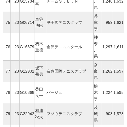
74
23
G13784
チームＳ．Ｅ．Ｎ
川
1,246
1,632
吾
県
兵
車谷
75
23
G06714
甲子園テニスクラブ
庫
959
1,621
博巳
県
神
朽木
奈
76
23
G16379
金沢テニススクール
1,297
1,611
重徳
川
県
奈
坂下
77
23
G12901
奈良国際テニスクラブ
良
1,262
1,597
菊男
県
栃
柴田
78
23
G10868
バージュ
木
1,224
1,595
良一
県
茨
相浦
79
23
G22942
フソウテニスクラブ
城
903
1,578
秋夫
県