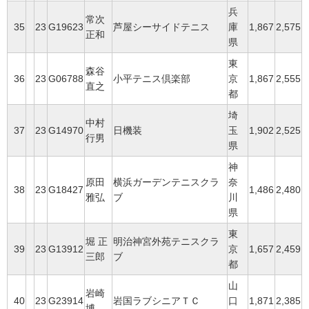
兵
常次
35
23
G19623
芦屋シーサイドテニス
庫
1,867
2,575
正和
県
東
森谷
36
23
G06788
小平テニス倶楽部
京
1,867
2,555
直之
都
埼
中村
37
23
G14970
日機装
玉
1,902
2,525
行男
県
神
原田
横浜ガーデンテニスクラ
奈
38
23
G18427
1,486
2,480
雅弘
ブ
川
県
東
堀 正
明治神宮外苑テニスクラ
39
23
G13912
京
1,657
2,459
三郎
ブ
都
山
岩崎
40
23
G23914
岩国ラブシニアＴＣ
口
1,871
2,385
博