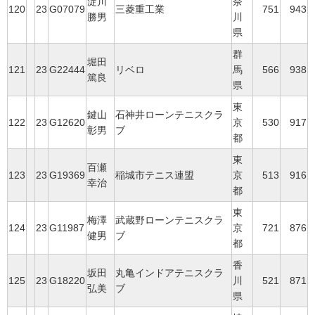
淀川
奈
120
23
G07079
三菱重工業
751
943
勝男
川
県
群
堀田
121
23
G22444
リベロ
馬
566
938
篤良
県
東
鍵山
石神井ローンテニスクラ
122
23
G12620
京
530
917
彰男
ブ
都
東
百瀬
123
23
G19369
稲城市テニス連盟
京
513
916
幸治
都
東
梅澤
武蔵野ローンテニスクラ
124
23
G11987
京
721
876
健男
ブ
都
香
坂田
丸亀インドアテニスクラ
125
23
G18220
川
521
871
弘美
ブ
県