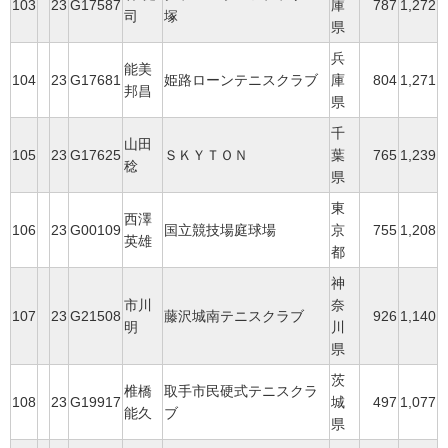
103
23
G17587
庫
787
1,272
司
塚
県
兵
能美
104
23
G17681
姫路ローンテニスクラブ
庫
804
1,271
邦昌
県
千
山田
105
23
G17625
ＳＫＹＴＯＮ
葉
765
1,239
稔
県
東
西澤
106
23
G00109
国立競技場庭球場
京
755
1,208
英雄
都
神
市川
奈
107
23
G21508
藤沢城南テニスクラブ
926
1,140
明
川
県
茨
椎橋
取手市民硬式テニスクラ
108
23
G19917
城
497
1,077
能久
ブ
県