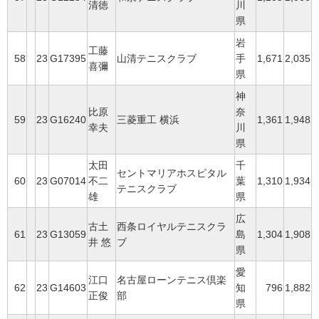
清徳
川
県
岩
工藤
58
23
G17395
山清テニスクラブ
手
1,671
2,035
喜彌
県
神
比原
奈
59
23
G16240
三菱重工 横浜
1,361
1,948
幸夫
川
県
太田
千
セントマリアホスピタル
60
23
G07014
不二
葉
1,310
1,934
テニスクラブ
雄
県
広
古土
西条ロイヤルテニスクラ
61
23
G13059
島
1,304
1,908
井 悠
ブ
県
愛
江口
名古屋ローンテニス倶楽
62
23
G14603
知
796
1,882
正俊
部
県