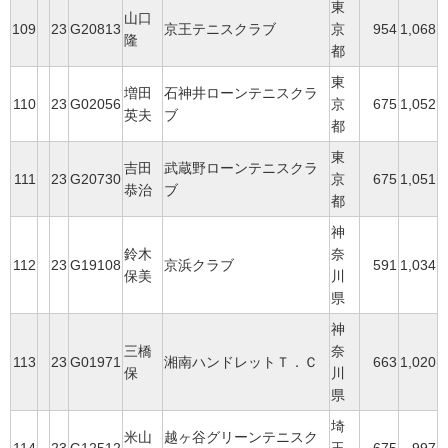
東
山口
109
23
G20813
京王テニスクラブ
京
954
1,068
隆
都
東
増田
石神井ローンテニスクラ
110
23
G02056
京
675
1,052
英夫
ブ
都
東
吉田
武蔵野ローンテニスクラ
111
23
G20730
京
675
1,051
恭治
ブ
都
神
鈴木
奈
112
23
G19108
京浜クラブ
591
1,034
保美
川
県
神
三橋
奈
113
23
G01971
湘南ハンドレットＴ．Ｃ
663
1,020
保
川
県
埼
米山
越ヶ谷グリーンテニスク