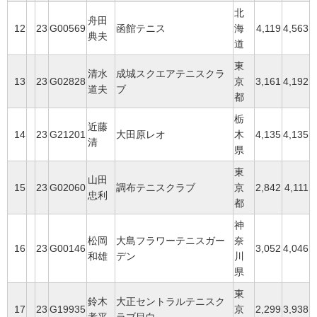
北
舟田
12
23
G00569
函館テニス
海
4,119
4,563
典夫
道
東
清水
成城スクエアテニスクラ
13
23
G02828
京
3,161
4,192
道夫
ブ
都
栃
近藤
14
23
G21201
大田原レオ
木
4,135
4,135
清
県
東
山田
15
23
G02060
調布テニスクラブ
京
2,842
4,111
忠利
都
神
松岡
大島フラワーテニスガー
奈
16
23
G00146
3,052
4,046
和雄
デン
川
県
東
鈴木
大正セントラルテニスク
17
23
G19935
京
2,299
3,938