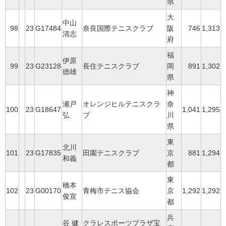
県
大
中山
98
23
G17484
奈良国際テニスクラブ
阪
746
1,313
清志
府
福
伊原
99
23
G23128
長住テニスクラブ
岡
891
1,302
徳雄
県
神
瀬戸
オレンジヒルテニスクラ
奈
100
23
G18647
1,041
1,295
弘
ブ
川
県
東
北川
101
23
G17835
田園テニスクラブ
京
881
1,294
和義
都
東
橋本
102
23
G00170
青梅市テニス協会
京
1,292
1,292
俊宣
都
兵
谷 健
クラレスポーツプラザ宝