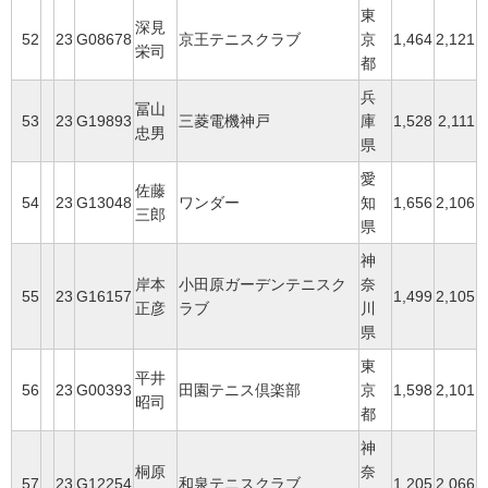
東
深見
52
23
G08678
京王テニスクラブ
京
1,464
2,121
栄司
都
兵
冨山
53
23
G19893
三菱電機神戸
庫
1,528
2,111
忠男
県
愛
佐藤
54
23
G13048
ワンダー
知
1,656
2,106
三郎
県
神
岸本
小田原ガーデンテニスク
奈
55
23
G16157
1,499
2,105
正彦
ラブ
川
県
東
平井
56
23
G00393
田園テニス倶楽部
京
1,598
2,101
昭司
都
神
桐原
奈
57
23
G12254
和泉テニスクラブ
1,205
2,066