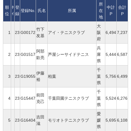
所
順
ﾀ
登
中計
合計
登録No.
氏名
所属
在
位
ｲ
録
P
P
地
大
竹下
1
23
G00172
アイ・テニスクラブ
阪
6,494
7,237
友基
府
兵
阿部
2
23
G01517
芦屋シーサイドテニス
庫
5,444
6,587
欽亮
県
千
伊藤
3
23
G19055
柏葉
葉
5,756
6,499
裕
県
千
前田
4
23
G15447
千葉田園テニスクラブ
葉
5,524
6,276
克己
県
愛
吉田
5
23
G16404
モリオトテニスクラブ
媛
5,695
6,108
滋
県