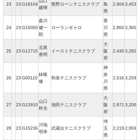
山口
23
23
G18104
熊野ローンテニスクラブ
島
2,804
3,453
建暉
県
森川
香
24
23
G15050
健一
ローランギャロ
川
2,860
3,365
郎
県
大
北尾
25
23
G12715
イーストテニスクラブ
阪
2,430
3,282
善明
府
神
鉢蝋
奈
26
23
G00110
和泉テニスクラブ
2,516
3,259
修
川
県
大
山口
27
23
G13910
池田テニスクラブ
阪
2,871
3,200
幹夫
府
埼
川地
28
23
G15236
武蔵台テニスクラブ
玉
2,219
2,959
明幸
県