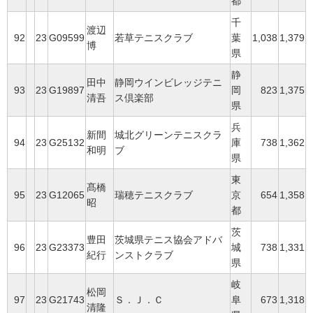
都
千
渡辺
92
23
G09599
若草テニスクラブ
葉
1,038
1,379
博
県
静
田中
静岡ウインビレッジテニ
93
23
G19897
岡
823
1,375
清吾
ス倶楽部
県
兵
新間
城北グリーンテニスクラ
94
23
G25132
庫
738
1,362
和明
ブ
県
東
髙橋
95
23
G12065
瑞穂テニスクラブ
京
654
1,358
昭
都
茨
豊田
茨城県テニス協会アドバ
96
23
G23373
城
738
1,331
紀行
ンストクラブ
県
岐
松岡
97
23
G21743
Ｓ．Ｊ．Ｃ
阜
673
1,318
清隆