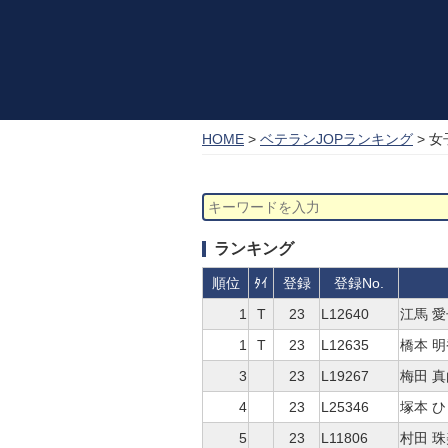
HOME
>
ベテランJOPランキング
> 女
ランキング
順位
ﾀｲ
登録
登録No.
1
T
23
L12640
江馬 愛
1
T
23
L12635
橋本 明
3
23
L19267
梅田 
4
23
L25346
塚本 
5
23
L11806
村田 珠