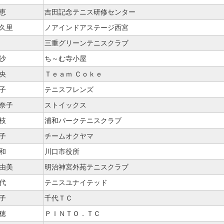
恵
吉田記念テニス研修センター
亜久里
ノアインドアステージ西宮
三重グリーンテニスクラブ
沙
ち～む寺小屋
央
Ｔｅａｍ Ｃｏｋｅ
子
テニスフレンズ
加奈子
ストイックス
枝
浦和パークテニスクラブ
子
チームオクヤマ
和
川口市役所
真由美
明治神宮外苑テニスクラブ
代
テニスユナイテッド
子
千代ＴＣ
穂
ＰＩＮＴＯ．ＴＣ