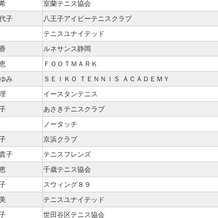
希
室蘭テニス協会
佳代子
八王子アイビーテニスクラブ
テニスユナイテッド
香
ルネサンス静岡
恵
ＦＯＯＴＭＡＲＫ
あゆみ
ＳＥＩＫＯ ＴＥＮＮＩＳ ＡＣＡＤＥＭＹ
理
イースタンテニス
子
あさきテニスクラブ
ノータッチ
子
京浜クラブ
美貴子
テニスフレンズ
恵
千歳テニス協会
子
スウィング８９
美
テニスユナイテッド
子
世田谷区テニス協会