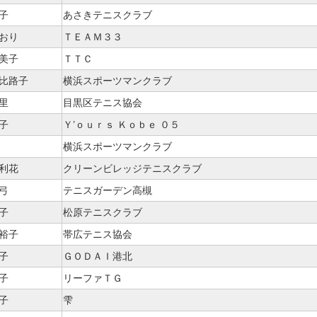
子
あさきテニスクラブ
かおり
ＴＥＡＭ３３
友美子
ＴＴＣ
 比路子
横浜スポーツマンクラブ
里
目黒区テニス協会
子
Ｙ’ｏｕｒｓ Ｋｏｂｅ ０５
横浜スポーツマンクラブ
絵利花
クリーンビレッジテニスクラブ
弓
テニスガーデン高槻
子
松原テニスクラブ
 裕子
帯広テニス協会
子
ＧＯＤＡＩ港北
子
リーファＴＧ
子
雫