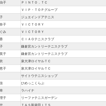
亜由子
ＰＩＮＴＯ．ＴＣ
ＶＩＰ・ＴＯＰグループ
子
ジュエインドアテニス
美奈子
ＶＩＣＴＯＲＹ
めぐみ
ＶＩＣＴＯＲＹ
香
ＣＩＡＯテニスクラブ
子
鎌倉宮カントリーテニスクラブ
早英子
鎌倉宮カントリーテニスクラブ
衣
泉大津ロイヤルＴＣ
美恵子
泉大津ロイヤルＴＣ
サイトウテニスショップ
佳
ひめっこくらぶ
幸
ラハイナ
麻理子
リーファテニスガーデン
代
Ｔ＆Ｓ新発田ＩＴＳ