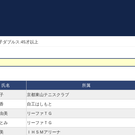
子ダブルス:45才以上
氏名
所属
子
京都東山テニスクラブ
香
自工はしもと
真由美
リーファＴＧ
ひとみ
リーファＴＧ
美
ＩＨＳＭアリーナ