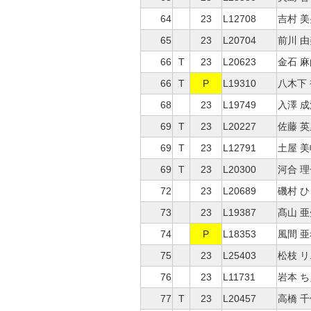
64
23
L12708
吉村 美
65
23
L20704
前川 
66
T
23
L20623
金石 
66
T
P
L19310
八木下
68
23
L19749
入澤 成
69
T
23
L20227
佐藤 
69
T
23
L12791
土屋 美
69
T
23
L20300
河合 理
72
23
L20689
磯村 
73
23
L19387
髙山 
74
P
L18353
風間 
75
23
L25403
松枝 
76
23
L11731
岩本 
77
T
23
L20457
高橋 千