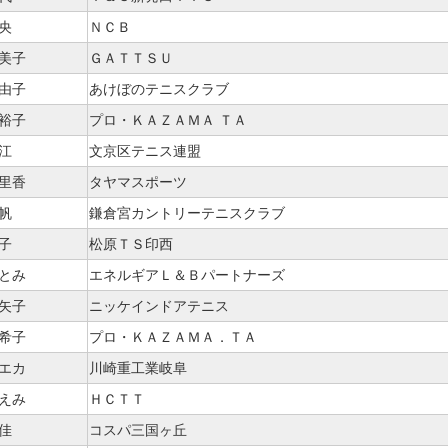
央
ＮＣＢ
由美子
ＧＡＴＴＳＵ
麻由子
あけぼのテニスクラブ
 裕子
プロ・ＫＡＺＡＭＡ ＴＡ
江
文京区テニス連盟
英里香
タヤマスポーツ
帆
鎌倉宮カントリーテニスクラブ
子
松原ＴＳ印西
ひとみ
エネルギアＬ＆Ｂパートナーズ
亜矢子
ニッケインドアテニス
亜希子
プロ・ＫＡＺＡＭＡ．ＴＡ
リエカ
川崎重工業岐阜
ちえみ
ＨＣＴＴ
佳
コスパ三国ヶ丘