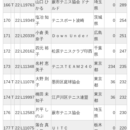
山口 ひ
蕨市テニス協会 ドナ
埼玉
166
T
22
L19763
0
289
かる
ルド
県
塩冶 知
茨城
170
22
L19349
テニスポート波崎
0
254
子
県
小倉 美
広島
171
22
L20339
Ｄｏｗｎ Ｕｎｄｅｒ
0
251
奈子
県
四元 裕
千葉
172
22
L20162
松原テニスクラブ印西
0
247
子
県
名村 恵
東京
173
22
L11348
テニスＴＥＡＭ２４０
234
235
美子
都
大野 則
東京
174
T
22
L11078
墨田区庭球協会
36
232
子
都
橋田 未
東京
174
T
22
L19997
江戸川区テニス連盟
36
232
知子
都
片平 し
埼玉
176
22
L12583
蕨市テニス協会
0
230
のぶ
県
落合 真
栃木
177
T
22
L11075
ＵＩＴＣ
0
220