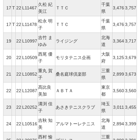
久松 紀
千葉
17
T
22
L11467
ＴＴＣ
3,476
3,757
美江
県
松永 明
千葉
17
T
22
L11478
ＴＴＣ
3,476
3,757
子
県
吉竹 ま
北海
19
22
L10997
ライジング
3,364
3,717
ゆみ
道
西尾 優
大阪
20
22
L10509
モリタテニス企画
3,125
3,679
子
府
重丸 賀
三重
21
22
L10852
桑名庭球倶楽部
2,899
3,673
子
県
髙比良
東京
22
22
L12087
ＡＢＴＡ
3,560
3,560
美加
都
溝渕 佳
埼玉
23
22
L20252
あさきテニスクラブ
3,011
3,455
子
県
吉秋 知
北海
24
22
L10516
アルマトーレテニス
2,894
3,399
美
道
西村 愉
三重