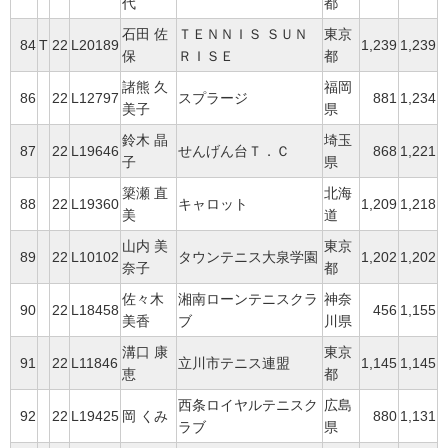
代
都
石田 佐
ＴＥＮＮＩＳ ＳＵＮ
東京
84
T
22
L20189
1,239
1,239
保
ＲＩＳＥ
都
諸熊 久
福岡
86
22
L12797
スプラージ
881
1,234
美子
県
鈴木 晶
埼玉
87
22
L19646
せんげん台Ｔ．Ｃ
868
1,221
子
県
簗瀬 直
北海
88
22
L19360
キャロット
1,209
1,218
美
道
山内 美
東京
89
22
L10102
タウンテニス大泉学園
1,202
1,202
奈子
都
佐々木
湘南ローンテニスクラ
神奈
90
22
L18458
456
1,155
美香
ブ
川県
溝口 康
東京
91
22
L11846
立川市テニス連盟
1,145
1,145
恵
都
西条ロイヤルテニスク
広島
92
22
L19425
岡 くみ
880
1,131
ラブ
県