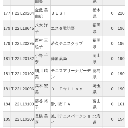
由美
県
金敷 美
栃木
177
T
22
L20284
ＢＥＳＴ
0
220
由紀
県
八木 洋
福岡
179
T
22
L18645
エスタ諏訪野
0
196
子
県
西村 三
福岡
179
T
22
L20295
若久テニスクラブ
0
196
也子
県
小野 千
岡山
181
T
22
L20182
藤原薬局
0
190
奈
県
細川 晴
テニスアリーナガーデ
徳島
181
T
22
L20102
0
190
美
ン
県
高木 宏
埼玉
181
T
22
L20096
Ｄ．Ｔ☆Ｌｉｎｅ
0
190
美
県
藤谷 裕
富山
184
22
L19109
滑川市ＴＡ
0
161
子
県
長橋 美
旭川テニスパークジョ
北海
185
22
L19209
0
154
喜
イ
道