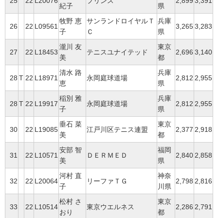
25
22
L20076
プリンス
2,899
3,391
紀子
県
牧野 恵
サンランドロイヤルＴ
兵庫
26
22
L09561
3,265
3,283
子
Ｃ
県
瀧川 友
東京
27
22
L18453
テニスユナイテッド
2,696
3,140
美
都
清水 路
兵庫
28
T
22
L18971
永岡庭球道場
2,812
2,955
恵
県
稲別 雅
兵庫
28
T
22
L19917
永岡庭球道場
2,812
2,955
子
県
垂石 菜
東京
30
22
L19085
江戸川区テニス連盟
2,377
2,918
美
都
安部 智
福岡
31
22
L10571
ＤＥＲＭＥＤ
2,840
2,858
美
県
河村 直
神奈
32
22
L20064
リーファＴＧ
2,798
2,816
子
川県
松村 さ
東京
33
22
L10514
東京ウエルネス
2,286
2,791
おり
都