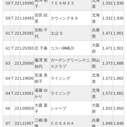
黒澤 順
北海
59
T
22
L19390
ＴＥＡＭ３３
1,332
1,936
子
道
吉田 絵
北海
59
T
22
L18493
スウィング８９
1,332
1,936
里
道
宗和 千
兵庫
61
T
22
L25392
土山’Ｓ
1,471
1,901
代
県
大阪
61
T
22
L25393
庄 千春
コスパ神崎川
1,471
1,901
府
藤澤 実
ガーデングリーンテニ
岡山
63
22
L20050
1,373
1,888
知代
スクラブ
県
安達 美
北海
64
T
22
L19606
ライジング
1,572
1,882
樹子
道
遠藤 ゆ
北海
64
T
22
L19361
ライジング
1,572
1,882
かり
道
大森 葉
大阪
66
22
L09559
シャープ
1,832
1,850
子
府
三嶋 亜
兵庫
67
22
L11957
ＣＯＳＡＮＡ
1,848
1,848
季
県