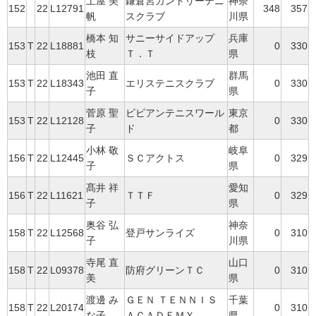
土屋 美
鎌倉宮カントリーテニ
神奈
152
22
L12791
348
357
帆
スクラブ
川県
橋本 知
サニーサイドアップ
兵庫
153
T
22
L18881
0
330
枝
Ｔ．Ｔ
県
池田 直
群馬
153
T
22
L18343
エリステニスクラブ
0
330
子
県
菅原 聖
ビビアンテニスワール
東京
153
T
22
L12128
0
330
子
ド
都
小林 敬
岐阜
156
T
22
L12445
ＳＣアクトス
0
329
子
県
髙井 祥
愛知
156
T
22
L11621
ＴＴＦ
0
329
子
県
奥谷 弘
神奈
158
T
22
L12568
登戸サンライズ
0
310
子
川県
寺尾 直
山口
158
T
22
L09378
防府グリーンＴＣ
0
310
美
県
渡邊 み
ＧＥＮ ＴＥＮＮＩＳ
千葉
158
T
22
L20174
0
310
な子
ＡＣＡＤＥＭＹ
県