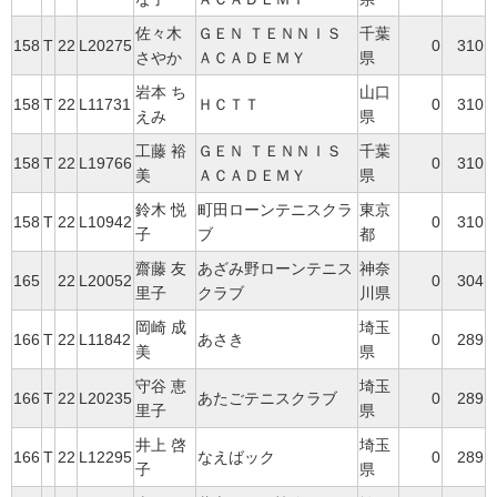
佐々木
ＧＥＮ ＴＥＮＮＩＳ
千葉
158
T
22
L20275
0
310
さやか
ＡＣＡＤＥＭＹ
県
岩本 ち
山口
158
T
22
L11731
ＨＣＴＴ
0
310
えみ
県
工藤 裕
ＧＥＮ ＴＥＮＮＩＳ
千葉
158
T
22
L19766
0
310
美
ＡＣＡＤＥＭＹ
県
鈴木 悦
町田ローンテニスクラ
東京
158
T
22
L10942
0
310
子
ブ
都
齋藤 友
あざみ野ローンテニス
神奈
165
22
L20052
0
304
里子
クラブ
川県
岡崎 成
埼玉
166
T
22
L11842
あさき
0
289
美
県
守谷 恵
埼玉
166
T
22
L20235
あたごテニスクラブ
0
289
里子
県
井上 啓
埼玉
166
T
22
L12295
なえばック
0
289
子
県