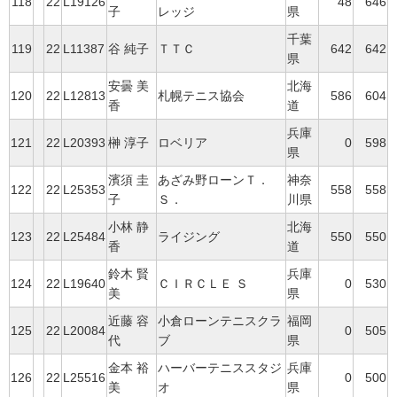
118
22
L19126
48
646
子
レッジ
県
千葉
119
22
L11387
谷 純子
ＴＴＣ
642
642
県
安曇 美
北海
120
22
L12813
札幌テニス協会
586
604
香
道
兵庫
121
22
L20393
榊 淳子
ロベリア
0
598
県
濱須 圭
あざみ野ローンＴ．
神奈
122
22
L25353
558
558
子
Ｓ．
川県
小林 静
北海
123
22
L25484
ライジング
550
550
香
道
鈴木 賢
兵庫
124
22
L19640
ＣＩＲＣＬＥ Ｓ
0
530
美
県
近藤 容
小倉ローンテニスクラ
福岡
125
22
L20084
0
505
代
ブ
県
金本 裕
ハーバーテニススタジ
兵庫
126
22
L25516
0
500
美
オ
県