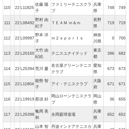
佐藤 陽
ファミリーテニスクラ
兵庫
110
22
L11825
748
749
子
ブ
県
野村 由
長野
111
22
L08492
ＴＥＡＭ ｍ＆ｍ
719
719
紀子
県
野本 洋
神奈
112
22
L09997
ｍ２ｓｐｏｒｔｓ
0
700
子
川県
大竹 由
東京
113
22
L20150
テニスユナイテッド
396
682
紀絵
都
名古屋グリーンテニス
愛知
114
22
L25394
荒川 慶
673
673
クラブ
県
能勢 智
大阪
115
22
L11804
アイ・テニスクラブ
671
671
子
府
岡山ローンテニスクラ
岡山
116
22
L19919
那須 好
36
655
ブ
県
亀岡 美
兵庫
117
22
L25398
永岡庭球道場
652
652
和
県
山本 智
丹波インドアテニスカ
兵庫