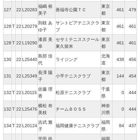
福嶋 裕
東京
127
22
L20283
善福寺公園ＴＣ
461
479
美子
都
則枝 あ
サントピアテニスクラ
東京
128
T
22
L20279
461
461
ゆ子
ブ
都
漆原 美
セサミテニススクール
東京
128
T
22
L19290
461
461
幸
東久留米
都
島部 佳
北海
130
22
L25440
ライジング
438
456
代
道
長澤 陽
東京
131
22
L25349
小平テニスクラブ
144
454
子
都
佐藤 理
千葉
132
T
22
L20115
松原テニスクラブ
0
444
香
県
横松 布
神奈
132
T
22
L25476
チームＢＯＳＳ
0
444
美枝
川県
吉武 雅
福岡
134
T
22
L20124
福岡健康テニスクラブ
84
437
子
県
平田 尚
福岡