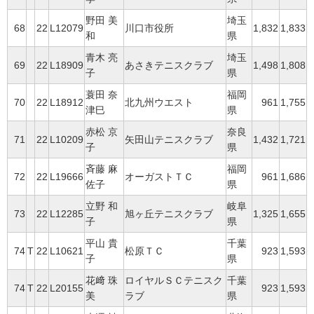
野田 美
埼玉
68
22
L12079
川口市役所
1,832
1,833
和
県
青木 亮
埼玉
69
22
L18909
あさきテニスクラブ
1,498
1,808
子
県
蓑田 奈
福岡
70
22
L18912
北九州ウエスト
961
1,755
津巳
県
赤松 京
奈良
71
22
L10209
矢田山テニスクラブ
1,432
1,721
子
県
斉藤 麻
福岡
72
22
L19666
オーガストＴＣ
961
1,686
佐子
県
立野 和
岐阜
73
22
L12285
旭ヶ丘テニスクラブ
1,325
1,655
子
県
平山 貴
千葉
74
T
22
L10621
松原ＴＣ
923
1,593
子
県
花﨑 珠
ロイヤルＳＣテニスク
千葉
74
T
22
L20155
923
1,593
美
ラブ
県