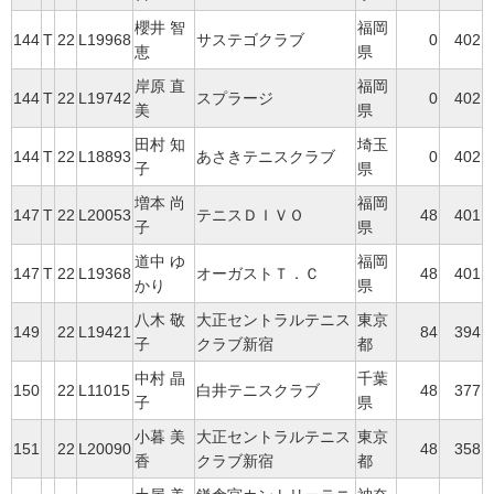
櫻井 智
福岡
144
T
22
L19968
サステゴクラブ
0
402
恵
県
岸原 直
福岡
144
T
22
L19742
スプラージ
0
402
美
県
田村 知
埼玉
144
T
22
L18893
あさきテニスクラブ
0
402
子
県
増本 尚
福岡
147
T
22
L20053
テニスＤＩＶＯ
48
401
子
県
道中 ゆ
福岡
147
T
22
L19368
オーガストＴ．Ｃ
48
401
かり
県
八木 敬
大正セントラルテニス
東京
149
22
L19421
84
394
子
クラブ新宿
都
中村 晶
千葉
150
22
L11015
白井テニスクラブ
48
377
子
県
小暮 美
大正セントラルテニス
東京
151
22
L20090
48
358
香
クラブ新宿
都