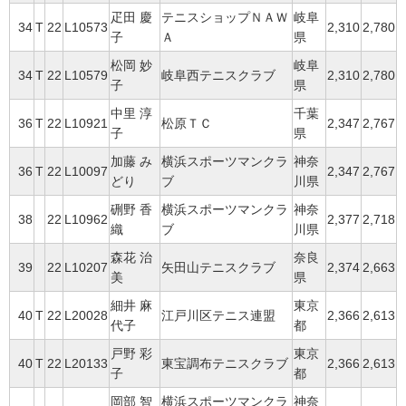
疋田 慶
テニスショップＮＡＷ
岐阜
34
T
22
L10573
2,310
2,780
子
Ａ
県
松岡 妙
岐阜
34
T
22
L10579
岐阜西テニスクラブ
2,310
2,780
子
県
中里 淳
千葉
36
T
22
L10921
松原ＴＣ
2,347
2,767
子
県
加藤 み
横浜スポーツマンクラ
神奈
36
T
22
L10097
2,347
2,767
どり
ブ
川県
硎野 香
横浜スポーツマンクラ
神奈
38
22
L10962
2,377
2,718
織
ブ
川県
森花 治
奈良
39
22
L10207
矢田山テニスクラブ
2,374
2,663
美
県
細井 麻
東京
40
T
22
L20028
江戸川区テニス連盟
2,366
2,613
代子
都
戸野 彩
東京
40
T
22
L20133
東宝調布テニスクラブ
2,366
2,613
子
都
岡部 智
横浜スポーツマンクラ
神奈