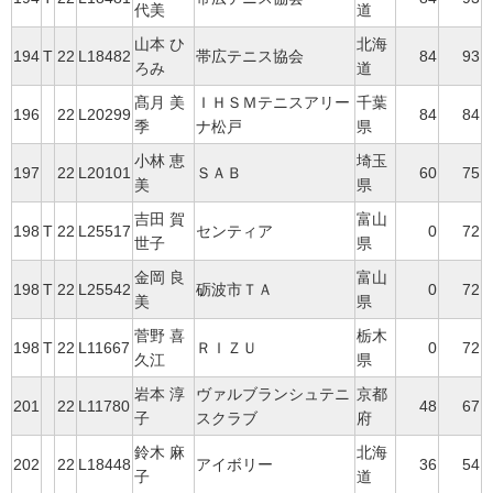
代美
道
山本 ひ
北海
194
T
22
L18482
帯広テニス協会
84
93
ろみ
道
髙月 美
ＩＨＳＭテニスアリー
千葉
196
22
L20299
84
84
季
ナ松戸
県
小林 恵
埼玉
197
22
L20101
ＳＡＢ
60
75
美
県
吉田 賀
富山
198
T
22
L25517
センティア
0
72
世子
県
金岡 良
富山
198
T
22
L25542
砺波市ＴＡ
0
72
美
県
菅野 喜
栃木
198
T
22
L11667
ＲＩＺＵ
0
72
久江
県
岩本 淳
ヴァルブランシュテニ
京都
201
22
L11780
48
67
子
スクラブ
府
鈴木 麻
北海
202
22
L18448
アイボリー
36
54
子
道