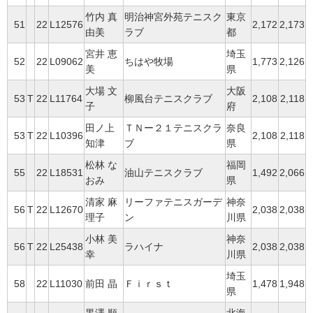
竹内 真
明治神宮外苑テニスク
東京
51
22
L12576
2,172
2,173
由美
ラブ
都
宮井 恵
埼玉
52
22
L09062
ちはや牧場
1,773
2,126
美
県
大場 文
大阪
53
T
22
L11764
柳風台テニスクラブ
2,108
2,118
子
府
田ノ上
ＴＮー２１テニスクラ
奈良
53
T
22
L10396
2,108
2,118
知津
ブ
県
松林 な
福岡
55
22
L18531
油山テニスクラブ
1,492
2,066
おみ
県
清家 麻
リーファテニスガーデ
神奈
56
T
22
L12670
2,038
2,038
理子
ン
川県
小林 美
神奈
56
T
22
L25438
ラハイナ
2,038
2,038
幸
川県
埼玉
58
22
L11030
前田 晶
Ｆｉｒｓｔ
1,478
1,948
県