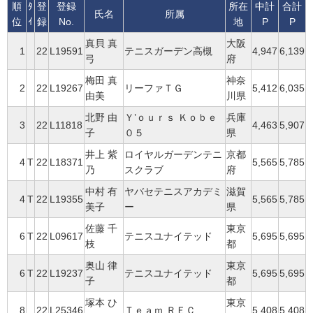
順
ﾀ
登
登録
所在
中計
合計
氏名
所属
位
ｲ
録
No.
地
P
P
真貝 真
大阪
1
22
L19591
テニスガーデン高槻
4,947
6,139
弓
府
梅田 真
神奈
2
22
L19267
リーファＴＧ
5,412
6,035
由美
川県
北野 由
Ｙ’ｏｕｒｓ Ｋｏｂｅ
兵庫
3
22
L11818
4,463
5,907
子
０５
県
井上 紫
ロイヤルガーデンテニ
京都
4
T
22
L18371
5,565
5,785
乃
スクラブ
府
中村 有
ヤバセテニスアカデミ
滋賀
4
T
22
L19355
5,565
5,785
美子
ー
県
佐藤 千
東京
6
T
22
L09617
テニスユナイテッド
5,695
5,695
枝
都
奥山 律
東京
6
T
22
L19237
テニスユナイテッド
5,695
5,695
子
都
塚本 ひ
東京
8
22
L25346
Ｔｅａｍ ＲＥＣ
5,408
5,408