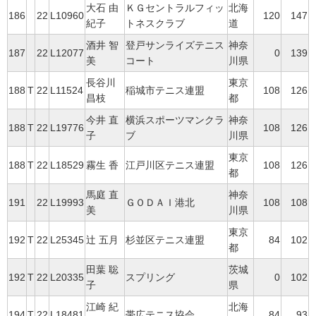
大石 由
ＫＧセントラルフィッ
北海
186
22
L10960
120
147
紀子
トネスクラブ
道
酒井 智
登戸サンライズテニス
神奈
187
22
L12077
0
139
美
コート
川県
長谷川
東京
188
T
22
L11524
稲城市テニス連盟
108
126
昌枝
都
今井 直
横浜スポーツマンクラ
神奈
188
T
22
L19776
108
126
子
ブ
川県
東京
188
T
22
L18529
霧生 香
江戸川区テニス連盟
108
126
都
馬庭 直
神奈
191
22
L19993
ＧＯＤＡＩ港北
108
108
美
川県
東京
192
T
22
L25345
辻 五月
杉並区テニス連盟
84
102
都
田葉 聡
茨城
192
T
22
L20335
スプリング
0
102
子
県
江崎 紀
北海
194
T
22
L18481
帯広テニス協会
84
93