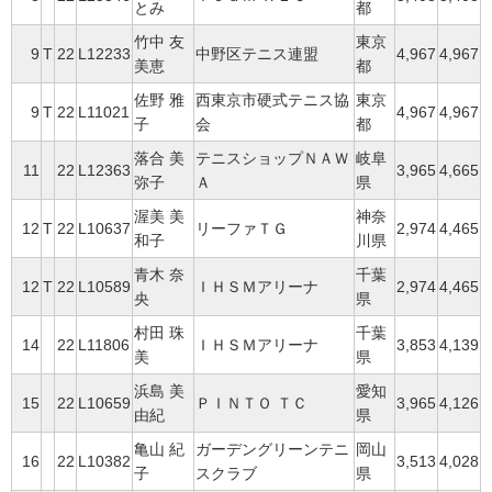
とみ
都
竹中 友
東京
9
T
22
L12233
中野区テニス連盟
4,967
4,967
美恵
都
佐野 雅
西東京市硬式テニス協
東京
9
T
22
L11021
4,967
4,967
子
会
都
落合 美
テニスショップＮＡＷ
岐阜
11
22
L12363
3,965
4,665
弥子
Ａ
県
渥美 美
神奈
12
T
22
L10637
リーファＴＧ
2,974
4,465
和子
川県
青木 奈
千葉
12
T
22
L10589
ＩＨＳＭアリーナ
2,974
4,465
央
県
村田 珠
千葉
14
22
L11806
ＩＨＳＭアリーナ
3,853
4,139
美
県
浜島 美
愛知
15
22
L10659
ＰＩＮＴＯ ＴＣ
3,965
4,126
由紀
県
亀山 紀
ガーデングリーンテニ
岡山
16
22
L10382
3,513
4,028
子
スクラブ
県