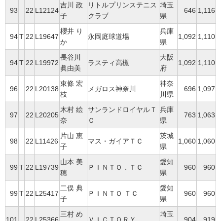
吉川 政
リトルプリンステニス
埼玉
93
22
L12124
646
1,116
子
クラブ
県
櫻井 り
兵庫
94
T
22
L19647
永岡庭球道場
1,092
1,110
か
県
長谷川
大阪
94
T
22
L19972
ラスティ高槻
1,092
1,110
眞由美
府
東條 宏
神奈
96
22
L20138
メガロス神奈川
696
1,097
枝
川県
木村 絵
サンランドロイヤルＴ
兵庫
97
22
L20205
763
1,063
奈
Ｃ
県
片山 恵
茨城
98
22
L11426
マス・ガイアＴＣ
1,060
1,060
子
県
山本 美
愛知
99
T
22
L19739
ＰＩＮＴＯ．ＴＣ
960
960
穂
県
二俣 典
愛知
99
T
22
L25417
ＰＩＮＴＯ ＴＣ
960
960
子
県
三村 め
埼玉
101
22
L25366
ＶＩＣＴＯＲＹ
904
919