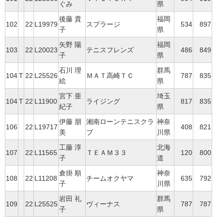
ぐみ
県
後藤 貴
福岡
102
22
L19979
スプラージ
534
897
子
県
矢野 陽
福岡
103
22
L20023
テニスフレンズ
486
849
子
県
石川 理
群馬
104
T
22
L25526
ＭＡＴ高崎ＴＣ
787
835
絵
県
宮下 亜
埼玉
104
T
22
L11900
ライジング
817
835
紀子
県
伊藤 朋
湘南ローンテニスクラ
神奈
106
22
L19717
408
821
美
ブ
川県
工藤 淳
北海
107
22
L11565
ＴＥＡＭ３３
120
800
子
道
倉掛 順
神奈
108
22
L11208
チームオクヤマ
635
792
子
川県
岩田 礼
群馬
109
22
L25525
ヴィーナス
787
787
子
県