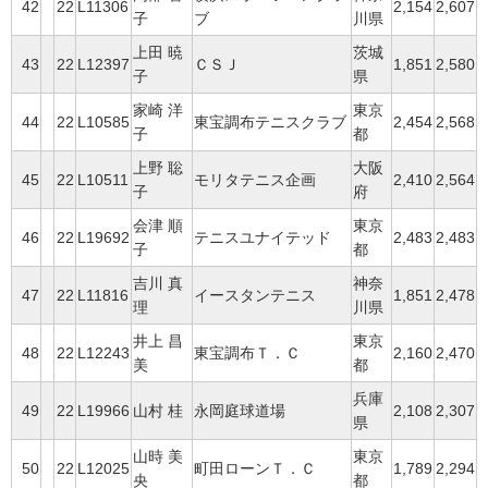
42
22
L11306
2,154
2,607
子
ブ
川県
上田 暁
茨城
43
22
L12397
ＣＳＪ
1,851
2,580
子
県
家崎 洋
東京
44
22
L10585
東宝調布テニスクラブ
2,454
2,568
子
都
上野 聡
大阪
45
22
L10511
モリタテニス企画
2,410
2,564
子
府
会津 順
東京
46
22
L19692
テニスユナイテッド
2,483
2,483
子
都
吉川 真
神奈
47
22
L11816
イースタンテニス
1,851
2,478
理
川県
井上 昌
東京
48
22
L12243
東宝調布Ｔ．Ｃ
2,160
2,470
美
都
兵庫
49
22
L19966
山村 桂
永岡庭球道場
2,108
2,307
県
山時 美
東京
50
22
L12025
町田ローンＴ．Ｃ
1,789
2,294
央
都