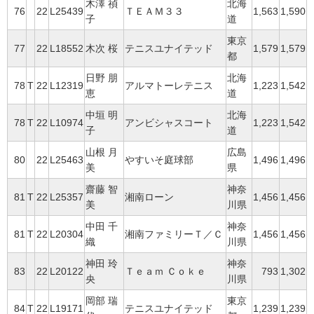
木澤 禎
北海
76
22
L25439
ＴＥＡＭ３３
1,563
1,590
子
道
東京
77
22
L18552
木次 桜
テニスユナイテッド
1,579
1,579
都
日野 朋
北海
78
T
22
L12319
アルマトーレテニス
1,223
1,542
恵
道
中垣 明
北海
78
T
22
L10974
アンビシャスコート
1,223
1,542
子
道
山根 月
広島
80
22
L25463
やすいそ庭球部
1,496
1,496
美
県
齋藤 智
神奈
81
T
22
L25357
湘南ローン
1,456
1,456
美
川県
中田 千
神奈
81
T
22
L20304
湘南ファミリーＴ／Ｃ
1,456
1,456
織
川県
神田 玲
神奈
83
22
L20122
Ｔｅａｍ Ｃｏｋｅ
793
1,302
央
川県
岡部 瑞
東京
84
T
22
L19171
テニスユナイテッド
1,239
1,239