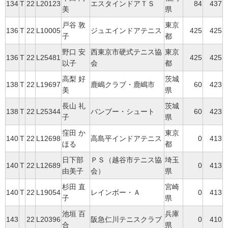
134
T
22
L20123
エスタインドアＴＳ
84
437
美
県
戸谷 敦
東京
136
T
22
L10005
ジュエインドアテニス
425
425
子
都
野口 安
西東京市硬式テニス協
東京
136
T
22
L25481
425
425
以子
会
都
高梨 好
茨城
138
T
22
L19697
鹿嶋クラブ・鹿嶋市
60
423
美
県
長山 礼
茨城
138
T
22
L25344
バンブー・シュート
60
423
子
県
窪田 か
東京
140
T
22
L12698
高島平インドアテニス
0
413
ほる
都
日下部
ＰＳ（越谷市テニス協
埼玉
140
T
22
L12689
0
413
由美子
会）
県
杉田 直
宮崎
140
T
22
L19054
レインボー・Ａ
0
413
子
県
池垣 百
兵庫
143
22
L20396
阪急仁川テニスクラブ
0
410
合
県