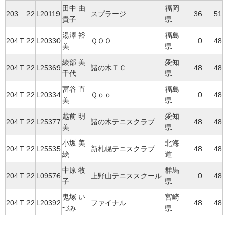
田中 由
福岡
203
22
L20119
スプラージ
36
51
貴子
県
湯澤 裕
福島
204
T
22
L20330
ＱＯＯ
0
48
美
県
綾部 美
愛知
204
T
22
L25369
諸の木ＴＣ
48
48
千代
県
冨谷 直
福島
204
T
22
L20334
Ｑｏｏ
0
48
美
県
越前 明
愛知
204
T
22
L25377
諸の木テニスクラブ
48
48
美
県
小坂 美
北海
204
T
22
L25535
新札幌テニスクラブ
48
48
絵
道
中原 牧
群馬
204
T
22
L09576
上野山テニススクール
0
48
子
県
鬼塚 い
宮崎
204
T
22
L20392
ファイナル
48
48
づみ
県
安藤 由
宮崎