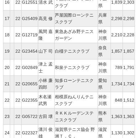
16
22
G12551
清水 武
1,839
2,303
クラブ
県
芦屋国際ローンテニ
兵庫
17
22
G25409
高見 修
2,298
2,298
スクラブ
県
風間 嘉
東急あざみ野テニス
神奈
18
22
G12719
2,210
2,228
隆
ガーデン
川県
奈良
19
22
G23454
山下 司
白橿テニスクラブ
1,857
1,857
県
津上 孟
神奈
20
22
G02849
和泉テニスクラブ
789
1,791
士
川県
小林 廉
知多ローンテニスク
愛知
21
22
G20655
1,734
1,734
四郎
ラブ
県
木名瀬
相模原ねんりんテニ
神奈
22
22
G22355
848
1,512
武男
スクラブ
川県
ＲＫＫルーデンステ
熊本
23
22
G05722
古田 壌
1,363
1,363
ニスクラブ
県
溝川 俊
滋賀県テニス協会 野
滋賀
24
22
G22327
1,130
1,302
雄
洲Ｔ．Ｃ．
県