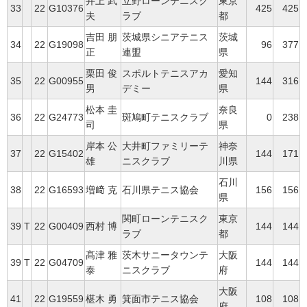
井上 武
立野ローンテニスク
東京
33
22
G10376
425
425
夫
ラブ
都
吉田 朋
茨城県シニアテニス
茨城
34
22
G19098
96
377
正
連盟
県
栗田 俊
スポルトテニスアカ
愛知
35
22
G00955
144
316
男
デミー
県
松本 圭
奈良
36
22
G24773
斑鳩町テニスクラブ
0
238
司
県
岸本 公
大井町ファミリーテ
神奈
37
22
G15402
144
171
雄
ニスクラブ
川県
石川
38
22
G16593
増﨑 克
石川県テニス協会
156
156
県
関町ローンテニスク
東京
39
T
22
G00409
西村 博
144
144
ラブ
都
髙津 雅
茨木サニータウンテ
大阪
39
T
22
G04709
144
144
泰
ニスクラブ
府
大阪
41
22
G19559
椹木 勇
箕面市テニス協会
108
108
府