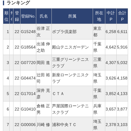
ランキング
順
ﾀ
登
所在
中計
合計
登録No.
氏名
所属
位
ｲ
録
地
P
P
谷津 正
東京
1
22
G15248
ポプラ倶楽部
6,258
6,611
次
都
出浦 伸
千葉
2
22
G18564
殿山テニスガーデン
4,642
5,916
之助
県
三重グリーンテニス
三重
3
22
G07720
岡田 進
4,307
5,032
クラブ
県
辻田 裕
新座ローンテニスク
埼玉
4
22
G04474
3,626
4,158
司
ラブ
県
深井 克
千葉
5
22
G17014
ＣＴＡ
3,852
4,133
彦
県
倉橋 正
芦屋国際ローンテニ
兵庫
6
22
G10410
3,657
3,877
男
スクラブ
県
埼玉
7
22
G00006
川崎 修
浦和中央ＴＣ
2,378
3,103
県