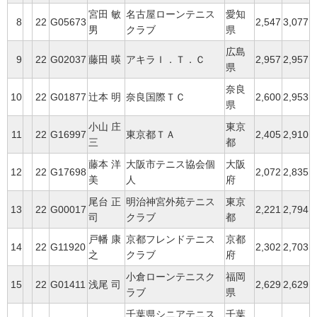
宮田 敏
名古屋ローンテニス
愛知
8
22
G05673
2,547
3,077
男
クラブ
県
広島
9
22
G02037
藤田 暎
アキラＩ．Ｔ．Ｃ
2,957
2,957
県
奈良
10
22
G01877
辻本 明
奈良国際ＴＣ
2,600
2,953
県
小山 庄
東京
11
22
G16997
東京都ＴＡ
2,405
2,910
三
都
藤本 洋
大阪市テニス協会個
大阪
12
22
G17698
2,072
2,835
美
人
府
尾台 正
明治神宮外苑テニス
東京
13
22
G00017
2,221
2,794
司
クラブ
都
戸幡 康
京都フレンドテニス
京都
14
22
G11920
2,302
2,703
之
クラブ
府
小倉ローンテニスク
福岡
15
22
G01411
浅尾 司
2,629
2,629
ラブ
県
千葉県シニアテニス
千葉