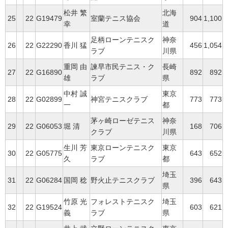
松井 繁
北海
25
22
G19479
室蘭テニス協会
904
1,100
幸
道
足柄ローンテニスク
神奈
26
22
G22290
香川 猛
456
1,054
ラブ
川県
重岡 由
諫早市民テニス・ク
長崎
27
22
G16890
892
892
雄
ラブ
県
中村 誠
東京
28
22
G02899
神宮テニスクラブ
773
773
一
都
茅ヶ崎ローゼテニス
神奈
29
22
G06053
堀 清
168
706
クラブ
川県
生川 芳
東京ローンテニスク
東京
30
22
G05775
643
652
久
ラブ
都
埼玉
31
22
G06284
国岡 稔
野火止テニスクラブ
396
643
県
竹原 光
フォレストテニスク
埼玉
32
22
G19524
603
621
義
ラブ
県