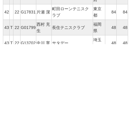
町田ローンテニスク
東京
42
22
G17831
片瀬 潔
84
84
ラブ
都
西村 充
福岡
43
T
22
G01799
長住テニスクラブ
48
48
生
県
埼玉
43
T
22
G13702
中川 寛
サタデー
48
48
県
原田 史
芦屋国際ローンテニ
兵庫
43
T
22
G05639
48
48
郎
スクラブ
県
秋田アスレチックク
秋田
43
T
22
G19366
吉積 章
48
48
ラブ
県
松崎 哲
北海
47
22
G00007
旭川テニス協会
36
36
夫
道
舩山 眞
神奈
48
T
22
G21085
霧ヶ丘テニスクラブ
0
18
弘
川県
伴野 松
グリーンウッドテニ
千葉
48
T
22
G10787
0
18
次郎
スクラブ
県