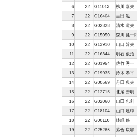
6
22
G11013
柳川 嘉夫
7
22
G16404
吉田 滋
8
22
G02828
清水 道夫
9
22
G15050
森川 健一
10
22
G13910
山口 幹夫
11
22
G16344
明石 俊治
12
22
G01954
佐竹 秀一
13
22
G19935
鈴木 孝平
14
22
G00569
舟田 典夫
15
22
G12715
北尾 善明
16
22
G02060
山田 忠利
17
22
G18104
山口 建暉
18
22
G00110
鉢蝋 修
19
22
G25265
落合 康容