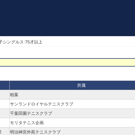
男子シングルス:75才以上
所属
柏葉
サンランドロイヤルテニスクラブ
千葉田園テニスクラブ
モリタテニス企画
郎
明治神宮外苑テニスクラブ