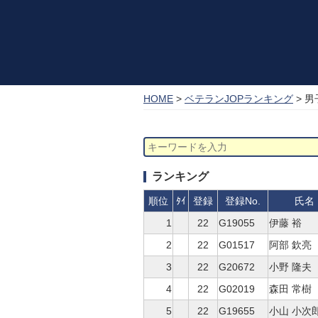
HOME
>
ベテランJOPランキング
> 
ランキング
順位
ﾀｲ
登録
登録No.
氏名
1
22
G19055
伊藤 裕
2
22
G01517
阿部 欽亮
3
22
G20672
小野 隆夫
4
22
G02019
森田 常樹
5
22
G19655
小山 小次