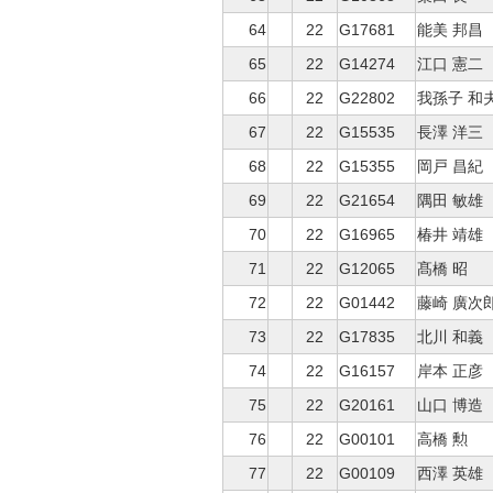
64
22
G17681
能美 邦昌
65
22
G14274
江口 憲二
66
22
G22802
我孫子 和
67
22
G15535
長澤 洋三
68
22
G15355
岡戸 昌紀
69
22
G21654
隅田 敏雄
70
22
G16965
椿井 靖雄
71
22
G12065
髙橋 昭
72
22
G01442
藤崎 廣次
73
22
G17835
北川 和義
74
22
G16157
岸本 正彦
75
22
G20161
山口 博造
76
22
G00101
高橋 勲
77
22
G00109
西澤 英雄