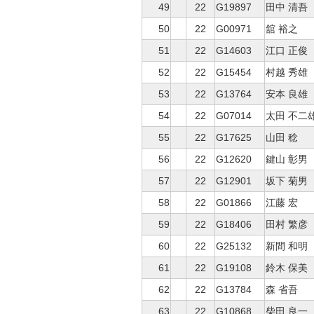
49
22
G19897
田中 清吾
50
22
G00971
舘 裕之
51
22
G14603
江口 正俊
52
22
G15454
村越 秀雄
53
22
G13764
安本 良雄
54
22
G07014
太田 不二
55
22
G17625
山田 稔
56
22
G12620
鍵山 彰男
57
22
G12901
坂下 菊男
58
22
G01866
江藤 宏
59
22
G18406
田村 繁彦
60
22
G25132
新間 和明
61
22
G19108
鈴木 保美
62
22
G13784
森 省吾
63
22
G10868
柴田 良一