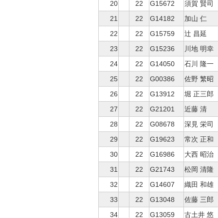
20
22
G15672
須賀 賢司
21
22
G14182
加山 仁
22
22
G15759
辻 昌延
23
22
G15236
川地 明幸
24
22
G14050
石川 隆一
25
22
G00386
佐野 繁昭
26
22
G13912
堀 正三郎
27
22
G21201
近藤 清
28
22
G08678
深見 栄司
29
22
G19623
常次 正和
30
22
G16986
大西 昭治
31
22
G21743
松岡 清隆
32
22
G14607
織田 和雄
33
22
G13048
佐藤 三郎
34
22
G13059
古土井 悠