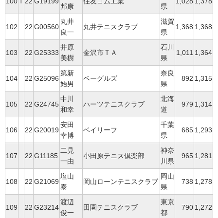
100
T
22
G19199
住友ゴム工業
1,028
1,378
邦康
県
丸井
滋賀
102
22
G00560
丸井テニスクラブ
1,368
1,368
良一
県
井原
石川
103
22
G25333
金沢市ＴＡ
1,011
1,364
美樹
県
第新
奈良
104
22
G25096
ベーグルズ
892
1,315
始男
県
中川
北海
105
22
G24745
ハーツテニスクラブ
979
1,314
和幸
道
安田
千葉
106
22
G20019
ベイリーフ
685
1,293
幸博
県
二見
神奈
107
22
G11185
小田原テニス倶楽部
965
1,281
一由
川県
塩山
岡山
108
22
G21069
岡山ローンテニスクラブ
738
1,278
泰
県
渡辺
東京
109
22
G23214
田園テニスクラブ
790
1,272
俊一
都