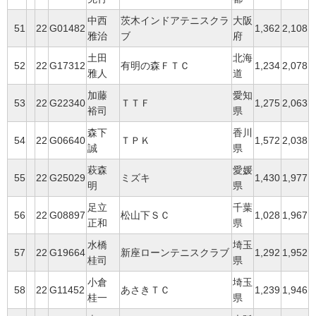
中西
茨木インドアテニスクラ
大阪
51
22
G01482
1,362
2,108
雅治
ブ
府
土田
北海
52
22
G17312
有明の森ＦＴＣ
1,234
2,078
雅人
道
加藤
愛知
53
22
G22340
ＴＴＦ
1,275
2,063
裕司
県
森下
香川
54
22
G06640
ＴＰＫ
1,572
2,038
誠
県
萩森
愛媛
55
22
G25029
ミズキ
1,430
1,977
明
県
足立
千葉
56
22
G08897
松山下ＳＣ
1,028
1,967
正和
県
水橋
埼玉
57
22
G19664
新座ローンテニスクラブ
1,292
1,952
桂司
県
小倉
埼玉
58
22
G11452
あさきＴＣ
1,239
1,946
桂一
県