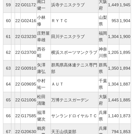
南口
大阪
59
22
G01172
浜寺テニスクラブ
1,449
1,945
健一
府
小林
山梨
60
22
G02416
ＲＹＴＣ
953
1,904
修
県
庄野屋
福岡
61
22
G23230
田川テニスクラブ
1,304
1,900
幸雄
県
西谷
神奈
62
22
G23700
横浜スポーツマンクラブ
1,205
1,895
昭
川県
矢澤
群馬県高体連テニス専門
群馬
63
22
G00910
1,350
1,894
康弘
部
県
中村
千葉
64
22
G09695
ＡＵＴ
1,304
1,887
祐一
県
松田
大阪
65
22
G21006
万博テニスガーデン
1,445
1,885
清隆
府
福澤
兵庫
66
22
G17585
サンランドロイヤルＴＣ
1,140
1,873
健次
県
鶴房
兵庫
67
22
G20630
天王山倶楽部
794
1,853