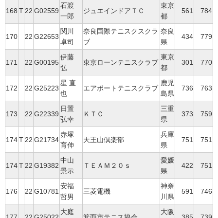
石渡
東京
168
T
22
G02559
ジュエインドアＴＣ
561
784
一郎
都
関川
奈良国際テニスクスクラ
奈良
170
22
G22653
434
779
卓司
ブ
県
伊藤
東京
171
22
G00195
東京ローンテニスクラブ
301
770
弘
都
星 直
鹿児
172
22
G25223
エアポートテニスクラブ
736
763
也
島県
日置
三重
173
22
G22339
ＫＴＣ
373
759
弘幸
県
赤塚
兵庫
174
T
22
G21734
天王山倶楽部
751
751
育伸
県
中山
愛媛
174
T
22
G19382
ＴＥＡＭ２０ｓ
422
751
景示
県
安福
神奈
176
22
G10781
三菱電機
591
746
哲男
川県
大庭
大阪
177
22
G25022
箕面市テニス協会
385
739