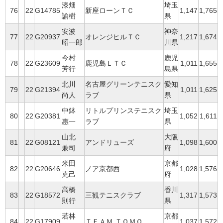
漆畑
埼玉
76
22
G14785
新座ローンＴＣ
1,147
1,765
諭樹
県
安波
神奈
77
22
G20937
オレンジヒルＴＣ
1,217
1,674
昭一郎
川県
今村
鹿児
78
22
G23609
鹿児島ＬＴＣ
1,011
1,655
芳行
島県
北川
名古屋グリーンテニスク
愛知
79
22
G21394
1,011
1,625
尚人
ラブ
県
中鉢
リトルプリンステニスク
埼玉
80
22
G20381
1,052
1,611
惠一
ラブ
県
山北
大阪
81
22
G08121
アンドリューズ
1,098
1,600
兼司
府
米田
京都
82
22
G20646
ノア京都西
1,028
1,576
克己
府
高橋
香川
83
22
G18572
三観テニスクラブ
1,317
1,573
則行
県
若林
京都
84
22
G17909
ＴＥＡＭ ＴＯＭＯ
1,037
1,572