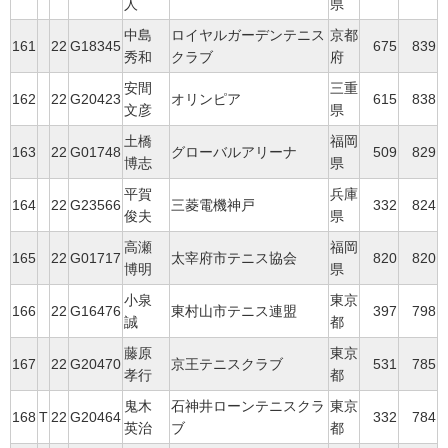
人
県
中島
ロイヤルガーデンテニス
京都
161
22
G18345
675
839
秀和
クラブ
府
安間
三重
162
22
G20423
オリンピア
615
838
文彦
県
土橋
福岡
163
22
G01748
グローバルアリーナ
509
829
博志
県
平賀
兵庫
164
22
G23566
三菱電機神戸
332
824
俊夫
県
高瀬
福岡
165
22
G01717
太宰府市テニス協会
820
820
博明
県
小泉
東京
166
22
G16476
東村山市テニス連盟
397
798
誠
都
藤原
東京
167
22
G20470
京王テニスクラブ
531
785
孝行
都
鬼木
石神井ローンテニスクラ
東京
168
T
22
G20464
332
784
英治
ブ
都