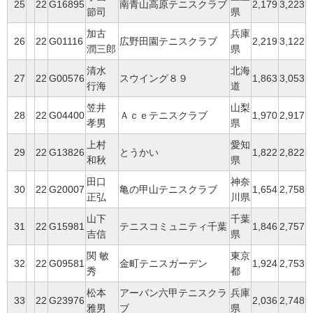
25
22
G16895
南青山高原テニスクラブ
2,179
3,223
節司
県
加古
兵庫
26
22
G01116
広野田園テニスクラブ
2,219
3,122
潤三郎
県
清水
北海
27
22
G00576
スウイング８９
1,863
3,053
行海
道
笠井
山梨
28
22
G04400
Ａｃｅテニスクラブ
1,970
2,917
孝男
県
上村
愛知
29
22
G13826
とうかい
1,822
2,822
和秋
県
田口
神奈
30
22
G20007
亀の甲山テニスクラブ
1,654
2,758
正弘
川県
山下
千葉
31
22
G15981
テニスコミュニティ千葉
1,846
2,757
吉信
県
関 敏
東京
32
22
G09581
金町テニスガーデン
1,924
2,753
秀
都
松本
アーバン六甲テニスクラ
兵庫
33
22
G23976
2,036
2,748
雅男
ブ
県