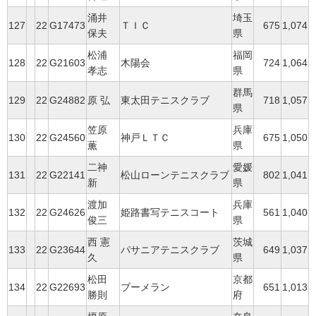
涌井
埼玉
127
22
G17473
ＴＩＣ
675
1,074
保夫
県
松浦
福岡
128
22
G21603
木陽会
724
1,064
孝志
県
群馬
129
22
G24882
原 弘
東太田テニスクラブ
718
1,057
県
笠原
兵庫
130
22
G24560
神戸ＬＴＣ
675
1,050
薫
県
二神
愛媛
131
22
G22141
松山ローンテニスクラブ
802
1,041
新
県
渡加
兵庫
132
22
G24626
姫路書写テニスコート
561
1,040
俊三
県
西 憲
茨城
133
22
G23644
パサニアテニスクラブ
649
1,037
久
県
松田
京都
134
22
G22693
ブーメラン
651
1,013
勝則
府