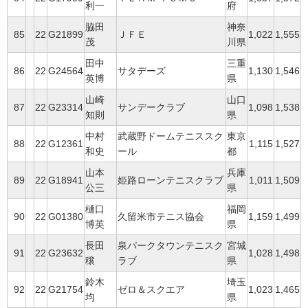
利一
府
脇田
神奈
85
22
G21899
ＪＦＥ
1,022
1,555
茂
川県
田中
三重
86
22
G24564
サタデーズ
1,130
1,546
英博
県
山崎
山口
87
22
G23314
サンデークラブ
1,098
1,538
知則
県
中村
武蔵野ドームテニススク
東京
88
22
G12361
1,115
1,527
和史
ール
都
山本
兵庫
89
22
G18941
姫路ローンテニスクラブ
1,011
1,509
公三
県
樋口
福岡
90
22
G01380
久留米市テニス協会
1,159
1,499
博英
県
長田
泉パークタウンテニスク
宮城
91
22
G23632
1,028
1,498
穣
ラブ
県
鈴木
埼玉
92
22
G21754
ゼロ＆スクエア
1,023
1,465
均
県