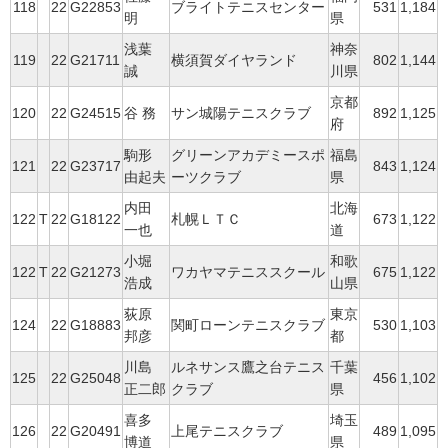
118
22
G22853
ブライトテニスセンター
531
1,184
明
県
浅葉
神奈
119
22
G21711
横須賀ダイヤランド
802
1,144
誠
川県
京都
120
22
G24515
谷 務
サン城陽テニスクラブ
892
1,125
府
駒形
グリーンアカデミースポ
福島
121
22
G23717
843
1,124
由起夫
ーツクラブ
県
内田
北海
122
T
22
G18122
札幌ＬＴＣ
673
1,122
一也
道
小堀
和歌
122
T
22
G21273
ワカヤマテニススクール
675
1,122
浩成
山県
荻原
東京
124
22
G18883
関町ローンテニスクラブ
530
1,103
邦彦
都
川島
ルネサンス鷹之台テニス
千葉
125
22
G25048
456
1,102
正二郎
クラブ
県
喜多
埼玉
126
22
G20491
上尾テニスクラブ
489
1,095
博道
県