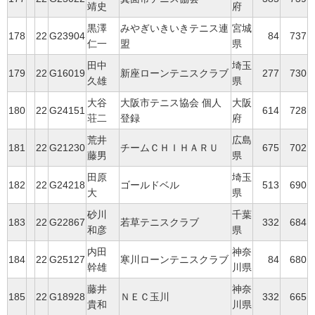
靖史
府
黒澤
みやぎいきいきテニス連
宮城
178
22
G23904
84
737
仁一
盟
県
田中
埼玉
179
22
G16019
新座ローンテニスクラブ
277
730
久雄
県
大谷
大阪市テニス協会 個人
大阪
180
22
G24151
614
728
荘二
登録
府
荒井
広島
181
22
G21230
チームＣＨＩＨＡＲＵ
675
702
藤男
県
田原
埼玉
182
22
G24218
ゴールドベル
513
690
大
県
砂川
千葉
183
22
G22867
若草テニスクラブ
332
684
和彦
県
内田
神奈
184
22
G25127
寒川ローンテニスクラブ
84
680
幹雄
川県
藤井
神奈
185
22
G18928
ＮＥＣ玉川
332
665
貴和
川県