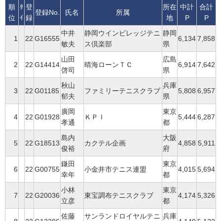
順
ﾀ
登
所在
中計
合計
登録No.
氏名
所属
位
ｲ
録
地
P
P
中井
静岡ウインビレッジテニ
静岡
1
22
G16555
6,134
7,858
敏夫
ス倶楽部
県
山田
広島
2
22
G14414
晴海ローンＴＣ
6,914
7,642
啓司
県
秋山
兵庫
3
22
G01185
ファミリーテニスクラブ
5,808
6,957
郁夫
県
廣岡
東京
4
22
G01928
ＫＰＩ
5,444
6,287
孝通
都
島内
大阪
5
22
G18513
カクテル企画
4,858
5,911
俊裕
府
鎌田
東京
6
22
G00755
小金井市テニス連盟
4,015
5,694
幸年
都
小林
東京
7
22
G20036
東宝調布テニスクラブ
4,174
5,326
立彦
都
佐藤
サンランドロイヤルテニ
兵庫