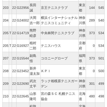
長田
東京
203
22
G22956
京王テニスクラブ
144
545
誠
都
大岡
横浜インターナショナル
神奈
204
22
G24002
289
540
吉一郎
テニスコミュニティ
川県
熊野
神奈
205
T
22
G14719
中央林間テニスクラブ
373
534
睦彦
川県
植村
京都
205
T
22
G16927
テニスハウス
0
534
二郎
府
副島
福岡
207
22
G15544
コロニーグローブ
373
501
悟
県
新井
東京
208
22
G23452
ＫＰＩ
0
500
湯太加
都
武次
ラック相模原テニスガー
神奈
209
22
G22690
301
499
丈平
デン
川県
山形
宮の森ＳＣ 札幌テニス
北海
210
22
G22645
480
498
隆司
協会
道
松陰
北海