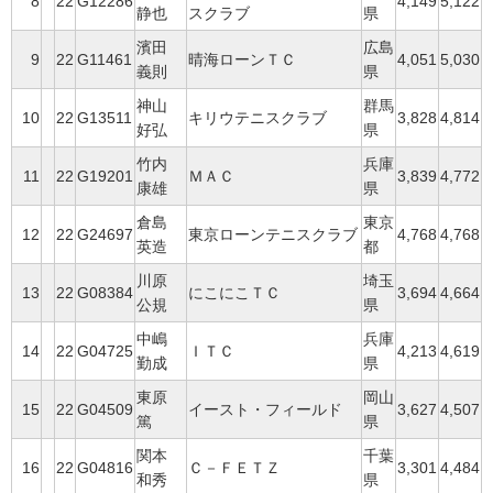
8
22
G12286
4,149
5,122
静也
スクラブ
県
濱田
広島
9
22
G11461
晴海ローンＴＣ
4,051
5,030
義則
県
神山
群馬
10
22
G13511
キリウテニスクラブ
3,828
4,814
好弘
県
竹内
兵庫
11
22
G19201
ＭＡＣ
3,839
4,772
康雄
県
倉島
東京
12
22
G24697
東京ローンテニスクラブ
4,768
4,768
英造
都
川原
埼玉
13
22
G08384
にこにこＴＣ
3,694
4,664
公規
県
中嶋
兵庫
14
22
G04725
ＩＴＣ
4,213
4,619
勤成
県
東原
岡山
15
22
G04509
イースト・フィールド
3,627
4,507
篤
県
関本
千葉
16
22
G04816
Ｃ－ＦＥＴＺ
3,301
4,484
和秀
県