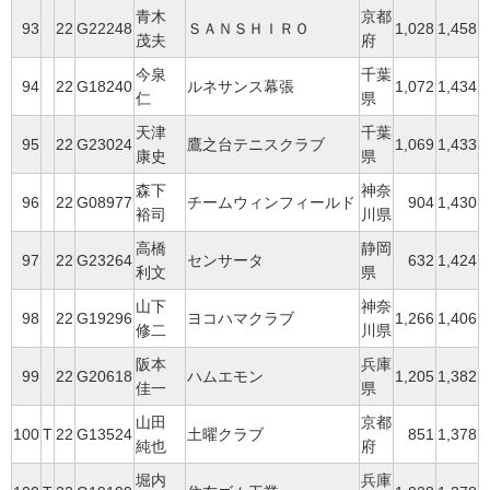
青木
京都
93
22
G22248
ＳＡＮＳＨＩＲＯ
1,028
1,458
茂夫
府
今泉
千葉
94
22
G18240
ルネサンス幕張
1,072
1,434
仁
県
天津
千葉
95
22
G23024
鷹之台テニスクラブ
1,069
1,433
康史
県
森下
神奈
96
22
G08977
チームウィンフィールド
904
1,430
裕司
川県
高橋
静岡
97
22
G23264
センサータ
632
1,424
利文
県
山下
神奈
98
22
G19296
ヨコハマクラブ
1,266
1,406
修二
川県
阪本
兵庫
99
22
G20618
ハムエモン
1,205
1,382
佳一
県
山田
京都
100
T
22
G13524
土曜クラブ
851
1,378
純也
府
堀内
兵庫