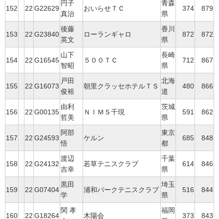
円子
青森
152
22
G22629
おいらせＴＣ
374
879
真治
県
後藤
香川
153
22
G23840
ローランギャロ
872
872
英文
県
山下
長崎
154
22
G16545
５００ＴＣ
712
867
智昭
県
戸田
北海
155
22
G16073
朝里クラッセホテルＴＳ
480
866
俊裕
道
由利
茨城
156
22
G00135
ＮＩＭＳ千現
591
862
哲美
県
阿部
東京
157
22
G24593
ケルン
685
848
悟
都
渡辺
千葉
158
22
G24132
若草テニスクラブ
614
846
吉幸
県
黒田
埼玉
159
22
G07404
浦和パークテニスクラブ
516
844
学
県
関 孝
福岡
160
22
G18264
木陽会
373
843