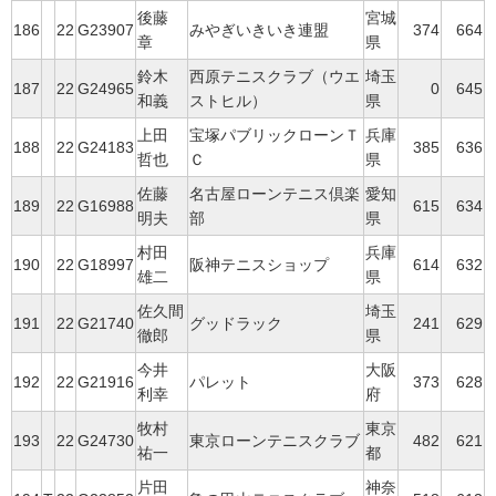
後藤
宮城
186
22
G23907
みやぎいきいき連盟
374
664
章
県
鈴木
西原テニスクラブ（ウエ
埼玉
187
22
G24965
0
645
和義
ストヒル）
県
上田
宝塚パブリックローンＴ
兵庫
188
22
G24183
385
636
哲也
Ｃ
県
佐藤
名古屋ローンテニス倶楽
愛知
189
22
G16988
615
634
明夫
部
県
村田
兵庫
190
22
G18997
阪神テニスショップ
614
632
雄二
県
佐久間
埼玉
191
22
G21740
グッドラック
241
629
徹郎
県
今井
大阪
192
22
G21916
パレット
373
628
利幸
府
牧村
東京
193
22
G24730
東京ローンテニスクラブ
482
621
祐一
都
片田
神奈