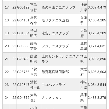
宮島
神奈
17
22
G00192
亀の甲山テニスクラブ
3,037
4,479
信行
川県
屋代
兵庫
18
22
G04131
モリタテニス企画
3,405
4,285
春幸
県
持田
大阪
19
22
G01394
法曹テニスクラブ
3,123
4,209
明広
府
藤崎
鹿児
20
22
G06588
フジテニスクラブ
3,171
4,031
英俊
島県
藤波
上尾セントラルテニスク
埼玉
21
22
G20458
3,029
3,890
明男
ラブ
県
平賀
大阪
22
22
G23736
徳秀苑庭球倶楽部
3,603
3,603
恒男
府
清板
神奈
23
22
G12347
ヨコハマクラブ
3,054
3,544
伸一郎
川県
大島
兵庫
24
22
G04672
Ａ．Ａ．Ａ．
2,486
3,279
俊計
県
小山
三重