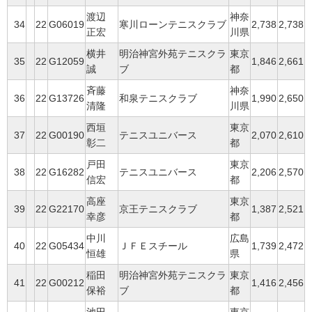
渡辺
神奈
34
22
G06019
寒川ローンテニスクラブ
2,738
2,738
正宏
川県
横井
明治神宮外苑テニスクラ
東京
35
22
G12059
1,846
2,661
誠
ブ
都
斉藤
神奈
36
22
G13726
和泉テニスクラブ
1,990
2,650
清隆
川県
西垣
東京
37
22
G00190
テニスユニバース
2,070
2,610
彰二
都
戸田
東京
38
22
G16282
テニスユニバース
2,206
2,570
信宏
都
高座
東京
39
22
G22170
京王テニスクラブ
1,387
2,521
幸彦
都
中川
広島
40
22
G05434
ＪＦＥスチール
1,739
2,472
恒雄
県
稲田
明治神宮外苑テニスクラ
東京
41
22
G00212
1,416
2,456
保裕
ブ
都