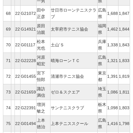
一男
県
田中
廿日市ローンテニスクラ
広島
68
22
G21072
1,688
1,847
正彦
ブ
県
原田
福岡
69
22
G14921
太宰府市テニス協会
1,462
1,844
治親
県
松本
兵庫
70
22
G01117
土山’Ｓ
1,338
1,843
光也
県
河原
広島
71
22
G22228
晴海ローンＴＣ
1,321
1,833
昭宏
県
宮下
東京
72
22
G01455
清瀬市テニス協会
1,391
1,819
恒郎
都
諏訪
埼玉
73
22
G21659
ゼロ＆スクエア
1,086
1,811
満信
県
増渕
栃木
74
22
G22391
サンテニスクラブ
1,098
1,803
敏之
県
上本
広島
75
22
G01494
上本テニススクール
1,416
1,798
徳治
県