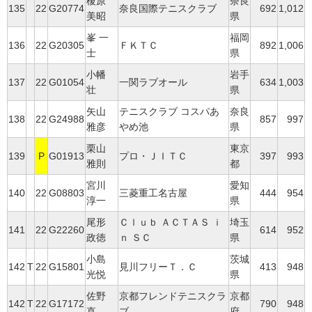
榎原
奈良
135
22
G20774
奈良国際テニスクラブ
692
1,012
美昭
県
峯 一
福岡
136
22
G20305
ＦＫＴＣ
892
1,006
士
県
小幡
岩手
137
22
G01054
一関ラブオール
634
1,003
壮
県
矢山
テニスクラブ コスパあ
奈良
138
22
G24988
857
997
雅彦
やめ池
県
栗山
東京
139
P
G01913
プロ・ＪＩＴＣ
397
993
雅則
都
宮川
愛知
140
22
G08803
三菱重工名古屋
444
954
淳一
県
尾形
Ｃｌｕｂ ＡＣＴＡＳ ｉ
埼玉
141
22
G22260
614
952
政徳
ｎ ＳＣ
県
小島
茨城
142
T
22
G15801
見川フリーＴ．Ｃ
413
948
光悦
県
佐野
京都フレンドテニスクラ
京都
142
T
22
G17172
790
948
直
ブ
府