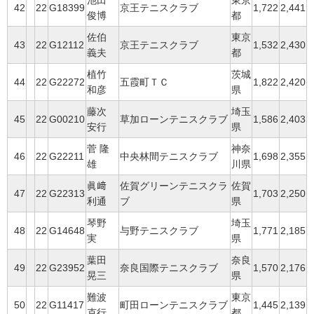
池田
東京
42
22
G18399
京王テニスクラブ
1,722
2,441
俊博
都
佐伯
東京
43
22
G12112
京王テニスクラブ
1,532
2,430
義夫
都
植竹
茨城
44
22
G22272
五霞町ＴＣ
1,822
2,420
和彦
県
藤次
埼玉
45
22
G00210
草加ローンテニスクラブ
1,586
2,403
安行
県
菅 隆
神奈
46
22
G22211
中央林間テニスクラブ
1,698
2,355
雄
川県
眞﨑
佐賀グリーンテニスクラ
佐賀
47
22
G22313
1,703
2,250
利通
ブ
県
琴野
埼玉
48
22
G14648
与野テニスクラブ
1,771
2,185
実
県
葉田
奈良
49
22
G23952
奈良国際テニスクラブ
1,570
2,176
晃三
県
難波
東京
50
22
G11417
町田ローンテニスクラブ
1,445
2,139
克行
都