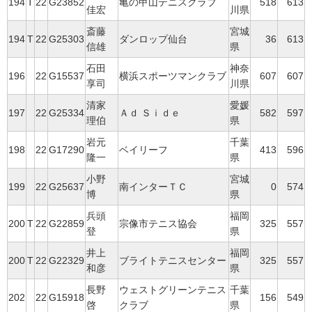
194
T
22
G23852
亀の甲山テニスクラブ
518
613
佳宏
川県
斎藤
宮城
194
T
22
G25303
ダンロップ仙台
36
613
信雄
県
石田
神奈
196
22
G15537
横浜スポーツマンクラブ
607
607
享司
川県
清家
愛媛
197
22
G25334
Ａｄ Ｓｉｄｅ
582
597
理伯
県
岩元
千葉
198
22
G17290
ベイリーフ
413
596
隆一
県
小野
宮城
199
22
G25637
南インターＴＣ
0
574
博
県
兵頭
福岡
200
T
22
G22859
宗像市テニス協会
325
557
登
県
井上
福岡
200
T
22
G22329
ブライトテニスセンター
325
557
和彦
県
長野
ウェストグリーンテニス
千葉
202
22
G15918
156
549
啓
クラブ
県