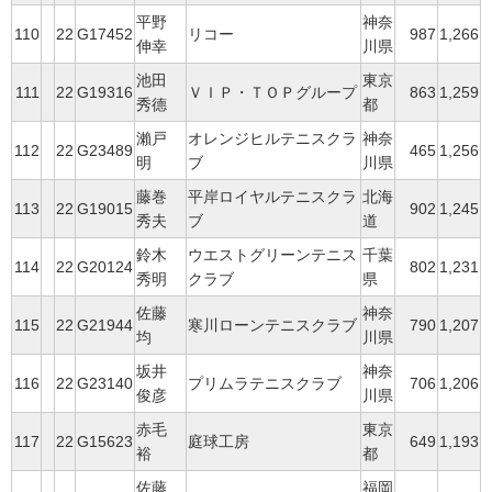
平野
神奈
110
22
G17452
リコー
987
1,266
伸幸
川県
池田
東京
111
22
G19316
ＶＩＰ・ＴＯＰグループ
863
1,259
秀德
都
瀨戸
オレンジヒルテニスクラ
神奈
112
22
G23489
465
1,256
明
ブ
川県
藤巻
平岸ロイヤルテニスクラ
北海
113
22
G19015
902
1,245
秀夫
ブ
道
鈴木
ウエストグリーンテニス
千葉
114
22
G20124
802
1,231
秀明
クラブ
県
佐藤
神奈
115
22
G21944
寒川ローンテニスクラブ
790
1,207
均
川県
坂井
神奈
116
22
G23140
プリムラテニスクラブ
706
1,206
俊彦
川県
赤毛
東京
117
22
G15623
庭球工房
649
1,193
裕
都
佐藤
福岡