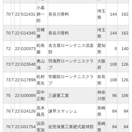
小暮
埼玉
70
T
22
G11431
耕一
長谷川香料
144
162
県
郎
宮﨑
埼玉
70
T
22
G14345
長谷川香料
144
162
勝
県
松島
名古屋ローンテニス倶楽
愛知
72
22
G20373
0
140
巖
部
県
奥山
羽曳野ローンテニスクラ
大阪
73
T
22
G23548
108
126
滋
ブ
府
松村
学園前ローンテニスクラ
奈良
73
T
22
G17898
108
126
英生
ブ
県
田中
神奈
75
22
G00089
三菱重工業
96
106
正剛
川県
高木
長崎
76
T
22
G24126
諫早スマッシュ
84
84
義見
県
浜田
長崎
76
T
22
G01754
佐世保重工業硬式庭球部
84
84
実加
県