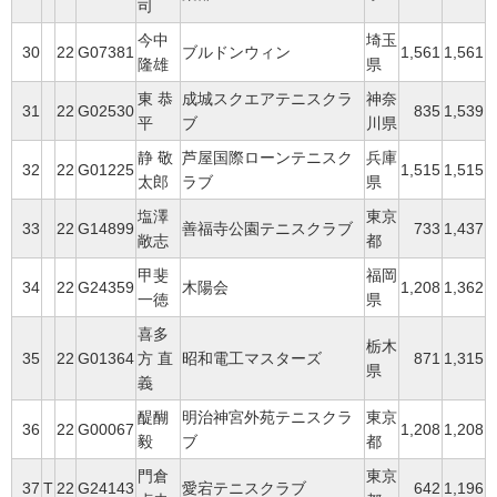
司
今中
埼玉
30
22
G07381
ブルドンウィン
1,561
1,561
隆雄
県
東 恭
成城スクエアテニスクラ
神奈
31
22
G02530
835
1,539
平
ブ
川県
静 敬
芦屋国際ローンテニスク
兵庫
32
22
G01225
1,515
1,515
太郎
ラブ
県
塩澤
東京
33
22
G14899
善福寺公園テニスクラブ
733
1,437
敞志
都
甲斐
福岡
34
22
G24359
木陽会
1,208
1,362
一徳
県
喜多
栃木
35
22
G01364
方 直
昭和電工マスターズ
871
1,315
県
義
醍醐
明治神宮外苑テニスクラ
東京
36
22
G00067
1,208
1,208
毅
ブ
都
門倉
東京
37
T
22
G24143
愛宕テニスクラブ
642
1,196