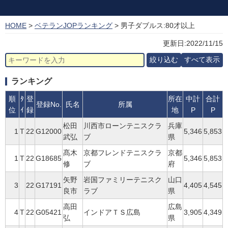
HOME
>
ベテランJOPランキング
> 男子ダブルス:80才以上
更新日:2022/11/15
ランキング
順
ﾀ
登
所在
中計
合計
登録No.
氏名
所属
位
ｲ
録
地
P
P
松田
川西市ローンテニスクラ
兵庫
1
T
22
G12000
5,346
5,853
武弘
ブ
県
髙木
京都フレンドテニスクラ
京都
1
T
22
G18685
5,346
5,853
修
ブ
府
矢野
岩国ファミリーテニスク
山口
3
22
G17191
4,405
4,545
良市
ラブ
県
高田
広島
4
T
22
G05421
インドアＴＳ広島
3,905
4,349
弘
県