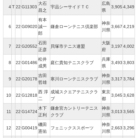
大石
広島
4
T
22
G11303
宇品シーサイドＴＣ
3,905
4,349
昌之
県
有本
神奈
6
22
G09020
誠一
鎌倉ローンテニス倶楽部
3,667
4,219
川県
郎
石田
大阪
7
22
G20552
貝塚市テニス連盟
3,197
4,002
正彦
府
松井
兵庫
8
22
G01486
庭仁貴知テニスクラブ
3,493
3,803
成男
県
吉田
神奈
9
22
G20178
寒川ローンテニスクラブ
3,317
3,784
哲雄
川県
西 淳
成城スクエアテニスクラ
東京
10
22
G12818
3,045
3,628
二
ブ
都
木下
鎌倉宮カントリーテニス
神奈
11
22
G14724
3,013
3,565
正利
クラブ
川県
磯田
神奈
12
22
G00419
フェニックススポーツ
2,663
3,296
憲佑
川県