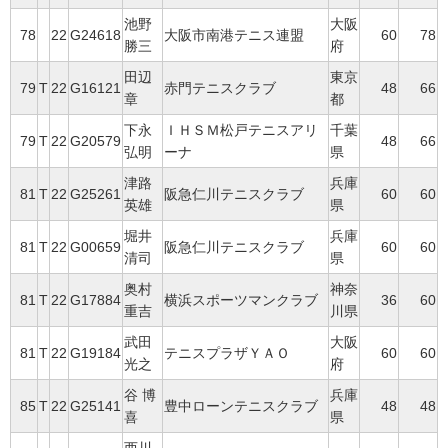
池野
大阪
78
22
G24618
大阪市南港テニス連盟
60
78
勝三
府
田辺
東京
79
T
22
G16121
赤門テニスクラブ
48
66
章
都
下永
ＩＨＳＭ松戸テニスアリ
千葉
79
T
22
G20579
48
66
弘明
ーナ
県
津路
兵庫
81
T
22
G25261
阪急仁川テニスクラブ
60
60
英雄
県
堀井
兵庫
81
T
22
G00659
阪急仁川テニスクラブ
60
60
清司
県
奥村
神奈
81
T
22
G17884
横浜スポーツマンクラブ
36
60
重吉
川県
武田
大阪
81
T
22
G19184
テニスプラザＹＡＯ
60
60
光之
府
谷 博
兵庫
85
T
22
G25141
豊中ローンテニスクラブ
48
48
喜
県