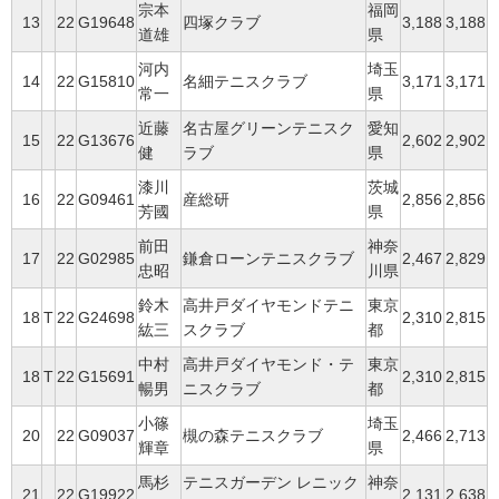
宗本
福岡
13
22
G19648
四塚クラブ
3,188
3,188
道雄
県
河内
埼玉
14
22
G15810
名細テニスクラブ
3,171
3,171
常一
県
近藤
名古屋グリーンテニスク
愛知
15
22
G13676
2,602
2,902
健
ラブ
県
漆川
茨城
16
22
G09461
産総研
2,856
2,856
芳國
県
前田
神奈
17
22
G02985
鎌倉ローンテニスクラブ
2,467
2,829
忠昭
川県
鈴木
高井戸ダイヤモンドテニ
東京
18
T
22
G24698
2,310
2,815
紘三
スクラブ
都
中村
高井戸ダイヤモンド・テ
東京
18
T
22
G15691
2,310
2,815
暢男
ニスクラブ
都
小篠
埼玉
20
22
G09037
槻の森テニスクラブ
2,466
2,713
輝章
県
馬杉
テニスガーデン レニック
神奈
21
22
G19922
2,131
2,638