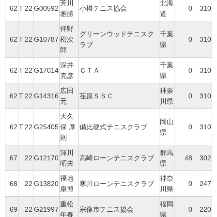
芳川
北海
62
T
22
G00592
小樽テニス協会
0
310
雅勝
道
伴野
グリーンウッドテニスク
千葉
62
T
22
G10787
松次
0
310
ラブ
県
郎
深井
千葉
62
T
22
G17014
ＣＴＡ
0
310
克彦
県
広田
神奈
62
T
22
G14316
荏原ＳＳＣ
0
310
元
川県
大久
岡山
62
T
22
G25405
保 厚
備比硬式テニスクラブ
0
310
県
則
渾川
群馬
67
22
G12170
高崎ローンテニスクラブ
48
302
昭夫
県
福地
神奈
68
22
G13820
寒川ローンテニスクラブ
0
247
康博
川県
重松
福岡
69
22
G21997
宗像市テニス協会
0
220
年春
県