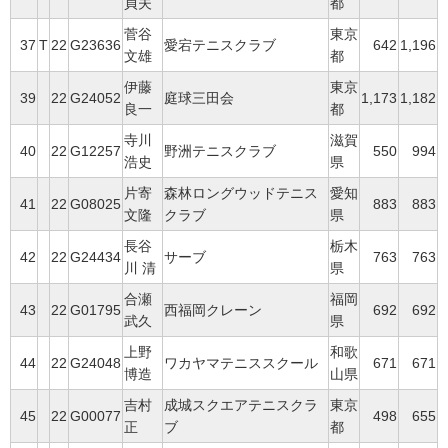
貞夫
都
菅谷
東京
37
T
22
G23636
愛宕テニスクラブ
642
1,196
文雄
都
伊藤
東京
39
22
G24052
庭球三田会
1,173
1,182
良一
都
寺川
滋賀
40
22
G12257
野洲テニスクラブ
550
994
浩史
県
片寄
森林ロングウッドテニス
愛知
41
22
G08025
883
883
文隆
クラブ
県
長谷
栃木
42
22
G24434
サーブ
763
763
川 清
県
合瀬
福岡
43
22
G01795
西福岡クレーン
692
692
武久
県
上野
和歌
44
22
G24048
ワカヤマテニススクール
671
671
博造
山県
吉村
成城スクエアテニスクラ
東京
45
22
G00077
498
655
正
ブ
都