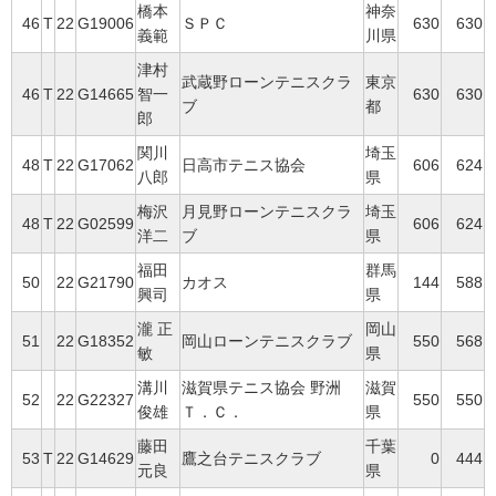
橋本
神奈
46
T
22
G19006
ＳＰＣ
630
630
義範
川県
津村
武蔵野ローンテニスクラ
東京
46
T
22
G14665
智一
630
630
ブ
都
郎
関川
埼玉
48
T
22
G17062
日高市テニス協会
606
624
八郎
県
梅沢
月見野ローンテニスクラ
埼玉
48
T
22
G02599
606
624
洋二
ブ
県
福田
群馬
50
22
G21790
カオス
144
588
興司
県
瀧 正
岡山
51
22
G18352
岡山ローンテニスクラブ
550
568
敏
県
溝川
滋賀県テニス協会 野洲
滋賀
52
22
G22327
550
550
俊雄
Ｔ．Ｃ．
県
藤田
千葉
53
T
22
G14629
鷹之台テニスクラブ
0
444
元良
県