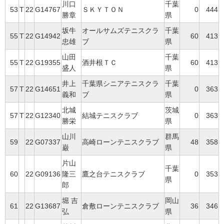
川口
千葉
53
T
22
G14767
ＳＫＹＴＯＮ
0
444
勝章
県
坂牛
オールサムズテニスクラ
千葉
55
T
22
G14942
60
413
忠雄
ブ
県
山田
千葉
55
T
22
G19355
酒井根ＴＣ
60
413
盛人
県
井上
千葉県シニアテニスクラ
千葉
57
T
22
G14651
0
363
義和
ブ
県
北城
茨城
57
T
22
G12340
結城テニスクラブ
0
363
勝栄
県
山川
群馬
59
22
G07337
高崎ローンテニスクラブ
48
358
巌
県
片山
千葉
60
22
G09136
隆三
鷹之台テニスクラブ
0
353
県
郎
堀 吉
岡山
61
22
G13687
倉敷ローンテニスクラブ
36
346
弘
県