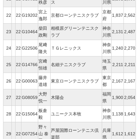
秩彦
ス
川県
宮上
京都
22
22
G19202
京都ローンテニスクラブ
1,837
2,562
逸郎
府
柴田
相模原グリーンテニスク
神奈
23
22
G10464
2,131
2,487
政剛
ラブ
川県
尾﨑
神奈
24
22
G22506
ＴＧレニックス
1,240
2,270
隆夫
川県
宮﨑
埼玉
25
22
G14766
名細テニスクラブ
2,211
2,211
恒雄
県
藤井
東京
26
22
G00063
東京ローンテニスクラブ
2,167
2,167
道雄
都
大野
福岡
27
22
G08059
木陽会
1,900
2,054
悦一
県
板倉
神奈
28
22
G15064
ユニークス本牧
1,138
1,643
毅
川県
野々
芦屋国際ローンテニス倶
兵庫
29
22
G07254
山 泰
1,612
1,612
楽部
県