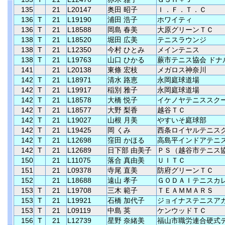
135
21
L20147
奥田 昭子
Ｉ．Ｆ．Ｔ．Ｃ
136
T
21
L19190
浦田 浩子
ホワイティ
136
T
21
L18588
岡島 春美
大原グリーンＴＣ
138
T
21
L18520
堀田 広美
テニスラウンジ
138
T
21
L12350
今村 ひとみ
メインテニス
138
T
21
L19763
山口 ひかる
蕨市テニス協会 ドナ
141
21
L20138
東條 宏枝
メガロス神奈川
142
T
21
L18971
清水 路恵
永岡庭球道場
142
T
21
L19917
稲別 雅子
永岡庭球道場
142
T
21
L18578
大橋 悦子
イケノヤテニススク
142
T
21
L18577
大野 梨香
越谷ＴＣ
142
T
21
L19027
山根 月美
やすいそ庭球部
142
T
21
L19425
岡 くみ
西条ロイヤルテニス
142
T
21
L12698
窪田 かほる
高島平インドアテニ
142
T
21
L12689
日下部 由美子
ＰＳ（越谷市テニス
150
21
L11075
落合 真由美
ＵＩＴＣ
151
21
L09378
寺尾 直美
防府グリーンＴＣ
152
21
L18688
遠山 孝子
ＧＯＤＡＩテニスカ
153
T
21
L19708
三木 範子
ＴＥＡＭＭＡＲＳ
153
T
21
L19921
石橋 加代子
ジョイナステニスア
153
T
21
L09119
中島 英
ケンウッドＴＣ
156
T
21
L12739
星野 奈緒美
福山市職労連合硬式