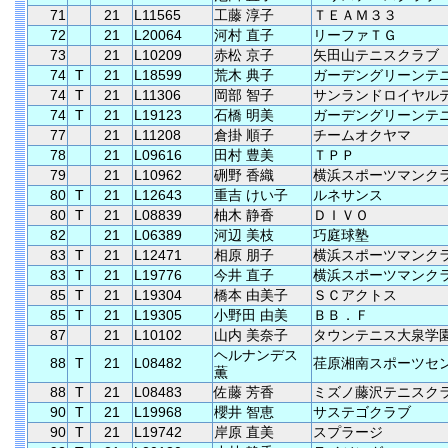
71
21
L11565
工藤 淳子
ＴＥＡＭ３３
72
21
L20064
河村 直子
リーファＴＧ
73
21
L10209
赤松 京子
矢田山テニスクラブ
74
T
21
L18599
荒木 典子
ガーデングリーンテ
74
T
21
L11306
岡部 智子
サンランドロイヤル
74
T
21
L19123
石橋 明美
ガーデングリーンテ
77
21
L11208
倉掛 順子
チームオクヤマ
78
21
L09616
田村 豊美
ＴＰＰ
79
21
L10962
硎野 香織
横浜スポーツマンク
80
T
21
L12643
重吉 けい子
ルネサンス
80
T
21
L08839
柚木 静香
ＤＩＶＯ
82
21
L06389
河辺 美枝
巧庭球塾
83
T
21
L12471
相原 朋子
横浜スポーツマンク
83
T
21
L19776
今井 直子
横浜スポーツマンク
85
T
21
L19304
橋本 由美子
ＳＣアクトス
85
T
21
L19305
小野田 由美
ＢＢ．Ｆ
87
21
L10102
山内 美奈子
タウンテニス大泉学
ヘルナンデス
88
T
21
L08482
荏原湘南スポーツセ
薫
88
T
21
L08483
佐藤 芳香
ミズノ藤沢テニスク
90
T
21
L19968
櫻井 智恵
サステゴクラブ
90
T
21
L19742
岸原 直美
スプラージ