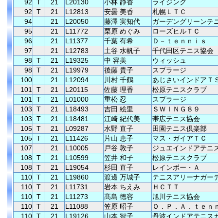
92
T
21
L20130
小林 静香
ライジング
92
T
21
L12813
安曇 美香
札幌ＬＴＣ
94
21
L20050
藤澤 実知代
ガーデングリーンテ
95
21
L11772
栗原 めぐみ
ローズヒルＴＣ
96
21
L11377
千葉 有希
Ｄ－ｔｅｎｎｉｓ
97
21
L12783
土谷 水帆子
千代田区テニス協会
98
T
21
L19325
中 容美
ウィッシュ
98
T
21
L19979
後藤 貴子
スプラージ
100
21
L12094
川村 千鶴
あじさいインドアＴ
101
T
21
L20115
佐藤 理香
松原テニスクラブ
101
T
21
L01000
重松 忍
スプラージ
103
T
21
L18493
吉田 絵里
ＳＷＩＮＧ８９
103
T
21
L18481
江崎 紀代美
帯広テニス協会
105
T
21
L09287
水野 直子
田園テニス倶楽部
105
T
21
L11426
片山 恵子
マス・ガイアＴＣ
107
21
L10005
戸谷 敦子
ジュエインドアテニ
108
T
21
L10599
笠井 和子
松原テニスクラブ
108
T
21
L19054
杉田 直子
レインボー・Ａ
110
T
21
L19860
渡邊 万城子
テニスアリーナガー
110
T
21
L11731
岩本 ちえみ
ＨＣＴＴ
110
T
21
L11273
髙島 徳容
旭川テニス協会
110
T
21
L11088
笠原 昭子
Ｏ．Ｐ．Ａ．ｔｅｎ
110
T
21
L19126
山本 智子
丹波インドアテニス