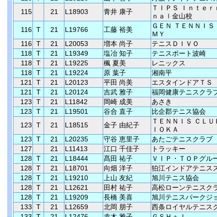
ＴＩＰＳ Ｉｎｔｅｒ
115
21
L18903
青井 康子
ｎａｌ金山校
ＧＥＮ ＴＥＮＮＩＳ
116
T
21
L19766
工藤 裕美
ＭＹ
116
T
21
L20053
増本 尚子
テニスＤＩＶＯ
118
T
21
L19349
塩冶 知子
テニスポート波崎
118
T
21
L19225
楓 夏美
レニックス
118
T
21
L19224
原 葉子
湘南平
121
T
21
L20123
平田 尚美
エスタインドアＴＳ
121
T
21
L20124
吉武 雅子
福岡健康テニスクラ
123
T
21
L11842
岡崎 成美
あさき
123
T
21
L19501
谷合 直子
比企郡テニス協会
ＴＥＮＮＩＳ ＣＬＵ
123
T
21
L18515
金子 由紀子
ＩＯＫＡ
123
T
21
L20235
守谷 恵里子
あたごテニスクラブ
127
21
L11413
江口 千佳子
トラッキー
128
T
21
L18444
髙田 祐子
ＶＩＰ・ＴＯＰグル
128
T
21
L18701
向畑 洋子
狛江インドアテニス
128
T
21
L19210
上山 友紀
旭川テニス協会
128
T
21
L12621
田村 祐子
高松ローンテニスク
128
T
21
L19209
長橋 美喜
旭川テニスパークジ
133
T
21
L12659
北岡 朋子
西条ロイヤルテニス
133
T
21
L12476
赤木 雅子
ＧＳＨ＋Ｊ