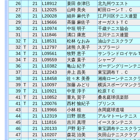
26
21
L18912
蓑田 奈津巳
北九州ウエスト
27
21
L12025
山時 美央
町田ローンＴ．Ｃ
28
21
L20028
細井 麻代子
江戸川区テニス連盟
29
21
L19666
斉藤 麻佐子
オーガストＴＣ
30
21
L10974
中垣 明子
千歳テニス協会
31
21
L11846
溝口 康恵
立川テニス連盟
32
T
21
L18531
松林 なおみ
油山テニスクラブ
32
T
21
L12797
諸熊 久美子
スプラージ
34
T
21
L09561
牧野 恵子
サンランドロイヤル
34
T
21
L09559
大森 葉子
シャープ
36
21
L10382
亀山 紀子
ガーデングリーンテ
37
21
L12243
井上 昌美
東宝調布Ｔ．Ｃ
38
21
L18458
佐々木 美香
湘南ローンテニスク
39
T
21
L10097
加藤 みどり
横浜スポーツマンク
39
T
21
L10921
中里 淳子
松原ＴＣ
41
T
21
L10852
重丸 賀子
桑名庭球倶楽部
41
T
21
L20076
西村 愉紀子
プリンス
43
21
L19966
小林 桂
永岡庭球道場
44
21
L12319
日野 朋恵
アルマトーレテニス
45
21
L11816
吉川 真理
イースタンテニス
46
21
L20133
戸野 彩子
東宝調布テニスクラ
47
21
L10207
森花 治美
矢田山テニスクラブ