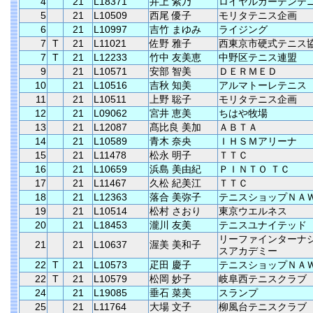
4
21
L18371
井上 紫乃
ロイヤルガーデンテ
5
21
L10509
西尾 優子
モリタテニス企画
6
21
L10997
吉竹 まゆみ
ライジング
7
T
21
L11021
佐野 雅子
西東京市硬式テニス
7
T
21
L12233
竹中 友美恵
中野区テニス連盟
9
21
L10571
安部 智美
ＤＥＲＭＥＤ
10
21
L10516
吉秋 知美
アルマトーレテニス
11
21
L10511
上野 聡子
モリタテニス企画
12
21
L09062
宮井 恵美
ちはや牧場
13
21
L12087
髙比良 美加
ＡＢＴＡ
14
21
L10589
青木 奈央
ＩＨＳＭアリーナ
15
21
L11478
松永 明子
ＴＴＣ
16
21
L10659
浜島 美由紀
ＰＩＮＴＯ ＴＣ
17
21
L11467
久松 紀美江
ＴＴＣ
18
21
L12363
落合 美弥子
テニスショップＮＡ
19
21
L10514
松村 さおり
東京ウエルネス
20
21
L18453
瀧川 友美
テニスユナイテッド
リーファインターナ
21
21
L10637
渥美 美和子
スアカデミー
22
T
21
L10573
疋田 慶子
テニスショップＮＡ
22
T
21
L10579
松岡 妙子
岐阜西テニスクラブ
24
21
L19085
垂石 菜美
スランプ
25
21
L11764
大場 文子
柳風台テニスクラブ