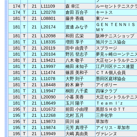
ブ
174
T
21
L11109
森 幸江
ルーセントテニスク
174
T
21
L20278
倉田 百合子
キートス
181
T
21
L08801
藤井 香織
東ソー
ＧＥＮ ＴＥＮＮＩＳ
181
T
21
L20174
渡邊 みな子
ＭＹ
181
T
21
L12098
和田 広栄
阪神テニスショップ
181
T
21
L18335
増田 享子
旭川テニス協会
181
T
21
L20119
田中 由貴子
スプラージ
181
T
21
L20104
野呂 登志子
夢見ヶ崎ローンテニ
181
T
21
L19421
八木 敬子
大正セントラルテニ
181
T
21
L19997
橋田 未知子
江戸川区テニス連盟
181
T
21
L11474
篠原 美和子
ＣＴＡ個人会員
181
T
21
L11078
大野 則子
墨田区庭球協会
181
T
21
L18448
鈴木 麻子
アイボリー
181
T
21
L19947
桐田 八千柔
四塚クラブ
181
T
21
L20090
小暮 美香
大正セントラルテニ
181
T
21
L18649
玉川 陽子
Ｔｅａｍ Ｉ’ｚ
195
T
21
L01672
前田 小由理
黒部ＳＨＯＴＴ
195
T
21
L12268
北村 五月
三井化学
195
T
21
L19873
田川 緑
草加市
195
T
21
L19874
元芳 真理子
アイリス・草加市
195
T
21
L19949
大嶋 真由美
ヴァレンヌ