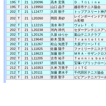
195
T
21
L20096
高木 宏美
Ｄ．Ｔ☆Ｌｉｎｅ
195
T
21
L19950
山口 晶子
越谷市テニス協会
202
T
21
L12477
久田 順子
トップアスリート神
レインボーインドア
202
T
21
L20260
岡田 美砂
ル彩都
202
T
21
L12215
清水 和子
ヴォレＴ．Ｃ．
202
T
21
L20238
河内 祥代
セダーデンテニスア
202
T
21
L20126
久坂 ゆりか
葉山テニスクラブ
202
T
21
L19640
鈴木 賢美
Ｔｒａｎｔｏｔｔｅ
202
T
21
L11267
松山 知恵子
大原グリーンＴＣ
202
T
21
L11825
佐藤 陽子
ファミリーテニスク
202
T
21
L18623
加藤 順子
ＭＲＡ・サザンクロ
202
T
21
L11205
古市 祐子
Ｔｅｎｎｉｓ ｂｏｎ
212
T
21
L10197
徳田 聡美
宝塚パブリックロー
212
T
21
L10353
久米 万美子
ＪＩＴＣ
212
T
21
L20111
加藤 磨水子
千代田区テニス協会
212
T
21
L12128
菅原 聖子
ビビアンテニスワー