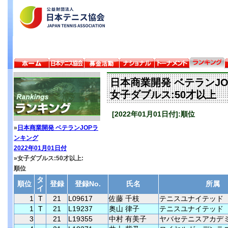
日本商業開発 ベテランJ
女子ダブルス:50才以上
[2022年01月01日付]:順位
»
日本商業開発 ベテランJOPラ
ンキング
2022年01月01日付
»女子ダブルス:50才以上:
順位
タ
順位
登録
登録No.
氏名
所属
イ
1
T
21
L09617
佐藤 千枝
テニスユナイテッド
1
T
21
L19237
奥山 律子
テニスユナイテッド
3
21
L19355
中村 有美子
ヤバセテニスアカデ