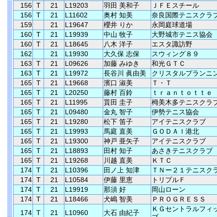
156
T
21
L19203
羽田 美和子
ＪＦＥスチール
156
T
21
L11602
奥村 知美
奈良国際テニスクラ
159
21
L19647
櫻井 りか
永岡庭球道場
160
T
21
L19939
中山 牧子
大野城市テニス協会
160
T
21
L18645
八木 洋子
エスタ諏訪野
162
21
L19930
大久保 志保
スウィング８９
163
T
21
L09626
加藤 みゆき
和光ＧＴＣ
163
T
21
L19972
長谷川 眞由美
クリスタルプランニ
165
T
21
L19668
濱口 淑美
Ｔ・Ｔ
165
T
21
L20250
藤村 百鈴
ｔｒａｎｔｏｔｔｅ
165
T
21
L11995
貰田 圭子
栂美木多テニスクラ
165
T
21
L09480
金丸 智子
伊勢テニス協会
165
T
21
L19280
松下 笛子
アイテニスクラブ
165
T
21
L19993
馬庭 直美
ＧＯＤＡＩ港北
165
T
21
L19300
神戸 亜矢子
アイテニスクラブ
165
T
21
L18893
田村 知子
あさきテニスクラブ
165
T
21
L19268
川越 直美
ＫＴＣ
174
T
21
L10396
田ノ上 知津
ＴＮー２１テニスク
174
T
21
L10584
伊藤 里恵
トリプルＦ
174
T
21
L19919
那須 好
岡山ローン
174
T
21
L18466
犬嶋 智美
ＰＲＯＧＲＥＳＳ
ＫＧセントラルフィ
174
T
21
L10960
大石 由紀子