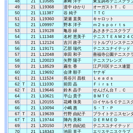
48
21
L10585
家崎 洋子
東宝調布テニスクラ
49
21
L19368
道中 ゆかり
オーガストＴ．Ｃ
50
21
L11387
谷 純子
ＴＴＣ
51
21
L19360
簗瀬 直美
キャロット
52
21
L09997
野本 洋子
ｍ２ｓｐｏｒｔｓ
53
21
L19128
亀谷 緑
あさきテニスクラブ
54
21
L11348
名村 恵美子
テニスＴＥＡＭ２４
55
21
L12124
吉川 政子
リトルプリンステニ
56
21
L19171
乙部 瑞代
テニスユナイテッド
57
21
L12048
幸田 和子
善福寺公園テニスク
58
21
L20023
矢野 陽子
テニスフレンズ
59
21
L18529
霧生 香
江戸川区テニス連盟
60
21
L19692
会津 順子
ヤナギ
61
21
L11524
長谷川 昌枝
Ｌｅａｄｓ
62
T
21
L11030
前田 晶
Ｆｉｒｓｔ
62
T
21
L19646
鈴木 晶子
せんげん台Ｔ．Ｃ
64
21
L10621
平山 貴子
ＢＭＴＣ
65
21
L20155
花﨑 珠美
ロイヤルＳＣテニス
66
21
L10094
小嶋 惠
Ｓ・Ｔ・Ｐ
67
T
21
L19639
竹野 由紀子
ブライトテニスセン
67
T
21
L19744
陣内 美和
ＤＥＲＭＥＤ
69
21
L20150
大竹 由紀絵
テニスユナイテッド
70
21
L18343
池田 直子
エリステニスクラブ