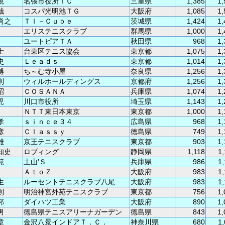
規
名張市役所ＴＣ
三重県
1,385
1,
哉
コスパ光明池ＴＧ
大阪府
1,085
1,
尚之
ＴＩ－Ｃｕｂｅ
茨城県
1,424
1,
エリステニスクラブ
群馬県
1,000
1,
ユートピアＴＡ
秋田県
968
1,
士
台東区テニス協会
東京都
1,075
1,
史
Ｌｅａｄｓ
東京都
1,014
1,
博
ち～む寺小屋
奈良県
1,256
1,
則
ウィルホールディングス
京都府
1,256
1,
昭
ＣＯＳＡＮＡ
兵庫県
1,074
1,
児
川口市役所
埼玉県
1,143
1,
ＮＴＴ東日本東京
東京都
1,000
1,
孝
ｓｉｎｃｅ３４
広島県
968
1,
彦
Ｃｌａｓｓｙ
徳島県
749
1,
雄
京王テニスクラブ
東京都
903
1,
知史
ロブィング
静岡県
1,118
1
範
土山’Ｓ
兵庫県
986
1
ＡｔｏＺ
大阪府
983
1
生
ルーセントテニスクラブ八尾
大阪府
983
1
則
明治神宮外苑テニスクラブ
東京都
756
1,
邦
ダイハツ工業
大阪府
890
1,
男
徳島県テニスアリーナガーデン
徳島県
843
1,
章
金沢八景インドアＴ．Ｃ．
神奈川県
680
1