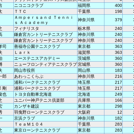
信
ニコニコクラブ
福岡県
400
太
ＴＴＣ
千葉県
198
Ａｍｐｅｒｓａｎｄ Ｔｅｎｎｉ
神奈川県
379
ｓ Ａｃａｄｅｍｙ
之
フィナリスタ
栃木県
240
高
鎌倉宮カントリーテニスクラブ
神奈川県
240
鎌倉宮カントリーテニスクラブ
神奈川県
240
孝司
善福寺公園テニスクラブ
東京都
363
夫
Ｌａｒｋ
滋賀県
363
治
エーステニスアカデミー
茨城県
360
博
ニューフロンティアテニスクラブ
宮城県
360
夫
岡山市役所
岡山県
183
一郎
あわっこくらぶ
神奈川県
216
浦和パークテニスクラブ
埼玉県
217
 剛
浦和パークテニスクラブ
埼玉県
217
俊也
トヨタ自動車北海道
北海道
249
之
ユニバー神戸テニス倶楽部
兵庫県
166
宏
カンザキ建設
東京都
298
秀
羽曳野ローンテニスクラブ
大阪府
12
一
京浜クラブ
神奈川県
182
ＴｅａＭ１０４
千葉県
283
之
東京ローンテニスクラブ
東京都
283