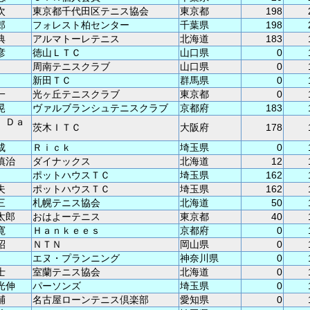
次
東京都千代田区テニス協会
東京都
198
郎
フォレスト柏センター
千葉県
198
典
アルマトーレテニス
北海道
183
彦
徳山ＬＴＣ
山口県
0
周南テニスクラブ
山口県
0
新田ＴＣ
群馬県
0
一
光ヶ丘テニスクラブ
東京都
0
晃
ヴァルブランシュテニスクラブ
京都府
183
 Ｄａ
茨木ＩＴＣ
大阪府
178
成
Ｒｉｃｋ
埼玉県
0
慎治
ダイナックス
北海道
12
ポットハウスＴＣ
埼玉県
162
夫
ポットハウスＴＣ
埼玉県
162
三
札幌テニス協会
北海道
50
太郎
おはよーテニス
東京都
40
寛
Ｈａｎｋｅｅｓ
京都府
0
昭
ＮＴＮ
岡山県
0
エヌ・プランニング
神奈川県
0
士
室蘭テニス協会
北海道
0
光伸
パーソンズ
埼玉県
0
輔
名古屋ローンテニス倶楽部
愛知県
0