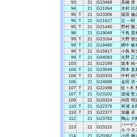
93
21
G23468
高橋 啓
94
21
G21064
木村 比
95
T
21
G23306
坂田 倫
95
T
21
G21627
辻 一郎
95
T
21
G21440
野村 隆
98
21
G19048
千鳥 貴
99
T
21
G23164
大野 慎
99
T
21
G18480
網中 敏
99
T
21
G15817
小島 和
99
T
21
G04083
矢野 正
103
21
G12189
坂本 純
104
T
21
G23049
岡本 直
104
T
21
G20333
中村 純
106
21
G24688
金田 浩
107
T
21
G22498
佐々木 
107
T
21
G23102
道端 堅
109
21
G20324
内田 明
110
T
21
G22376
有浦 太
110
T
21
G22377
加藤 卓
112
21
G23782
陶山 大
バーゲ
113
21
G23115
ル ケネ
114
21
G20362
小田 徹