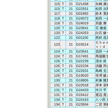
115
T
21
G21458
矢嶋 康
115
T
21
G22551
松田 次
117
21
G01892
鈴木 寛
118
T
21
G24072
前田 一
118
T
21
G24019
貝森 勝
120
T
21
G23641
荘 隆俊
120
T
21
G24253
白石 健
122
21
G01100
西村 昌
Ｃｈｅｎ
123
21
G19214
ｖｉｄ
124
T
21
G23541
花田 一
124
T
21
G17491
馬場園 
126
T
21
G22239
清水 保
126
T
21
G22234
須藤 邦
126
T
21
G22631
島崎 圭
126
T
21
G19020
寺澤 健
130
21
G18805
村兼 隆
131
T
21
G22018
岸本 宣
131
T
21
G24433
沖川 平
131
T
21
G15412
渡辺 貴
134
T
21
G24163
八ツ田 
134
T
21
G23504
二宮 英