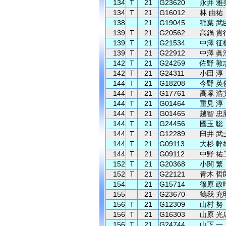
134
T
21
G23620
永井 雅
134
T
21
G16012
林 由祐
138
21
G19045
稲葉 武
139
T
21
G20562
高鍋 貴
139
T
21
G21534
中澤 征
139
T
21
G22912
中澤 眞
142
T
21
G24259
佐野 敦
142
T
21
G24311
小田 淳
144
T
21
G18208
今野 英
144
T
21
G17761
高塚 浩
144
T
21
G01464
重見 淳
144
T
21
G01465
越智 忠
144
T
21
G24456
國玉 聡
144
T
21
G12289
臼井 武
144
T
21
G09113
大杉 幹
144
T
21
G09112
中野 祐
152
T
21
G20368
小関 繁
152
T
21
G22121
青木 哲
154
21
G15714
篠原 政
155
21
G23670
鶴我 充
156
T
21
G12309
山村 努
156
T
21
G16303
山原 光
156
T
21
G24744
山下 一