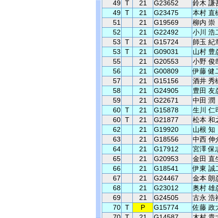
49
T
21
G23652
鈴木 謙
49
T
21
G23475
本村 直
51
21
G19569
柳内 崇
52
21
G22492
小川 浩
53
T
21
G15724
師玉 紀
53
T
21
G09031
山村 豊
55
21
G20553
小野 俊
56
21
G00809
伊藤 健
57
21
G15156
酒井 秀
58
21
G24905
豊田 友
59
21
G22671
中田 潤
60
T
21
G15878
生川 仁
60
T
21
G21877
松本 和
62
21
G19920
山根 知
63
21
G18556
中西 伸
64
21
G17912
宮澤 保
65
21
G20953
金田 直
66
21
G18541
伊東 誠
67
21
G24467
金本 朗
68
21
G23012
奥村 雄
69
21
G24505
古永 浩
70
T
P
G15774
佐藤 政
70
T
21
G14587
木村 貴