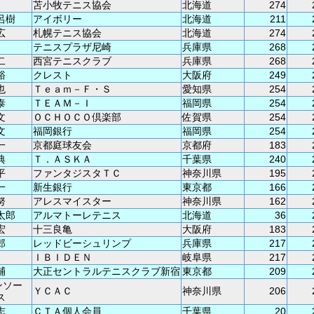
苫小牧テニス協会
北海道
274
呂樹
アイボリー
北海道
211
広
札幌テニス協会
北海道
274
テニスプラザ尼崎
兵庫県
268
二
西宮テニスクラブ
兵庫県
268
裕
クレスト
大阪府
249
也
Ｔｅａｍ－Ｆ・Ｓ
愛知県
254
泰
ＴＥＡＭ－Ｉ
福岡県
254
文
ＯＣＨＯＣＯ倶楽部
佐賀県
254
文
福岡銀行
福岡県
254
一
京都庭球友会
京都府
183
典
Ｔ．ＡＳＫＡ
千葉県
240
平
ファンタジスタＴＣ
神奈川県
195
一
新生銀行
東京都
166
努
アレスマイスター
神奈川県
162
太郎
アルマトーレテニス
北海道
36
宏
十三良亀
大阪府
183
郎
レッドビーシュリンプ
兵庫県
217
ＩＢＩＤＥＮ
岐阜県
217
輔
大正セントラルテニスクラブ新宿
東京都
209
ンソー
ＹＣＡＣ
神奈川県
206
ス
志
ＣＴＡ個人会員
千葉県
20