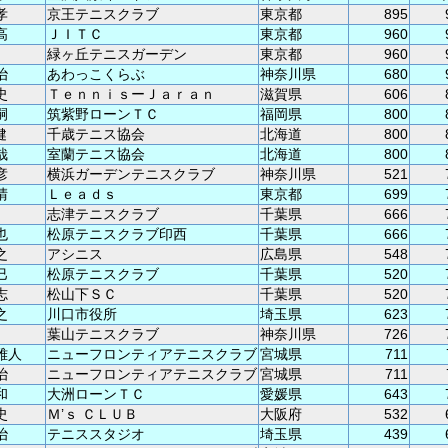
孝
京王テニスクラブ
東京都
895
高
ＪＩＴＣ
東京都
960
緑ヶ丘テニスガーデン
東京都
960
治
あわっこくらぶ
神奈川県
680
史
ＴｅｎｎｉｓーＪａｒａｎ
滋賀県
606
嗣
筑紫野ローンＴＣ
福岡県
800
健
千歳テニス協会
北海道
800
哉
室蘭テニス協会
北海道
800
彦
横浜ガーデンテニスクラブ
神奈川県
521
晴
Ｌｅａｄｓ
東京都
699
志津テニスクラブ
千葉県
666
也
松原テニスクラブ印西
千葉県
666
之
アシニス
広島県
548
巳
松原テニスクラブ
千葉県
520
志
松山下ＳＣ
千葉県
520
之
川口市役所
埼玉県
623
葉山テニスクラブ
神奈川県
726
雅人
ニューフロンティアテニスクラブ
宮城県
711
治
ニューフロンティアテニスクラブ
宮城県
711
和
大洲ローンＴＣ
愛媛県
643
史
Ｍ’ｓ ＣＬＵＢ
大阪府
532
治
テニススタジオ
埼玉県
439