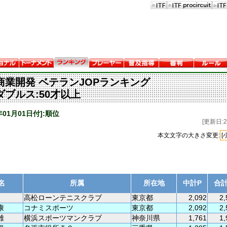
商業開発 ベテランJOPランキング
ダブルス:50才以上
2年01月01日付]:順位
[更新日:20
本文文字の大きさ変更:
[
名
所属
所在地
中計P
合計
高松ローンテニスクラブ
東京都
2,092
2,
康
コナミスポーツ
東京都
2,092
2,
雄
横浜スポーツマンクラブ
神奈川県
1,761
1,