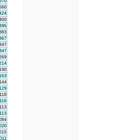
570
560
424
400
395
383
367
347
347
269
214
190
163
144
129
,118
,116
,113
,113
084
020
015
,011