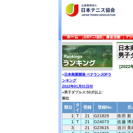
日本
男子
[202
»
日本商業開発 ベテランJOPラ
ンキング
2022年01月01日付
»男子ダブルス:50才以上:
順位
タ
順位
登録
登録No.
氏
イ
1
T
21
G21829
依田 新
1
T
21
G24073
佐藤 博
3
21
G23615
谷川 美