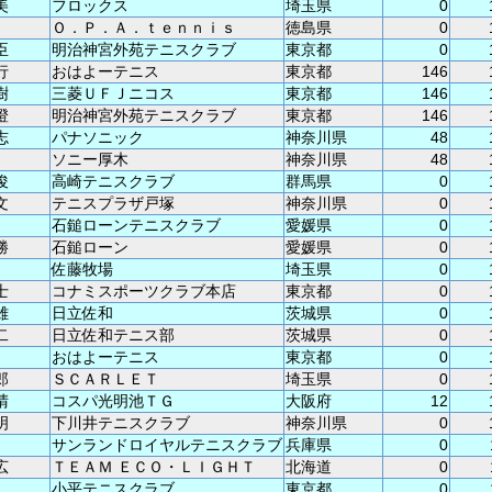
美
フロックス
埼玉県
0
Ｏ．Ｐ．Ａ．ｔｅｎｎｉｓ
徳島県
0
臣
明治神宮外苑テニスクラブ
東京都
0
行
おはよーテニス
東京都
146
樹
三菱ＵＦＪニコス
東京都
146
澄
明治神宮外苑テニスクラブ
東京都
146
志
パナソニック
神奈川県
48
ソニー厚木
神奈川県
48
俊
高崎テニスクラブ
群馬県
0
文
テニスプラザ戸塚
神奈川県
0
石鎚ローンテニスクラブ
愛媛県
0
勝
石鎚ローン
愛媛県
0
佐藤牧場
埼玉県
0
士
コナミスポーツクラブ本店
東京都
0
雄
日立佐和
茨城県
0
二
日立佐和テニス部
茨城県
0
おはよーテニス
東京都
0
郎
ＳＣＡＲＬＥＴ
埼玉県
0
晴
コスパ光明池ＴＧ
大阪府
12
明
下川井テニスクラブ
神奈川県
0
サンランドロイヤルテニスクラブ
兵庫県
0
広
ＴＥＡＭ ＥＣＯ・ＬＩＧＨＴ
北海道
0
小平テニスクラブ
東京都
0