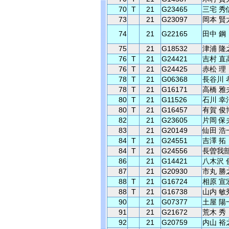
70
T
21
G23465
三宅 秀
73
21
G23097
岡本 賢
74
21
G22165
田中 鋼
75
21
G18532
津浦 隆
76
T
21
G24421
吉村 直
76
T
21
G24425
赤松 理
78
T
21
G06368
長谷川 
78
T
21
G16171
高橋 雅
80
T
21
G11526
石川 幸
80
T
21
G16457
有賀 俊
82
21
G23605
片岡 保
83
21
G20149
仙田 浩
84
T
21
G24551
吉澤 拓
84
T
21
G24556
長曽我部
86
21
G14421
八木沢 
87
21
G20930
市丸 勝
88
T
21
G16724
相原 宣
88
T
21
G16738
山内 敏
90
21
G07377
土屋 陽
91
21
G21672
荒木 秀
92
21
G20759
内山 裕