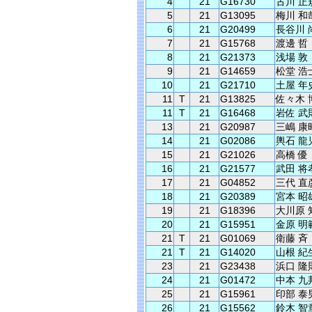
4
21
G16730
古川 正
5
21
G13095
梅川 和
6
21
G20499
長谷川 
7
21
G15768
渡邊 哲
8
21
G21373
浅場 敦
9
21
G14659
松堂 浩
10
21
G21710
土屋 年
11
T
21
G13825
佐々木 
11
T
21
G16468
岩佐 武
13
21
G20987
三嶋 康
14
21
G02086
輿石 龍
15
21
G21026
高橋 優
16
21
G21577
武田 将
17
21
G04852
三代 直
18
21
G20389
宮本 昭
19
21
G18396
大川原 
20
21
G15951
金原 明
21
T
21
G01069
衛藤 斉
21
T
21
G14020
山根 紀
23
21
G23438
浜口 隆
24
21
G01472
中本 九
25
21
G15961
印部 泰
26
21
G15562
鈴木 智