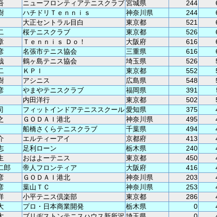
吾
ニューフロンティアテニスクラブ
宮城県
244
樹
ハチドリＴｅｎｎｉｓ
神奈川県
244
大正セントラル目白
東京都
521
二
桜テニスクラブ
東京都
526
章
Ｔｅｎｎｉｓ Ｄｏ！
大阪府
616
彦
名張市テニス協会
三重県
616
哉
鶴ヶ島テニス協会
埼玉県
526
二
ＫＰＩ
東京都
552
樹
アシニス
広島県
548
彦
やまやテニスクラブ
福岡県
391
内田洋行
東京都
502
司
フィットインドアテニススクール
愛知県
375
之
ＧＯＤＡＩ港北
神奈川県
495
船橋さくらテニスクラブ
千葉県
494
介
エルティーアイ
京都府
413
志
足利ローン
栃木県
240
生
おはよーテニス
東京都
450
二郎
帝人フロンティア
大阪府
416
彦
ＧＯＤＡＩ港北
神奈川県
203
彦
葉山ＴＣ
神奈川県
253
祥
小平テニス倶楽部
東京都
286
大
プロ・日本商業開発
栃木県
0
大
ブリヂストンテニスハウス新所沢
埼玉県
0