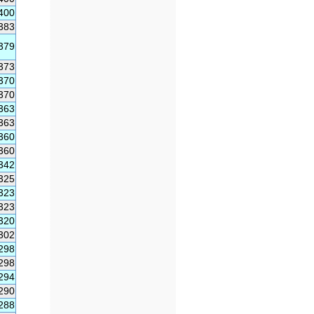
400
383
379
373
370
370
363
363
360
360
342
325
323
323
320
302
298
298
294
290
288