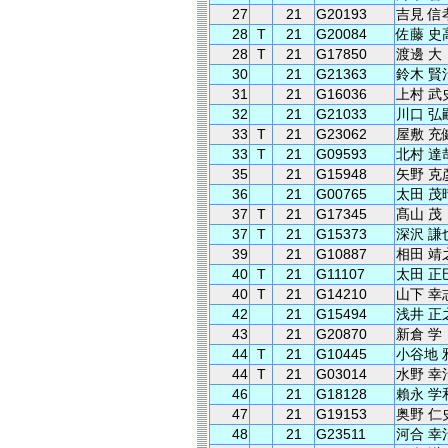
27
21
G20193
吉見 信
28
T
21
G20084
佐藤 史
28
T
21
G17850
渡邊 大
30
21
G21363
鈴木 賢
31
21
G16036
上村 武
32
21
G21033
川口 弘
33
T
21
G23062
屋敷 充
33
T
21
G09593
北村 達
35
21
G15948
矢野 克
36
21
G00765
太田 茂
37
T
21
G17345
髙山 茂
37
T
21
G15373
深沢 謙
39
21
G10887
相田 靖
40
T
21
G11107
太田 正
40
T
21
G14210
山下 幸
42
21
G15494
浅井 正
43
21
G20870
新倉 学
44
T
21
G10445
小谷地 
44
T
21
G03014
水野 幸
46
21
G18128
賴永 学
47
21
G19153
奥野 仁
48
21
G23511
河合 幸