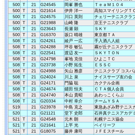
500
T
21
G24545
岡峯 勝也
ＴｅａＭ１０４
500
T
21
G21614
伊井 洋一
高知スマイリングＴ
500
T
21
G24575
川口 英則
チェリーテニスクラ
500
T
21
G21988
山崎 隆
京王テニスクラブ
500
T
21
G23643
長瀬 顕
ＳＫＹ
500
T
21
G16370
坂口 晴雄
東京都ＴＡ
508
T
21
G24261
綾戸 一広
手入酒八人組
508
T
21
G24288
坪谷 敏弘
霧が丘テニスクラブ
508
T
21
G22541
渡辺 友一
ＳＫＹＴＯＮ
508
T
21
G24798
峯地 克佳
ひよこＴＣ
508
T
21
G23738
小野 拓生
ＥＳＳＣ
508
T
21
G24988
矢山 雅彦
テニスクラブ コスパ
508
T
21
G24024
川上 泉
ナイスサーブ友の会
508
T
21
G24171
門脇 聡
カクテル企画
508
T
21
G24674
鑓田 恒夫
ＣＴＡ個人会員
508
T
21
G24740
本山 貴昭
あわっこくらぶ
508
T
21
G20334
中村 幸介
チームＹＳＡ
519
21
G23978
中島 克之
東急あざみ野テニス
520
21
G21121
堂下 史郎
石井真テニスアカデ
521
T
21
G24548
元木 朗
札幌テニス協会
521
T
21
G21641
上平 光
ベイリーフ
521
T
21
G18075
藤井 康司
ＪＦＥスチール