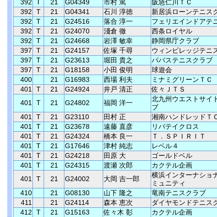
392
T
21
G04349
市村 篤
阪急仁川ＴＣ
392
T
21
G04341
石川 淳徳
新居浜ローンテニス
392
T
21
G24516
落合 淳一
フェリエインドアテ
392
T
21
G24070
淺倉 徹
西条ロイヤル
392
T
21
G24668
岩澤 敏幸
静岡県庁クラブ
397
T
21
G24157
佐塚 千尋
ウィンビレッジテニ
397
T
21
G23613
堀田 貴之
パパステニスクラブ
397
T
21
G18158
小田 俊明
球遊会
400
21
G16983
西場 利夫
ミナミグリーンＴＣ
401
T
21
G24924
井戸 清正
佐々ＪＴＳ
北九州ウエストサイ
401
T
21
G24802
福岡 洋一
ブ
401
T
21
G23110
田村 正
湘南ハンドレッドＴ
401
T
21
G23678
遠藤 直彦
リバテイクロス
401
T
21
G24324
橋本 良一
Ｔ．ＳＰＩＲＩＴ
401
T
21
G17646
津村 純志
レベル４
401
T
21
G24218
田原 大
ゴールドベル
401
T
21
G24315
渡瀬 次郎
カクテル企画
横浜インターナショ
401
T
21
G24002
大岡 吉一郎
ミュニティ
410
21
G08130
山下 隆之
竜南テニスクラブ
411
21
G24114
森本 恵次
ダイヤモンドテニス
412
T
21
G15163
佐々木 彰
カクテル企画