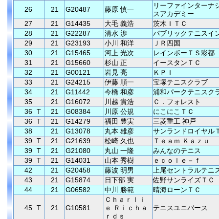
リーファインターナ
26
21
G20487
藤原 慎一
スアカデミー
27
21
G14435
大毛 義浩
茨木ＩＴＣ
28
21
G22287
清水 渉
パブリックテニスイ
29
21
G23193
小川 和洋
ＪＲ四国
30
21
G15465
河上 光次
レインボーＴＳ彩都
31
21
G15660
杉山 正
イースタンＴＣ
32
21
G00121
岩見 亮
ＫＰＩ
33
21
G24215
伊藤 順一
宝塚テニスクラブ
34
21
G11442
今橋 和彦
浦和パークテニスク
35
21
G16072
川越 貴浩
Ｃ．フォレスト
36
T
21
G08384
川原 公規
にこにこＴＣ
36
T
21
G14279
福田 豊実
三菱重工 神戸
38
21
G13078
丸本 雄彦
サンランドロイヤル
39
T
21
G21639
松崎 久也
Ｔｅａｍ Ｋａｚｕ
39
T
21
G21080
丸山 一隆
みんなのテニス
39
T
21
G14031
山本 秀樹
ｅｃｏｌｅ－ｆ
42
21
G20458
藤波 明男
上尾セントラルテニ
43
21
G15874
日下部 実
佐野サンライズＴＣ
44
21
G06582
中川 勝範
晴海ローンＴＣ
Ｃｈａｒｌｉ
45
T
21
G10581
ｅ Ｒｉｃｈａ
テニスユニバース
ｒｄｓ