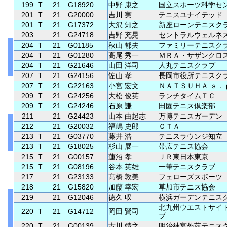
199
T
21
G18920
中野 康之
国立スポーツ科学セ
201
T
21
G20000
吉川 実
テニスユナイテッド
201
T
21
G17372
大沢 知之
新座ローンテニスク
203
21
G24718
吉野 充晃
セントラルウェルネ
204
T
21
G01185
秋山 郁夫
ファミリーテニスク
204
T
21
G01280
高尾 秀一
ＭＲＡ・サザンクロ
204
T
21
G21646
山田 洋司
人丸テニスクラブ
207
T
21
G24156
佐山 孝
長岡市役所テニスク
207
T
21
G22163
小宮 宏文
ＮＡＴＳＵＨＡ ｓ．
209
T
21
G24256
大松 俊英
ランチタイムＴＣ
209
T
21
G24246
石原 謙
田園テニス倶楽部
211
21
G24423
山本 由起志
万博テニスガーデン
212
21
G20032
福嶋 史郎
ＣＴＡ
213
T
21
G03770
藤井 浩
テニスラウンジ知立
213
T
21
G18025
杉山 展一
帯広テニス協会
215
T
21
G00157
蓮沼 孝
ＪＲ東日本東京
215
T
21
G08196
谷本 英雄
一筆テニスクラブ
217
21
G23133
髙橋 敦美
フェローズスポーツ
218
21
G15820
加藤 幸宏
草加市テニス協会
219
21
G12046
徳久 収
横浜ガーデンテニス
北九州ウエストサイ
220
T
21
G14712
岡田 賢司
ブ
220
T
21
G00139
古川 靖之
明治神宮外苑テニス