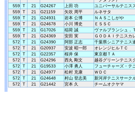
559
T
21
G24267
上田 功
ユニバーサルテニス
559
T
21
G21159
矢吹 周平
ルネサタ
559
T
21
G24931
岩本 公博
ＮＡＳこしがや
559
T
21
G24678
小川 博史
ＥＳＳＣ
559
T
21
G17026
稲荷 誠
ヴァルブランシュ．
559
T
21
G24369
安田 実
ＧＯＤＡＩテニスカ
572
T
21
G24390
阿部 正志
千葉県シニアテニス
572
T
21
G20937
安波 昭一郎
オレンジヒルＴＣ
572
T
21
G22357
桜井 保
東京都ＴＡ
572
T
21
G24296
西丸 剛文
越谷グリーンテニス
572
T
21
G19533
小澤 勇人
フューチャーズ・テ
572
T
21
G24977
松村 充康
ＷＤＣ
572
T
21
G24648
村山 登志美
新河岸テニスサーク
572
T
21
G21442
宮本 久
チームオクヤマ