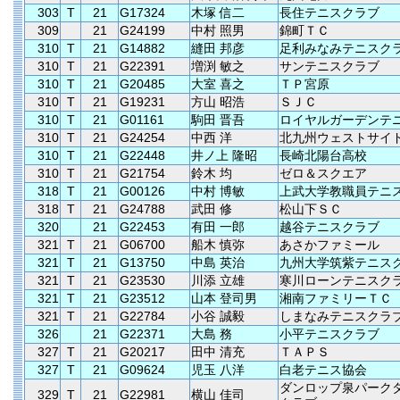
303
T
21
G17324
木塚 信二
長住テニスクラブ
309
21
G24199
中村 照男
錦町ＴＣ
310
T
21
G14882
縫田 邦彦
足利みなみテニスク
310
T
21
G22391
増渕 敏之
サンテニスクラブ
310
T
21
G20485
大室 喜之
ＴＰ宮原
310
T
21
G19231
方山 昭浩
ＳＪＣ
310
T
21
G01161
駒田 晋吾
ロイヤルガーデンテ
310
T
21
G24254
中西 洋
北九州ウェストサイ
310
T
21
G22448
井ノ上 隆昭
長崎北陽台高校
310
T
21
G21754
鈴木 均
ゼロ＆スクエア
318
T
21
G00126
中村 博敏
上武大学教職員テニ
318
T
21
G24788
武田 修
松山下ＳＣ
320
21
G22453
有田 一郎
越谷テニスクラブ
321
T
21
G06700
船木 慎弥
あさかファミール
321
T
21
G13750
中島 英治
九州大学筑紫テニス
321
T
21
G23530
川添 立雄
寒川ローンテニスク
321
T
21
G23512
山本 登司男
湘南ファミリーＴＣ
321
T
21
G22784
小谷 誠毅
しまなみテニスクラ
326
21
G22371
大島 務
小平テニスクラブ
327
T
21
G20217
田中 清充
ＴＡＰＳ
327
T
21
G09624
児玉 八洋
白老テニス協会
ダンロップ泉パーク
329
T
21
G22981
横山 佳司