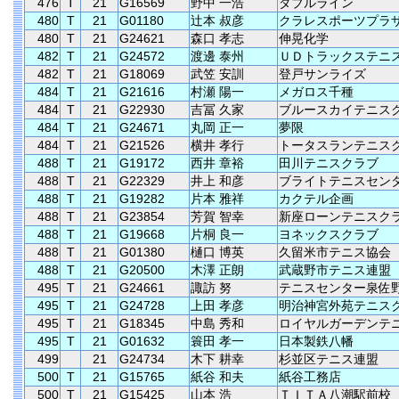
476
T
21
G16569
野中 一浩
ダブルライン
480
T
21
G01180
辻本 叔彦
クラレスポーツプラ
480
T
21
G24621
森口 孝志
伸晃化学
482
T
21
G24572
渡邊 泰州
ＵＤトラックステニ
482
T
21
G18069
武笠 安訓
登戸サンライズ
484
T
21
G21616
村瀬 陽一
メガロス千種
484
T
21
G22930
吉冨 久家
ブルースカイテニス
484
T
21
G24671
丸岡 正一
夢限
484
T
21
G21526
横井 孝行
トータスランテニス
488
T
21
G19172
西井 章裕
田川テニスクラブ
488
T
21
G22329
井上 和彦
ブライトテニスセン
488
T
21
G19282
片本 雅祥
カクテル企画
488
T
21
G23854
芳賀 智幸
新座ローンテニスク
488
T
21
G19668
片桐 良一
ヨネックスクラブ
488
T
21
G01380
樋口 博英
久留米市テニス協会
488
T
21
G20500
木澤 正朗
武蔵野市テニス連盟
495
T
21
G24661
諏訪 努
テニスセンター泉佐
495
T
21
G24728
上田 孝彦
明治神宮外苑テニス
495
T
21
G18345
中島 秀和
ロイヤルガーデンテ
495
T
21
G01632
簑田 孝一
日本製鉄八幡
499
21
G24734
木下 耕幸
杉並区テニス連盟
500
T
21
G15765
紙谷 和夫
紙谷工務店
500
T
21
G15425
山本 浩
ＴＩＴＡ八潮駅前校