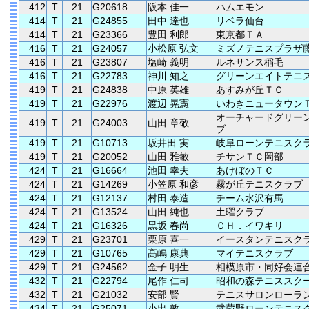
412
T
21
G20618
阪本 佳一
ハムエモン
414
T
21
G24855
田中 達也
リベラ仙台
414
T
21
G23366
豊田 利郎
東京都ＴＡ
416
T
21
G24057
小松原 弘文
ミズノテニスプラザ
416
T
21
G23807
塩崎 義明
ルネサンス稲毛
416
T
21
G22783
神川 知之
グリーンエイトテニ
419
T
21
G24838
中原 英雄
あすみが丘ＴＣ
419
T
21
G22976
渡辺 晃憲
いわきニュータウン
オーチャードグリー
419
T
21
G24003
山田 章敬
ブ
419
T
21
G10713
坂井田 実
岐阜ローンテニスク
419
T
21
G20052
山田 雅敏
チサンＴＣ岡部
424
T
21
G16664
池田 幸夫
あけぼのＴＣ
424
T
21
G14269
小笠原 和彦
霧が丘テニスクラブ
424
T
21
G12137
村田 泰造
チーム水沢有馬
424
T
21
G13524
山田 純也
土曜クラブ
424
T
21
G16326
黒坂 春尚
ＣＨ．イワキリ
429
T
21
G23701
栗原 喜一
イースタンテニスク
429
T
21
G10765
髙嶋 康典
マイテニスクラブ
429
T
21
G24562
金子 明生
相模原市・同好会連
432
T
21
G22794
尾作 仁司
昭和の森テニススク
432
T
21
G21032
安部 賢
テニスサロンローラ
434
T
21
G25071
小出 敦
武蔵野ローンテニス