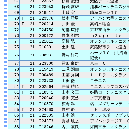
67
21
G23557
杉浦 誠治
港区テニス連盟
68
21
G23953
折茂 富雄
浦和パークテニスク
69
21
G18817
山崎 実
晴海ローンＴＣ
70
T
21
G23976
松本 雅男
アーバン六甲テニス
70
T
21
G20214
井田 薫
高崎水曜会
72
21
G24750
阿部 広行
京都東山テニスクラ
73
21
G00122
野本 剛志
ｍ２ｓｐｏｒｔｓ
74
21
G21011
高橋 弘一
オレンジヒルテニス
75
21
G16391
土田 達
武蔵野市テニス連盟
ハーツＴＣ （北海道
76
21
G08931
野村 洋司
協会）
77
21
G23300
霜田 良雄
京王ＴＣ
78
21
G15419
二見 朗由
オレンジヒルテニス
79
21
G00489
工藤 秀則
Ｈ．Ｐテニスクラブ
80
21
G23733
山田 徹
Ｔテニス
81
T
21
G02564
井藤 勝也
テニスクラブコスパ
81
T
21
G18941
山本 公三
姫路ローンテニスク
83
21
G20646
米田 克己
ノア京都西
84
21
G10370
荻野 温
名古屋グリーンテニ
85
T
21
G24389
野村 徹
ＩＨＩ瑞穂
85
T
21
G22395
山本 浩
クラレスポーツプラ
87
21
G24373
堀越 敏之
アドバンテージＴ．
88
21
G18246
内川 素良
湘南平テニスクラブ