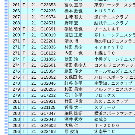
261
T
21
G23653
富永 直彦
東京ローンテニスク
266
21
G24236
橋本 欣也
ＫＵＳＴＣ
267
21
G19674
山﨑 智夫
瀬戸テニスクラブ
268
21
G24531
野澤 宏
結城テニスクラブ
269
T
21
G10691
砺波 哲也
チームＵ＆Ｔ
269
T
21
G06019
渡辺 正宏
寒川ローンテニスク
271
T
21
G22261
清水 博
亀の甲山テニスクラ
271
T
21
G23836
村田 秀樹
ｅｖｅｒｙＴＣ
271
T
21
G18122
内田 一也
札幌ＬＴＣ
274
T
21
G01896
伏田 諭
小樽グリーンテニス
274
T
21
G22601
濱田 眞樹人
コスモ テニスカレッ
276
T
21
G15354
島田 俊之
オールサムズテニス
276
T
21
G15852
久保田 勉
ハロースポーツ テニ
278
21
G02046
紅谷 英明
南愛知テニスクラブ
279
T
21
G20205
杉田 昌幸
アルファテニススク
279
T
21
G17232
石川 英明
フロックス
281
T
21
G19921
竹田 虎彦
若久テニスクラブ
281
T
21
G21125
近藤 太一
スプラージ
283
T
21
G17347
細尾 隆昭
横浜スポーツマンク
283
T
21
G22043
酒井 秀樹
錬成会
283
T
21
G24603
大島 仁
Ｔ－２０００
286
T
21
G22483
原 俊清
湘南平ＴＣ