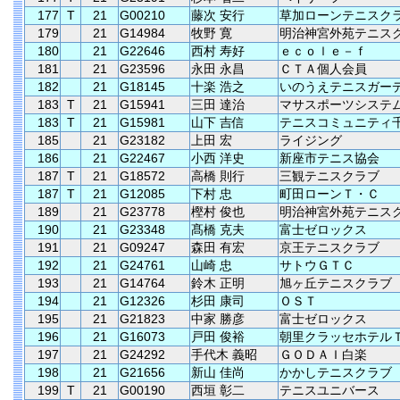
177
T
21
G00210
藤次 安行
草加ローンテニスク
179
21
G14984
牧野 寛
明治神宮外苑テニス
180
21
G22646
西村 寿好
ｅｃｏｌｅ－ｆ
181
21
G23596
永田 永昌
ＣＴＡ個人会員
182
21
G18145
十楽 浩之
いのうえテニスガー
183
T
21
G15941
三田 達治
マサスポーツシステ
183
T
21
G15981
山下 吉信
テニスコミュニティ
185
21
G23182
上田 宏
ライジング
186
21
G22467
小西 洋史
新座市テニス協会
187
T
21
G18572
高橋 則行
三観テニスクラブ
187
T
21
G12085
下村 忠
町田ローンＴ・Ｃ
189
21
G23778
樫村 俊也
明治神宮外苑テニス
190
21
G23348
髙橋 克夫
富士ゼロックス
191
21
G09247
森田 有宏
京王テニスクラブ
192
21
G24761
山崎 忠
サトウＧＴＣ
193
21
G14764
鈴木 正明
旭ヶ丘テニスクラブ
194
21
G12326
杉田 康司
ＯＳＴ
195
21
G21823
中家 勝彦
富士ゼロックス
196
21
G16073
戸田 俊裕
朝里クラッセホテル
197
21
G24292
手代木 義昭
ＧＯＤＡＩ白楽
198
21
G21656
新山 佳尚
かかしテニスクラブ
199
T
21
G00190
西垣 彰二
テニスユニバース