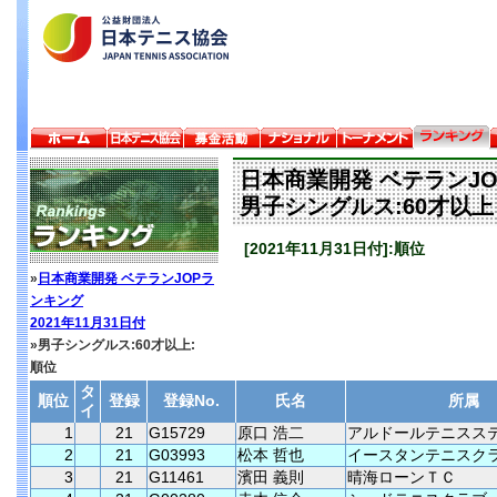
日本商業開発 ベテランJ
男子シングルス:60才以上
[2021年11月31日付]:順位
»
日本商業開発 ベテランJOPラ
ンキング
2021年11月31日付
»男子シングルス:60才以上:
順位
タ
順位
登録
登録No.
氏名
所属
イ
1
21
G15729
原口 浩二
アルドールテニスス
2
21
G03993
松本 哲也
イースタンテニスク
3
21
G11461
濱田 義則
晴海ローンＴＣ