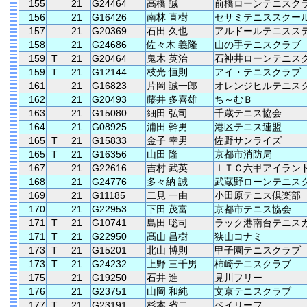
155
21
G24464
高橋 誠
前橋ローンテニスク
156
21
G16426
南林 直樹
セサミテニススクー
157
21
G20369
石田 久也
アルドールテニスス
158
21
G24686
佐々木 義隆
山の手テニスクラブ
159
T
21
G20464
鬼木 英治
石神井ローンテニス
159
T
21
G12144
枝光 恒則
アイ・テニスクラブ
161
21
G16823
片岡 誠一郎
オレンジヒルテニス
162
21
G20493
藤井 多喜雄
ち～むＢ
163
21
G15080
細田 弘司
千歳テニス協会
164
21
G08925
浦田 幹男
港区テニス連盟
165
T
21
G15833
金子 幸男
佐野サンライズ
165
T
21
G16356
山田 隆
京都市消防局
167
21
G22616
吉村 武英
ＩＴＣ六甲アイラン
168
21
G24776
多々納 誠
武蔵野ローンテニス
169
21
G11185
二見 一由
小田原テニス倶楽部
170
21
G22953
下田 茂富
京都市テニス協会
171
T
21
G10741
島田 聡司
ラック港南台テニス
171
T
21
G22950
髙山 昌樹
狭山コナミ
173
T
21
G15201
北山 博則
甲子園テニスクラブ
173
T
21
G24232
上野 三千男
柿崎テニスクラブ
175
21
G19250
石井 進
見川フリー
176
21
G23751
山岡 和純
文京テニスクラブ
177
T
21
G23191
杉本 省二
ベイリーフ