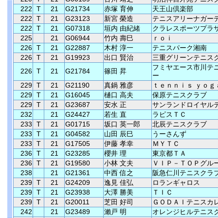
222
T
21
G21734
赤塚 育伸
天王山倶楽部
222
T
21
G23123
新宮 榮造
テニスアリーナガー
222
T
21
G07318
垣内 由紀緒
クラレスポーツプラ
225
21
G06944
竹内 壽巳
ｒｏｉ
226
T
21
G22887
木村 淳一
テニスパーク湘南
226
T
21
G19923
出口 賢治
三重グリーンテニス
フミヤエース市川テ
226
T
21
G21784
篠田 昇
ー
229
T
21
G21190
真鍋 雅彦
ｔｅｎｎｉｓ ｙｏｇ
229
T
21
G16045
樋口 高夫
保原テニスクラブ
229
T
21
G23687
安水 正
サンランドロイヤル
232
21
G24427
若生 直
ラピスＴＣ
233
T
21
G01715
坂口 英一郎
北辰テニスクラブ
233
T
21
G04582
山田 辰巳
うーさんず
233
T
21
G17505
伊藤 孝幸
ＭＹＴＣ
236
T
21
G23285
櫻井 理
東京都ＴＡ
236
T
21
G19580
小林 文夫
ＶＩＰ－ＴＯＰグル
238
21
G21361
中西 信之
阪急仁川テニスクラ
239
T
21
G24209
逸見 佳弘
ロランギャロス
239
T
21
G23938
大澤 勝美
ＴＩＣ
239
T
21
G20011
芝田 好司
ＧＯＤＡＩテニスカ
242
21
G23489
瀨戸 明
オレンジヒルテニス