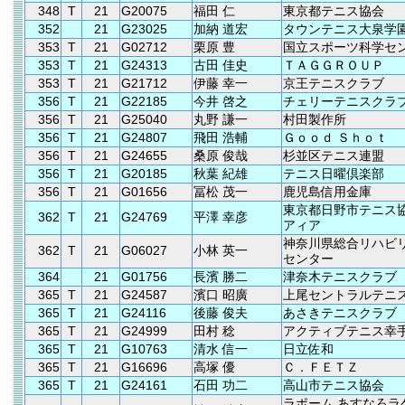
348
T
21
G20075
福田 仁
東京都テニス協会
352
21
G23025
加納 道宏
タウンテニス大泉学
353
T
21
G02712
栗原 豊
国立スポーツ科学セ
353
T
21
G24313
古田 佳史
ＴＡＧＧＲＯＵＰ
353
T
21
G21712
伊藤 幸一
京王テニスクラブ
356
T
21
G22185
今井 啓之
チェリーテニスクラ
356
T
21
G25040
丸野 謙一
村田製作所
356
T
21
G24807
飛田 浩輔
Ｇｏｏｄ Ｓｈｏｔ
356
T
21
G24655
桑原 俊哉
杉並区テニス連盟
356
T
21
G20185
秋葉 紀雄
テニス日曜倶楽部
356
T
21
G01656
冨松 茂一
鹿児島信用金庫
東京都日野市テニス
362
T
21
G24769
平澤 幸彦
アィア
神奈川県総合リハビ
362
T
21
G06027
小林 英一
センター
364
21
G01756
長濱 勝二
津奈木テニスクラブ
365
T
21
G24587
濱口 昭廣
上尾セントラルテニ
365
T
21
G24116
後藤 俊夫
あさきテニスクラブ
365
T
21
G24999
田村 稔
アクティブテニス幸
365
T
21
G10763
清水 信一
日立佐和
365
T
21
G16696
高塚 優
Ｃ．ＦＥＴＺ
365
T
21
G24161
石田 功二
高山市テニス協会
ラポーム あすなろラ