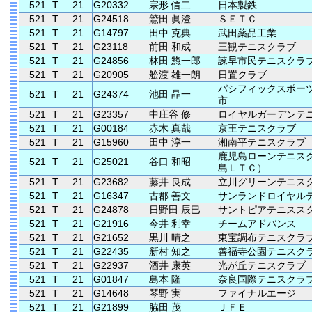
521
T
21
G20332
宗形 信二
日本製鉄
521
T
21
G24518
鷲田 眞澄
ＳＥＴＣ
521
T
21
G14797
田中 克典
武田薬品工業
521
T
21
G23118
前田 和成
三観テニスクラブ
521
T
21
G24856
林田 惣一郎
諫早市民テニスクラ
521
T
21
G20905
舩渡 雄一朗
日置クラブ
パシフィックスポー
521
T
21
G24374
池田 晶一
市
521
T
21
G23357
中庄谷 修
ロイヤルガーデンテ
521
T
21
G00184
赤木 真哉
京王テニスクラブ
521
T
21
G15960
田中 淳一
湘南平テニスクラブ
鹿児島ローンテニス
521
T
21
G25021
谷口 和昭
島ＬＴＣ）
521
T
21
G23682
藤井 良成
立川グリーンテニス
521
T
21
G16347
古郡 善文
サンランドロイヤル
521
T
21
G24878
日野田 辰巳
サントピアテニスス
521
T
21
G21916
今井 利幸
チームアドバンス
521
T
21
G21652
黒川 晴之
東宝調布テニスクラ
521
T
21
G22435
新村 知之
善福寺公園テニスク
521
T
21
G22937
酒井 康英
光が丘テニスクラブ
521
T
21
G01847
島本 隆
奈良国際テニスクラ
521
T
21
G14648
琴野 実
ファイナルエージ
521
T
21
G21899
脇田 茂
ＪＦＥ