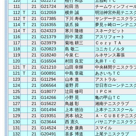
110
21
G22272
植竹 和彦
五霞町ＴＣ
111
21
G21724
松田 浩
チームウィンフィー
112
T
21
G12059
横井 誠
明治神宮外苑テニス
112
T
21
G17385
下川 寿春
サンデーテニスクラ
114
T
21
G16355
坂爪 操
夢見ヶ崎ローンテニ
114
T
21
G24323
寒川 隆雄
スネークピット
116
21
G21379
田中 英彦
アスリフォート
117
21
G23979
菊地 耕三
Ｃｏｚｙ ＴＡ
118
21
G20823
島 敬二
コニカミノルタ
119
21
G18240
今泉 仁
ルネサンス幕張
120
21
G16504
村田 良宏
丸井Ｔ・Ｃ
121
T
21
G21210
山田 幸輝
中央林間テニスクラ
121
T
21
G00891
中島 章蔵
あさいちＴＣ
123
21
G11294
山本 進
アストラル
124
21
G06564
釜野 昇
廿日市ローンテニス
125
21
G18077
辻田 修司
ＩＰＣＨ
126
21
G14266
小野 晃
亀の甲山ＴＣ
127
21
G15622
鳥越 彰
湘南テニスクラブ
128
21
G01494
上本 徳治
上本テニススクール
129
21
G19351
房本 禎之
Ａ・ＣＵＢＥテニス
130
21
G23644
西 憲久
パサニアテニスクラ
131
21
G14524
大倉 康典
スマイル
132
21
G20491
喜多 博道
上尾テニスクラブ