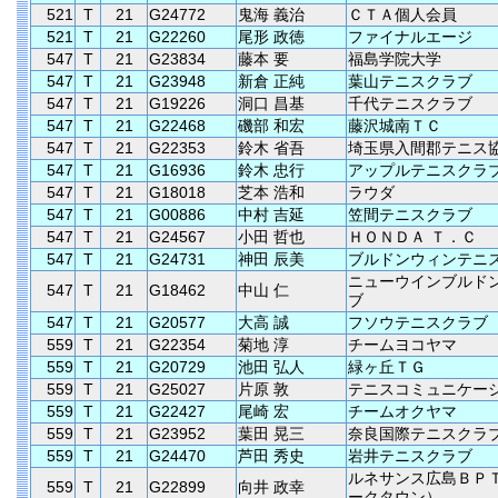
521
T
21
G24772
鬼海 義治
ＣＴＡ個人会員
521
T
21
G22260
尾形 政徳
ファイナルエージ
547
T
21
G23834
藤本 要
福島学院大学
547
T
21
G23948
新倉 正純
葉山テニスクラブ
547
T
21
G19226
洞口 昌基
千代テニスクラブ
547
T
21
G22468
磯部 和宏
藤沢城南ＴＣ
547
T
21
G22353
鈴木 省吾
埼玉県入間郡テニス
547
T
21
G16936
鈴木 忠行
アップルテニスクラ
547
T
21
G18018
芝本 浩和
ラウダ
547
T
21
G00886
中村 吉延
笠間テニスクラブ
547
T
21
G24567
小田 哲也
ＨＯＮＤＡ Ｔ．Ｃ
547
T
21
G24731
神田 辰美
ブルドンウィンテニ
ニューウインブルド
547
T
21
G18462
中山 仁
ブ
547
T
21
G20577
大高 誠
フソウテニスクラブ
559
T
21
G22354
菊地 淳
チームヨコヤマ
559
T
21
G20729
池田 弘人
緑ヶ丘ＴＧ
559
T
21
G25027
片原 敦
テニスコミュニケー
559
T
21
G22427
尾崎 宏
チームオクヤマ
559
T
21
G23952
葉田 晃三
奈良国際テニスクラ
559
T
21
G24470
芦田 秀史
岩井テニスクラブ
ルネサンス広島ＢＰ
559
T
21
G22899
向井 政幸
ークタウン）