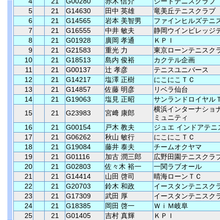
4
21
G00280
赤木 信介
シードテニスクラブ
5
21
G14630
田中 英雄
竜美丘テニスクラブ
6
21
G14565
岩本 美智男
ファインヒルズテニ
7
21
G16555
中井 敏夫
静岡ウインビレッジ
8
21
G01928
廣岡 孝通
ＫＰＩ
9
21
G21583
重光 力
東京ローンテニスク
10
21
G18513
島内 俊裕
カクテル企画
11
21
G00137
辻 孝彦
テニスユニバース
12
21
G14217
塩澤 正樹
にこにこＴＣ
13
21
G14857
佐藤 明彦
リベラ仙台
14
21
G19063
塩見 正昭
サンランドロイヤル
横浜インターナショ
15
21
G23983
宮﨑 康郎
ミュニティ
16
21
G00154
戸木 教夫
ジュエ インドアテニ
17
21
G06262
秋山 敏行
にこにこＴＣ
18
21
G19084
藤井 泰夫
チームオクヤマ
19
21
G01116
加古 潤三郎
広野田園テニスクラ
20
21
G02803
佐々木 裕一
一関ラブオール
21
21
G14414
山田 啓司
晴海ローンＴＣ
22
21
G20703
鈴木 和政
イースタンテニスク
23
21
G17309
武田 厚
イースタンテニスク
24
21
G18385
岡田 啓一
ＷｉＭ岐阜
25
21
G01405
吉村 真輝
ＫＰＩ