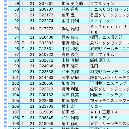
89
T
21
G07261
加藤 勇之助
ダブルライン
89
T
21
G05737
花谷 昌典
テニスサロンローラ
91
21
G22173
角田 豊
香里グリーンテニス
92
21
G22974
木谷 行利
ストイックス
Ｋ－Ｔｅｎｎｉｓ Ｔ
93
21
G17272
浜辺 雅昭
ｎｇ
94
21
G18408
梶谷 俊夫
稲門テニス倶楽部
95
T
21
G02982
細野 睦雄
泉パークタウンテニ
95
T
21
G12361
中村 和史
武蔵野ドームテニス
97
21
G10722
高尾 俊之
富士フィルム
98
21
G02872
土橋 直樹
飯能優球人
99
21
G24068
野田 隆司
住田
100
21
G23538
和田 義輝
羽曳野ローンテニス
101
21
G14483
関本 雄樹
鎌倉宮カントリーテ
102
21
G20666
加藤 満
下川井テニスクラブ
103
21
G22313
眞﨑 利通
佐賀グリーンテニス
104
21
G00132
高津 良英
田園テニスクラブ
105
21
G22568
加藤 繁男
旭ヶ丘テニスクラブ
106
21
G23703
横山 宏
リコー
107
21
G19039
前田 啓一
ＫＰＰ三鷹ＴＡ
108
T
21
G08845
和知 利郎
５５クラブ
108
T
21
G18048
亀山 修司
東京グリーンテニス