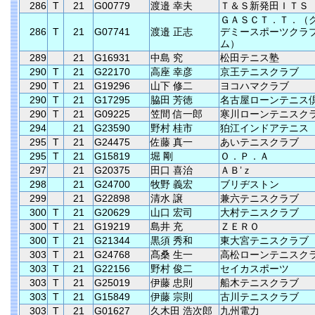
286
T
21
G00779
渡邉 幸夫
Ｔ＆Ｓ新発田ＩＴＳ
ＧＡＳＣＴ．Ｔ．（
286
T
21
G07741
渡邉 正志
デミースポーツクラ
ム）
289
21
G16931
中島 究
松田テニス塾
290
T
21
G22170
高座 幸彦
京王テニスクラブ
290
T
21
G19296
山下 修二
ヨコハマクラブ
290
T
21
G17295
脇田 芳徳
名古屋ローンテニス
290
T
21
G09225
笠間 信一郎
寒川ローンテニスク
294
21
G23590
野村 桂市
狛江インドアテニス
295
T
21
G24475
佐藤 真一
あいテニスクラブ
295
T
21
G15819
堀 剛
Ｏ．Ｐ．Ａ
297
21
G20375
田口 喜治
ＡＢ’ｚ
298
21
G24700
牧野 義宏
ブリヂストン
299
21
G22898
清水 譲
兼六テニスクラブ
300
T
21
G20629
山口 宏司
大村テニスクラブ
300
T
21
G19219
島井 充
ＺＥＲＯ
300
T
21
G21344
黒須 秀和
東大宮テニスクラブ
303
T
21
G24768
髙桑 生一
高松ローンテニスク
303
T
21
G22156
野村 俊二
セイカスポーツ
303
T
21
G25019
伊藤 忠則
船木テニスクラブ
303
T
21
G15849
伊藤 宗則
古川テニスクラブ
303
T
21
G01627
久木田 浩次郎
九州電力