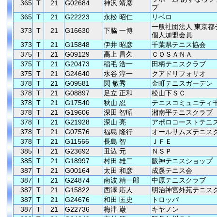
365
T
21
G02684
神沢 靖彦
ブ
365
T
21
G22223
永松 昭仁
リベロ
一般社団法人 東京都
373
T
21
G16630
下脇 一博
個人加盟会員
373
T
21
G15848
伊井 昭彦
千葉県テニス協会
375
T
21
G09129
高上 昌久
ＣＯＳＡＮＡ
375
T
21
G20473
稲毛 浩一
田柄テニスクラブ
375
T
21
G24640
水谷 淳一
クアドリフォリオ
378
T
21
G09581
関 敏秀
金町テニスガーデン
378
T
21
G08897
足立 正和
松山下ＳＣ
378
T
21
G17540
秋山 忍
テニスコミュニティ
378
T
21
G19606
深田 智昭
湘南平テニスクラブ
378
T
21
G21928
深山 亮
アポロコーストテニ
378
T
21
G07576
福島 隆行
オールサムズテニス
378
T
21
G11566
長島 智
ＪＦＥ
385
T
21
G23692
丑込 元
ＮＳＰ
385
T
21
G18997
村田 雄二
阪神テニスショップ
387
T
21
G00164
太田 和彦
成蹊テニス会
387
T
21
G24874
南波 精一郎
中原テニスクラブ
387
T
21
G15822
西澤 応人
明治神宮外苑テニス
387
T
21
G24676
和田 匡史
トロッパ
387
T
21
G22736
梅津 巌
キヤノン