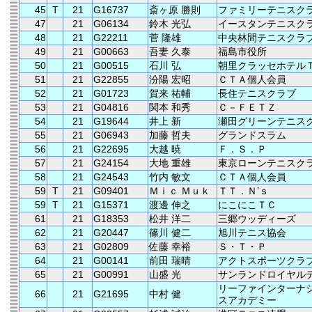
45
T
21
G16737
斎ヶ原 勝則
ファミリーテニスク
47
21
G06134
鈴木 光弘
イースタンテニスク
48
21
G22211
菅 隆雄
中央林間テニスクラ
49
21
G00663
吾妻 久泰
福島市役所
50
21
G00515
石川 弘
朝里クラッセホテル
51
21
G22855
汾陽 宏昭
ＣＴＡ個人会員
52
21
G01723
賀来 祐輔
長住テニスクラブ
53
21
G04816
関本 和秀
Ｃ－ＦＥＴＺ
54
21
G19644
井上 新
瀬田グリーンテニス
55
21
G06943
加藤 哲夫
グランドスラム
56
21
G22695
大越 暁
Ｆ．Ｓ．Ｐ
57
21
G24154
大地 重雄
東京ローンテニスク
58
21
G24543
竹内 敏文
ＣＴＡ個人会員
59
T
21
G09401
Ｍｉｃ Ｍｕｋ
ＴＴ．Ｎ’ｓ
59
T
21
G15371
渡邊 伸之
にこにこＴＣ
61
21
G18353
松井 洋二
三郷ウッディーズ
62
21
G20447
篠川 健二
旭川テニス協会
63
21
G02809
佐藤 幸裕
Ｓ・Ｔ・Ｐ
64
21
G00141
前田 瑞晴
アクトスポーツクラ
65
21
G00991
山盛 光
サンランドロイヤル
リーファインターナ
66
21
G21695
中村 健
スアカデミー