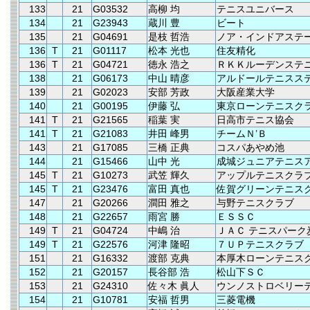
133
21
G03532
高柳 均
テニスユニバース
134
21
G23943
蔵川 豊
ビート
135
21
G04691
是枝 哲浩
ノア・インドアステ
136
T
21
G01117
松本 光也
住友精化
136
T
21
G04721
徳永 浩之
ＲＫＫルーデンステ
138
21
G06173
中山 晴彦
アルドールテニスス
139
21
G02023
安部 芳政
大阪産業大学
140
21
G00195
伊藤 弘
東京ローンテニスク
141
T
21
G21565
稲葉 実
日高市テニス協会
141
T
21
G21083
井田 峰男
チームＮ’Ｂ
143
21
G17085
三橋 正典
コスパあやめ池
144
21
G15466
山中 光
成城ジュニアテニス
145
T
21
G10273
武笠 輝久
アップルテニスクラ
145
T
21
G23476
富田 真也
佐賀グリーンテニス
147
21
G20266
澗田 雅之
与野テニスクラブ
148
21
G22657
雨宮 勝
ＥＳＳＣ
149
T
21
G04724
中嶋 治
ＪＡＣ テニスパーク
149
T
21
G22576
河津 隆昭
７ＵＰテニスクラブ
151
21
G16332
渡部 克典
本厚木ローンテニス
152
21
G20157
長谷部 浩
松山下ＳＣ
153
21
G24310
佐々木 眞人
ウンノストロベリー
154
21
G10781
安福 哲男
三菱電機