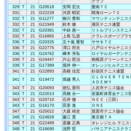
クラブ
329
T
21
G20518
安岡 宏次
愛南ＴＣ
331
21
G22228
河原 昭宏
晴海ローンＴＣ
332
T
21
G11277
柳川 豊和
マウンティンテニス
332
T
21
G21949
鈴木 徹
港区テニス連盟
332
T
21
G20381
中鉢 惠一
リトルプリンステニ
332
T
21
G16865
上島 弘資
クラレスポーツプラ
336
T
21
G20325
五十嵐 重智
ササキＴＣ
336
T
21
G22775
澤口 邦夫
八戸ロイヤルテニス
336
T
21
G24762
﨑本 芳弘
ロイヤルガーデンテ
339
T
21
G24447
片山 哲治
相模原グリーンテニ
339
T
21
G17389
堀井 伸一
オレンジヒルテニス
341
T
21
G22893
高根 佳宏
杉並区テニス連盟
ＣＬＯＶＥＲ ＴＥＮ
341
T
21
G19472
堀越 秀人
ＡＤＥＭＹ
343
T
21
G20093
徳弘 憲司
人吉市テニス協会
343
T
21
G22013
髙橋 永一
若葉町体育会テニス
343
T
21
G20710
石井 徹
ＮＥＣ（三田）
343
T
21
G16170
田形 進
ＯＮＥ
347
21
G25022
大庭 靖史
箕面市テニス協会
348
T
21
G24828
藤江 寛
東京都ＴＡ
348
T
21
G22489
斎藤 正典
オレンジヒル テニス
348
T
21
G16690
浅野 哲
パサニアテニスクラ