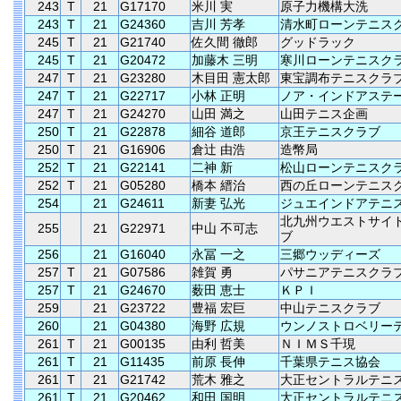
243
T
21
G17170
米川 実
原子力機構大洗
243
T
21
G24360
吉川 芳孝
清水町ローンテニス
245
T
21
G21740
佐久間 徹郎
グッドラック
245
T
21
G20472
加藤木 三明
寒川ローンテニスク
247
T
21
G23280
木目田 憲太郎
東宝調布テニスクラ
247
T
21
G22717
小林 正明
ノア・インドアステ
247
T
21
G24270
山田 満之
山田テニス企画
250
T
21
G22878
細谷 道郎
京王テニスクラブ
250
T
21
G16906
倉辻 由浩
造幣局
252
T
21
G22141
二神 新
松山ローンテニスク
252
T
21
G05280
橋本 縉治
西の丘ローンテニス
254
21
G24611
新妻 弘光
ジュエインドアテニ
北九州ウエストサイ
255
21
G22971
中山 不可志
ブ
256
21
G16040
永冨 一之
三郷ウッディーズ
257
T
21
G07586
雑賀 勇
パサニアテニスクラ
257
T
21
G24670
薮田 恵士
ＫＰＩ
259
21
G23722
豊福 宏巨
中山テニスクラブ
260
21
G04380
海野 広規
ウンノストロベリー
261
T
21
G00135
由利 哲美
ＮＩＭＳ千現
261
T
21
G11435
前原 長伸
千葉県テニス協会
261
T
21
G21742
荒木 雅之
大正セントラルテニ
261
T
21
G20462
和田 国明
大正セントラルテニ