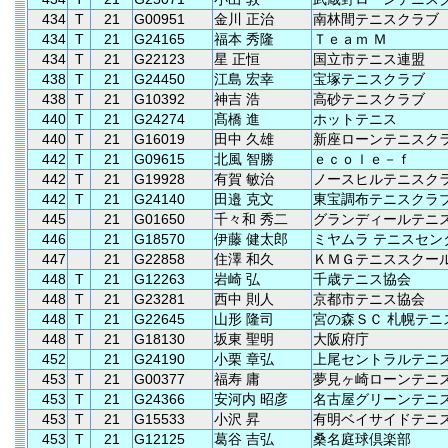
434
T
21
G00951
金川 正治
南林間テニスクラブ
434
T
21
G24165
福本 秀隆
Ｔｅａｍ Ｍ
434
T
21
G22123
星 正恒
国立市テニス連盟
438
T
21
G24450
江島 宏幸
宝塚テニスクラブ
438
T
21
G10392
神吉 浩
高砂テニスクラブ
440
T
21
G24274
髙橋 進
ホットテニス
440
T
21
G16019
田中 久雄
新座ローンテニスク
442
T
21
G09615
北風 智勝
ｅｃｏｌｅ－ｆ
442
T
21
G19928
有賀 敏治
ノースヒルテニスク
442
T
21
G24140
田邉 克文
東宝調布テニスクラ
445
21
G01650
千々和 秀二
グランディールテニ
446
21
G18570
伊藤 健太郎
ミヤムラ テニスセン
447
21
G22858
住澤 和久
ＫＭＧテニススクー
448
T
21
G12263
岩崎 弘
千歳テニス協会
448
T
21
G23281
西中 則人
京都市テニス協会
448
T
21
G22645
山形 隆司
宮の森ＳＣ 札幌テニ
448
T
21
G18130
坂東 聖明
大阪府庁
452
21
G24190
小栗 章弘
上尾セントラルテニ
453
T
21
G00377
福寿 庸
夢見ヶ崎ローンテニ
453
T
21
G24366
安河内 昭彦
名古屋グリーンテニ
453
T
21
G15533
小沢 昇
有明ベイサイドテニ
453
T
21
G12125
葛谷 吉弘
桑名庭球倶楽部