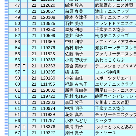
47
21
L12620
飯塚 玲奈
武蔵野市テニス連盟
48
21
L20067
前原 春美
油山テニスクラブ
49
21
L20108
藤本 衣津子
京王テニスクラブ
50
21
L18525
石井 美穂
グランドＦテニスク
51
21
L19350
屋敷 利恵
千歳テニス協会
52
21
L10599
笠井 和子
松原テニスクラブ
53
21
L11369
中野 利香
ノア・インドアステ
54
21
L19279
西村 朋子
知多ローンテニスク
55
21
L11825
佐藤 陽子
ファミリーテニスク
56
21
L19283
小島 智枝子
あわっこくらぶ
57
T
21
L12363
落合 美弥子
テニスショップＮＡ
57
T
21
L19295
橋 由美
コスパ神崎川
59
21
L20169
小谷 由佳
スポーツクリエイト
60
21
L11455
福島 みち子
エリステニスクラブ
61
T
21
L20032
新実 真由美
西尾ローンテニスク
61
T
21
L19722
駒村 あゆみ
静岡ウインビレッジ
61
T
21
L12283
森田 牧子
立川市テニス連盟
61
T
21
L10974
中垣 明子
千歳テニス協会
61
T
21
L11929
花畑 真希
チェリーテニスクラ
66
21
L11797
小林 みどり
ダックス
67
T
21
L18376
勝浦 由子
らけっとらんどあみ
67
T
21
L19227
原田 貴子
ラ・ソーユ