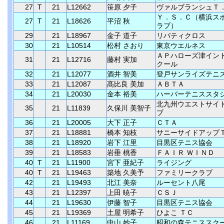
27
T
21
L12662
笹原 夕子
ヴァルブランシュＴ
Ｙ．Ｓ．Ｃ（横浜ス
27
T
21
L18626
平沼 秋
ラブ）
29
21
L18967
金子 道子
リバティクロス
30
21
L10514
松村 さおり
東京ウエルネス
ＡＰハローズ津イン
31
21
L12716
藤村 実加
クール
32
21
L12077
酒井 智美
登戸サンライズテニ
33
21
L12087
髙比良 美加
ＡＢＴＡ
34
21
L20030
金本 裕美
ハーバーテニススタ
北九州ウエストサイ
35
21
L11839
久保川 美智子
ブ
36
21
L20005
大下 正子
ＣＴＡ
37
21
L18881
橋本 知枝
サニーサイドアップ
38
21
L18920
岩下 江里
目黒区テニス協会
39
21
L18583
岩垂 桃香
ＦＡＩＲ ＷＩＮＤ
40
T
21
L11900
宮下 亜紀子
ライジング
40
T
21
L19463
築地 久美予
ファミリークラブ
42
21
L19493
北江 美奈
ルーセント八尾
43
21
L12397
上田 暁子
ＣＳＪ
44
21
L19630
伊藤 智子
目黒区テニス協会
45
21
L19369
土屋 明希子
ひよこ ＴＣ
46
21
L11169
中山 妙子
昭和の森テニススク