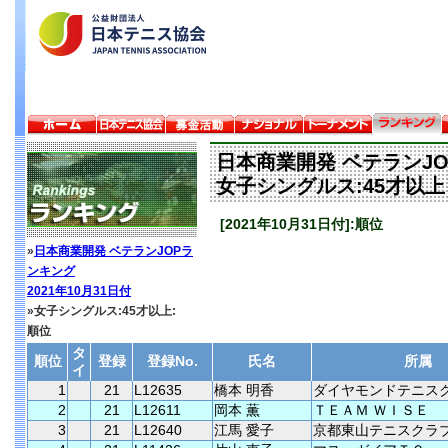
日本商業開発 ベテランJ
女子シングルス:45才以上
[2021年10月31日付]:順位
»
日本商業開発 ベテランJOPラ
ンキング
2021年10月31日付
»女子シングルス:45才以上:
順位
タ
順位
登録
登録No.
氏名
所属
イ
1
21
L12635
橋本 明香
ダイヤモンドテニス
2
21
L12611
岡本 薫
ＴＥＡＭ ＷＩＳＥ
3
21
L12640
江馬 愛子
京都東山テニスクラ