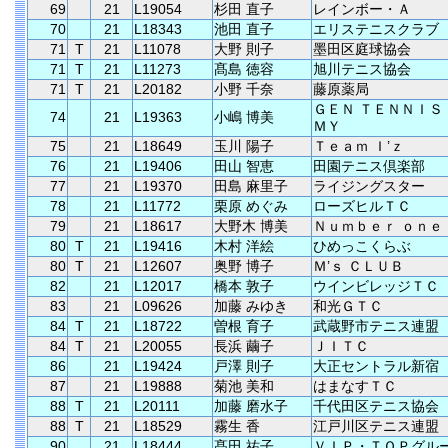
69
21
L19054
杉田 直子
レインボー・Ａ
70
21
L18343
池田 直子
エリステニスクラブ
71
T
21
L11078
大野 則子
墨田区庭球協会
71
T
21
L11273
髙島 徳容
旭川テニス協会
71
T
21
L20182
小野 千奈
藤原薬局
ＧＥＮ ＴＥＮＮＩＳ
74
21
L19363
小嶋 博美
ＭＹ
75
21
L18649
玉川 陽子
Ｔｅａｍ Ｉ’ｚ
76
21
L19406
田山 智恵
田園テニス倶楽部
77
21
L19370
田島 麻里子
ライジングスター
78
21
L11772
栗原 めぐみ
ローズヒルＴＣ
79
21
L18617
大野木 博美
Ｎｕｍｂｅｒ ｏｎｅ
80
T
21
L19416
木村 洋絵
ひめっこくらぶ
80
T
21
L12607
奥野 博子
Ｍ’ｓ ＣＬＵＢ
82
21
L12017
橋本 敦子
ウインビレッジＴＣ
83
21
L09626
加藤 みゆき
和光ＧＴＣ
84
T
21
L18722
曽根 育子
武蔵野市テニス連盟
84
T
21
L20055
長浜 繭子
ＪＩＴＣ
86
21
L19424
戸澤 則子
大正セントラル新宿
87
21
L19888
菊池 美和
はまなすＴＣ
88
T
21
L20111
加藤 磨水子
千代田区テニス協会
88
T
21
L18529
霧生 香
江戸川区テニス連盟
90
21
L18444
髙田 祐子
ＶＩＰ・ＴＯＰグル