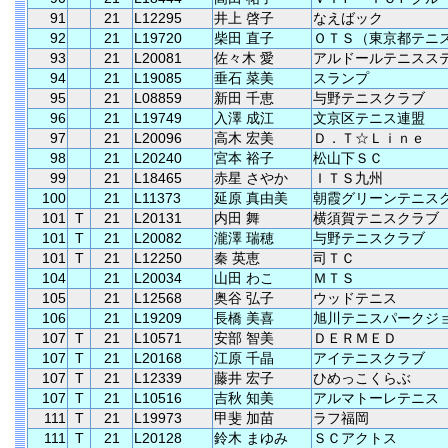
91
21
L12295
井上 啓子
なえばック
92
21
L19720
柴田 直子
ＯＴＳ（東京都テニ
93
21
L20081
佐々木 愛
アルドールテニスス
94
21
L19085
垂石 菜美
スランプ
95
21
L08859
新田 千恵
与野テニスクラブ
96
21
L19749
入澤 成江
文京区テニス連盟
97
21
L20096
高木 宏美
Ｄ．Ｔ☆Ｌｉｎｅ
98
21
L20240
宮本 裕子
松山下ＳＣ
99
21
L18465
赤星 さやか
ＩＴＳ九州
100
21
L11373
延原 真由美
朝霞グリーンテニス
101
T
21
L20131
内田 舞
横須賀テニスクラブ
101
T
21
L20082
瀧澤 瑞穂
与野テニスクラブ
101
T
21
L12250
秦 英恵
司ＴＣ
104
21
L20034
山田 わこ
ＭＴＳ
105
21
L12568
奥谷 弘子
ウッドテニス
106
21
L19209
長橋 美喜
旭川テニスパークジ
107
T
21
L10571
安部 智美
ＤＥＲＭＥＤ
107
T
21
L20168
江原 千晶
アイテニスクラブ
107
T
21
L12339
藤井 宏子
ひめっこくらぶ
107
T
21
L10516
吉秋 知美
アルマトーレテニス
111
T
21
L19973
甲斐 加苗
ラフ福岡
111
T
21
L20128
鈴木 まゆみ
ＳＣアクトス