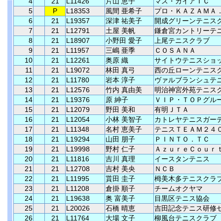
4
21
L11426
片山 恵子
マス・ガイアＴＣ
5
P
L18353
風間 亜希子
プロ・ＫＡＺＡＭＡ
6
21
L19357
深津 祐美子
開成グリーンテニス
7
21
L12791
土屋 美帆
鎌倉宮カントリーテ
8
21
L18907
小野田 愛子
上尾テニスクラブ
9
21
L11957
三嶋 亜季
ＣＯＳＡＮＡ
10
21
L12261
奥原 織
サイトウテニスショ
11
21
L19072
林田 真弓
西の丘ローンテニス
12
21
L11780
岩本 淳子
ヴァルブランシュテ
13
21
L12576
竹内 真由美
明治神宮外苑テニス
14
21
L19376
原 紳子
ＶＩＰ・ＴＯＰグル
15
21
L12079
野田 美和
有明ＪＴＡ
16
21
L12054
小林 美智子
カトレヤテニスガー
17
21
L11348
名村 恵美子
テニスＴＥＡＭ２４
18
21
L19294
山田 朋子
ＰＩＮＴＯ．ＴＣ
19
21
L19998
野村 仁子
ＡｚｕｒｅＣｏｕｒ
20
21
L11816
吉川 真理
イースタンテニス
21
21
L12708
吉村 美央
ＮＣＢ
22
21
L11995
貰田 圭子
栂美木多テニスクラ
23
21
L11208
倉掛 順子
チームオクヤマ
24
21
L19638
奥 富美子
目黒区テニス協会
25
21
L20026
石橋 晴恵
吉田記念テニス研修
26
21
L11764
大場 文子
柳風台テニスクラブ