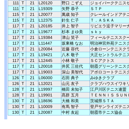
111
T
21
L20120
野口 こずえ
ジョイパークテニス
111
T
21
L19309
矢野 恭子
ＳＴＰ
115
T
21
L20077
萬歳 知子
クレールインドアテ
115
T
21
L12375
針生 仁子
Ｔ．ＡＳＫＡ
117
T
21
L20185
井上 智子
リビエラ逗子マリー
117
T
21
L19677
杉本 まゆ美
ｓｋｙ
117
T
21
L19384
津山 笑子
フィールテニススク
117
T
21
L11447
坂東橋 なお
明治神宮外苑テニス
117
T
21
L20084
近藤 容代
小倉ローンテニスク
117
T
21
L19421
八木 敬子
大正セントラルテニ
117
T
21
L12445
小林 敬子
ＳＣアクトス
117
T
21
L20018
井尻 三佐代
朝霞グリーンテニス
117
T
21
L19003
深山 美智代
アポロコートテニス
126
T
21
L06000
石田 典子
みゆきクラブ
126
T
21
L12021
山元 友子
クラブハウスイワキ
128
T
21
L19997
橋田 未知子
江戸川区テニス連盟
128
T
21
L19901
髙群 五月
ＴＥＮＮＩＳ ＳＵＮ
130
T
21
L18696
大橋 和美
茨城県ＳＴＡ
130
T
21
L10009
有馬 智子
登戸サンライズテニ
130
T
21
L20087
中村 友起
朝霞市テニス協会