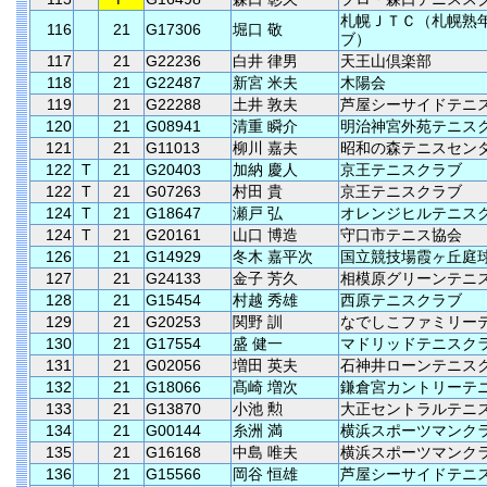
札幌ＪＴＣ（札幌熟
116
21
G17306
堀口 敬
ブ）
117
21
G22236
白井 律男
天王山倶楽部
118
21
G22487
新宮 米夫
木陽会
119
21
G22288
土井 敦夫
芦屋シーサイドテニ
120
21
G08941
清重 瞬介
明治神宮外苑テニス
121
21
G11013
柳川 嘉夫
昭和の森テニスセン
122
T
21
G20403
加納 慶人
京王テニスクラブ
122
T
21
G07263
村田 貴
京王テニスクラブ
124
T
21
G18647
瀬戸 弘
オレンジヒルテニス
124
T
21
G20161
山口 博造
守口市テニス協会
126
21
G14929
冬木 嘉平次
国立競技場霞ヶ丘庭
127
21
G24133
金子 芳久
相模原グリーンテニ
128
21
G15454
村越 秀雄
西原テニスクラブ
129
21
G20253
関野 訓
なでしこファミリー
130
21
G17554
盛 健一
マドリッドテニスク
131
21
G02056
増田 英夫
石神井ローンテニス
132
21
G18066
髙崎 増次
鎌倉宮カントリーテ
133
21
G13870
小池 勲
大正セントラルテニ
134
21
G00144
糸洲 満
横浜スポーツマンク
135
21
G16168
中島 唯夫
横浜スポーツマンク
136
21
G15566
岡谷 恒雄
芦屋シーサイドテニ