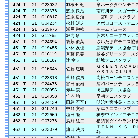
424
T
21
G23032
羽根田 勤
泉パークタウンテニ
424
T
21
G23376
芝原 良治
南市川テニスガーデ
424
T
21
G10817
笠原 哲治
一宮町テニスクラブ
424
T
21
G04234
松村 矩之
アポロコーストテニ
424
T
21
G23676
瀬戸 栄松
チームデュース
424
T
21
G11965
堀内 研二
茨木サニータウンテ
451
T
21
G24694
後藤 俊英
さいたま市テニス協
451
T
21
G19455
小林 友也
新潟県テニス協会 ア
451
T
21
G16119
斉藤 良春
越谷グリーンテニス
451
T
21
G18187
辻 幸夫
結城テニスクラブ
ＧＲＥＥＮ ＡＣＡＤ
451
T
21
G16645
佐藤 敏明
ＯＲＴＳ ＣＬＵＢ
451
T
21
G23816
菅野 信男
高松ローンテニスク
451
T
21
G24473
富田 俊雄
浦和パークテニスク
451
T
21
G20956
赤井 謙一
埼玉県テニス協会
451
T
21
G14358
竹内 均
早朝テニスクラブ
451
T
21
G24139
田島 不可止
明治神宮外苑テニス
451
T
21
G18746
中野 文雄
沼津テニスクラブ
462
T
21
G22960
種田 隆
神奈中インドアテニ
462
T
21
G07276
浜野 紘二
横須賀ダイヤランド
ＴＥＮＮＩＳ ＳＵＰ
462
T
21
G23379
濵田 法男
熟