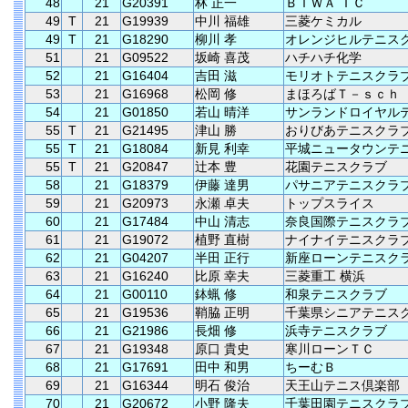
48
21
G20391
林 正一
ＢＩＷＡ ＴＣ
49
T
21
G19939
中川 福雄
三菱ケミカル
49
T
21
G18290
柳川 孝
オレンジヒルテニス
51
21
G09522
坂崎 喜茂
ハチハチ化学
52
21
G16404
吉田 滋
モリオトテニスクラ
53
21
G16968
松岡 修
まほろばＴ－ｓｃｈ
54
21
G01850
若山 晴洋
サンランドロイヤル
55
T
21
G21495
津山 勝
おりびあテニスクラ
55
T
21
G18084
新見 利幸
平城ニュータウンテ
55
T
21
G20847
辻本 豊
花園テニスクラブ
58
21
G18379
伊藤 達男
パサニアテニスクラ
59
21
G20973
永瀬 卓夫
トップスライス
60
21
G17484
中山 清志
奈良国際テニスクラ
61
21
G19072
植野 直樹
ナイナイテニスクラ
62
21
G04207
半田 正行
新座ローンテニスク
63
21
G16240
比原 幸夫
三菱重工 横浜
64
21
G00110
鉢蝋 修
和泉テニスクラブ
65
21
G19536
鞘脇 正明
千葉県シニアテニス
66
21
G21986
長畑 修
浜寺テニスクラブ
67
21
G19348
原口 貴史
寒川ローンＴＣ
68
21
G17691
田中 和男
ちーむＢ
69
21
G16344
明石 俊治
天王山テニス倶楽部
70
21
G20672
小野 隆夫
千葉田園テニスクラ