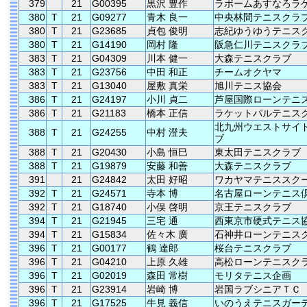
379
21
G00395
黒沢 豊作
ラポームあすなろラ
380
T
21
G09277
青木 良一
中央林間テニスクラ
380
T
21
G23685
貞包 俊明
志紀ゆうゆうテニス
380
T
21
G14190
岡村 隆
阪急仁川テニスクラ
383
T
21
G04309
川本 健一
大森テニスクラブ
383
T
21
G23756
中田 和正
チームオクヤマ
383
T
21
G13040
屋敷 真栄
旭川テニス協会
386
T
21
G24197
小川 貞二
芦屋国際ローンテニ
386
T
21
G21183
橋本 正信
ラケットパルテニス
北九州ウエストサイ
388
T
21
G24255
中村 澄夫
ブ
388
T
21
G20430
小島 恒巳
東太田テニスクラブ
388
T
21
G19879
安藤 和善
大森テニスクラブ
391
21
G24842
太田 好昭
ワカヤマテニススク
392
T
21
G24571
寺本 博
名古屋ローンテニス
392
T
21
G18740
小俣 啓明
京王テニスクラブ
394
T
21
G21945
三宅 通
西東京市硬式テニス
394
T
21
G15834
佐々木 廣
石神井ローンテニス
396
T
21
G00177
鶴 達郎
桜台テニスクラブ
396
T
21
G04210
上原 久雄
高松ローンテニスク
396
T
21
G02019
森田 常樹
モリタテニス企画
396
T
21
G23914
岩崎 博
岩国ラブシニアＴＣ
396
T
21
G17525
牛見 義信
いのうえテニスガー