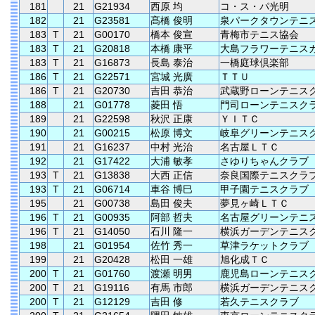
181
21
G21934
西原 均
コ・ス・パ光明
182
21
G23581
髙橋 俊明
泉パークタウンテニ
183
T
21
G00170
橋本 俊宣
青梅市テニス協会
183
T
21
G20818
本橋 康平
大島フラワーテニス
183
T
21
G16873
長島 泰治
一橋庭球倶楽部
186
T
21
G22571
宮城 光廣
ＴＴＵ
186
T
21
G20730
吉田 恭治
武蔵野ローンテニス
188
21
G01778
菱田 悟
門司ローンテニスク
189
21
G22598
秋沢 正康
ＹＩＴＣ
190
21
G00215
松原 博文
岐阜グリーンテニス
191
21
G16237
中村 光治
名古屋ＬＴＣ
192
21
G17422
大浦 敏孝
さゆりちゃんクラブ
193
T
21
G13838
大西 正信
奈良国際テニスクラ
193
T
21
G06714
車谷 博巳
甲子園テニスクラブ
195
21
G00738
島田 俊夫
夢見ヶ崎ＬＴＣ
196
T
21
G00935
阿部 哲夫
名古屋グリーンテニ
196
T
21
G14050
石川 隆一
横浜ガーデンテニス
198
21
G01954
佐竹 秀一
草津ラケットクラブ
199
21
G20428
松田 一雄
旭化成ＴＣ
200
T
21
G01760
渡瀬 明男
鹿児島ローンテニス
200
T
21
G19116
有馬 市郎
横浜ガーデンテニス
200
T
21
G12129
吉田 修
若久テニスクラブ