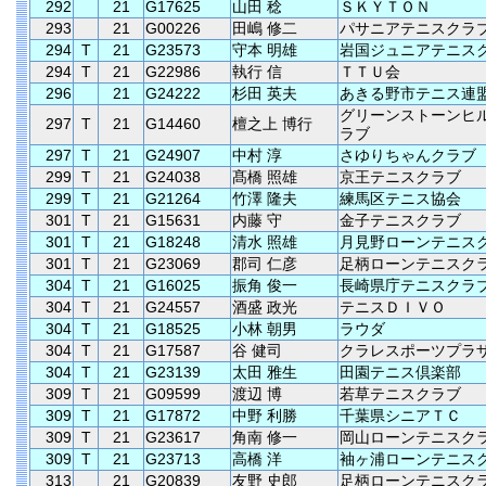
292
21
G17625
山田 稔
ＳＫＹＴＯＮ
293
21
G00226
田嶋 修二
パサニアテニスクラ
294
T
21
G23573
守本 明雄
岩国ジュニアテニス
294
T
21
G22986
執行 信
ＴＴＵ会
296
21
G24222
杉田 英夫
あきる野市テニス連
グリーンストーンヒ
297
T
21
G14460
檀之上 博行
ラブ
297
T
21
G24907
中村 淳
さゆりちゃんクラブ
299
T
21
G24038
髙橋 照雄
京王テニスクラブ
299
T
21
G21264
竹澤 隆夫
練馬区テニス協会
301
T
21
G15631
内藤 守
金子テニスクラブ
301
T
21
G18248
清水 照雄
月見野ローンテニス
301
T
21
G23069
郡司 仁彦
足柄ローンテニスク
304
T
21
G16025
振角 俊一
長崎県庁テニスクラ
304
T
21
G24557
酒盛 政光
テニスＤＩＶＯ
304
T
21
G18525
小林 朝男
ラウダ
304
T
21
G17587
谷 健司
クラレスポーツプラ
304
T
21
G23139
太田 雅生
田園テニス倶楽部
309
T
21
G09599
渡辺 博
若草テニスクラブ
309
T
21
G17872
中野 利勝
千葉県シニアＴＣ
309
T
21
G23617
角南 修一
岡山ローンテニスク
309
T
21
G23713
高橋 洋
袖ヶ浦ローンテニス
313
21
G20839
友野 史郎
足柄ローンテニスク