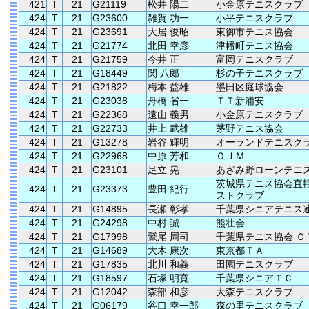
421
T
21
G21119
松井 陽二
小金原テニスクラブ
424
T
21
G23600
雑賀 功一
小平テニスクラブ
424
T
21
G23691
大居 俊昭
東御市テニス協会
424
T
21
G21774
北田 幸彦
津幡町テニス協会
424
T
21
G21759
今井 正
富岡テニスクラブ
424
T
21
G18449
関 八郎
杉の子テニスクラブ
424
T
21
G21822
梅本 益雄
墨田区庭球協会
424
T
21
G23038
舟橋 省一
ＴＴ新浦安
424
T
21
G22368
遠山 義男
小金原テニスクラブ
424
T
21
G22733
井上 武雄
茅野テニス協会
424
T
21
G13278
岩谷 輝明
オーランドテニスク
424
T
21
G22968
中原 芳和
ＯＪＭ
424
T
21
G23101
足立 晃
あざみ野ローンテニ
茨城県テニス協会直轄
424
T
21
G23373
豊田 紀行
ストクラブ
424
T
21
G14895
長瀬 彰孝
千葉県シニアテニス
424
T
21
G24298
中村 誠
熊壮会
424
T
21
G17998
鷲尾 周司
千葉県テニス協会 Ｃ
424
T
21
G14689
大木 康次
東京都ＴＡ
424
T
21
G17835
北川 和義
田園テニスクラブ
424
T
21
G18597
石塚 明寛
千葉県シニアＴＣ
424
T
21
G12042
森部 和彦
大森テニスクラブ
424
T
21
G06179
谷口 幸一郎
森の里テニスクラブ