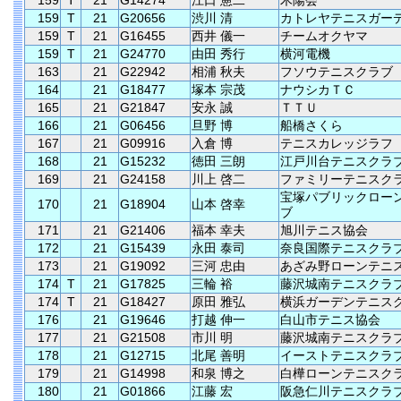
159
T
21
G14274
江口 憲二
木陽会
159
T
21
G20656
渋川 清
カトレヤテニスガー
159
T
21
G16455
西井 儀一
チームオクヤマ
159
T
21
G24770
由田 秀行
横河電機
163
21
G22942
相浦 秋夫
フソウテニスクラブ
164
21
G18477
塚本 宗茂
ナウシカＴＣ
165
21
G21847
安永 誠
ＴＴＵ
166
21
G06456
旦野 博
船橋さくら
167
21
G09916
入倉 博
テニスカレッジラフ
168
21
G15232
徳田 三朗
江戸川台テニスクラ
169
21
G24158
川上 啓二
ファミリーテニスク
宝塚パブリックロー
170
21
G18904
山本 啓幸
ブ
171
21
G21406
福本 幸夫
旭川テニス協会
172
21
G15439
永田 泰司
奈良国際テニスクラ
173
21
G19092
三河 忠由
あざみ野ローンテニ
174
T
21
G17825
三輪 裕
藤沢城南テニスクラ
174
T
21
G18427
原田 雅弘
横浜ガーデンテニス
176
21
G19646
打越 伸一
白山市テニス協会
177
21
G21508
市川 明
藤沢城南テニスクラ
178
21
G12715
北尾 善明
イーストテニスクラ
179
21
G14998
和泉 博之
白樺ローンテニスク
180
21
G01866
江藤 宏
阪急仁川テニスクラ