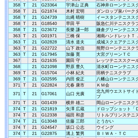
358
T
21
G23364
宇津山 正典
石神井ローンテニス
358
T
21
G21874
木村 宏明
ダンロップ泉パーク
358
T
21
G24739
出縄 晴樹
イースタンテニスス
358
T
21
G18540
早田 平
阪急仁川テニスクラ
358
T
21
G23672
長樂 謙一郎
鎌倉グリーンテニス
363
T
21
G01971
三橋 保
湘南ハンドレットＴ
363
T
21
G02828
清水 道夫
成城スクエアテニス
363
T
21
G22722
山下 政信
熊野ローンテニスク
363
T
21
G17945
加藤 寛
大宮グリーンＴＣ
367
21
G21635
園田 守
レッツテニススクー
368
21
G21098
野原 豊久
清水町ローンテニス
369
T
21
G15704
小林 紀夫
田柄テニスクラブ
369
T
21
G02595
内田 俊正
八幡山ローンテニス
371
T
21
G22824
元春 康市
ＫＭ会
北九州ウエストサイ
371
T
21
G17061
山口 光廣
ブ
371
T
21
G01439
横井 雄二
岡山ローンテニスク
374
T
21
G21819
矢澤 広蔵
ドロップショット「
374
T
21
G12338
福田 和彦
リトルプリンステニ
374
T
21
G13048
佐藤 三郎
とうかい
374
T
21
G24547
坂口 公志
ウイング
374
T
21
G22875
溝上 繁男
ＢＩＷＡ・ＴＣ