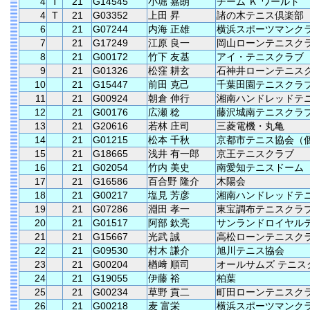
4
T
21
G14545
小堀 嘉朗
チーム Ｋ ワールド
4
T
21
G03352
上田 昇
諸の木テニス倶楽部
6
21
G07244
内海 正雄
横浜スポーツマンク
7
21
G17249
江原 良一
岡山ローンテニスク
8
21
G00172
竹下 友基
アイ・テニスクラブ
9
21
G01326
松窪 耕玄
石神井ローンテニス
10
21
G15447
前田 克己
千葉田園テニスクラ
11
21
G00924
朝倉 伸行
湘南ハンドレッドテ
12
21
G00176
広瀬 稔
藤沢城南テニスクラ
13
21
G20616
若林 庄司
三菱電機・丸亀
14
21
G01215
松本 千秋
京都市テニス協会（
15
21
G18665
浅井 有一郎
京王テニスクラブ
16
21
G02054
竹内 美史
南愛知テニスドーム
17
21
G16586
百合野 隆介
木陽会
18
21
G00217
塩見 芳彦
湘南ハンドレッドテ
19
21
G07286
淵田 孝一
東宝調布テニスクラ
20
21
G01517
阿部 欽亮
サンランドロイヤル
21
21
G15667
光武 誠
高松ローンテニスク
22
21
G09530
村木 謙介
旭川テニス協会
23
21
G00204
楢﨑 順司
オールサムズ テニス
24
21
G19055
伊藤 裕
柏葉
25
21
G00234
草野 貢二
町田ローンテニスク
26
21
G00218
麦 富栄
横浜スポーツマンク