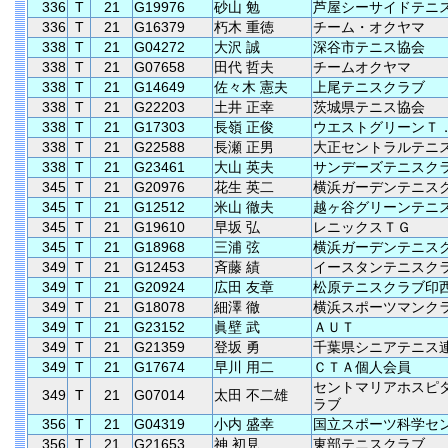
336
T
21
G19976
砂山 勉
芦屋シーサイドテニ
336
T
21
G16379
朽木 重徳
チーム・オクヤマ
338
T
21
G04272
大沢 誠
深谷市テニス協会
338
T
21
G07658
田代 哲夫
チームオクヤマ
338
T
21
G14649
佐々木 憲夫
上尾テニスクラブ
338
T
21
G22203
土井 正幸
茨城県テニス協会
338
T
21
G17303
長嶺 正俊
ウエストグリーンＴ
338
T
21
G22588
長瀬 正男
大正セントラルテニ
338
T
21
G23461
大山 英夫
サンデーズテニスク
345
T
21
G20976
花生 英二
横浜ガーデンテニス
345
T
21
G12512
米山 徹夫
越ヶ谷グリーンテニ
345
T
21
G19610
早坂 弘
レニックスＴＧ
345
T
21
G18968
三浦 弦
横浜ガーデンテニス
349
T
21
G12453
斉藤 績
イースタンテニスク
349
T
21
G20924
広田 友章
松原テニスクラブ印
349
T
21
G18078
細澤 徹
横浜スポーツマンク
349
T
21
G23152
眞壁 武
ＡＵＴ
349
T
21
G21359
登坂 勇
千葉県シニアテニス
349
T
21
G17674
早川 用二
ＣＴＡ個人会員
セントマリアホスピ
349
T
21
G07014
太田 不二雄
ラブ
356
T
21
G04319
小内 盛幸
国立スポーツ科学セ
356
T
21
G21653
神 初見
東部テニスクラブ