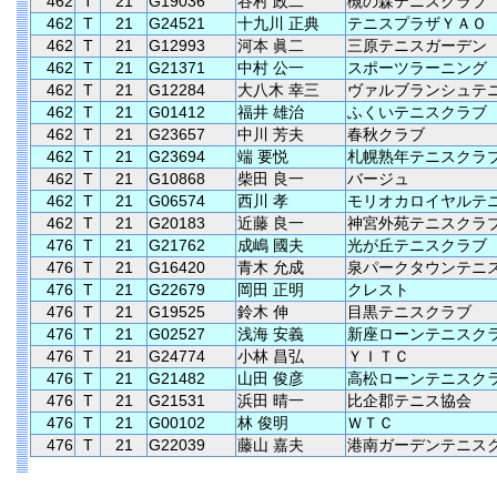
462
T
21
G19036
谷村 政二
槻の森テニスクラブ
462
T
21
G24521
十九川 正典
テニスプラザＹＡＯ
462
T
21
G12993
河本 眞二
三原テニスガーデン
462
T
21
G21371
中村 公一
スポーツラーニング
462
T
21
G12284
大八木 幸三
ヴァルブランシュテ
462
T
21
G01412
福井 雄治
ふくいテニスクラブ
462
T
21
G23657
中川 芳夫
春秋クラブ
462
T
21
G23694
端 要悦
札幌熟年テニスクラ
462
T
21
G10868
柴田 良一
バージュ
462
T
21
G06574
西川 孝
モリオカロイヤルテ
462
T
21
G20183
近藤 良一
神宮外苑テニスクラ
476
T
21
G21762
成嶋 國夫
光が丘テニスクラブ
476
T
21
G16420
青木 允成
泉パークタウンテニ
476
T
21
G22679
岡田 正明
クレスト
476
T
21
G19525
鈴木 伸
目黒テニスクラブ
476
T
21
G02527
浅海 安義
新座ローンテニスク
476
T
21
G24774
小林 昌弘
ＹＩＴＣ
476
T
21
G21482
山田 俊彦
高松ローンテニスク
476
T
21
G21531
浜田 晴一
比企郡テニス協会
476
T
21
G00102
林 俊明
ＷＴＣ
476
T
21
G22039
藤山 嘉夫
港南ガーデンテニス