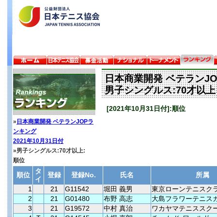
日本商業開発 ベテランJ
男子シングルス:70才以上
[2021年10月31日付]:順位
»
日本商業開発 ベテランJOPラ
ンキング
2021年10月31日付
»男子シングルス:70才以上:
順位
タ
順位
登録
登録No.
氏名
所属
イ
1
21
G11542
堀田 義男
東京ローンテニスク
2
21
G01480
布野 高志
大島フラワーテニス
3
21
G19572
中村 真治
ワカヤマテニススク