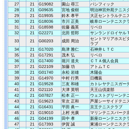
27
21
G19082
園山 尋三
パシフィック
28
21
G09635
宮地 俊樹
明治神宮外苑テニス
29
21
G19935
鈴木 孝平
大正セントラルテニ
30
21
G18036
市川 正美
岐阜ローンテニスク
31
21
G18598
佐藤 義英
リベロ
32
21
G22271
北田 哲郎
サンランドロイヤル
セントマリアホスピ
33
21
G00203
成田 周治
ラブ
34
21
G17020
島津 雅仁
石神井ＬＴＣ
35
21
G17291
茂木 弘
リベロ
36
21
G17400
堀川 道夫
ＣＴＡ個人会員
37
21
G22109
加藤 功
アトムＴＣ
38
21
G01740
永松 岩雄
木陽会
39
21
G14970
中村 行男
日機装
40
21
G19528
三友 和雄
カトレヤテニスガー
41
21
G21110
大津 英明
天王山倶楽部
42
21
G07827
松本 正一
ウェストグリーンテ
43
21
G19623
常次 正和
芦屋シーサイドテニ
44
21
G16431
平田 眞一
京王テニスクラブ
45
21
G19010
上村 光廣
マリンテニスパーク
46
21
G04199
田中 孝
新座ローンテニスク
47
21
G17393
伊賀 誠
東浦ローンテニスク