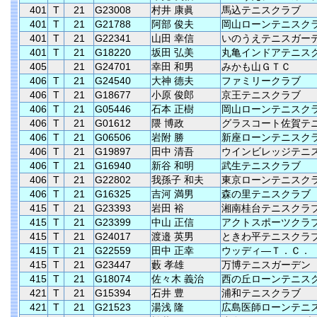
401
T
21
G23008
村井 康眞
馬込テニスクラブ
401
T
21
G21788
阿部 俊夫
岡山ローンテニスク
401
T
21
G22341
山田 幸信
いのうえテニスガー
401
T
21
G18220
坂田 弘美
丸亀インドアテニス
405
21
G24701
幸田 和男
みかも山ＧＴＣ
406
T
21
G24540
大神 德夫
ファミリークラブ
406
T
21
G18677
小原 俊郎
京王テニスクラブ
406
T
21
G05446
石本 正樹
岡山ローンテニスク
406
T
21
G01612
隈 博政
グラスコート佐賀テ
406
T
21
G06506
岩附 勝
新座ローンテニスク
406
T
21
G19897
田中 清吾
ウインビレッジテニ
406
T
21
G16940
新谷 和明
武生テニスクラブ
406
T
21
G22802
我孫子 和夫
東京ローンテニスク
406
T
21
G16325
吉河 満男
森の里テニスクラブ
415
T
21
G23393
岩田 裕
湘南桂台テニスクラ
415
T
21
G23399
中山 正信
アクトスポーツクラ
415
T
21
G24017
渡邉 英男
ときわ平テニスクラ
415
T
21
G22559
田中 正幸
ウッディ―Ｔ．Ｃ．
415
T
21
G23447
藪 孝雄
万博テニスガーデン
415
T
21
G18074
佐々木 義治
西の丘ローンテニス
421
T
21
G15394
石井 豊
浦和テニスクラブ
421
T
21
G21523
湯浅 隆
広島医師ローンテニ