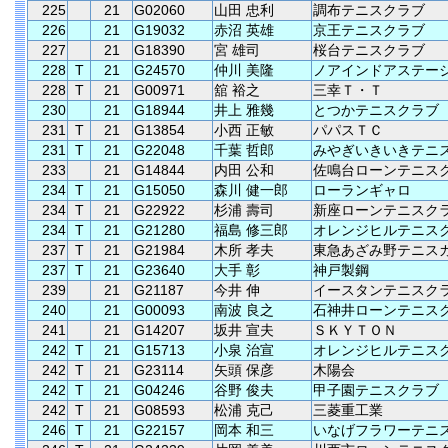
225
21
G02060
山田 忠利
調布テニスクラブ
226
21
G19032
赤沼 英雄
京王テニスクラブ
227
21
G18390
宮 雄司
桜台テニスクラブ
228
T
21
G24570
仲川 美隆
ノアインドアステー
228
T
21
G00971
舘 裕之
三幸Ｔ・Ｔ
230
21
G18944
井上 雅幾
とつかテニスクラブ
231
T
21
G13854
小西 正敏
パパスＴＣ
231
T
21
G22048
千葉 哲郎
みやぎいきいきテニ
233
21
G14844
内田 公和
佐鳴台ローンテニス
234
T
21
G15050
森川 健一郎
ローランギャロ
234
T
21
G22922
杉浦 壽司
新座ローンテニスク
234
T
21
G21280
福島 修三郎
オレンジヒルテニス
237
T
21
G21984
木所 孝夫
東急あざみ野テニス
237
T
21
G23640
大手 彰
神戸製鋼
239
21
G21187
今井 伸
イースタンテニスク
240
21
G00093
南波 良之
石神井ローンテニス
241
21
G14207
坂井 宣夫
ＳＫＹＴＯＮ
242
T
21
G15713
小泉 治宣
オレンジヒルテニス
242
T
21
G23114
矢頭 保彦
木陽会
242
T
21
G04246
谷野 俊夫
甲子園テニスクラブ
242
T
21
G08593
松浦 克己
三菱重工業
246
T
21
G22157
岡本 和三
いなげフラワーテニ