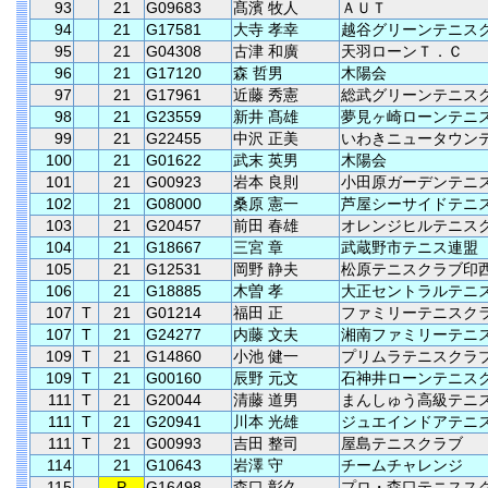
93
21
G09683
髙濱 牧人
ＡＵＴ
94
21
G17581
大寺 孝幸
越谷グリーンテニス
95
21
G04308
古津 和廣
天羽ローンＴ．Ｃ
96
21
G17120
森 哲男
木陽会
97
21
G17961
近藤 秀憲
総武グリーンテニス
98
21
G23559
新井 髙雄
夢見ヶ崎ローンテニ
99
21
G22455
中沢 正美
いわきニュータウン
100
21
G01622
武末 英男
木陽会
101
21
G00923
岩本 良則
小田原ガーデンテニ
102
21
G08000
桑原 憲一
芦屋シーサイドテニ
103
21
G20457
前田 春雄
オレンジヒルテニス
104
21
G18667
三宮 章
武蔵野市テニス連盟
105
21
G12531
岡野 静夫
松原テニスクラブ印
106
21
G18885
木曽 孝
大正セントラルテニ
107
T
21
G01214
福田 正
ファミリーテニスク
107
T
21
G24277
内藤 文夫
湘南ファミリーテニ
109
T
21
G14860
小池 健一
プリムラテニスクラ
109
T
21
G00160
辰野 元文
石神井ローンテニス
111
T
21
G20044
清藤 道男
まんしゅう高級テニ
111
T
21
G20941
川本 光雄
ジュエインドアテニ
111
T
21
G00993
吉田 整司
屋島テニスクラブ
114
21
G10643
岩澤 守
チームチャレンジ
115
P
G16498
森口 彰久
プロ・森口テニスス