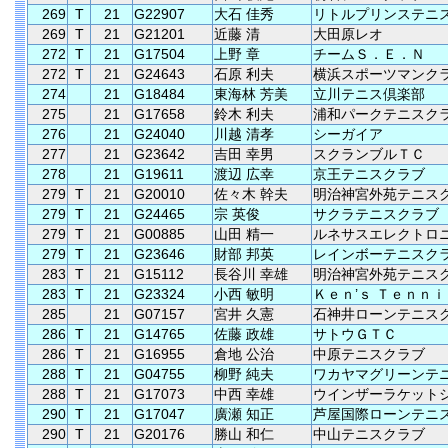
269
T
21
G22907
大石 佳秀
リトルプリンステニ
269
T
21
G21201
近藤 清
大田原レオ
272
T
21
G17504
上野 章
チームＳ．Ｅ．Ｎ
272
T
21
G24643
石原 利夫
横浜スポーツマンク
274
21
G18484
東海林 芳美
立川テニス倶楽部
275
21
G17658
鈴木 利夫
浦和パークテニスク
276
21
G24040
川越 清孝
シーガイア
277
21
G23642
吉田 幸男
スクランブルＴＣ
278
21
G19611
渡辺 広幸
京王テニスクラブ
279
T
21
G20010
佐々木 幹夫
明治神宮外苑テニス
279
T
21
G24465
宗 英俊
サクラテニスクラブ
279
T
21
G00885
山田 精一
ルネサスエレクトロ
279
T
21
G23646
財部 邦英
レインボーテニスク
283
T
21
G15112
長谷川 幸雄
明治神宮外苑テニス
283
T
21
G23324
小西 敏明
Ｋｅｎ’ｓ Ｔｅｎｎｉ
285
21
G07157
宮井 久憲
石神井ローンテニス
286
T
21
G14765
佐藤 政雄
サトウＧＴＣ
286
T
21
G16955
倉地 公治
中原テニスクラブ
288
T
21
G04755
柳野 純夫
ワカヤマグリーンテ
288
T
21
G17073
中西 幸雄
ウインザーラケット
290
T
21
G17047
廣瀬 知正
芦屋国際ローンテニ
290
T
21
G20176
勝山 和仁
中山テニスクラブ