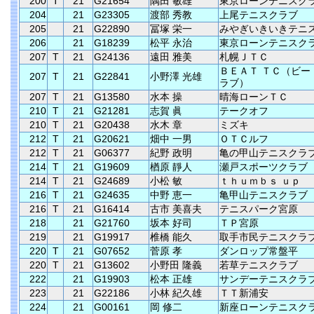
200
T
21
G21654
隅田 敏雄
東京ローンテニスク
204
21
G23305
渡部 秀教
上尾テニスクラブ
205
21
G22890
冨塚 栄一
みやぎいきいきテニ
206
21
G18239
松平 永治
東京ローンテニスク
207
T
21
G24136
遠田 雅美
札幌ＪＴＣ
ＢＥＡＴ ＴＣ（ビー
207
T
21
G22841
小野澤 光雄
ラブ）
207
T
21
G13580
水本 操
晴海ローンＴＣ
210
T
21
G21281
志賀 眞
テークオフ
210
T
21
G20438
水木 章
ミズキ
212
T
21
G20621
畑中 一男
ＯＴＣルフ
212
T
21
G06377
紀野 政明
亀の甲山テニスクラ
214
T
21
G19609
楢原 靜人
瀬戸スポーツクラブ
214
T
21
G24689
小松 敏
ｔｈｕｍｂｓ ｕｐ
216
T
21
G24635
中野 恵一
亀甲山テニスクラブ
216
T
21
G16414
古市 美喜夫
テニスパーク宮原
218
21
G21760
坂本 好司
ＴＰ宮原
219
21
G19917
椎橋 能久
取手市民テニスクラ
220
T
21
G07652
菅原 孝
ダンロップ常盤平
220
T
21
G13602
小野田 隆義
若草テニスクラブ
222
21
G19903
松本 正雄
サンデーテニスクラ
223
21
G22186
小林 紀久雄
ＴＴ新浦安
224
21
G00161
岡 修二
新座ローンテニスク