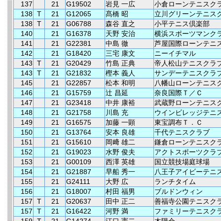
137
21
G19502
岩見 一広
小倉ローンテニスク
138
T
21
G12065
髙橋 昭
立川グリーンテニス
138
T
21
G06788
森谷 直之
小平テニス倶楽部
140
21
G16378
天野 安治
横浜スポーツマンク
141
21
G22381
中島 徹
芦屋国際ローンテニ
142
21
G18420
三宅 康文
ニーイチマル
143
T
21
G20429
竹島 正典
帝人松山テニスクラ
143
T
21
G21832
樫本 義人
サンデーテニスクラ
145
21
G22857
松本 和明
八幡山ローンテニス
146
21
G15759
辻 昌延
奈良国際Ｔ／Ｃ
147
21
G23418
中井 康裕
武蔵野ローンテニス
148
21
G21758
川島 充
ウインビレッジテニ
149
21
G16575
加藤 一顕
東宝調布Ｔ．Ｃ
150
21
G13764
安本 良雄
千代テニスクラブ
151
21
G15610
岡﨑 雄二
鎌倉ローンテニスク
152
21
G19023
水野 俊夫
アクトスポーツクラ
153
21
G00109
西澤 英雄
国立競技場庭球場
154
21
G21887
早船 秀一
八王子アイビーテニ
155
21
G24111
大野 広
ランチタイム
156
21
G18007
村田 福男
ブルドンウィン
157
T
21
G20637
田中 正二
善福寺公園テニスク
157
T
21
G16422
河野 満
ファミリーテニスク