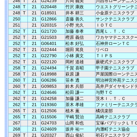
246
T
21
G24239
片岡 義美
川西市ローンテニス
248
T
21
G20448
竹沢 康政
ウエストグリーンテ
248
T
21
G18501
井本 耕三
小金原テニスクラブ
250
21
G12866
斎藤 善久
サンクテニスクラブ
251
21
G20315
小野 光久
ＩＯＴＣ
252
T
21
G21720
加藤 泰孝
西尾Ｌ．Ｔ．Ｃ
252
T
21
G21503
樫原 義信
ワカヤマテニススク
252
T
21
G06401
松本 好弘
石神井ローンＴＣ
252
T
21
G22444
堀田 篤良
リベロ
252
T
21
G22790
小林 廣文
ＴＩＰＳ
252
T
21
G22120
岡村 道雄
蕨硬式テニスクラブ
258
T
21
G24494
千賀 喜昭
甲子園テニスクラブ
258
T
21
G18988
萩原 謙
芦屋国際ローンテニ
260
T
21
G06286
笹本 透
明治神宮外苑テニス
260
T
21
G09853
鈴木 兵部
高井戸ダイヤモンド
262
T
21
G24646
松田 謙一
与野ＴＣ
262
T
21
G24258
加藤 謙二
茨木Ｉ．Ｔ．Ｃ
262
T
21
G19360
茶木 孝雄
ファミリーテニスク
265
T
21
G12506
植木 薫
橘倶楽部
265
T
21
G15506
平嶋 賢治
高崎テニスクラブ
267
21
G24703
山岡 和也
宝塚パブリックＬＴ
268
21
G24609
坂井 祐一
内灘町テニス協会
269
T
21
G20327
西山 俊紀
初石テニスクラブ