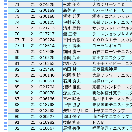
71
21
G24525
松本 美樹
大原グリーンＴＣ
72
21
G00159
新美 進
リバーサイドＴＣ
73
21
G00158
塚本 邦男
塚本テニスカレッジ
74
21
G08109
伊村 邦夫
京都フレンドテニス
75
21
G21713
清水 康行
サンランドロイヤル
76
21
G17717
舘 三衛
テニスショップＮＡ
77
T
21
G09224
平田 秀俊
ＧＯＤＡＩテニスカ
77
T
21
G18614
松下 博美
ローランギャロ
79
21
G17935
前田 慶一
石神井ローンテニス
80
21
G16225
森岡 芳正
京王テニスクラブ
81
21
G16353
塩野 啓二
八王子アイビーテニ
82
21
G23498
植田 哲
三菱電機神戸
83
21
G00146
松岡 和雄
大島フラワーテニス
84
21
G00551
石川 良夫
白樺ローンＴＣ
85
21
G21704
浦野 俊也
京都フレンドテニス
86
21
G08678
深見 栄司
明治神宮外苑テニス
87
21
G06136
三枝 猛志
亀の甲山テニスクラ
88
21
G18798
上牧 勝彦
奈良国際テニスクラ
89
21
G12383
矢野 マサヒロ
小平テニスクラブ
90
21
G00527
原田 修至
山の手テニスクラブ
91
21
G18982
後藤 和正
ＦＡＢ
92
21
G18867
馬場 善則
福岡健康テニスクラ