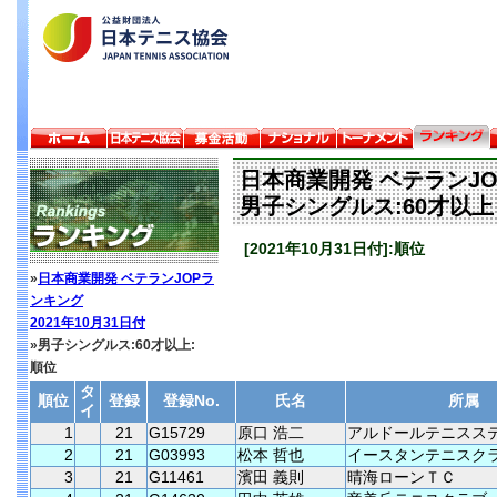
日本商業開発 ベテランJ
男子シングルス:60才以上
[2021年10月31日付]:順位
»
日本商業開発 ベテランJOPラ
ンキング
2021年10月31日付
»男子シングルス:60才以上:
順位
タ
順位
登録
登録No.
氏名
所属
イ
1
21
G15729
原口 浩二
アルドールテニスス
2
21
G03993
松本 哲也
イースタンテニスク
3
21
G11461
濱田 義則
晴海ローンＴＣ