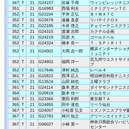
347
T
21
G24157
佐塚 千尋
ウィンビレッジテニ
351
21
G16983
西場 利夫
ミナミグリーンＴＣ
352
T
21
G21104
平井 正弘
ＢＩＷＡＴＣ
352
T
21
G23678
遠藤 直彦
リバテイクロス
352
T
21
G22185
今井 啓之
チェリーテニスクラ
352
T
21
G24315
渡瀬 次郎
カクテル企画
352
T
21
G24218
田原 大
ゴールドベル
352
T
21
G24324
橋本 良一
Ｔ．ＳＰＩＲＩＴ
横浜インターナショ
352
T
21
G24002
大岡 吉一郎
ミュニティ
北九州ウエストサイ
352
T
21
G24802
福岡 洋一
ブ
352
T
21
G17646
津村 純志
レベル４
361
T
21
G15822
西澤 応人
明治神宮外苑テニス
361
T
21
G13524
山田 純也
土曜クラブ
361
T
21
G24114
森本 恵次
ダイヤモンドテニス
364
21
G20618
阪本 佳一
ハムエモン
365
T
21
G23366
豊田 利郎
東京都ＴＡ
365
T
21
G24855
田中 達也
リベラ仙台
367
T
21
G24057
小松原 弘文
ミズノテニスプラザ
367
T
21
G22783
神川 知之
グリーンエイトテニ
神奈川県総合リハビ
367
T
21
G06027
小林 英一
センター