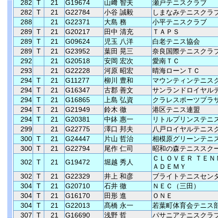
282
T
21
G19674
山﨑 智夫
瀬戸テニスクラブ
282
T
21
G22784
小谷 誠毅
しまなみテニスクラ
288
21
G22371
大島 務
小平テニスクラブ
289
T
21
G20217
田中 清充
ＴＡＰＳ
289
T
21
G09624
児玉 八洋
白老テニス協会
289
T
21
G23952
葉田 晃三
奈良国際テニスクラ
292
21
G20518
安岡 宏次
愛南ＴＣ
293
21
G22228
河原 昭宏
晴海ローンＴＣ
294
T
21
G11277
柳川 豊和
マウンティンテニス
294
T
21
G16347
古郡 善文
サンランドロイヤル
294
T
21
G16865
上島 弘資
クラレスポーツプラ
294
T
21
G21949
鈴木 徹
港区テニス連盟
294
T
21
G20381
中鉢 惠一
リトルプリンステニ
299
21
G22775
澤口 邦夫
八戸ロイヤルテニス
300
T
21
G24447
片山 哲治
相模原グリーンテニ
300
T
21
G22794
尾作 仁司
昭和の森テニススク
ＣＬＯＶＥＲ ＴＥＮ
302
T
21
G19472
堀越 秀人
ＡＤＥＭＹ
302
T
21
G22329
井上 和彦
ブライトテニスセン
304
T
21
G20710
石井 徹
ＮＥＣ（三田）
304
T
21
G16170
田形 進
ＯＮＥ
304
T
21
G22013
髙橋 永一
若葉町体育会テニス
307
T
21
G16690
浅野 哲
パサニアテニスクラ