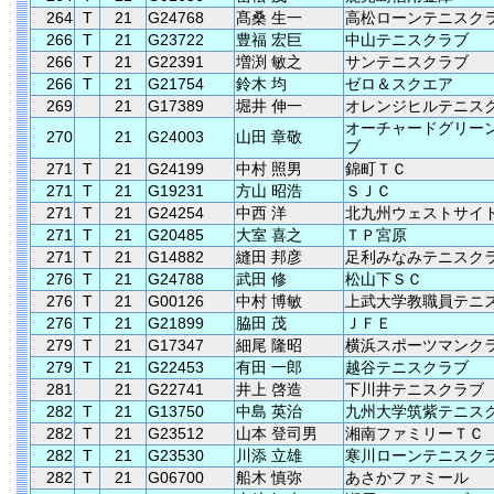
264
T
21
G24768
髙桑 生一
高松ローンテニスク
266
T
21
G23722
豊福 宏巨
中山テニスクラブ
266
T
21
G22391
増渕 敏之
サンテニスクラブ
266
T
21
G21754
鈴木 均
ゼロ＆スクエア
269
21
G17389
堀井 伸一
オレンジヒルテニス
オーチャードグリー
270
21
G24003
山田 章敬
ブ
271
T
21
G24199
中村 照男
錦町ＴＣ
271
T
21
G19231
方山 昭浩
ＳＪＣ
271
T
21
G24254
中西 洋
北九州ウェストサイ
271
T
21
G20485
大室 喜之
ＴＰ宮原
271
T
21
G14882
縫田 邦彦
足利みなみテニスク
276
T
21
G24788
武田 修
松山下ＳＣ
276
T
21
G00126
中村 博敏
上武大学教職員テニ
276
T
21
G21899
脇田 茂
ＪＦＥ
279
T
21
G17347
細尾 隆昭
横浜スポーツマンク
279
T
21
G22453
有田 一郎
越谷テニスクラブ
281
21
G22741
井上 啓造
下川井テニスクラブ
282
T
21
G13750
中島 英治
九州大学筑紫テニス
282
T
21
G23512
山本 登司男
湘南ファミリーＴＣ
282
T
21
G23530
川添 立雄
寒川ローンテニスク
282
T
21
G06700
船木 慎弥
あさかファミール