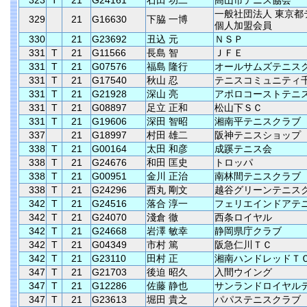
323
T
21
G24161
石田 功二
高山市テニス協会
一般社団法人 東京都
329
21
G16630
下脇 一博
個人加盟会員
330
21
G23692
丑込 元
ＮＳＰ
331
T
21
G11566
長島 智
ＪＦＥ
331
T
21
G07576
福島 隆行
オールサムズテニス
331
T
21
G17540
秋山 忍
テニスコミュニティ
331
T
21
G21928
深山 亮
アポロコーストテニ
331
T
21
G08897
足立 正和
松山下ＳＣ
331
T
21
G19606
深田 智昭
湘南平テニスクラブ
337
21
G18997
村田 雄二
阪神テニスショップ
338
T
21
G00164
太田 和彦
成蹊テニス会
338
T
21
G24676
和田 匡史
トロッパ
338
T
21
G00951
金川 正治
南林間テニスクラブ
338
T
21
G24296
西丸 剛文
越谷グリーンテニス
342
T
21
G24516
落合 淳一
フェリエインドアテ
342
T
21
G24070
淺倉 徹
西条ロイヤル
342
T
21
G24668
岩澤 敏幸
静岡県庁クラブ
342
T
21
G04349
市村 篤
阪急仁川ＴＣ
342
T
21
G23110
田村 正
湘南ハンドレッドＴ
347
T
21
G21703
後迫 昭久
入間ウイング
347
T
21
G12286
佐藤 静也
サンランドロイヤル
347
T
21
G23613
堀田 貴之
パパステニスクラブ