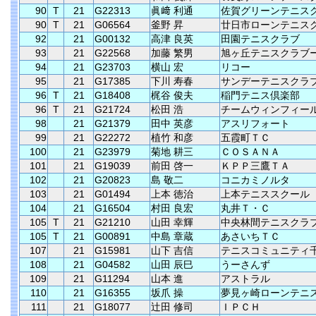
90
T
21
G22313
眞﨑 利通
佐賀グリーンテニス
90
T
21
G06564
釜野 昇
廿日市ローンテニス
92
21
G00132
高津 良英
田園テニスクラブ
93
21
G22568
加藤 繁男
旭ヶ丘テニスクラブ
94
21
G23703
横山 宏
リコー
95
21
G17385
下川 寿春
サンデーテニスクラ
96
T
21
G18408
梶谷 俊夫
稲門テニス倶楽部
96
T
21
G21724
松田 浩
チームウィンフィー
98
21
G21379
田中 英彦
アスリフォート
99
21
G22272
植竹 和彦
五霞町ＴＣ
100
21
G23979
菊地 耕三
ＣＯＳＡＮＡ
101
21
G19039
前田 啓一
ＫＰＰ三鷹ＴＡ
102
21
G20823
島 敬二
コニカミノルタ
103
21
G01494
上本 徳治
上本テニススクール
104
21
G16504
村田 良宏
丸井Ｔ・Ｃ
105
T
21
G21210
山田 幸輝
中央林間テニスクラ
105
T
21
G00891
中島 章蔵
あさいちＴＣ
107
21
G15981
山下 吉信
テニスコミュニティ
108
21
G04582
山田 辰巳
うーさんず
109
21
G11294
山本 進
アストラル
110
21
G16355
坂爪 操
夢見ヶ崎ローンテニ
111
21
G18077
辻田 修司
ＩＰＣＨ