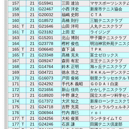
157
21
G15941
三田 達治
マサスポーツシステ
158
21
G22467
小西 洋史
新座市テニス協会
159
21
G20032
福嶋 史郎
ＣＴＡ
160
21
G18572
高橋 則行
三観テニスクラブ
161
T
21
G21646
山田 洋司
人丸テニスクラブ
161
T
21
G23182
上田 宏
ライジング
163
21
G15201
北山 博則
甲子園テニスクラブ
164
21
G23778
樫村 俊也
明治神宮外苑テニス
165
T
21
G06640
森下 誠
ＴＰＫ
165
T
21
G23348
髙橋 克夫
富士ゼロックス
167
21
G09247
森田 有宏
京王テニスクラブ
168
21
G14764
鈴木 正明
旭ヶ丘テニスクラブ
169
21
G04721
徳永 浩之
ＲＫＫルーデンステ
170
21
G16073
戸田 俊裕
朝里クラッセホテル
171
21
G24292
手代木 義昭
ＧＯＤＡＩ白楽
172
21
G21656
新山 佳尚
かかしテニスクラブ
173
21
G18920
中野 康之
国立スポーツ科学セ
174
21
G17372
大沢 知之
新座ローンテニスク
175
21
G24718
吉野 充晃
セントラルウェルネ
176
21
G06944
竹内 壽巳
ｒｏｉ
177
T
21
G24256
大松 俊英
ランチタイムＴＣ
177
T
21
G24246
石原 謙
田園テニス倶楽部