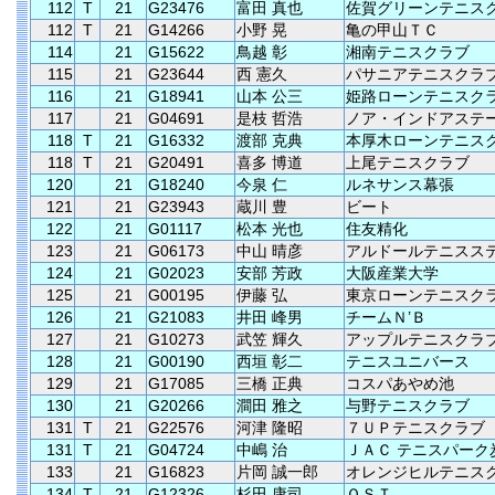
112
T
21
G23476
富田 真也
佐賀グリーンテニス
112
T
21
G14266
小野 晃
亀の甲山ＴＣ
114
21
G15622
鳥越 彰
湘南テニスクラブ
115
21
G23644
西 憲久
パサニアテニスクラ
116
21
G18941
山本 公三
姫路ローンテニスク
117
21
G04691
是枝 哲浩
ノア・インドアステ
118
T
21
G16332
渡部 克典
本厚木ローンテニス
118
T
21
G20491
喜多 博道
上尾テニスクラブ
120
21
G18240
今泉 仁
ルネサンス幕張
121
21
G23943
蔵川 豊
ビート
122
21
G01117
松本 光也
住友精化
123
21
G06173
中山 晴彦
アルドールテニスス
124
21
G02023
安部 芳政
大阪産業大学
125
21
G00195
伊藤 弘
東京ローンテニスク
126
21
G21083
井田 峰男
チームＮ’Ｂ
127
21
G10273
武笠 輝久
アップルテニスクラ
128
21
G00190
西垣 彰二
テニスユニバース
129
21
G17085
三橋 正典
コスパあやめ池
130
21
G20266
澗田 雅之
与野テニスクラブ
131
T
21
G22576
河津 隆昭
７ＵＰテニスクラブ
131
T
21
G04724
中嶋 治
ＪＡＣ テニスパーク
133
21
G16823
片岡 誠一郎
オレンジヒルテニス
134
T
21
G12326
杉田 康司
ＯＳＴ