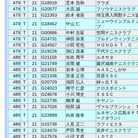
479
T
21
G18018
芝本 浩和
ラウダ
479
T
21
G20577
大高 誠
フソウテニスクラブ
479
T
21
G22353
鈴木 省吾
埼玉県入間郡テニス
ニューウインブルド
479
T
21
G18462
中山 仁
ブ
479
T
21
G00886
中村 吉延
笠間テニスクラブ
479
T
21
G24731
神田 辰美
ブルドンウィンテニ
479
T
21
G24567
小田 哲也
ＨＯＮＤＡ Ｔ．Ｃ
479
T
21
G19226
洞口 昌基
千代テニスクラブ
489
T
21
G21159
矢吹 周平
ルネサタ
489
T
21
G21749
吉岡 健
藤沢城南テニスクラ
489
T
21
G24931
岩本 公博
ＮＡＳこしがや
489
T
21
G21336
安達 正浩
荏原ＳＳＣ
489
T
21
G20729
池田 弘人
緑ヶ丘ＴＧ
489
T
21
G24023
権守 仁彦
クロスポイント
489
T
21
G24678
小川 博史
ＥＳＳＣ
489
T
21
G22736
梅津 巌
キヤノン
489
T
21
G17026
稲荷 誠
ヴァルブランシュ．
ルネサンス広島ＢＰ
489
T
21
G22899
向井 政幸
ークタウン）
489
T
21
G15738
人見 正二
ラフィエスタ
489
T
21
G24470
芦田 秀史
岩井テニスクラブ
489
T
21
G17576
小沼 文彦
ＩＯＴＣ