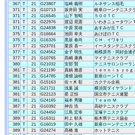
367
T
21
G23807
塩崎 義明
ルネサンス稲毛
371
T
21
G10713
坂井田 実
岐阜ローンテニスク
371
T
21
G16545
山下 智昭
５００ＴＣ
371
T
21
G22976
渡辺 晃憲
いわきニュータウン
371
T
21
G24838
中原 英雄
あすみが丘ＴＣ
375
T
21
G16664
池田 幸夫
あけぼのＴＣ
375
T
21
G16326
黒坂 春尚
ＣＨ．イワキリ
377
T
21
G23701
栗原 喜一
イースタンテニスク
377
T
21
G24562
金子 明生
相模原市・同好会連
377
T
21
G10765
髙嶋 康典
マイテニスクラブ
380
21
G21032
安部 賢
テニスサロンローラ
381
T
21
G21190
真鍋 雅彦
ｔｅｎｎｉｓ ｙｏｇ
381
T
21
G14785
漆畑 諭樹
新座ローンＴＣ
381
T
21
G15163
佐々木 彰
カクテル企画
381
T
21
G21711
浅葉 誠
横須賀ダイヤランド
381
T
21
G22123
星 正恒
国立市テニス連盟
381
T
21
G24165
福本 秀隆
Ｔｅａｍ Ｍ
387
T
21
G10392
神吉 浩
高砂テニスクラブ
387
T
21
G24450
江島 宏幸
宝塚テニスクラブ
389
T
21
G16311
村上 郁夫
栃木県テニス協会
389
T
21
G16019
田中 久雄
新座ローンテニスク
389
T
21
G24274
髙橋 進
ホットテニス