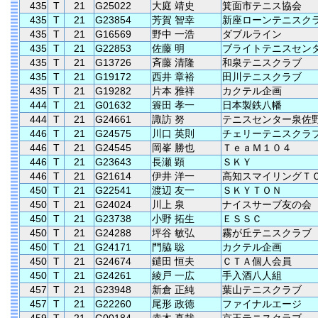
435
T
21
G25022
大庭 靖史
箕面市テニス協会
435
T
21
G23854
芳賀 智幸
新座ローンテニスク
435
T
21
G16569
野中 一浩
ダブルライン
435
T
21
G22853
佐藤 明
ブライトテニスセン
435
T
21
G13726
斉藤 清隆
和泉テニスクラブ
435
T
21
G19172
西井 章裕
田川テニスクラブ
435
T
21
G19282
片本 雅祥
カクテル企画
444
T
21
G01632
簑田 孝一
日本製鉄八幡
444
T
21
G24661
諏訪 努
テニスセンター泉佐
446
T
21
G24575
川口 英則
チェリーテニスクラ
446
T
21
G24545
岡峯 勝也
ＴｅａＭ１０４
446
T
21
G23643
長瀬 顕
ＳＫＹ
446
T
21
G21614
伊井 洋一
高知スマイリングＴ
450
T
21
G22541
渡辺 友一
ＳＫＹＴＯＮ
450
T
21
G24024
川上 泉
ナイスサーブ友の会
450
T
21
G23738
小野 拓生
ＥＳＳＣ
450
T
21
G24288
坪谷 敏弘
霧が丘テニスクラブ
450
T
21
G24171
門脇 聡
カクテル企画
450
T
21
G24674
鑓田 恒夫
ＣＴＡ個人会員
450
T
21
G24261
綾戸 一広
手入酒八人組
457
T
21
G23948
新倉 正純
葉山テニスクラブ
457
T
21
G22260
尾形 政徳
ファイナルエージ