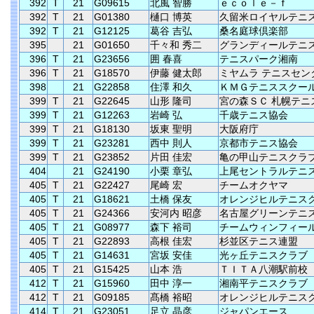
392
T
21
G09615
北風 智勝
ｅｃｏｌｅ－ｆ
392
T
21
G01380
樋口 博英
久留米ロイヤルテニ
392
T
21
G12125
葛谷 吉弘
桑名庭球倶楽部
395
21
G01650
千々和 秀二
グランディールテニ
396
T
21
G23656
囲 春喜
テニスパーク湘南
396
T
21
G18570
伊藤 健太郎
ミヤムラ テニスセン
398
21
G22858
住澤 和久
ＫＭＧテニススクー
399
T
21
G22645
山形 隆司
宮の森ＳＣ 札幌テニ
399
T
21
G12263
岩崎 弘
千歳テニス協会
399
T
21
G18130
坂東 聖明
大阪府庁
399
T
21
G23281
西中 則人
京都市テニス協会
399
T
21
G23852
片田 佳宏
亀の甲山テニスクラ
404
21
G24190
小栗 章弘
上尾セントラルテニ
405
T
21
G22427
尾崎 宏
チームオクヤマ
405
T
21
G18621
土橋 保友
オレンジヒルテニス
405
T
21
G24366
安河内 昭彦
名古屋グリーンテニ
405
T
21
G08977
森下 裕司
チームウィンフィー
405
T
21
G22893
高根 佳宏
杉並区テニス連盟
405
T
21
G14631
宮坂 安佳
光ヶ丘テニスクラブ
405
T
21
G15425
山本 浩
ＴＩＴＡ八潮駅前校
412
T
21
G15960
田中 淳一
湘南平テニスクラブ
412
T
21
G09185
髙橋 裕昭
オレンジヒルテニス
414
T
21
G23051
足立 晶彦
ジャパンエース