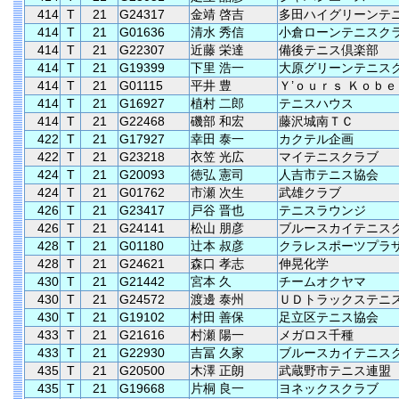
414
T
21
G24317
金靖 啓吉
多田ハイグリーンテ
414
T
21
G01636
清水 秀信
小倉ローンテニスク
414
T
21
G22307
近藤 栄達
備後テニス倶楽部
414
T
21
G19399
下里 浩一
大原グリーンテニス
414
T
21
G01115
平井 豊
Ｙ’ｏｕｒｓ Ｋｏｂｅ
414
T
21
G16927
植村 二郎
テニスハウス
414
T
21
G22468
磯部 和宏
藤沢城南ＴＣ
422
T
21
G17927
幸田 泰一
カクテル企画
422
T
21
G23218
衣笠 光広
マイテニスクラブ
424
T
21
G20093
徳弘 憲司
人吉市テニス協会
424
T
21
G01762
市瀬 次生
武雄クラブ
426
T
21
G23417
戸谷 晋也
テニスラウンジ
426
T
21
G24141
松山 朋彦
ブルースカイテニス
428
T
21
G01180
辻本 叔彦
クラレスポーツプラ
428
T
21
G24621
森口 孝志
伸晃化学
430
T
21
G21442
宮本 久
チームオクヤマ
430
T
21
G24572
渡邊 泰州
ＵＤトラックステニ
430
T
21
G19102
村田 善保
足立区テニス協会
433
T
21
G21616
村瀬 陽一
メガロス千種
433
T
21
G22930
吉冨 久家
ブルースカイテニス
435
T
21
G20500
木澤 正朗
武蔵野市テニス連盟
435
T
21
G19668
片桐 良一
ヨネックスクラブ