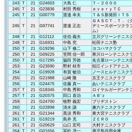
243
T
21
G24603
大島 仁
Ｔ－２０００
245
T
21
G23836
村田 秀樹
ｅｖｅｒｙＴＣ
245
T
21
G00779
渡邉 幸夫
Ｔ＆Ｓ新発田ＩＴＳ
ＧＡＳＣＴ．Ｔ．（
245
T
21
G07741
渡邉 正志
デミースポーツクラ
ム）
248
T
21
G12112
佐伯 義夫
立川グリーンテニス
248
T
21
G16931
中島 究
松田テニス塾
250
T
21
G19296
山下 修二
ヨコハマクラブ
250
T
21
G09225
笠間 信一郎
寒川ローンテニスク
250
T
21
G17295
脇田 芳徳
名古屋ローンテニス
253
21
G23590
野村 桂市
狛江インドアテニス
254
21
G19928
有賀 敏治
ノースヒルテニスク
255
21
G21988
山崎 隆
京王テニスクラブ
256
21
G24475
佐藤 真一
あいテニスクラブ
257
T
21
G18345
中島 秀和
ロイヤルガーデンテ
257
T
21
G20375
田口 喜治
ＡＢ’ｚ
259
21
G24700
牧野 義宏
ブリヂストン
260
21
G22898
清水 譲
兼六テニスクラブ
261
T
21
G21344
黒須 秀和
東大宮テニスクラブ
261
T
21
G19219
島井 充
ＺＥＲＯ
261
T
21
G20629
山口 宏司
大村テニスクラブ
264
T
21
G01656
冨松 茂一
鹿児島信用金庫