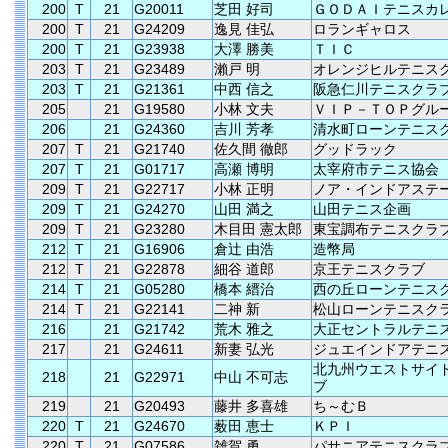
200
T
21
G20011
芝田 好司
ＧＯＤＡＩテニスカ
200
T
21
G24209
逸見 佳弘
ロランギャロス
200
T
21
G23938
大澤 勝美
ＴＩＣ
203
T
21
G23489
瀨戸 明
オレンジヒルテニス
203
T
21
G21361
中西 信之
阪急仁川テニスクラ
205
21
G19580
小林 文夫
ＶＩＰ－ＴＯＰグル
206
21
G24360
吉川 芳孝
清水町ローンテニス
207
T
21
G21740
佐久間 徹郎
グッドラック
207
T
21
G01717
高瀬 博明
太宰府市テニス協会
209
T
21
G22717
小林 正明
ノア・インドアステ
209
T
21
G24270
山田 満之
山田テニス企画
209
T
21
G23280
木目田 憲太郎
東宝調布テニスクラ
212
T
21
G16906
倉辻 由浩
造幣局
212
T
21
G22878
細谷 道郎
京王テニスクラブ
214
T
21
G05280
橋本 縉治
西の丘ローンテニス
214
T
21
G22141
二神 新
松山ローンテニスク
216
21
G21742
荒木 雅之
大正セントラルテニ
217
21
G24611
新妻 弘光
ジュエインドアテニ
北九州ウエストサイ
218
21
G22971
中山 不可志
ブ
219
21
G20493
藤井 多喜雄
ち～むＢ
220
T
21
G24670
薮田 恵士
ＫＰＩ
220
T
21
G07586
雑賀 勇
パサニアテニスクラ