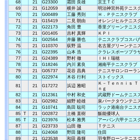
68
21
G23300
霜田 良雄
京王ＴＣ
69
21
G12059
横井 誠
明治神宮外苑テニス
70
21
G00489
工藤 秀則
Ｈ．Ｐテニスクラブ
71
21
G15419
二見 朗由
オレンジヒルテニス
72
21
G22173
角田 豊
香里グリーンテニス
73
21
G01405
吉村 真輝
ＫＰＩ
74
21
G02564
井藤 勝也
テニスクラブコスパ
75
21
G10370
荻野 温
名古屋グリーンテニ
76
21
G22395
山本 浩
クラレスポーツプラ
77
21
G24389
野村 徹
ＩＨＩ瑞穂
78
21
G18246
内川 素良
湘南平テニスクラブ
79
21
G05737
花谷 昌典
テニスサロンローラ
80
21
G22974
木谷 行利
ストイックス
Ｋ－Ｔｅｎｎｉｓ Ｔ
81
21
G17272
浜辺 雅昭
ｎｇ
82
21
G12361
中村 和史
武蔵野ドームテニス
83
21
G02982
細野 睦雄
泉パークタウンテニ
84
21
G10741
島田 聡司
ラック港南台テニス
85
T
21
G02872
土橋 直樹
飯能優球人
85
T
21
G23976
松本 雅男
アーバン六甲テニス
87
21
G23733
山田 徹
Ｔテニス
88
21
G24068
野田 隆司
住田
89
21
G23538
和田 義輝
羽曳野ローンテニス