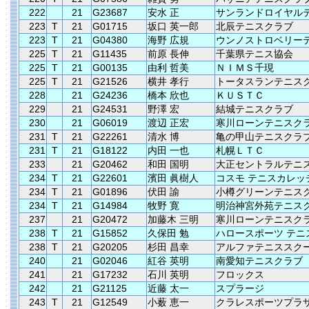
222
21
G23687
安水 正
サンランドロイヤル
223
T
21
G01715
坂口 英一郎
北辰テニスクラブ
223
T
21
G04380
海野 広規
ウンノストロベリー
225
T
21
G11435
前原 長伸
千葉県テニス協会
225
T
21
G00135
由利 哲美
ＮＩＭＳ千現
225
T
21
G21526
横井 孝行
トータスランテニス
228
21
G24236
橋本 欣也
ＫＵＳＴＣ
229
21
G24531
野澤 宏
結城テニスクラブ
230
21
G06019
渡辺 正宏
寒川ローンテニスク
231
T
21
G22261
清水 博
亀の甲山テニスクラ
231
T
21
G18122
内田 一也
札幌ＬＴＣ
233
21
G20462
和田 国明
大正セントラルテニ
234
T
21
G22601
濱田 眞樹人
コスモ テニスカレッ
234
T
21
G01896
伏田 諭
小樽グリーンテニス
234
T
21
G14984
牧野 寛
明治神宮外苑テニス
237
21
G20472
加藤木 三明
寒川ローンテニスク
238
T
21
G15852
久保田 勉
ハロースポーツ テニ
238
T
21
G20205
杉田 昌幸
アルファテニススク
240
21
G02046
紅谷 英明
南愛知テニスクラブ
241
21
G17232
石川 英明
フロックス
242
21
G21125
近藤 太一
スプラージ
243
T
21
G12549
小薮 恵一
クラレスポーツプラ