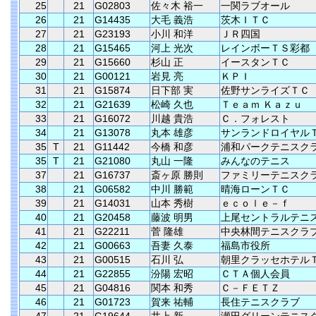
25
21
G02803
佐々木 裕一
一関ラブオール
26
21
G14435
大毛 義浩
茨木ＩＴＣ
27
21
G23193
小川 和洋
ＪＲ四国
28
21
G15465
河上 光次
レインボーＴＳ彩都
29
21
G15660
杉山 正
イースタンＴＣ
30
21
G00121
岩見 亮
ＫＰＩ
31
21
G15874
日下部 実
佐野サンライズＴＣ
32
21
G21639
松崎 久也
Ｔｅａｍ Ｋａｚｕ
33
21
G16072
川越 貴浩
Ｃ．フォレスト
34
21
G13078
丸本 雄彦
サンランドロイヤル
35
T
21
G11442
今橋 和彦
浦和パークテニスク
35
T
21
G21080
丸山 一隆
みんなのテニス
37
21
G16737
斎ヶ原 勝則
ファミリーテニスク
38
21
G06582
中川 勝範
晴海ローンＴＣ
39
21
G14031
山本 秀樹
ｅｃｏｌｅ－ｆ
40
21
G20458
藤波 明男
上尾セントラルテニ
41
21
G22211
菅 隆雄
中央林間テニスクラ
42
21
G00663
吾妻 久泰
福島市役所
43
21
G00515
石川 弘
朝里クラッセホテル
44
21
G22855
汾陽 宏昭
ＣＴＡ個人会員
45
21
G04816
関本 和秀
Ｃ－ＦＥＴＺ
46
21
G01723
賀来 祐輔
長住テニスクラブ