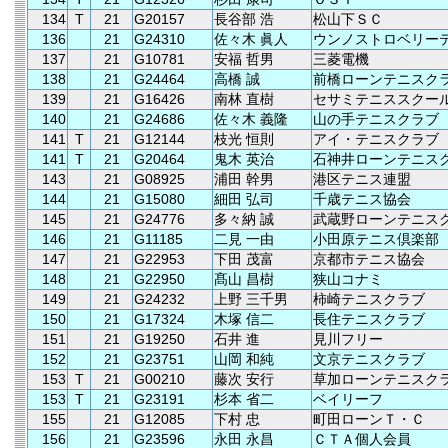
134
T
21
G20157
長谷部 浩
松山下ＳＣ
136
21
G24310
佐々木 眞人
ウンノストロベリー
137
21
G10781
安福 哲男
三菱電機
138
21
G24464
高橋 誠
前橋ローンテニスク
139
21
G16426
南林 直樹
セサミテニススクー
140
21
G24686
佐々木 義隆
山の手テニスクラブ
141
T
21
G12144
枝光 恒則
アイ・テニスクラブ
141
T
21
G20464
鬼木 英治
石神井ローンテニス
143
21
G08925
浦田 幹男
港区テニス連盟
144
21
G15080
細田 弘司
千歳テニス協会
145
21
G24776
多々納 誠
武蔵野ローンテニス
146
21
G11185
二見 一由
小田原テニス倶楽部
147
21
G22953
下田 茂富
京都市テニス協会
148
21
G22950
髙山 昌樹
狭山コナミ
149
21
G24232
上野 三千男
柿崎テニスクラブ
150
21
G17324
木塚 信二
長住テニスクラブ
151
21
G19250
石井 進
見川フリー
152
21
G23751
山岡 和純
文京テニスクラブ
153
T
21
G00210
藤次 安行
草加ローンテニスク
153
T
21
G23191
杉本 省二
ベイリーフ
155
21
G12085
下村 忠
町田ローンＴ・Ｃ
156
21
G23596
永田 永昌
ＣＴＡ個人会員