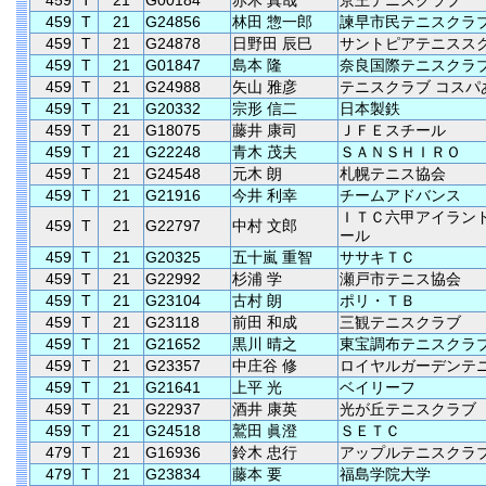
459
T
21
G00184
赤木 真哉
京王テニスクラブ
459
T
21
G24856
林田 惣一郎
諫早市民テニスクラ
459
T
21
G24878
日野田 辰巳
サントピアテニスス
459
T
21
G01847
島本 隆
奈良国際テニスクラ
459
T
21
G24988
矢山 雅彦
テニスクラブ コスパ
459
T
21
G20332
宗形 信二
日本製鉄
459
T
21
G18075
藤井 康司
ＪＦＥスチール
459
T
21
G22248
青木 茂夫
ＳＡＮＳＨＩＲＯ
459
T
21
G24548
元木 朗
札幌テニス協会
459
T
21
G21916
今井 利幸
チームアドバンス
ＩＴＣ六甲アイラン
459
T
21
G22797
中村 文郎
ール
459
T
21
G20325
五十嵐 重智
ササキＴＣ
459
T
21
G22992
杉浦 学
瀬戸市テニス協会
459
T
21
G23104
古村 朗
ポリ・ＴＢ
459
T
21
G23118
前田 和成
三観テニスクラブ
459
T
21
G21652
黒川 晴之
東宝調布テニスクラ
459
T
21
G23357
中庄谷 修
ロイヤルガーデンテ
459
T
21
G21641
上平 光
ベイリーフ
459
T
21
G22937
酒井 康英
光が丘テニスクラブ
459
T
21
G24518
鷲田 眞澄
ＳＥＴＣ
479
T
21
G16936
鈴木 忠行
アップルテニスクラ
479
T
21
G23834
藤本 要
福島学院大学