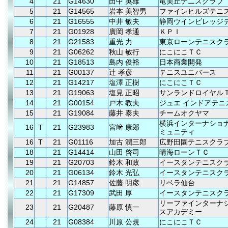
4
21
G14630
田中 英雄
竜美丘テニスクラブ
5
21
G14565
岩本 美智男
ファインヒルズテニ
6
21
G16555
中井 敏夫
静岡ウインビレッジ
7
21
G01928
廣岡 孝通
ＫＰＩ
8
21
G21583
重光 力
東京ローンテニスク
9
21
G06262
秋山 敏行
にこにこＴＣ
10
21
G18513
島内 俊裕
日本商業開発
11
21
G00137
辻 孝彦
テニスユニバース
12
21
G14217
塩澤 正樹
にこにこＴＣ
13
21
G19063
塩見 正昭
サンランドロイヤル
14
21
G00154
戸木 教夫
ジュエ インドアテニ
15
21
G19084
藤井 泰夫
チームオクヤマ
横浜インターナショ
16
T
21
G23983
宮﨑 康郎
ミュニティ
16
T
21
G01116
加古 潤三郎
広野田園テニスクラ
18
21
G14414
山田 啓司
晴海ローンＴＣ
19
21
G20703
鈴木 和政
イースタンテニスク
20
21
G06134
鈴木 光弘
イースタンテニスク
21
21
G14857
佐藤 明彦
リベラ仙台
22
21
G17309
武田 厚
イースタンテニスク
リーファインターナ
23
21
G20487
藤原 慎一
スアカデミー
24
21
G08384
川原 公規
にこにこＴＣ