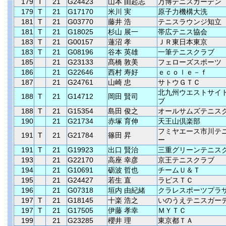
179
T
21
G24423
山本 由起志
万博テニスガーデン
179
T
21
G17170
米川 実
原子力機構大洗
181
T
21
G03770
藤井 浩
テニスラウンジ知立
181
T
21
G18025
杉山 展一
帯広テニス協会
183
T
21
G00157
蓮沼 孝
ＪＲ東日本東京
183
T
21
G08196
谷本 英雄
一筆テニスクラブ
185
21
G23133
髙橋 敦美
フェローズスポーツ
186
21
G22646
西村 寿好
ｅｃｏｌｅ－ｆ
187
21
G24761
山崎 忠
サトウＧＴＣ
北九州ウエストサイ
188
T
21
G14712
岡田 賢司
ブ
188
T
21
G15354
島田 俊之
オールサムズテニス
190
21
G21734
赤塚 育伸
天王山倶楽部
フミヤエース市川テ
191
T
21
G21784
篠田 昇
ー
191
T
21
G19923
出口 賢治
三重グリーンテニス
193
21
G22170
高座 幸彦
京王テニスクラブ
194
21
G10691
砺波 哲也
チームＵ＆Ｔ
195
21
G24427
若生 直
ラピスＴＣ
196
21
G07318
垣内 由紀緒
クラレスポーツプラ
197
T
21
G18145
十楽 浩之
いのうえテニスガー
197
T
21
G17505
伊藤 孝幸
ＭＹＴＣ
199
21
G23285
櫻井 理
東京都ＴＡ