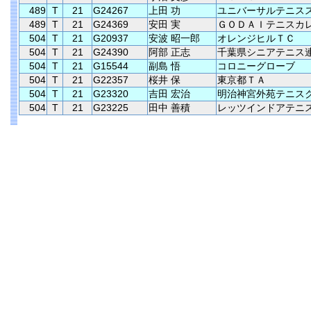
489
T
21
G24267
上田 功
ユニバーサルテニス
489
T
21
G24369
安田 実
ＧＯＤＡＩテニスカ
504
T
21
G20937
安波 昭一郎
オレンジヒルＴＣ
504
T
21
G24390
阿部 正志
千葉県シニアテニス
504
T
21
G15544
副島 悟
コロニーグローブ
504
T
21
G22357
桜井 保
東京都ＴＡ
504
T
21
G23320
吉田 宏治
明治神宮外苑テニス
504
T
21
G23225
田中 善積
レッツインドアテニ