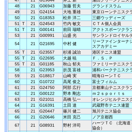
47
21
G19644
井上 新
瀬田グリーンテニス
48
21
G06943
加藤 哲夫
グランドスラム
49
21
G24154
大地 重雄
東京ローンテニスク
50
21
G18353
松井 洋二
三郷ウッディーズ
51
T
21
G24543
竹内 敏文
ＣＴＡ個人会員
51
T
21
G00141
前田 瑞晴
アクトスポーツクラ
53
21
G00991
山盛 光
サンランドロイヤル
リーファインターナ
54
21
G21695
中村 健
スアカデミー
55
T
21
G23557
杉浦 誠治
港区テニス連盟
55
T
21
G22695
大越 暁
Ｆ．Ｓ．Ｐ
55
T
21
G01185
秋山 郁夫
ファミリーテニスク
58
21
G23953
折茂 富雄
浦和パークテニスク
59
21
G18817
山崎 実
晴海ローンＴＣ
60
21
G10722
高尾 俊之
富士フィルム
61
21
G24750
阿部 広行
京都東山テニスクラ
62
21
G00122
野本 剛志
ｍ２ｓｐｏｒｔｓ
63
21
G21011
高橋 弘一
オレンジヒルテニス
64
21
G16391
土田 達
武蔵野市テニス連盟
65
21
G20447
篠川 健二
旭川テニス協会
66
21
G20646
米田 克己
ノア京都西
ハーツＴＣ （北海道
67
21
G08931
野村 洋司
協会）