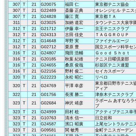
307
T
21
G20075
福田 仁
東京都テニス協会
307
T
21
G22489
斎藤 正典
オレンジヒル テニス
307
T
21
G24828
藤江 寛
東京都ＴＡ
311
21
G23025
加納 道宏
タウンテニス大泉学
312
T
21
G21712
伊藤 幸一
京王テニスクラブ
312
T
21
G24313
古田 佳史
ＴＡＧＧＲＯＵＰ
312
T
21
G14648
琴野 実
ファイナルエージ
312
T
21
G02712
栗原 豊
国立スポーツ科学セ
316
T
21
G24807
飛田 浩輔
Ｇｏｏｄ Ｓｈｏｔ
316
T
21
G20185
秋葉 紀雄
テニス日曜倶楽部
316
T
21
G24655
桑原 俊哉
杉並区テニス連盟
316
T
21
G22156
野村 俊二
セイカスポーツ
320
T
21
G22223
永松 昭仁
リベロ
東京都日野市テニス
320
T
21
G24769
平澤 幸彦
アィア
322
21
G01756
長濱 勝二
津奈木テニスクラブ
ラポーム あすなろラ
323
T
21
G02684
神沢 靖彦
ブ
323
T
21
G24999
田村 稔
アクティブテニス幸
323
T
21
G10763
清水 信一
日立佐和
323
T
21
G24587
濱口 昭廣
上尾セントラルテニ
323
T
21
G09581
関 敏秀
金町テニスガーデン