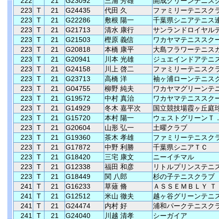
222
21
G23092
三浦 芳雄
開成グリーンテニス
223
T
21
G24435
代田 久
ファミリーテニスク
223
T
21
G22286
敷根 陽一
千葉県シニアテニス
223
T
21
G21713
清水 康行
サンランドロイヤル
223
T
21
G21503
樫原 義信
ワカヤマテニススク
223
T
21
G20818
本橋 康平
大島フラワーテニス
223
T
21
G20941
川本 光雄
ジュエインドアテニ
223
T
21
G24158
川上 啓二
ファミリーテニスク
223
T
21
G23713
高橋 洋
袖ヶ浦ローンテニス
223
T
21
G04755
柳野 純夫
ワカヤマグリーンテ
223
T
21
G19572
中村 真治
ワカヤマテニススク
223
T
21
G14929
冬木 嘉平次
国立競技場霞ヶ丘庭
223
T
21
G15720
本村 陽一
ウェストグリーンＴ
223
T
21
G20604
山形 弘一
土曜クラブ
223
T
21
G19360
茶木 孝雄
ファミリーテニスク
223
T
21
G17872
中野 利勝
千葉県シニアＴＣ
223
T
21
G18420
三宅 康文
ニーイチマル
223
T
21
G12338
福田 和彦
リトルプリンステニ
223
T
21
G18449
関 八郎
杉の子テニスクラブ
241
T
21
G16233
草薙 脩
ＡＳＳＥＭＢＬＹ Ｔ
241
T
21
G12512
米山 徹夫
越ヶ谷グリーンテニ
241
T
21
G24474
内村 好
浦和パークテニスク
241
T
21
G24040
川越 清孝
シーガイア