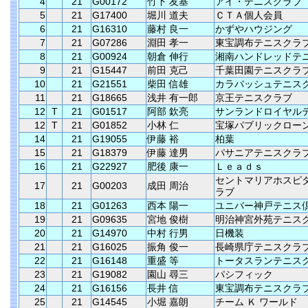
4
21
G00172
竹下 友基
アイ・テニスクラブ
5
21
G17400
堀川 道夫
ＣＴＡ個人会員
6
21
G16310
藤村 良一
かずやハウジング
7
21
G07286
淵田 孝一
東宝調布テニスクラ
8
21
G00924
朝倉 伸行
湘南ハンドレッドテ
9
21
G15447
前田 克己
千葉田園テニスクラ
10
21
G21551
柴田 信雄
カラバッシュテニス
11
21
G18665
浅井 有一郎
京王テニスクラブ
12
T
21
G01517
阿部 欽亮
サンランドロイヤル
12
T
21
G01852
小林 仁
宝塚パブリックロー
14
21
G19055
伊藤 裕
柏葉
15
21
G18379
伊藤 達男
パサニアテニスクラ
16
21
G22927
肥後 康一
Ｌｅａｄｓ
セントマリアホスピ
17
21
G00203
成田 周治
ラブ
18
21
G01263
西本 陽一
ユニバー神戸テニス
19
21
G09635
宮地 俊樹
明治神宮外苑テニス
20
21
G14970
中村 行男
日機装
21
21
G16025
振角 俊一
長崎県庁テニスクラ
22
21
G16148
重盛 等
トータスランテニス
23
21
G19082
園山 尋三
パシフィック
24
21
G16156
長井 信
東宝調布テニスクラ
25
21
G14545
小堀 嘉朗
チーム Ｋ ワールド