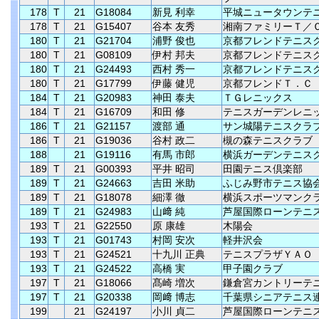
178
T
21
G18084
新見 利幸
平城ニュータウンテ
178
T
21
G15407
谷本 友秀
湘南ファミリーＴ／
180
T
21
G21704
浦野 俊也
京都フレンドテニス
180
T
21
G08109
伊村 邦夫
京都フレンドテニス
180
T
21
G24493
西村 秀一
京都フレンドテニス
180
T
21
G17799
伊藤 健児
京都フレンドＴ．Ｃ
184
T
21
G20983
神田 泰夫
ＴＧレニックス
184
T
21
G16709
和田 修
テニスガーデンレニ
186
T
21
G21157
渡部 通
サン城陽テニスクラ
186
T
21
G19036
谷村 政二
槻の森テニスクラブ
188
21
G19116
有馬 市郎
横浜ガーデンテニス
189
T
21
G00393
平井 昭司
田園テニス倶楽部
189
T
21
G24663
吉田 米助
ふじみ野市テニス協
189
T
21
G18078
細澤 徹
横浜スポーツマンク
189
T
21
G24983
山﨑 純
芦屋国際ローンテニ
193
T
21
G22550
原 康雄
木陽会
193
T
21
G01743
村岡 安次
軽井沢会
193
T
21
G24521
十九川 正典
テニスプラザＹＡＯ
193
T
21
G24522
高橋 実
甲子園クラブ
197
T
21
G18066
髙崎 増次
鎌倉宮カントリーテ
197
T
21
G20338
岡﨑 博志
千葉県シニアテニス
199
21
G24197
小川 貞二
芦屋国際ローンテニ