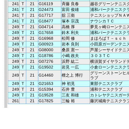
241
T
21
G16119
斉藤 良春
越谷グリーンテニス
241
T
21
G24473
富田 俊雄
浦和パークテニスク
241
T
21
G17717
舘 三衛
テニスショップＮＡ
241
T
21
G18477
塚本 宗茂
ナウシカＴＣ
249
T
21
G04714
高橋 厚
夢見ヶ崎ローンテニ
249
T
21
G17658
鈴木 利夫
浦和パークテニスク
249
T
21
G16968
松岡 修
まほろばＴ－ｓｃｈ
249
T
21
G00923
岩本 良則
小田原ガーデンテニ
249
T
21
G08000
桑原 憲一
芦屋シーサイドテニ
249
T
21
G18786
小嶋 政夫
３０３ＴＣ
249
T
21
G07276
浜野 紘二
横須賀ダイヤランド
249
T
21
G19502
岩見 一広
小倉ローンテニスク
グリーンストーンヒ
249
T
21
G14460
檀之上 博行
ラブ
249
T
21
G21653
神 初見
東部テニスクラブ
249
T
21
G15394
石井 豊
浦和テニスクラブ
249
T
21
G19528
三友 和雄
カトレヤテニスガー
261
21
G17825
三輪 裕
藤沢城南テニスクラ