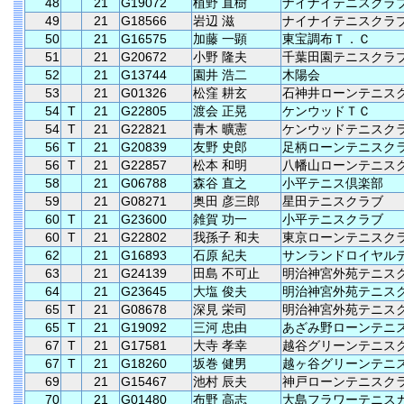
48
21
G19072
植野 直樹
ナイナイテニスクラ
49
21
G18566
岩辺 滋
ナイナイテニスクラ
50
21
G16575
加藤 一顕
東宝調布Ｔ．Ｃ
51
21
G20672
小野 隆夫
千葉田園テニスクラ
52
21
G13744
園井 浩二
木陽会
53
21
G01326
松窪 耕玄
石神井ローンテニス
54
T
21
G22805
渡会 正晃
ケンウッドＴＣ
54
T
21
G22821
青木 曠憲
ケンウッドテニスク
56
T
21
G20839
友野 史郎
足柄ローンテニスク
56
T
21
G22857
松本 和明
八幡山ローンテニス
58
21
G06788
森谷 直之
小平テニス倶楽部
59
21
G08271
奥田 彦三郎
星田テニスクラブ
60
T
21
G23600
雑賀 功一
小平テニスクラブ
60
T
21
G22802
我孫子 和夫
東京ローンテニスク
62
21
G16893
石原 紀夫
サンランドロイヤル
63
21
G24139
田島 不可止
明治神宮外苑テニス
64
21
G23645
大塩 俊夫
明治神宮外苑テニス
65
T
21
G08678
深見 栄司
明治神宮外苑テニス
65
T
21
G19092
三河 忠由
あざみ野ローンテニ
67
T
21
G17581
大寺 孝幸
越谷グリーンテニス
67
T
21
G18260
坂巻 健男
越ヶ谷グリーンテニ
69
21
G15467
池村 辰夫
神戸ローンテニスク
70
21
G01480
布野 高志
大島フラワーテニス