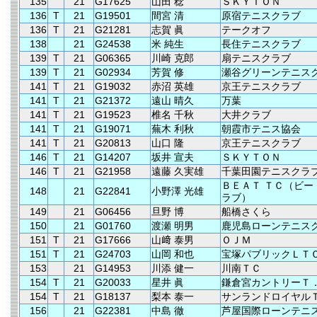
135
21
G17625
山田 稔
ＳＫＹＴＯＮ
136
T
21
G19501
間宮 清
原宿テニスクラブ
136
T
21
G21281
志賀 眞
テークオフ
138
21
G24538
米 純生
長住テニスクラブ
139
T
21
G06365
川崎 克郎
扇テニスクラブ
139
T
21
G02934
芳賀 修
瀬谷グリーンテニス
141
T
21
G19032
赤沼 英雄
京王テニスクラブ
141
T
21
G21372
遠山 晴久
万葉
141
T
21
G19523
椎名 千秋
大井クラブ
141
T
21
G19071
蕪木 利秋
朝霞市テニス協会
141
T
21
G20813
山口 隆
京王テニスクラブ
146
T
21
G14207
坂井 宣夫
ＳＫＹＴＯＮ
146
T
21
G21958
遠藤 久実雄
千葉田園テニスクラ
ＢＥＡＴ ＴＣ（ビー
148
21
G22841
小野澤 光雄
ラブ）
149
21
G06456
旦野 博
船橋さくら
150
21
G01760
渡瀬 明男
鹿児島ローンテニス
151
T
21
G17666
山﨑 泰男
ＯＪＭ
151
T
21
G24703
山岡 和也
宝塚パブリックＬＴ
153
21
G14953
川添 健一
川南ＴＣ
154
T
21
G20033
星井 眞
鎌倉宮カントリーＴ
154
T
21
G18137
梨本 泰一
サンランドロイヤル
156
21
G22381
中島 徹
芦屋国際ローンテニ