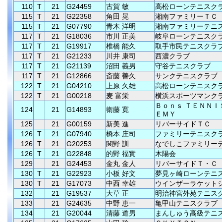
110
T
21
G24459
古賀 敏
高松ローンテニスク
115
T
21
G22358
角田 晃
湘南ファミリーＴＣ
115
T
21
G07790
青木 洋明
湘南ファミリーテニ
117
T
21
G18036
市川 正美
岐阜ローンテニスク
117
T
21
G19917
椎橋 能久
取手市民テニスクラ
117
T
21
G21233
川井 康司
西濃クラブ
117
T
21
G21139
沼田 義男
守谷テニスクラブ
117
T
21
G12866
斎藤 善久
サンクテニスクラブ
122
T
21
G04210
上原 久雄
高松ローンテニスク
122
T
21
G00218
麦 富栄
横浜スポーツマンク
Ｂｏｎｓ ＴＥＮＮＩ
124
21
G14893
衛藤 寛
ＥＭＹ
125
21
G00159
新美 進
リバーサイドＴＣ
126
T
21
G07940
橋本 庄司
ファミリーテニスク
126
T
21
G20253
関野 訓
なでしこファミリー
126
T
21
G22848
的野 福實
木陽会
129
21
G24453
金丸 金人
リバーサイドＴ・Ｃ
130
T
21
G22923
小板 好文
夢見ヶ崎ローンテニ
130
T
21
G17073
中西 幸雄
ウインザーラケット
132
21
G19537
大草 正
明治神宮外苑テニス
133
21
G24635
中野 恵一
亀甲山テニスクラブ
134
21
G20044
清藤 道男
まんしゅう高級テニ