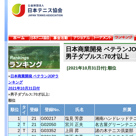
日本商業開発 ベテランJ
男子ダブルス:70才以上
[2021年10月31日付]:順位
»
日本商業開発 ベテランJOPラ
ンキング
2021年10月31日付
»男子ダブルス:70才以上:
順位
タ
順位
登録
登録No.
氏名
所属
イ
1
21
G00217
塩見 芳彦
湘南ハンドレッドテ
2
T
21
G02050
宮川 正夫
名古屋グリーンテニ
2
T
21
G03352
上田 昇
諸の木テニス倶楽部