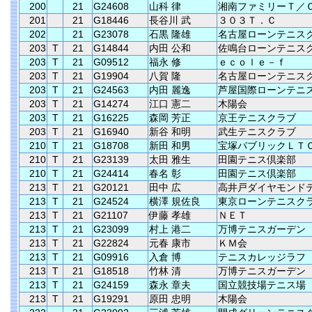
200
21
G24608
山科 律
湘南ファミリーＴ／
201
21
G18446
長谷川 武
３０３Ｔ．Ｃ
202
21
G23078
石黒 隆雄
名古屋ローンテニス
203
T
21
G14844
内田 公和
佐鳴台ローンテニス
203
T
21
G09512
福永 修
ｅｃｏｌｅ－ｆ
203
T
21
G19904
八賀 隆
名古屋ローンテニス
203
T
21
G24563
内田 麗逸
芦屋国際ローンテニ
203
T
21
G14274
江口 憲二
木陽会
203
T
21
G16225
森岡 芳正
京王テニスクラブ
203
T
21
G16940
新谷 和明
武生テニスクラブ
210
T
21
G18708
新田 和男
宝塚パブリックＬＴ
210
T
21
G23139
太田 雅生
田園テニス倶楽部
210
T
21
G24414
春名 彰
田園テニス倶楽部
213
T
21
G20121
田中 広
高井戸ダイヤモンド
213
T
21
G24524
横澤 規佐良
東京ローンテニスク
213
T
21
G21107
伊藤 孝雄
ＮＥＴ
213
T
21
G23099
村上 港二
万博テニスガーデン
213
T
21
G22824
元春 康市
ＫＭ会
213
T
21
G09916
入倉 博
テニスカレッジラフ
213
T
21
G18518
竹林 清
万博テニスガーデン
213
T
21
G24159
森永 章夫
国立競技場テニス場
213
T
21
G19291
原田 忠明
木陽会