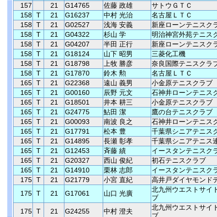
157
21
G14765
佐藤 政雄
サトウＧＴＣ
158
T
21
G16237
中村 光治
名古屋ＬＴＣ
158
T
21
G02527
浅海 安義
新座ローンテニスク
158
T
21
G04322
杉山 学
明治神宮外苑テニス
158
T
21
G04207
半田 正行
新座ローンテニスク
158
T
21
G18124
山下 昭男
三菱化工機
158
T
21
G18798
上牧 勝彦
奈良国際テニスクラ
158
T
21
G17870
鈴木 勲
名古屋ＬＴＣ
165
T
21
G22368
遠山 義男
小金原テニスクラブ
165
T
21
G00160
辰野 元文
石神井ローンテニス
165
T
21
G18501
井本 耕三
小金原テニスクラブ
165
T
21
G24775
鮎田 潔
鷹の台テニスクラブ
165
T
21
G00093
南波 良之
石神井ローンテニス
165
T
21
G17791
松本 豊
千葉県シニアテニス
165
T
21
G14895
長瀬 彰孝
千葉県シニアテニス
165
T
21
G12453
斉藤 績
イースタンテニスク
165
T
21
G20327
西山 俊紀
初石テニスクラブ
165
T
21
G14910
栗林 志郎
イースタンテニスク
175
T
21
G21779
小宮 直紀
高井戸ダイヤモンド
北九州ウエストサイ
175
T
21
G17061
山口 光廣
ブ
北九州ウエストサイ
175
T
21
G24255
中村 澄夫
ブ