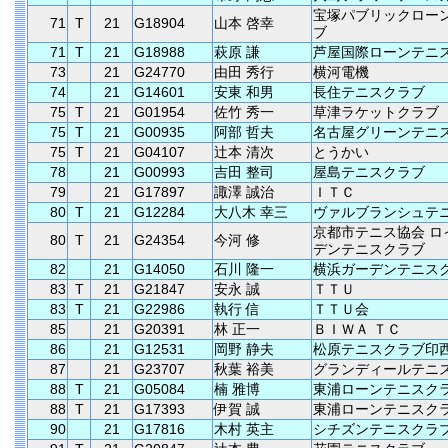
宝塚パブリックロー
71
T
21
G18904
山本 啓幸
ブ
71
T
21
G18988
萩原 謙
芦屋国際ローンテニ
73
21
G24770
由田 秀行
横河電機
74
21
G14601
安東 和男
長住テニスクラブ
75
T
21
G01954
佐竹 秀一
草津ラケットクラブ
75
T
21
G00935
阿部 哲夫
名古屋グリーンテニ
75
T
21
G04107
辻本 清次
とうかい
78
21
G00993
吉田 整司
屋島テニスクラブ
79
21
G17897
諏澤 誠治
ＩＴＣ
80
T
21
G12284
大八木 幸三
ヴァルブランシュテ
京都市テニス協会 ロ
80
T
21
G24354
今河 修
デンテニスクラブ
82
21
G14050
石川 隆一
横浜ガーデンテニス
83
T
21
G21847
安永 誠
ＴＴＵ
83
T
21
G22986
執行 信
ＴＴＵ会
85
21
G20391
林 正一
ＢＩＷＡ ＴＣ
86
21
G12531
岡野 静夫
松原テニスクラブ印
87
21
G23707
秋葉 裕美
グランディールテニ
88
T
21
G05084
楠 雅博
東浦ローンテニスク
88
T
21
G17393
伊賀 誠
東浦ローンテニスク
90
21
G17816
木村 英主
シチズンテニスクラ