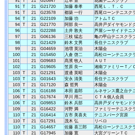
91
T
21
G20847
辻本 豊
花園テニスクラブ
91
T
21
G21720
加藤 泰孝
西尾Ｌ．Ｔ．Ｃ
91
T
21
G23578
都築 一行
西尾ローンテニスク
94
T
21
G22109
加藤 功
アトムＴＣ
94
T
21
G21770
阿部 良一
高井戸ダイヤモンド
96
21
G22288
土井 敦夫
芦屋シーサイドテニ
97
21
G06136
三枝 猛志
亀の甲山テニスクラ
98
21
G21429
鈴木 文男
長住テニスクラブ
99
21
G04659
池増 英治
木陽会
100
21
G15450
入倉 啓二
高松ローンテニスク
101
21
G09683
髙濱 牧人
ＡＵＴ
102
21
G19605
笠原 良一
湘南ファミリーＴ／
103
T
21
G21291
渡邊 英昭
木陽会
103
T
21
G01643
安永 清美
長住テニスクラブ
103
T
21
G17120
森 哲男
木陽会
106
T
21
G16188
本田 嘉郎
ルネサンス鷹之台テ
106
T
21
G17674
早川 用二
ＣＴＡ個人会員
106
T
21
G09853
鈴木 兵部
高井戸ダイヤモンド
109
21
G16422
河野 満
ファミリーテニスク
110
T
21
G16414
古市 美喜夫
テニスパーク宮原
110
T
21
G17291
茂木 弘
リベロ
110
T
21
G14657
佐藤 喜三郎
高松ローンテニスク
110
T
21
G17945
加藤 寛
大宮グリーンＴＣ