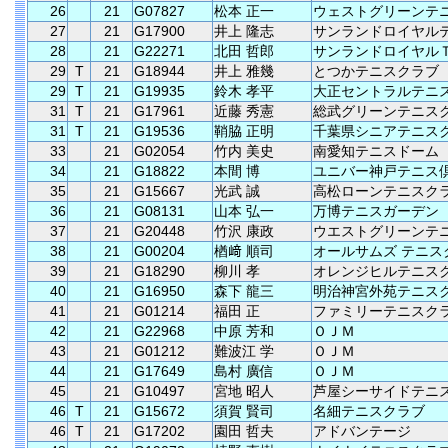
26
21
G07827
松本 正一
ウェストグリーンテ
27
21
G17900
井上 隆志
サンランドロイヤル
28
21
G22271
北田 哲郎
サンランドロイヤル
29
T
21
G18944
井上 雅幾
とつかテニスクラブ
29
T
21
G19935
鈴木 孝平
大正セントラルテニ
31
T
21
G17961
近藤 秀憲
総武グリーンテニス
31
T
21
G19536
鞘脇 正明
千葉県シニアテニス
33
21
G02054
竹内 美史
南愛知テニスドーム
34
21
G18822
本間 博
ユニバー神戸テニス
35
21
G15667
光武 誠
高松ローンテニスク
36
21
G08131
山本 弘一
万博テニスガーデン
37
21
G20448
竹沢 康政
ウエストグリーンテ
38
21
G00204
楢﨑 順司
オールサムズ テニス
39
21
G18290
柳川 孝
オレンジヒルテニス
40
21
G16950
森下 龍三
明治神宮外苑テニス
41
21
G01214
福田 正
ファミリーテニスク
42
21
G22968
中原 芳和
ＯＪＭ
43
21
G01212
難波江 学
ＯＪＭ
44
21
G17649
島村 廣信
ＯＪＭ
45
21
G10497
宮地 昭人
芦屋シーサイドテニ
46
T
21
G15672
須賀 賢司
名細テニスクラブ
46
T
21
G17202
園田 哲夫
アドバンテージ