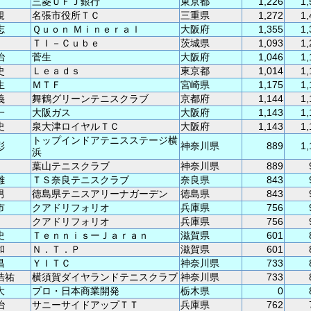
三菱ＵＦＪ銀行
東京都
1,226
1,
規
名張市役所ＴＣ
三重県
1,272
1,
志
Ｑｕｏｎ Ｍｉｎｅｒａｌ
大阪府
1,355
1,
ＴＩ－Ｃｕｂｅ
茨城県
1,093
1,
治
菅生
大阪府
1,046
1,
史
Ｌｅａｄｓ
東京都
1,014
1,
生
ＭＴＦ
宮崎県
1,175
1,
義
舞鶴グリーンテニスクラブ
京都府
1,144
1,
一
大阪ガス
大阪府
1,143
1,
史
泉大津ロイヤルＴＣ
大阪府
1,143
1,
トップインドアテニスステージ横
彰
神奈川県
889
1,
浜
葉山テニスクラブ
神奈川県
889
雄
ＴＳ奈良テニスクラブ
奈良県
843
男
徳島県テニスアリーナガーデン
徳島県
843
市
クアドリフォリオ
兵庫県
756
クアドリフォリオ
兵庫県
756
史
ＴｅｎｎｉｓーＪａｒａｎ
滋賀県
601
和
Ｎ．Ｔ．Ｐ
滋賀県
601
昌
ＹＩＴＣ
神奈川県
733
浩祐
横須賀ダイヤランドテニスクラブ
神奈川県
733
大
プロ・日本商業開発
栃木県
0
治
サニーサイドアップＴＴ
兵庫県
762