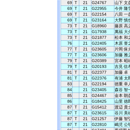
69
T
21
G24767
山下 文
69
T
21
G22955
今井 隆
69
T
21
G22154
八田 一
69
T
21
G23164
大野 慎
73
T
21
G18960
藤原 高
73
T
21
G17938
萬福 大
73
T
21
G21877
松本 和
76
21
G22405
木原 誉
77
T
21
G23605
片岡 保
77
T
21
G23606
加藤 雅
79
T
21
G20389
宮本 昭
79
T
21
G20193
吉見 信
81
T
21
G22377
加藤 卓
81
T
21
G22376
有浦 太
83
21
G22194
徳重 幸
84
21
G23405
森谷 智
85
21
G24467
金本 朗
86
21
G18425
山里 徳
87
T
21
G15412
渡辺 貴
87
T
21
G23615
谷川 美
87
T
21
G21257
伊藤 智
87
T
21
G22810
嶋児 公