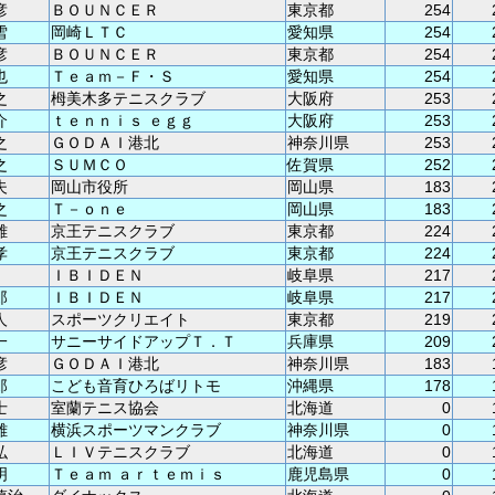
彦
ＢＯＵＮＣＥＲ
東京都
254
雪
岡崎ＬＴＣ
愛知県
254
彦
ＢＯＵＮＣＥＲ
東京都
254
也
Ｔｅａｍ－Ｆ・Ｓ
愛知県
254
之
栂美木多テニスクラブ
大阪府
253
介
ｔｅｎｎｉｓ ｅｇｇ
大阪府
253
之
ＧＯＤＡＩ港北
神奈川県
253
之
ＳＵＭＣＯ
佐賀県
252
夫
岡山市役所
岡山県
183
之
Ｔ－ｏｎｅ
岡山県
183
雄
京王テニスクラブ
東京都
224
孝
京王テニスクラブ
東京都
224
ＩＢＩＤＥＮ
岐阜県
217
郎
ＩＢＩＤＥＮ
岐阜県
217
人
スポーツクリエイト
東京都
219
一
サニーサイドアップＴ．Ｔ
兵庫県
209
彦
ＧＯＤＡＩ港北
神奈川県
183
郎
こども音育ひろばリトモ
沖縄県
178
士
室蘭テニス協会
北海道
0
雄
横浜スポーツマンクラブ
神奈川県
0
弘
ＬＩＶテニスクラブ
北海道
0
明
Ｔｅａｍ ａｒｔｅｍｉｓ
鹿児島県
0