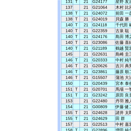
131
T
21
G24177
星野 友
137
21
G21064
木村 比
138
T
21
G24072
前田 一
138
T
21
G24019
貝森 勝
140
T
21
G24118
千代田 
140
T
21
G22359
古泉 聡
140
T
21
G24176
島田 博
140
T
21
G23086
佐藤 喜
140
T
21
G21189
鶴越 賢
145
21
G22631
島崎 圭
146
T
21
G20333
中村 純
146
T
21
G20626
吉川 典
146
T
21
G23861
藤原 順
146
T
21
G15507
蒲池 大
150
21
G20439
宮本 泰
151
T
21
G20701
馬場 一
151
T
21
G23242
原田 良
153
21
G22480
丹羽 雅
154
21
G00809
伊藤 健
155
T
21
G24628
諸井 太
155
T
21
G24629
田 群
157
21
G22513
中村 嘉
158
T
21
G22896
増田 純