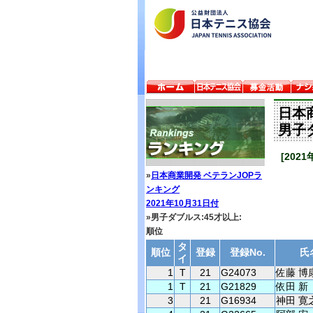
日本
男子
[202
»
日本商業開発 ベテランJOPラ
ンキング
2021年10月31日付
»男子ダブルス:45才以上:
順位
タ
順位
登録
登録No.
氏
イ
1
T
21
G24073
佐藤 博
1
T
21
G21829
依田 新
3
21
G16934
神田 寛