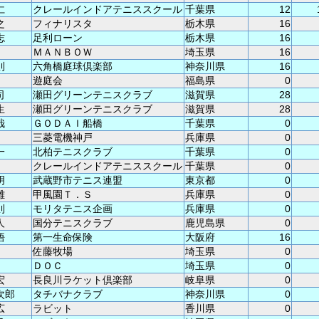
仁
クレールインドアテニススクール
千葉県
12
之
フィナリスタ
栃木県
16
志
足利ローン
栃木県
16
ＭＡＮＢＯＷ
埼玉県
16
則
六角橋庭球倶楽部
神奈川県
16
遊庭会
福島県
0
司
瀬田グリーンテニスクラブ
滋賀県
28
生
瀬田グリーンテニスクラブ
滋賀県
28
哉
ＧＯＤＡＩ船橋
千葉県
0
三菱電機神戸
兵庫県
0
一
北柏テニスクラブ
千葉県
0
クレールインドアテニススクール
千葉県
0
明
武蔵野市テニス連盟
東京都
0
雄
甲風園Ｔ．Ｓ
兵庫県
0
則
モリタテニス企画
兵庫県
0
人
国分テニスクラブ
鹿児島県
0
悟
第一生命保険
大阪府
16
佐藤牧場
埼玉県
0
ＤＯＣ
埼玉県
0
宏
長良川ラケット倶楽部
岐阜県
0
次郎
タチバナクラブ
神奈川県
0
広
ラビット
香川県
0