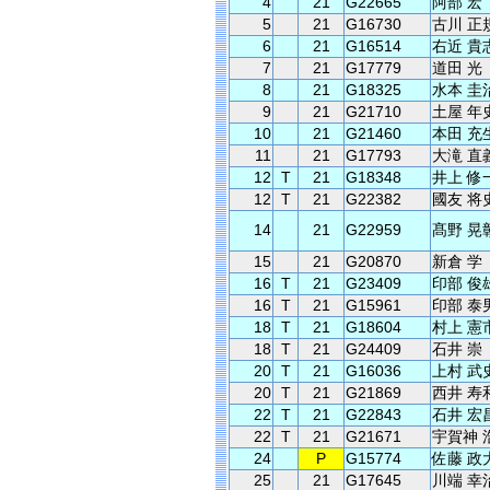
4
21
G22665
阿部 宏
5
21
G16730
古川 正
6
21
G16514
右近 貴
7
21
G17779
道田 光
8
21
G18325
水本 圭
9
21
G21710
土屋 年
10
21
G21460
本田 充
11
21
G17793
大滝 直
12
T
21
G18348
井上 修
12
T
21
G22382
國友 将
14
21
G22959
髙野 晃
15
21
G20870
新倉 学
16
T
21
G23409
印部 俊
16
T
21
G15961
印部 泰
18
T
21
G18604
村上 憲
18
T
21
G24409
石井 崇
20
T
21
G16036
上村 武
20
T
21
G21869
西井 寿
22
T
21
G22843
石井 宏
22
T
21
G21671
宇賀神 
24
P
G15774
佐藤 政
25
21
G17645
川端 幸