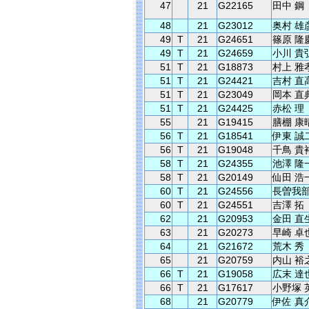
47
21
G22165
田中 鋼
48
21
G23012
奥村 雄
49
T
21
G24651
篠原 隆
49
T
21
G24659
小川 貴
51
T
21
G18873
村上 雅
51
T
21
G24421
吉村 直
51
T
21
G23049
岡本 直
51
T
21
G24425
赤松 理
55
21
G19415
膳棚 康
56
T
21
G18541
伊東 誠
56
T
21
G19048
千鳥 貴
58
T
21
G24355
池澤 隆
58
T
21
G20149
仙田 浩
60
T
21
G24556
長曽我部
60
T
21
G24551
吉澤 拓
62
21
G20953
金田 直
63
21
G20273
早崎 卓
64
21
G21672
荒木 秀
65
21
G20759
内山 裕
66
T
21
G19058
広末 達
66
T
21
G17617
小野塚 
68
21
G20779
伊佐 真