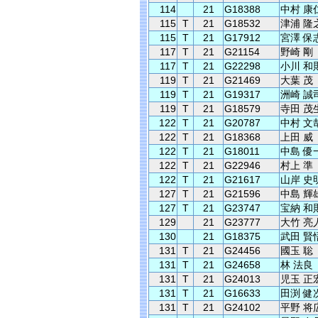
114
21
G18388
中村 康
115
T
21
G18532
津浦 隆
115
T
21
G17912
宮澤 保
117
T
21
G21154
野崎 剛
117
T
21
G22298
小川 和
119
T
21
G21469
大葉 茂
119
T
21
G19317
洲崎 誠
119
T
21
G18579
寺田 茂
122
T
21
G20787
中村 文
122
T
21
G18368
上田 威
122
T
21
G18011
中島 優
122
T
21
G22946
村上 準
122
T
21
G21617
山岸 史
127
T
21
G21596
中島 輝
127
T
21
G23747
宝納 和
129
21
G23777
大竹 亮
130
21
G18375
武田 賢
131
T
21
G24456
國玉 聡
131
T
21
G24658
林 法良
131
T
21
G24013
児玉 正
131
T
21
G16633
田渕 健
131
T
21
G24102
平野 将