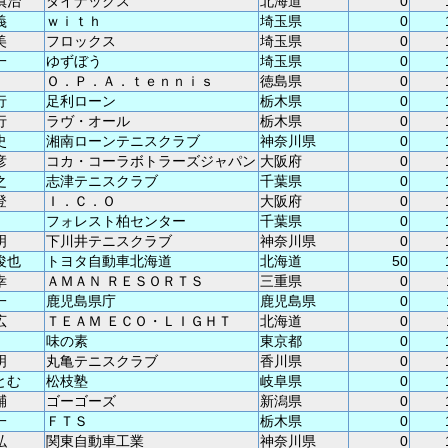
慎治
ダイナックス
北海道
0
義
ｗｉｔｈ
埼玉県
0
美
フロックス
埼玉県
0
一
ゆずぼう
埼玉県
0
Ｏ．Ｐ．Ａ．ｔｅｎｎｉｓ
徳島県
0
行
足利ローン
栃木県
0
行
ラヴ・オール
栃木県
0
史
湘南ローンテニスクラブ
神奈川県
0
彦
コカ・コーラボトラーズジャパン
大阪府
0
之
志津テニスクラブ
千葉県
0
登
Ｉ．Ｃ．Ｏ
大阪府
0
フォレスト柏センター
千葉県
0
明
下川井テニスクラブ
神奈川県
0
俊也
トヨタ自動車北海道
北海道
50
幸
ＡＭＡＮ ＲＥＳＯＲＴＳ
三重県
0
一
鹿児島県庁
鹿児島県
0
広
ＴＥＡＭ ＥＣＯ・ＬＩＧＨＴ
北海道
0
味の素
東京都
0
明
丸亀テニスクラブ
香川県
0
とむ
松枝塾
岐阜県
0
輔
ゴーゴーズ
新潟県
0
一
ＦＴＳ
栃木県
0
弘
関東自動車工業
神奈川県
0