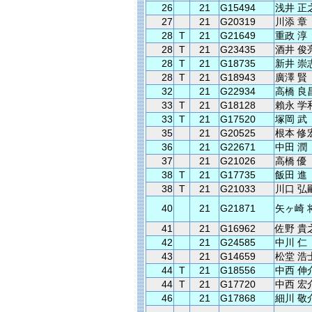
26
21
G15494
浅井 正
27
21
G20319
川添 章
28
T
21
G21649
重政 淳
28
T
21
G23435
酒井 俊
28
T
21
G18735
新井 崇
28
T
21
G18943
廣澤 賢
32
21
G22934
高橋 良
33
T
21
G18128
賴永 学
33
T
21
G17520
塚岡 武
35
21
G20525
根本 修
36
21
G22671
中田 潤
37
21
G21026
高橋 優
38
T
21
G17735
飯田 進
38
T
21
G21033
川口 弘
40
21
G21871
矢ヶ崎 
41
21
G16962
佐野 貴
42
21
G24585
中川 仁
43
21
G14659
松堂 浩
44
T
21
G18556
中西 伸
44
T
21
G17720
中西 宏
46
21
G17868
細川 敬