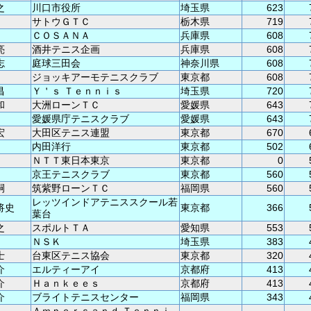
之
川口市役所
埼玉県
623
サトウＧＴＣ
栃木県
719
ＣＯＳＡＮＡ
兵庫県
608
亮
酒井テニス企画
兵庫県
608
志
庭球三田会
神奈川県
608
ジョッキアーモテニスクラブ
東京都
608
昌
Ｙ＇ｓ Ｔｅｎｎｉｓ
埼玉県
720
和
大洲ローンＴＣ
愛媛県
643
愛媛県庁テニスクラブ
愛媛県
643
宏
大田区テニス連盟
東京都
670
内田洋行
東京都
502
ＮＴＴ東日本東京
東京都
0
京王テニスクラブ
東京都
560
嗣
筑紫野ローンＴＣ
福岡県
560
レッツインドアテニススクール若
将史
東京都
366
葉台
之
スポルトＴＡ
愛知県
553
ＮＳＫ
埼玉県
383
士
台東区テニス協会
東京都
320
介
エルティーアイ
京都府
413
介
Ｈａｎｋｅｅｓ
京都府
413
介
ブライトテニスセンター
福岡県
343