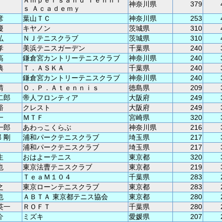
Ａｍｐｅｒｓａｎｄ Ｔｅｎｎｉ
神奈川県
379
ｓ Ａｃａｄｅｍｙ
彦
葉山ＴＣ
神奈川県
253
慶
キヤノン
茨城県
310
弘
ＮＪテニスクラブ
茨城県
310
孝
美浜テニスガーデン
千葉県
240
高
鎌倉宮カントリーテニスクラブ
神奈川県
240
典
Ｔ．ＡＳＫＡ
千葉県
240
鎌倉宮カントリーテニスクラブ
神奈川県
240
晴
Ｏ．Ｐ．Ａｔｅｎｎｉｓ
徳島県
209
二郎
帝人フロンティア
大阪府
249
裕
クレスト
大阪府
249
一
ＭＴＦ
宮崎県
320
一郎
あわっこくらぶ
神奈川県
216
 剛
浦和パークテニスクラブ
埼玉県
217
浦和パークテニスクラブ
埼玉県
217
生
おはよーテニス
東京都
320
也
東京法曹テニスクラブ
東京都
219
ＴｅａＭ１０４
千葉県
283
之
東京ローンテニスクラブ
東京都
283
也
ＡＢＴＡ 東京都テニス協会
東京都
280
英一
ＲＯＦＴ
千葉県
280
介
ミズキ
愛媛県
207