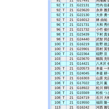
91
21
G17491
馬場園 
92
T
21
G22131
竹内 信
92
T
21
G23620
永井 雅
92
T
21
G22130
大井 勇
92
T
21
G16012
林 由祐
96
T
21
G21731
大和 秀
96
T
21
G21732
小竹 俊
98
T
21
G23439
下村 貴
98
T
21
G24440
武智 邦
100
T
21
G16219
佐野 徳
100
T
21
G23901
田村 英
100
T
21
G22364
稲野 亘
103
21
G23670
鶴我 充
104
21
G14421
八木沢 
105
T
21
G20573
本釜 一
105
T
21
G24045
本釜 耕
105
T
21
G16303
山原 光
108
T
21
G17022
北川 薫
108
T
21
G18922
松川 輝
108
T
21
G15569
松枝 つ
108
T
21
G24719
石川 大
108
T
21
G19550
福田 隆
113
21
G16242
河西 雅