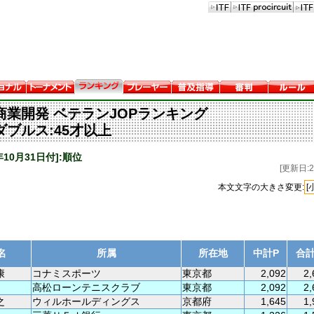
商業開発 ベテランJOPランキング
ダブルス:45才以上
1年10月31日付]:順位
[更新日:20
本文文字の大きさ変更:
[
名
所属
所在地
中計P
合計
康
コナミスポーツ
東京都
2,092
2,
高松ローンテニスクラブ
東京都
2,092
2,
之
ウィルホールディングス
京都府
1,645
1,