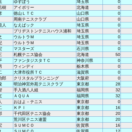
且
ゆずぼう
埼玉県
0
呂樹
アイボリー
北海道
0
彦
徳山ＬＴＣ
山口県
0
周南テニスクラブ
山口県
0
範人
なえばック
埼玉県
0
ブリヂストンテニスハウス浦和
埼玉県
0
之
ウルトラＭ
埼玉県
0
紀
ウルトラＭ
埼玉県
0
宏
マスターズ
石川県
0
三
札幌テニス協会
北海道
50
平
ファンタジスタＴＣ
神奈川県
0
男
ウィンディ
栃木県
0
二
大津市役所ＴＣ
滋賀県
0
治郎
クリスタルプランニング
大阪府
0
俊
明治神宮外苑テニスクラブ
東京都
28
智
手入酒八人組
福岡県
32
玄
ＡＱＵＡ
福岡県
32
人
おはよ－テニス
東京都
0
二
ＫＰＩ
東京都
16
郎
千代田区テニス協会
東京都
20
荒川区テニス連盟
東京都
20
宏
ＳＵＭＣＯ
佐賀県
16
久
ＳＵＭＣＯ
佐賀県
12