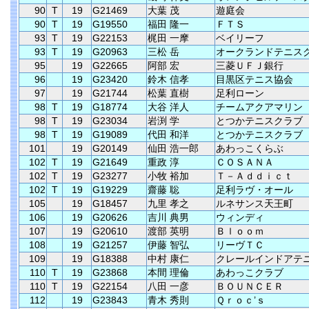
90
T
19
G21469
大葉 茂
遊庭会
90
T
19
G19550
福田 隆一
ＦＴＳ
93
T
19
G22153
梶田 一摩
ベイリーフ
93
T
19
G20963
三松 岳
オークランドテニス
95
19
G22665
阿部 宏
三菱ＵＦＪ銀行
96
19
G23420
鈴木 信孝
目黒区テニス協会
97
19
G21744
松葉 直樹
足利ローン
98
T
19
G18774
大谷 洋人
チームアクアマリン
98
T
19
G23034
岩渕 学
とつかテニスクラブ
98
T
19
G19089
代田 和洋
とつかテニスクラブ
101
19
G20149
仙田 浩一郎
あわっこくらぶ
102
T
19
G21649
重政 淳
ＣＯＳＡＮＡ
102
T
19
G23277
小牧 裕加
Ｔ－Ａｄｄｉｃｔ
102
T
19
G19229
齋藤 聡
足利ラヴ・オール
105
19
G18457
九里 孝之
ルネサンス天王町
106
19
G20626
吉川 典男
ウィンディ
107
19
G20610
渡部 英明
Ｂｌｏｏｍ
108
19
G21257
伊藤 智弘
リーヴＴＣ
109
19
G18388
中村 康仁
クレールインドアテ
110
T
19
G23868
本間 理倫
あわっこクラブ
110
T
19
G22154
八田 一彦
ＢＯＵＮＣＥＲ
112
19
G23843
青木 秀則
Ｑｒｏｃ’ｓ