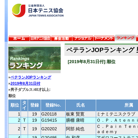
ベテランJOPランキング 
[2019年8月31日付]:順位
»
ベテランJOPランキング
»
2019年8月31日付
»男子ダブルス:40才以上:
順位
タ
順位
登録
登録No.
氏名
所属
イ
1
19
G20118
板東 賢寛
ミナミテニスクラブ
2
T
19
G19415
膳棚 康晴
Ｏ．Ｐ．Ａｔｅｎｎ
Ｃ．Ｐａｉｎ Ｔｅｎ
2
T
19
G20202
阿部 純也
ａｄｅｍｙ
4
19
G20495
向 和彦
アポロコーストテニ