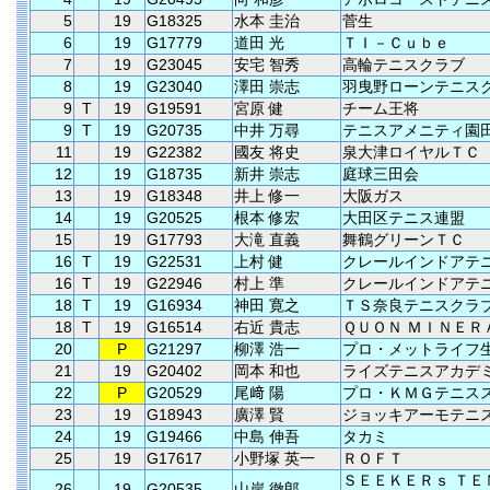
5
19
G18325
水本 圭治
菅生
6
19
G17779
道田 光
ＴＩ－Ｃｕｂｅ
7
19
G23045
安宅 智秀
高輪テニスクラブ
8
19
G23040
澤田 崇志
羽曳野ローンテニス
9
T
19
G19591
宮原 健
チーム王将
9
T
19
G20735
中井 万尋
テニスアメニティ園
11
19
G22382
國友 将史
泉大津ロイヤルＴＣ
12
19
G18735
新井 崇志
庭球三田会
13
19
G18348
井上 修一
大阪ガス
14
19
G20525
根本 修宏
大田区テニス連盟
15
19
G17793
大滝 直義
舞鶴グリーンＴＣ
16
T
19
G22531
上村 健
クレールインドアテ
16
T
19
G22946
村上 準
クレールインドアテ
18
T
19
G16934
神田 寛之
ＴＳ奈良テニスクラ
18
T
19
G16514
右近 貴志
ＱＵＯＮ ＭＩＮＥＲ
20
P
G21297
柳澤 浩一
プロ・メットライフ
21
19
G20402
岡本 和也
ライズテニスアカデ
22
P
G20529
尾﨑 陽
プロ・ＫＭＧテニス
23
19
G18943
廣澤 賢
ジョッキアーモテニ
24
19
G19466
中島 伸吾
タカミ
25
19
G17617
小野塚 英一
ＲＯＦＴ
ＳＥＥＫＥＲｓ ＴＥ
26
19
G20535
山岸 徹郎