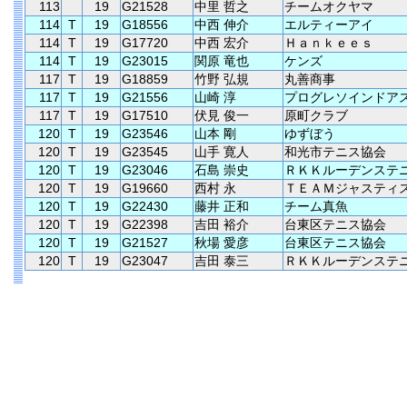
113
19
G21528
中里 哲之
チームオクヤマ
114
T
19
G18556
中西 伸介
エルティーアイ
114
T
19
G17720
中西 宏介
Ｈａｎｋｅｅｓ
114
T
19
G23015
関原 竜也
ケンズ
117
T
19
G18859
竹野 弘規
丸善商事
117
T
19
G21556
山崎 淳
プログレソインドア
117
T
19
G17510
伏見 俊一
原町クラブ
120
T
19
G23546
山本 剛
ゆずぼう
120
T
19
G23545
山手 寛人
和光市テニス協会
120
T
19
G23046
石島 崇史
ＲＫＫルーデンステ
120
T
19
G19660
西村 永
ＴＥＡＭジャスティ
120
T
19
G22430
藤井 正和
チーム真魚
120
T
19
G22398
吉田 裕介
台東区テニス協会
120
T
19
G21527
秋場 愛彦
台東区テニス協会
120
T
19
G23047
吉田 泰三
ＲＫＫルーデンステ