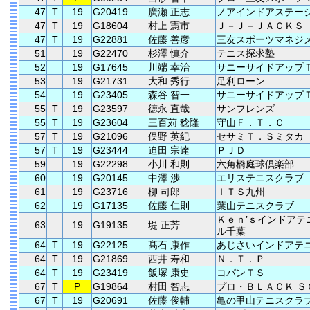
47
T
19
G20419
廣瀬 正志
ノアインドアステー
47
T
19
G18604
村上 憲市
Ｊ－Ｊ－ＪＡＣＫＳ
47
T
19
G22881
佐藤 善彦
三友スポーツマネジ
51
19
G22470
杉澤 慎介
テニス探求塾
52
19
G17645
川端 幸治
サニーサイドアップ
53
19
G21731
大和 秀行
足利ローン
54
19
G23405
森谷 智一
サニーサイドアップ
55
T
19
G23597
徳永 直哉
サンフレンズ
55
T
19
G23604
三百苅 稔隆
守山Ｆ．Ｔ．Ｃ
57
T
19
G21096
俣野 英紀
セサミＴ．Ｓミタカ
57
T
19
G23444
迫田 宗達
ＰＪＤ
59
19
G22298
小川 和則
六角橋庭球倶楽部
60
19
G20145
中澤 渉
エリステニスクラブ
61
19
G23716
柳 司郎
ＩＴＳ九州
62
19
G17135
佐藤 仁則
葉山テニスクラブ
Ｋｅｎ’ｓインドアテ
63
19
G19135
堤 正芳
ル千葉
64
T
19
G22125
髙石 康作
あじさいインドアテ
64
T
19
G21869
西井 寿和
Ｎ．Ｔ．Ｐ
64
T
19
G23419
飯塚 康史
コパンＴＳ
67
T
P
G19864
村田 智志
プロ・ＢＬＡＣＫ Ｓ
67
T
19
G20691
佐藤 俊輔
亀の甲山テニスクラ