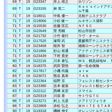
69
T
19
G23347
井上 靖之
ホリゾン
Ｋｅｎ’ｓインドアテ
69
T
19
G23155
林 英二
ル千葉
71
T
19
G18011
中島 優一
北柏テニスクラブ
71
T
19
G19066
小杉 健一
ルネサンス浦和
71
T
19
G15530
佐藤 匡広
ＮＦＳＣ
71
T
19
G22649
菅 亮輔
松山市役所
71
T
19
G21732
小竹 俊行
ラヴ・オール
71
T
19
G17520
塚岡 武
愛媛県庁テニスクラ
71
T
19
G23458
桜井 智
湘南ローンテニスク
71
T
19
G21866
杉山 裕通
アクティブテニス幸
71
T
19
G23439
下村 貴史
湘南ローンテニスク
80
T
19
G22216
川本 泰弘
ＭＳ．鶴見緑地Ｍ．
80
T
19
G18375
武田 賢悟
第一生命保険
82
19
G17817
小磯 尚義
ａｔｗ
83
T
19
G23072
熊谷 真幸
ＴＡＳ
83
T
19
G22364
稲野 亘
フォレスト柏センタ
83
T
19
G23380
吉本 俊策
フォレスト柏センタ
83
T
19
G22112
西﨑 友宏
スマイル
87
19
G20319
川添 章
サトウＧＴＣ
88
T
19
G23272
村上 元彦
クアドリフォリオ
88
T
19
G22809
赤松 弘之
ＷＨＩＴＥ ＳＴＡＲ
90
T
19
G19318
磯崎 伸丈
オレンジヒルテニス