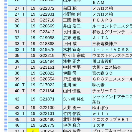
ＥＡＭ
27
T
19
G22372
前田 聡
メガロス柏
27
T
19
G22931
小野崎 創
メガロス柏
29
19
G23718
三國 倫敬
ＰＥＡＰＳ
30
19
G20669
井山 浩二
ルーセントテニスク
31
19
G23412
長田 圭司
和歌山グリーンテニ
32
19
G19058
広末 達也
ＡＪＴＡ
33
T
19
G18368
上田 威
三菱電機神戸
33
T
19
G19575
木村 宣寿
Ｊ－Ｊ－ＪＡＣＫＳ
35
19
G22218
野々山 宗成
ウエストヒルズテニ
36
19
G15494
浅井 正之
川口市役所
37
19
G23151
中村 恒平
大川テニス協会
38
19
G20822
伊藤 司
宮の森ＳＣ
39
19
G20554
戸江 達哉
ＧＲ８テニススクー
40
T
19
G17022
北川 薫
味の素
40
T
19
G21134
山田 慎也
チェリーＴＣ
レッツインドアテニ
42
19
G21871
矢ヶ崎 将史
葉台
43
T
19
G22130
大井 勇一
ゆずぼう
43
T
19
G22131
竹内 信義
ｗｉｔｈ
45
19
G20480
北野 雄平
テニスクラブＡＲＴ
46
19
G20779
伊佐 真介
ミズキ
47
T
P
G00254
白砂 智章
プロ・三友スポーツ