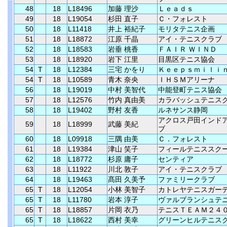
48
18
L18496
加藤 理沙
Ｌｅａｄｓ
49
18
L19054
杉田 直子
Ｃ・フォレスト
50
18
L11418
井上 裕紀子
モリタテニス企画
51
18
L18872
江原 千晶
アイ・テニスクラブ
52
18
L18583
岩垂 桃香
ＦＡＩＲ ＷＩＮＤ
53
18
L18920
岩下 江里
目黒区テニス協会
54
T
18
L12384
三宅 かをり
Ｋｅｅｐｓｍｉｌｉ
54
T
18
L10589
青木 奈央
ＩＨＳＭアリーナ
56
18
L19019
中村 美智代
中能登町テニス協会
57
18
L12576
竹内 真由美
カラバッシュテニス
58
18
L19402
野村 友香
ルネサンス静岡
アクロス戸田インド
59
18
L18999
武藤 美紀
ブ
60
18
L09918
三隅 由美
Ｃ．フォレスト
61
18
L19384
津山 笑子
フィールテニススク
62
18
L18772
杉原 庸子
センティア
63
18
L11922
川北 敦子
アイ・テニスクラブ
64
18
L19463
髙田 久美予
ファミリークラブ
65
T
18
L12054
小林 美智子
カトレヤテニスガー
65
T
18
L11780
岩本 淳子
ヴァルブランシュテ
65
T
18
L18857
片岡 衣乃
テニスＴＥＡＭ２４
65
T
18
L18622
西村 美幸
グリーンヒルテニス