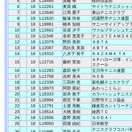
5
18
L18485
箕輪 華
桜田倶楽部
6
18
L12261
奥原 織
サイトウテニスショ
7
18
L12640
江馬 愛子
東山テニスクラブ
8
18
L12620
飯塚 玲奈
武蔵野市テニス連盟
9
18
L18881
橋本 知枝
サニーサイドアップ
10
18
L12662
笹原 夕子
ヴァルブランシュテ
11
18
L11348
名村 恵美子
テニスＴＥＡＭ２４
12
18
L12079
野田 美和
ＡＢＴＡ
13
18
L12087
髙比良 美加
ＡＢＴＡ
14
18
L19310
八木下 裕子
ＫＡＺＡＭＡ ＴＡ
ＡＰハローズ津．イ
15
18
L12716
藤村 実加
スクール
16
18
L12283
森田 牧子
立川市テニス連盟
17
18
L12708
吉村 美央
ＮＣＢ
18
18
L12338
三田村 恵
新札幌テニスクラブ
19
18
L18973
阿部 亜紀
あわっこくらぶ
20
18
L18333
岩井 敦子
カラバッシュテニス
21
18
L18994
雨宮 千果
日野市テニス協会
22
18
L12791
土屋 美帆
鎌倉宮カントリーテ
23
18
L18514
大桃 美樹
綾西ＴＣ
24
18
L12606
森野 真樹
ＧＯＤＡＩ
25
18
L19050
田畑 由紀
日本航空
テニスクラブコスパ
26
18
L11995
貰田 圭子