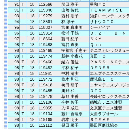
91
T
18
L12566
船田 彩子
星和ＴＣ
91
T
18
L19340
山﨑 智代
ＴＥＡＭ ＷＩＳＥ
93
18
L19279
西村 朋子
知多ローンテニスク
94
18
L18561
林 厚子
サトウＧＴＣ
95
18
L18807
宮﨑 真由美
シーガイア
96
18
L19314
松浦 千鶴
Ｄ．Ｚ．Ｔ．Ｂ．Ｎ
97
18
L18664
藤田 紀子
ＳＫＹ
98
T
18
L19488
冨谷 直美
Ｑｏｏ
98
T
18
L19468
宇都宮 千恵子
テニスカレッジミュ
98
T
18
L19474
新井 小夜花
真田ＴＣ
98
T
18
L19460
緒方 優佳
ＰＡＳＳＩＮＧテニ
98
T
18
L19452
平林 祐子
ＤＥＮＥＢ
98
T
18
L11961
中村 清実
エムズテニススクー
98
T
18
L19472
塗木 和江
鹿児島ＬＴＣ
98
T
18
L19418
袴田 明子
コヤマテニスプロジ
98
T
18
L19485
川野 和
ＯＴＣ
98
T
18
L19478
草野 由香
長崎ゼロックステニ
98
T
18
L19106
今井 智子
稲城市テニス連盟
98
T
18
L19055
入澤 成江
文京区テニス連盟
98
T
18
L19104
藤井 香理奈
大曲ラブオール
98
T
18
L19169
岩本 明美
ＳＴＥＶＥ
98
T
18
L12112
譽田 馨子
墨田区庭球協会