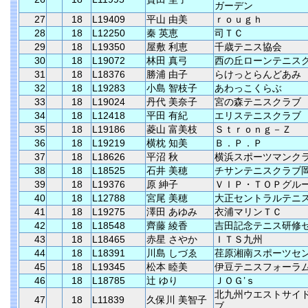
ガーデン
27
18
L19409
平山 由美
ｒｏｕｇｈ
28
18
L12250
秦 英恵
司ＴＣ
29
18
L19350
屋敷 利恵
千歳テニス協会
30
18
L19072
林田 真弓
西の丘ローンテニス
31
18
L18376
勝浦 由子
らけっとらんどあみ
32
18
L19283
小島 智枝子
あわっこくらぶ
33
18
L19024
丹代 美奈子
宮の森テニスクラブ
34
18
L12418
平田 有紀
エリステニスクラブ
35
18
L19186
菱山 富美枝
Ｓｔｒｏｎｇ－Ｚ
36
18
L19219
横枕 知美
Ｂ．Ｐ．Ｐ
37
18
L18626
平沼 秋
横浜スポーツマンク
38
18
L18525
石井 美穂
チサンテニスクラブ
39
18
L19376
原 紳子
ＶＩＰ・ＴＯＰグル
40
18
L12788
宮尾 美穂
大正セントラルテニ
41
18
L19275
澤田 あゆみ
衣浦マリンＴＣ
42
18
L18548
齊藤 綾香
吉田記念テニス研修
43
18
L18465
赤星 さやか
ＩＴＳ九州
44
18
L18391
川島 しづゑ
荏原湘南スポーツセ
45
18
L19345
松本 睦美
伊豆テニスフォーラ
46
18
L18785
辻 ゆり
ＪＯＧ’ｓ
北九州ウエストサイ
47
18
L11839
久保川 美智子
ブ