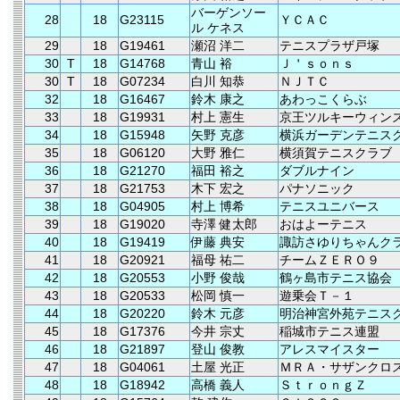
バーゲンソー
28
18
G23115
ＹＣＡＣ
ル ケネス
29
18
G19461
瀬沼 洋二
テニスプラザ戸塚
30
T
18
G14768
青山 裕
Ｊ＇ｓｏｎｓ
30
T
18
G07234
白川 知恭
ＮＪＴＣ
32
18
G16467
鈴木 康之
あわっこくらぶ
33
18
G19931
村上 憲生
京王ツルキーウィン
34
18
G15948
矢野 克彦
横浜ガーデンテニス
35
18
G06120
大野 雅仁
横須賀テニスクラブ
36
18
G21270
福田 裕之
ダブルナイン
37
18
G21753
木下 宏之
パナソニック
38
18
G04905
村上 博希
テニスユニバース
39
18
G19020
寺澤 健太郎
おはよーテニス
40
18
G19419
伊藤 典安
諏訪さゆりちゃんク
41
18
G20921
福母 祐二
チームＺＥＲＯ９
42
18
G20553
小野 俊哉
鶴ヶ島市テニス協会
43
18
G20533
松岡 慎一
遊乗会Ｔ－１
44
18
G20220
鈴木 元彦
明治神宮外苑テニス
45
18
G17376
今井 宗丈
稲城市テニス連盟
46
18
G21897
登山 俊教
アレスマイスター
47
18
G04061
土屋 光正
ＭＲＡ・サザンクロ
48
18
G18942
高橋 義人
ＳｔｒｏｎｇＺ