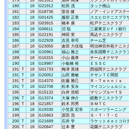
179
18
G21021
酒井 高保
サンランドロイヤル
180
18
G21912
松田 茂
タック桃山
181
18
G18736
室谷 健
ノア・インドアステ
182
18
G01425
服部 正章
スエヒロテニスプラ
183
18
G03915
橋本 康
松戸テニスクラブ
184
18
G06611
沼 聡
三菱東京ＵＦＪ銀行
185
18
G22191
神田 実
馬込テニスクラブ
186
18
G22928
吉見 幸司
チーム芝
187
18
G23055
倉田 力伎哉
明治神宮外苑テニス
188
18
G20961
福山 雅之
奈良国際テニスクラ
189
18
G16315
小山 義孝
チームオクヤマ
190
18
G19987
小板橋 裕
ＥＳＳＣ
191
T
18
G01733
梅津 英雄
西福岡テニスクラブ
191
T
18
G20052
山田 雅敏
チサンＴＣ岡部
191
T
18
G14370
佐藤 雅己
Ｒ－Ｔｅｎｎｉｓ
191
T
18
G22708
松本 安永
マイコンシェルジュ
195
18
G15132
白井 浩昭
マリンブルーＴＳ
196
T
18
G13374
大塚 伸介
紙敷テニスクラブ
196
T
18
G21857
鈴木 邦男
ＢＭＴＣ
198
18
G19330
小笠原 宏幸
スポーツラーニング
199
18
G15863
原田 浩
Ｓ・Ｔ・Ｔ・Ｃ
200
T
18
G21689
石井 学
ラケットｄｅトコロ
200
T
18
G20847
辻本 豊
花園テニスクラブ