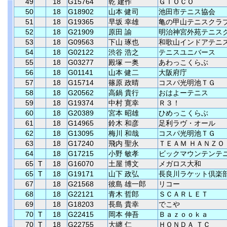
49
18
G15764
乾 建作
ＧＩＯＣＯ
50
18
G18902
山本 健司
池田市テニス協会
51
18
G19365
早坂 幸雄
亀の甲山テニスクラ
52
18
G21909
原田 諭
明治神宮外苑テニス
53
18
G09563
下山 琢也
和歌山インドアテニ
54
18
G02122
渋谷 浩之
テニスユニバース
55
18
G03277
殿塚 一奥
あわっこくらぶ
56
18
G01141
山本 健二
大阪府庁
57
18
G15714
篠原 政晴
コスパ光明池ＴＧ
58
18
G20562
高鍋 貴行
おはよーテニス
59
18
G19374
中村 寛幸
Ｒ３！
60
18
G20389
宮本 昭雄
ひめっこくらぶ
61
18
G14965
鈴木 和彦
足利ラヴ・オール
62
18
G13095
梅川 和哉
コスパ光明池ＴＧ
63
18
G17240
飛内 聖永
ＴＥＡＭ ＨＡＮＺＯ
64
18
G17215
小野 敏孝
ビックマウンテンテ
65
T
18
G16070
土屋 博文
メガロス大和
65
T
18
G19171
山下 政弘
長良川ラケット倶楽
67
18
G21568
彼島 雄一郎
リコー
68
18
G22121
青木 哲郎
ＳＣＡＲＬＥＴ
69
18
G18203
長島 貴幸
でこや
70
T
18
G22415
岡本 伸吾
Ｂａｚｏｏｋａ
70
T
18
G22755
大纏 仁
ＨＯＮＤＡ ＴＣ