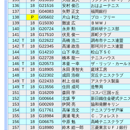
136
18
G21516
安村 俊己
おはよーテニス
137
18
G04083
矢野 正文
福岡銀行
138
P
G05602
片山 利之
プロ・フリー
139
18
G15030
難波 広
ＢＭＷＪ
140
18
G20724
永井 勲
原科研テニス部
141
18
G17510
伏見 俊一
原町クラブ
142
T
18
G22622
高橋 浩二
調布市テニス連盟
142
T
18
G22345
髙瀬 政浩
那珂川テニス連盟
144
18
G14210
山下 幸志
松山下ＳＣ
145
18
G22728
橋本 龍一
テニスハウス
146
T
18
G20573
本釜 一幸
ザ・リッツ・カール
146
T
18
G18905
永田 美智夫
庭球工房
148
18
G22302
成田 浩樹
宮丘テニスクラブ
149
T
18
G22433
村上 佳裕
アステラス製薬
149
T
18
G13556
住田 成司
造幣局
151
18
G16209
森田 学
コスパ三国ヶ丘
152
18
G00664
北坂 亨
新日鐵住金硬式テニ
153
18
G00269
伊関 亮
協和発酵キリン
154
18
G17761
高塚 浩文
テニスプラザ戸塚
155
18
G18984
廣瀬 竜夫
Ｃ．フォレスト
156
18
G06675
中原 勉
高崎テニスクラブ
157
18
G18980
鈴木 総一郎
三菱東京ＵＦＪ銀行