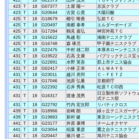
422
18
G22379
山岸 茂夫
ＴＯＰインドアステ
423
T
18
G07377
土屋 陽一
京浜クラブ
423
T
18
G20644
古賀 公貴
大陽日酸
425
T
18
G18679
櫛引 唯善
弘前ＴＣ
425
T
18
G20497
南郷 泰孝
エルダーボーイズ
425
T
18
G17284
鶴見 嘉弘
神宮外苑ＴＣ
425
T
18
G15622
鳥越 彰
湘南テニスクラブ
425
T
18
G16748
森 琢児
甲子園テニスクラブ
425
T
18
G22475
中村 雄二郎
本厚木ローンテニス
431
T
18
G19522
石高 文康
パブリックテニス宝
431
T
18
G22891
水野 英吾
郡上市テニス協会
431
T
18
G02417
小林 正幸
ＡＬＷＡＹＳ
431
T
18
G23011
越川 房邦
Ｃ－ＦＥＴＺ
431
T
18
G17046
池原 弘量
京都府庁
431
T
18
G22392
石井 秀典
松原ＴＣ印西
日立製作所ソフトウ
431
T
18
G16317
渡邊 茂男
式テニス部
431
T
18
G22792
竹内 宏次郎
リバティクロス
439
T
18
G18966
岩崎 朗
緑ヶ丘テニスガーデ
439
T
18
G19883
新村 健
東京ローンテニスク
441
T
18
G23177
井原 康博
チームオクヤマ
441
T
18
G23054
稲葉 重彦
鷹之台テニスクラブ
441
T
18
G20447
篠川 健二
旭川テニス協会