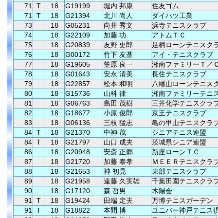
71
T
18
G19199
堀内 邦康
住友ゴム
71
T
18
G21394
北川 尚人
ダイハツ工業
73
18
G05231
向井 秀文
浜寺テニスクラブ
74
18
G22109
加藤 功
アトムＴＣ
75
18
G20839
友野 史郎
足柄ローンテニスク
76
18
G00172
竹下 友基
アイ・テニスクラブ
77
18
G19605
笠原 良一
湘南ファミリーＴ／
78
18
G01643
安永 清美
長住テニスクラブ
79
18
G22857
松本 和明
八幡山ローンテニス
80
18
G15736
山科 律
湘南ファミリーテニ
81
18
G06763
島田 茂樹
三井化学テニスクラ
82
18
G18677
小原 俊郎
京王テニスクラブ
83
18
G06136
三枝 猛志
亀の甲山テニスクラ
84
T
18
G21370
中神 茂
シニアテニス連盟
84
T
18
G21797
山口 成夫
茨城県シニア連盟
86
18
G20948
安斎 正郷
新座ローンＴＣ
87
18
G21720
加藤 泰孝
ＭＥＥＲテニスクラ
88
18
G21653
神 初見
東部テニスクラブ
89
18
G21958
遠藤 久実雄
千葉田園テニスクラ
90
18
G17120
森 哲男
木陽会
91
T
18
G19424
田端 定夫
万博テニスガーデン
91
T
18
G18822
本間 博
ユニバー神戸テニス