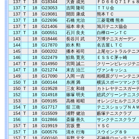
137
T
18
G18344
大倉 成光
ＦＤ６６Ｑ７１Ｆｓ
137
T
18
G23053
吉岡 隆司
ＴＴＵ会
137
T
18
G19081
開田 康成
熊本ＴＣ
137
T
18
G22696
石橋 光治
三菱電機 熊本
137
T
18
G21406
福本 幸夫
旭川テニス協会
137
T
18
G00551
石川 良夫
白樺ローンＴＣ
143
18
G18446
長谷川 武
万博テニスガーデン
144
18
G17870
鈴木 勲
名古屋ＬＴＣ
145
18
G00202
播本 裕司
上尾セントラルテニ
146
18
G22479
鮫島 寛充
ＥＳＳＣ茅ヶ崎
147
T
18
G14950
宮岡 誠二
クリーンビレッジテ
147
T
18
G21274
末吉 治三
ヴァンキッシュ
149
18
G17090
入岡 一吉
相模原グリーンテニ
150
T
18
G00144
糸洲 満
横浜スポーツマンク
150
T
18
G19528
三友 和雄
カトレヤテニスガー
152
18
G14918
篠塚 明夫
総武グリーンテニス
153
18
G09185
高橋 裕昭
オレンジヒルテニス
154
T
18
G17717
舘 三衛
テニスショップＮＡ
154
T
18
G15509
浦野 健治
藪塚テニスクラブ
156
18
G12866
斎藤 善久
サンクテニスクラブ
157
T
18
G19919
宮坂 豊
ＹＳＣ
157
T
18
G00576
清水 行海
スウイング８９
157
T
18
G00160
辰野 元文
石神井ローンテニス