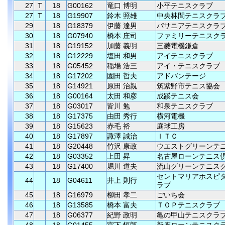
27
T
18
G00162
竜口 博明
小平テニスクラブ
27
T
18
G19907
鈴木 照雄
中央林間テニスクラ
29
18
G18379
伊藤 達男
パサニアテニスクラ
30
18
G07940
橋本 庄司
ファミリーテニスク
31
18
G19152
加藤 義明
三菱電機鎌倉
32
18
G12229
塩田 和男
アイテニスクラブ
33
18
G05452
稲場 浩三
アイ・テニスクラブ
34
18
G17202
園田 哲夫
アドバンテージ
35
18
G14921
原田 治親
筑紫野市テニス協会
36
18
G00164
太田 和彦
成蹊テニス会
37
18
G03017
皆川 勉
和泉テニスクラブ
38
18
G17375
由田 秀行
横河電機
39
18
G15623
赤毛 裕
庭球工房
40
18
G17897
諏澤 誠治
ＩＴＣ
41
18
G20448
竹沢 康政
ウエストグリーンテ
42
18
G03352
上田 昇
名古屋ローンテニス
43
18
G17400
堀川 道夫
流山グリーンテニス
セントマリアホスピ
44
18
G04611
井上 則行
ラブ
45
18
G16979
柳田 孝二
ごいち会
46
18
G13585
橋本 富夫
ＴＯＰテニスクラブ
47
18
G06377
紀野 政明
亀の甲山テニスクラ