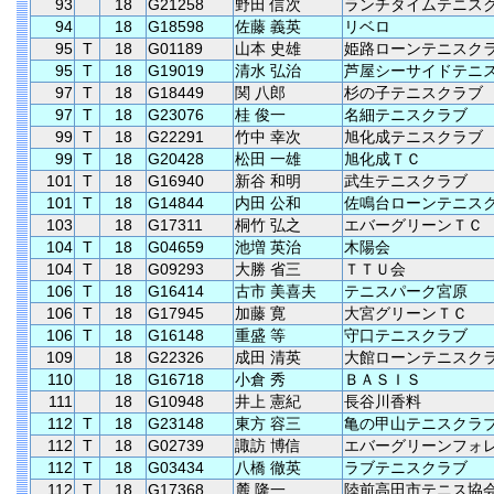
93
18
G21258
野田 信次
ランチタイムテニス
94
18
G18598
佐藤 義英
リベロ
95
T
18
G01189
山本 史雄
姫路ローンテニスク
95
T
18
G19019
清水 弘治
芦屋シーサイドテニ
97
T
18
G18449
関 八郎
杉の子テニスクラブ
97
T
18
G23076
桂 俊一
名細テニスクラブ
99
T
18
G22291
竹中 幸次
旭化成テニスクラブ
99
T
18
G20428
松田 一雄
旭化成ＴＣ
101
T
18
G16940
新谷 和明
武生テニスクラブ
101
T
18
G14844
内田 公和
佐鳴台ローンテニス
103
18
G17311
桐竹 弘之
エバーグリーンＴＣ
104
T
18
G04659
池増 英治
木陽会
104
T
18
G09293
大勝 省三
ＴＴＵ会
106
T
18
G16414
古市 美喜夫
テニスパーク宮原
106
T
18
G17945
加藤 寛
大宮グリーンＴＣ
106
T
18
G16148
重盛 等
守口テニスクラブ
109
18
G22326
成田 清英
大館ローンテニスク
110
18
G16718
小倉 秀
ＢＡＳＩＳ
111
18
G10948
井上 憲紀
長谷川香料
112
T
18
G23148
東方 容三
亀の甲山テニスクラ
112
T
18
G02739
諏訪 博信
エバーグリーンフォ
112
T
18
G03434
八橋 徹英
ラブテニスクラブ
112
T
18
G17368
麓 隆一
陸前高田市テニス協