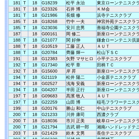
181
T
18
G18239
松平 永治
東京ローンテニスク
181
T
18
G23326
石井 博
ＫＭ会
181
T
18
G21986
長畑 修
浜寺テニスクラブ
185
T
18
G18268
竹中 一夫
神宮外苑テニスクラ
185
T
18
G23036
安川 忠男
善福寺公園テニスク
187
18
G00161
岡 修二
新座ローンテニスク
188
T
18
G21077
関 好伸
鎌倉ローンテニス倶
188
T
18
G10519
工藤 正人
ＡＵＴ
188
T
18
G20784
齊藤 輝一
松山下ＳＣ
191
18
G12383
矢野 マサヒロ
小平テニスクラブ
192
T
18
G17340
松平 章
田柄ＴＣ
192
T
18
G15600
岸 昇
新座ローンテニスク
194
T
18
G21119
松井 陽二
小金原テニスクラブ
194
T
18
G02527
浅海 安義
新座ローンテニスク
194
T
18
G04207
半田 正行
新座ローンテニスク
197
T
18
G09683
髙濱 牧人
ＡＵＴ
197
T
18
G22259
山田 博
稲毛フラワーテニス
199
18
G20176
勝山 和仁
中山テニスクラブ
200
T
18
G21233
川井 康司
西濃クラブ
200
T
18
G18036
市川 正美
岐阜ローンテニスク
200
T
18
G21794
吉武 耕一郎
湘南ハンドレッドテ
203
T
18
G21429
鈴木 文男
長住テニスクラブ