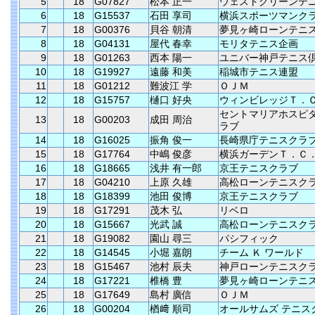
5
18
G07827
松本 正一
ウェストグリーンテ
6
18
G15537
石田 享司
横浜スポーツマンク
7
18
G00376
貝谷 朝清
夢見ヶ崎ローンテニ
8
18
G04131
屋代 春幸
モリタテニス企画
9
18
G01263
西本 陽一
ユニバー神戸テニス
10
18
G19927
遠藤 和美
稲城市テニス連盟
11
18
G01212
難波江 学
ＯＪＭ
12
18
G15757
樋口 好央
ウィンビレッジＴ．
セントマリアホスピ
13
18
G00203
成田 周治
ラブ
14
18
G16025
振角 俊一
長崎県庁テニスクラ
15
18
G17764
中嶋 俊彦
横浜ガーデンＴ．Ｃ
16
18
G18665
浅井 有一郎
京王テニスクラブ
17
18
G04210
上原 久雄
高松ローンテニスク
18
18
G18399
池田 俊博
京王テニスクラブ
19
18
G17291
茂木 弘
リベロ
20
18
G15667
光武 誠
高松ローンテニスク
21
18
G19082
園山 尋三
パシフィック
22
18
G14545
小堀 嘉朗
チーム Ｋ ワールド
23
18
G15467
池村 辰夫
神戸ローンテニスク
24
18
G17221
椎橋 豊
夢見ヶ崎ローンテニ
25
18
G17649
島村 廣信
ＯＪＭ
26
18
G00204
楢﨑 順司
オールサムズ テニス