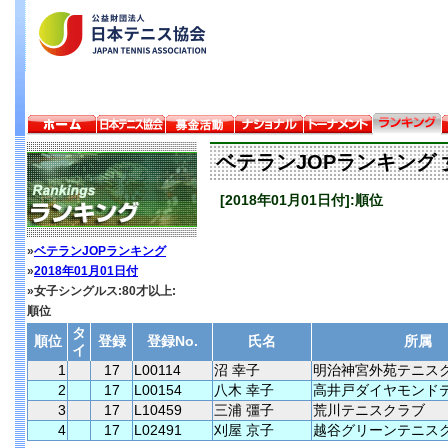
ベテランJOPランキング 
[2018年01月01日付]:順位
»
ベテランJOPランキング
»
2018年01月01日付
»女子シングルス:80才以上:
順位
タ
順位
登録
登録No.
氏名
所属
イ
1
17
L00114
沼 幸子
明治神宮外苑テニス
2
17
L00154
八木 幸子
高井戸ダイヤモンド
3
17
L10459
三浦 彊子
荒川テニスクラブ
4
17
L02491
刈屋 京子
越谷グリーンテニス