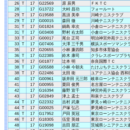
26
T
17
G22569
原 辰男
ＦＫＴＣ
28
17
G13722
大峠 昌功
フォールート
29
T
17
G19588
黒須 美幸
川崎テニスクラブ
29
T
17
G00015
森田 徹
川崎テニスクラブ
31
T
17
G01824
鍋島 幸次
小倉ローンテニスク
31
T
17
G03408
野村 右太郎
小倉ローンテニスク
33
T
17
G00017
尾台 正司
明治神宮外苑テニス
33
T
17
G07406
大澤 三千男
横浜スポーツマンク
35
17
G20655
小林 廉四郎
知多市体育協会
36
T
17
G22385
鈴木 康司
クラレスポーツプラ
36
T
17
G01877
辻本 明
奈良国際ＴＣ
38
T
17
G05588
小林 今朝夫
たけぶちテニスクラ
38
T
17
G22486
太田 衛
ユアテニス協会 西和
40
17
G00961
坂井田 元三郎
岐阜ローンテニスク
41
17
G00955
栗田 俊男
名古屋ローンテニス
42
17
G16394
藤野 宣千
神宮外苑テニスクラ
43
17
G02849
津上 孟士
和泉テニスクラブ
44
T
17
G22332
吉村 武康
夢見ヶ崎ローンテニ
44
T
17
G00025
戸塚 弘己
夢見崎ローンテニス
46
T
17
G17952
戸田 英冠
東京ローンテニスク
46
T
17
G18305
伍堂 英雄
東京ローンテニスク
48
17
G19098
吉田 朋正
茨城県シニアテニス