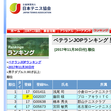
ベテランJOPランキング 
[2017年11月30日付]:順位
»
ベテランJOPランキング
»
2017年11月30日付
»男子ダブルス:80才以上:
順位
タ
順位
登録
登録No.
氏名
所属
イ
1
17
G01411
浅尾 司
小倉ローンテニスク
2
P
G02037
藤田 暎
プロ・アキラＩＴＣ
3
17
G00638
橋本 秀夫
郡山テニスクラブ
4
17
G05673
宮田 敏男
名古屋ローンテニス