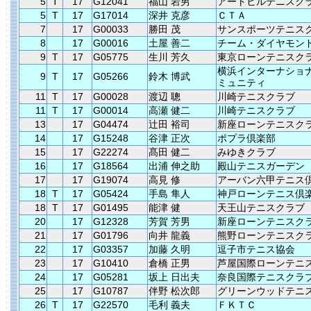
5
T
17
G12041
福山 岩男
アートヒルテニスク
5
T
17
G17014
深井 克彦
ＣＴＡ
7
17
G00033
勝田 茂
サンスポーツテニス
8
17
G00016
土屋 善二
チーム・ダイヤモン
9
T
17
G05775
生川 芳久
東京ローンテニスク
横浜インターナショ
9
T
17
G05266
鈴木 博武
ミュニティ
11
T
17
G00028
渡辺 聰
川崎テニスクラブ
11
T
17
G00014
高瀬 健二
川崎テニスクラブ
13
17
G04474
辻田 裕司
新座ローンテニスク
14
17
G15248
谷津 正次
ポプラ倶楽部
15
17
G22274
髙田 健二
みゆきクラブ
16
17
G18564
出浦 伸之助
殿山テニスガーデン
17
17
G19074
高見 修
アーバン六甲テニス
18
T
17
G05424
手島 隼人
神戸ローンテニス倶
18
T
17
G01495
能津 健
天王山テニスクラブ
20
17
G12328
芳賀 芳男
新座ローンテニスク
21
17
G01796
向井 龍義
熊野ローンテニスク
22
17
G03357
加藤 久明
逗子市テニス協会
23
17
G10410
倉橋 正男
芦屋国際ローンテニ
24
17
G05281
坂上 日出夫
奈良国際テニスクラ
25
17
G10787
伴野 松次郎
グリーンウッドテニ
26
T
17
G22570
毛利 義夫
ＦＫＴＣ