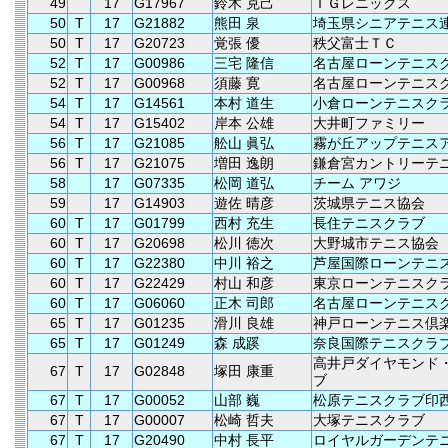
49
17
G17967
鈴木 克己
ＴＧレニックス
50
T
17
G21882
熊田 泉
埼玉県シニアテニス
50
T
17
G20723
覚張 優
秩父富士ＴＣ
52
T
17
G00986
三宅 隆信
名古屋ローンテニス
52
T
17
G00968
須藤 寛
名古屋ローンテニス
54
T
17
G14561
本村 道生
小倉ローンテニスク
54
T
17
G15402
岸本 公雄
大井町ファミリー
56
T
17
G21085
舩山 眞弘
霧が丘アップテニス
56
T
17
G21075
増田 逸朗
鎌倉宮カントリーテ
58
17
G07335
松岡 道弘
チーム アワジ
59
17
G14903
遊佐 晴彦
茨城県テニス協会
60
T
17
G01799
西村 充生
長住テニスクラブ
60
T
17
G20698
松川 徳次
大野城市テニス協会
60
T
17
G22380
中川 裕之
芦屋国際ローンテニ
60
T
17
G22429
村山 和彦
東京ローンテニスク
60
T
17
G06060
正木 司郎
名古屋ローンテニス
65
T
17
G01235
滑川 良雄
神戸ローンテニス倶
65
T
17
G01249
森 成蹊
奈良国際テニスクラ
高井戸ダイヤモンド
67
T
17
G02848
塚田 康重
ブ
67
T
17
G00052
山部 巍
松原テニスクラブ印
67
T
17
G00007
松崎 哲夫
大塚テニスクラブ
67
T
17
G20490
中村 長平
ロイヤルガーデンテ