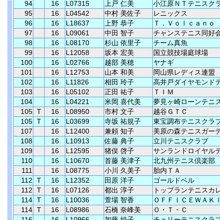
94
16
L07315
上戸 仁美
小江原ＮＴテニスク
95
16
L04542
中村 美佐子
レニックス
96
16
L18637
上野 恭子
Ｔ．Ｖｏｌｃａｎｏ
97
16
L09061
中田 智子
チャンステニス同好
98
16
L08170
杉山 依里子
チーム真魚
99
16
L12058
坂本 宏美
国立競技場庭球場
100
16
L02766
越部 美穂
ヤナギ
101
16
L12753
山本 和美
岡山県レディス連盟
102
16
L11826
相田 玲子
高井戸ダイヤモンド
103
16
L05102
正田 祐子
ＴＩＭ
104
16
L04221
米岡 喜代美
夢見ヶ崎ローンテニ
105
T
16
L08950
市村 文子
越谷ＧＴＣ
105
T
16
L03699
寺坂 祐規子
東宝調布テニスクラ
107
16
L12400
兼頼 知子
美原の森テニスガー
108
16
L10913
佐藤 典子
立川テニスクラブ
109
16
L12595
猪俣 啓子
サンランドロイヤル
110
16
L10670
首藤 美津子
北九州テニス倶楽部
111
16
L08775
小川 久美子
胎内ＴＡ
112
T
16
L12352
田原 洋子
ゴールドベル
112
T
16
L07126
都出 淳子
トップランテニスカ
114
T
16
L10036
萱場 智香
ＯＦＦＩＣＥＷＡＫ
114
T
16
L08986
石橋 奈峰美
Ｏ・Ｔ・Ｃ
116
16
L10966
加藤 純子
チェリーテニスクラ