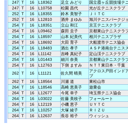
247
T
16
L18362
足立 みどり
国立霞ヶ丘競技場テ
247
T
16
L10758
松園 昌代
光が丘テニスクラブ
252
T
16
L18355
鈴木 美智子
ＪＩＴＣ
252
T
16
L12810
酒井 まゆみ
旭川テニスパークジ
254
T
16
L18351
立山 和江
京王テニスクラブ
254
T
16
L09462
森田 圭子
京都東山テニスクラ
254
T
16
L18597
山本 紀美代
相川テニスプラザ
254
T
16
L18692
大田 育子
大船渡市テニス協会
254
T
16
L18483
酒出 孝子
ＡＳＰ港南台テニス
254
T
16
L11142
吉峰 真紀子
定山渓テニスクラブ
254
T
16
L01443
細川 奈美
京都東山テニスクラ
254
T
16
L12763
下側 ますみ
ＮＴＴ東日本・千葉
アクロス戸田インド
262
T
16
L11121
佐久間 晴美
ブ
262
T
16
L18564
川瀬 道
東松山市
264
T
16
L18546
高崎 恵美子
遊乗会
264
T
16
L12677
今尾 幸子
埼玉県テニス協会
264
T
16
L03022
佐藤 美枝子
フォールート
264
T
16
L12119
小磯 恵子
ＵＹＴＣ
264
T
16
L10257
大塚 綾子
ＲＩＺＵ
264
T
16
L12637
長谷 裕子
ウィッシュ