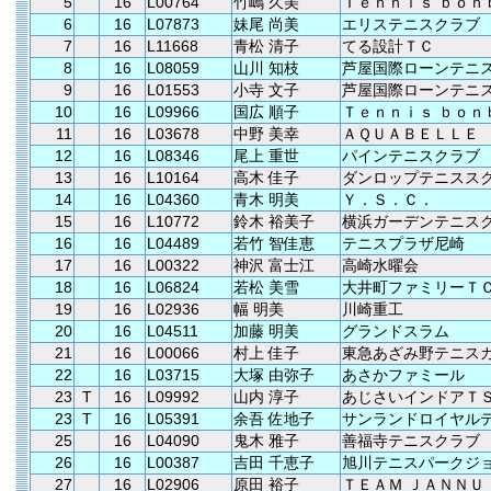
5
16
L00764
竹嶋 久美
Ｔｅｎｎｉｓ ｂｏｎ
6
16
L07873
妹尾 尚美
エリステニスクラブ
7
16
L11668
青松 清子
てる設計ＴＣ
8
16
L08059
山川 知枝
芦屋国際ローンテニ
9
16
L01553
小寺 文子
芦屋国際ローンテニ
10
16
L09966
国広 順子
Ｔｅｎｎｉｓ ｂｏｎ
11
16
L03678
中野 美幸
ＡＱＵＡＢＥＬＬＥ
12
16
L08346
尾上 重世
パインテニスクラブ
13
16
L10164
高木 佳子
ダンロップテニスス
14
16
L04360
青木 明美
Ｙ．Ｓ．Ｃ．
15
16
L10772
鈴木 裕美子
横浜ガーデンテニス
16
16
L04489
若竹 智佳恵
テニスプラザ尼崎
17
16
L00322
神沢 富士江
高崎水曜会
18
16
L06824
若松 美雪
大井町ファミリーＴ
19
16
L02936
幅 明美
川崎重工
20
16
L04511
加藤 明美
グランドスラム
21
16
L00066
村上 佳子
東急あざみ野テニス
22
16
L03715
大塚 由弥子
あさかファミール
23
T
16
L09992
山内 淳子
あじさいインドアＴ
23
T
16
L05391
余吾 佐地子
サンランドロイヤル
25
16
L04090
鬼木 雅子
善福寺テニスクラブ
26
16
L00387
吉田 千恵子
旭川テニスパークジ
27
16
L02906
原田 裕子
ＴＥＡＭ ＪＡＮＮＵ