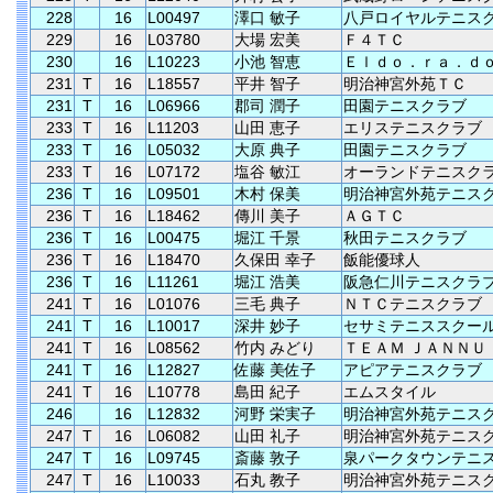
228
16
L00497
澤口 敏子
八戸ロイヤルテニス
229
16
L03780
大場 宏美
Ｆ４ＴＣ
230
16
L10223
小池 智恵
Ｅｌｄｏ．ｒａ．ｄ
231
T
16
L18557
平井 智子
明治神宮外苑ＴＣ
231
T
16
L06966
郡司 潤子
田園テニスクラブ
233
T
16
L11203
山田 恵子
エリステニスクラブ
233
T
16
L05032
大原 典子
田園テニスクラブ
233
T
16
L07172
塩谷 敏江
オーランドテニスク
236
T
16
L09501
木村 保美
明治神宮外苑テニス
236
T
16
L18462
傳川 美子
ＡＧＴＣ
236
T
16
L00475
堀江 千景
秋田テニスクラブ
236
T
16
L18470
久保田 幸子
飯能優球人
236
T
16
L11261
堀江 浩美
阪急仁川テニスクラ
241
T
16
L01076
三毛 典子
ＮＴＣテニスクラブ
241
T
16
L10017
深井 妙子
セサミテニススクー
241
T
16
L08562
竹内 みどり
ＴＥＡＭ ＪＡＮＮＵ
241
T
16
L12827
佐藤 美佐子
アピアテニスクラブ
241
T
16
L10778
島田 紀子
エムスタイル
246
16
L12832
河野 栄実子
明治神宮外苑テニス
247
T
16
L06082
山田 礼子
明治神宮外苑テニス
247
T
16
L09745
斎藤 敦子
泉パークタウンテニ
247
T
16
L10033
石丸 教子
明治神宮外苑テニス