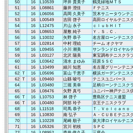
50
16
L10539
坪井 貴美子
鶴見緑地ＭＴＳ
51
16
L08861
藤井 澄佳
Ｆテニス
52
16
L06056
高岡 久美子
茨木サニータウンテ
53
16
L00549
吉田 啓子
高田ロイヤルテニス
54
16
L12475
片山 永子
ｃｌｕｂＨＩＴ
55
16
L08653
屋敷 純子
Ｙ．Ｓ．Ｃ．
56
16
L10032
矢野 恭子
名古屋ローンテニス
57
16
L02814
中村 理絵
チーム オクヤマ
58
16
L09455
小川 潮美
サンランドロイヤル
59
16
L03127
北沢 陽美
東宝調布テニスクラ
60
16
L03642
清水 まゆみ
荏原ＳＳＣ
61
16
L10499
細川 知恵
名古屋グリーンテニ
62
T
16
L05696
富山 千恵子
横浜ガーデンテニス
62
T
16
L09460
山縣 唆弓
テニスユニバース
64
16
L03480
三堀 美幸
足柄ローンテニスク
65
16
L08476
矢野 真弓
ユニバー神戸テニス
66
T
16
L10753
林 啓子
豊島区テニス連盟
66
T
16
L00480
阿部 玲子
京王テニスクラブ
68
16
L11518
司馬 恭子
Ｔ．Ｖｏｌｃａｎｏ
69
16
L10830
南 弘子
Ａ・ＣＵＢＥテニス
70
16
L10228
尾崎 順子
泉大津ロイヤルテニ
71
16
L05326
宮川 初枝
ＳＰＣ
72
16
L08952
森井 偉久子
三庭会