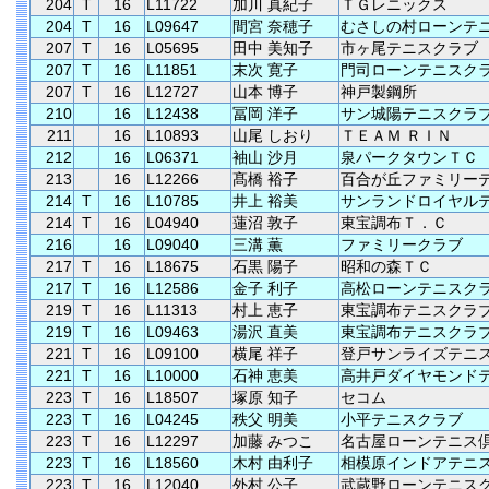
204
T
16
L11722
加川 真紀子
ＴＧレニックス
204
T
16
L09647
間宮 奈穂子
むさしの村ローンテ
207
T
16
L05695
田中 美知子
市ヶ尾テニスクラブ
207
T
16
L11851
末次 寛子
門司ローンテニスク
207
T
16
L12727
山本 博子
神戸製鋼所
210
16
L12438
冨岡 洋子
サン城陽テニスクラ
211
16
L10893
山尾 しおり
ＴＥＡＭ ＲＩＮ
212
16
L06371
袖山 沙月
泉パークタウンＴＣ
213
16
L12266
髙橋 裕子
百合が丘ファミリー
214
T
16
L10785
井上 裕美
サンランドロイヤル
214
T
16
L04940
蓮沼 敦子
東宝調布Ｔ．Ｃ
216
16
L09040
三溝 薫
ファミリークラブ
217
T
16
L18675
石黒 陽子
昭和の森ＴＣ
217
T
16
L12586
金子 利子
高松ローンテニスク
219
T
16
L11313
村上 恵子
東宝調布テニスクラ
219
T
16
L09463
湯沢 直美
東宝調布テニスクラ
221
T
16
L09100
横尾 祥子
登戸サンライズテニ
221
T
16
L10000
石神 恵美
高井戸ダイヤモンド
223
T
16
L18507
塚原 知子
セコム
223
T
16
L04245
秩父 明美
小平テニスクラブ
223
T
16
L12297
加藤 みつこ
名古屋ローンテニス
223
T
16
L18560
木村 由利子
相模原インドアテニ
223
T
16
L12040
外村 公子
武蔵野ローンテニス