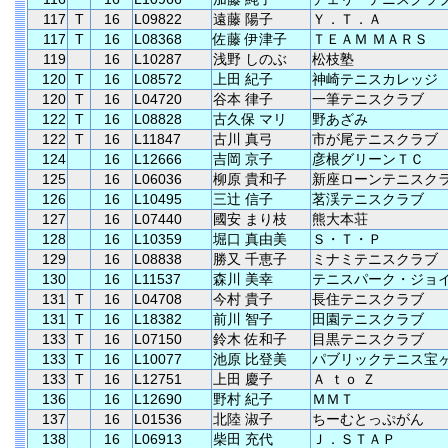
117
T
16
L09822
遠藤 陽子
Ｙ．Ｔ．Ａ
117
T
16
L08368
佐藤 伊津子
ＴＥＡＭ ＭＡＲＳ
119
16
L10287
浅野 しのぶ
松枝塾
120
T
16
L08572
上田 紀子
神崎テニスカレッジ
120
T
16
L04720
谷本 律子
一筆テニスクラブ
122
T
16
L08828
古久保 マリ
野あざみ
122
T
16
L11847
古川 真弓
市が尾テニスクラブ
124
16
L12666
吉岡 京子
彦根グリーンＴＣ
125
16
L06036
柳原 貴和子
新座ローンテニスク
126
16
L10495
三辻 信子
茗渓テニスクラブ
127
16
L07440
國安 まり枝
熊大本荘
128
16
L10359
堀口 真由美
Ｓ・Ｔ・Ｐ
129
16
L08838
勝又 千恵子
ミナミテニスクラブ
130
16
L11537
森川 美幸
テニスパーク・ジョ
131
T
16
L04708
今村 貴子
長住テニスクラブ
131
T
16
L18382
前川 智子
田園テニスクラブ
133
T
16
L07150
鈴木 佐和子
目黒テニスクラブ
133
T
16
L10077
池原 比登美
パブリックテニス宝
133
T
16
L12751
上田 慶子
Ａ ｔｏ Ｚ
136
16
L12690
野村 紀子
ＭＭＴ
137
16
L01536
北陸 淑子
ちーむとっぷがん
138
16
L06913
柴田 充代
Ｊ．ＳＴＡＰ