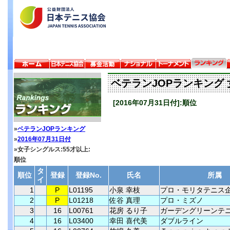
ベテランJOPランキング 
[2016年07月31日付]:順位
»
ベテランJOPランキング
»
2016年07月31日付
»女子シングルス:55才以上:
順位
タ
順位
登録
登録No.
氏名
所属
イ
1
P
L01195
小泉 幸枝
プロ・モリタテニス
2
P
L01218
佐谷 真理
プロ・ミズノ
3
16
L00761
花房 るり子
ガーデングリーンテ
4
16
L03400
幸田 喜代美
ダブルライン