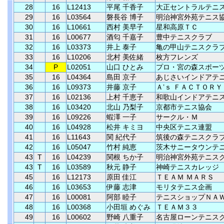
28
16
L12413
平尾 千香子
大正セントラルテニ
29
16
L03564
磐長谷 博子
明治神宮外苑テニス
30
16
L10661
西村 美早子
星和高原ＴＣ
31
16
L00677
酒匂 千嘉子
豊中テニスクラブ
32
16
L03373
井上 泰子
亀の甲山テニスクラ
33
16
L10206
北村 美佐緒
枚方フレンズ
34
P
L02051
山口 ひとみ
プロ・宮の森スポー
35
16
L04364
島田 京子
あじさいインドアテ
36
16
L09373
井藤 京子
Ａ’ｓ ＦＡＣＴＯＲＹ
37
16
L02136
上村 千恵子
和歌山インドアテニ
38
16
L03420
北山 乃梨子
京都市テニス協会
39
16
L09226
蝦澤 一子
サークル・Ｍ
40
16
L04928
松井 キミヨ
中央区テニス連盟
41
16
L11643
関 紀代子
筑後の森テニスクラ
42
16
L05047
竹村 純恵
茨木サニータウンテ
43
T
16
L04239
関根 ちか子
明治神宮外苑テニス
43
T
16
L03589
秋元 静子
神崎テニスカレッジ
45
16
L12173
原田 佳江
ＴＥＡＭ ＭＡＲＳ
46
16
L03653
伊藤 志津
モリタテニス企画
47
16
L00081
阿部 睦子
テニスショップＮＡ
48
16
L00368
小田垣 めぐみ
ＴＥＡＭ３３
49
16
L00602
野崎 八重子
名古屋ローンテニス