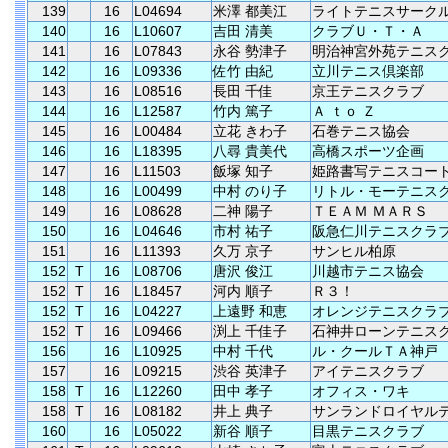
139
16
L04694
米澤 都美江
ライトテニスサーク
140
16
L10607
吉田 清美
クラブＵ・Ｔ・Ａ
141
16
L07843
永谷 勢津子
明治神宮外苑テニス
142
16
L09336
佐竹 由紀
立川テニス倶楽部
143
16
L08516
長田 千佳
京王テニスクラブ
144
16
L12587
竹内 篤子
Ａ ｔｏ Ｚ
145
16
L00484
立花 きわ子
石巻テニス協会
146
16
L18395
八尋 貴美代
高橋スポーツ企画
147
16
L11503
飯塚 知子
姫路書写テニスコー
148
16
L00499
中村 のり子
リトル・モーテニス
149
16
L08628
二神 陽子
ＴＥＡＭ ＭＡＲＳ
150
16
L04646
市村 祐子
阪急仁川テニスクラ
151
16
L11393
久万 京子
サンヒル柏原
152
T
16
L08706
唐沢 俊江
川越市テニス協会
152
T
16
L18457
河内 順子
Ｒ３！
152
T
16
L04227
上遠野 和恵
オレンジテニスクラ
152
T
16
L09466
渕上 千佳子
石神井ローンテニス
156
16
L10925
中村 千代
ル・クールＴＡ神戸
157
16
L09215
渋谷 英津子
アイテニスクラブ
158
T
16
L12260
田中 孝子
オフィス・ワキ
158
T
16
L08182
井上 典子
サンランドロイヤル
160
16
L05022
新谷 順子
目黒テニスクラブ