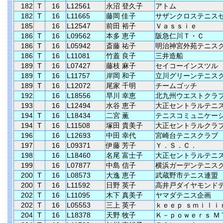
182
T
16
L12561
永沼 登久子
アトム
182
T
16
L11665
藤岡 佳子
サザンクロステニス
185
16
L12547
前田 裕子
Ｖａｓｓｉｅ
186
T
16
L09562
本多 恵子
阪急仁川Ｔ・Ｃ
186
T
16
L05942
斎藤 祐子
明治神宮外苑テニス
186
T
16
L11081
竹蓋 良子
三井造船
189
T
16
L07427
藤枝 麻子
セイコーインスツル
189
T
16
L11757
岸岡 和子
立川グリーンテニス
189
T
16
L12072
尾家 千明
チームゴッチ
192
16
L18556
早川 幸恵
北九州ウエストクラ
193
16
L12494
水谷 恵子
大正セントラルテニ
194
T
16
L18434
二宮 薫
テニスコミュニケー
194
T
16
L11508
塚田 貴美子
大正セントラルクラ
196
16
L12693
中田 幸代
宮崎台テニスクラブ
197
16
L09371
伊藤 芳子
Ｙ．Ｓ．Ｃ．
198
16
L18460
名尾 富士子
大正セントラルテニ
199
16
L07877
中島 信子
横浜ガーデンテニス
200
T
16
L08573
大逸 恵子
武蔵野市テニス連盟
200
T
16
L11592
日野 英子
高井戸ダイヤモンド
202
T
16
L11095
木下 真美子
ヤマダテニス企画
202
T
16
L05553
三上 英子
ｋｅｅｐ ｓｍｉｌｉ
204
T
16
L18378
天野 牧子
Ｋ－ｐｏｗｅｒｓ Ｍ