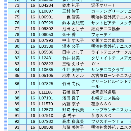
73
16
L04284
鈴木 礼子
逗子マリーナ
74
16
L10697
三村 智子
ガーデングリーンテ
75
16
L06901
一色 智美
明治神宮外苑テニス
76
16
L07929
鈴木 友紀恵
サントピアテニスク
77
16
L09802
池田 とし子
紋別テニス協会
78
16
L06053
金子 香
フォーティ
79
16
L07993
中山 すみ子
立川テニス倶楽部
80
16
L03338
湯本 公子
明治神宮外苑テニス
81
16
L05536
田中 とし子
ライトテニスサーク
82
16
L12431
竹井 裕美
クリエイトテニスア
83
16
L02823
三輪 えり子
Ｏ’ｚ
84
16
L10635
生井 美智子
サンテニスクラブ
85
16
L05105
稲本 カオル
名古屋ローンテニス
グリーンヒルインド
86
16
L07825
竹田 尚代
ール
87
16
L11166
石橋 規子
永岡庭球道場
88
16
L07191
沼田 良子
札幌テニス協会
89
16
L11570
内藤 京子
荏原ＳＳＣ
90
16
L12573
野﨑 千代美
トップランテニスカ
91
16
L07910
森 秀子
荏原ＳＳＣ
92
16
L07982
髙木 多真美
フジスポーツｆｅｌ
93
16
L08508
加藤 美佐子
明治神宮外苑テニス