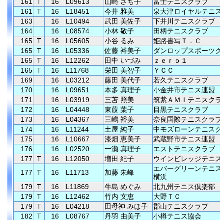
161
T
16
L09613
山崎 さち子
富士テニスクラブ
161
T
16
L18451
今井 雅美
泉大津ロイヤルテニ
163
16
L10494
武田 美佐子
下井川テニスクラブ
164
16
L08574
小林 敬子
田柄テニスクラブ
165
T
16
L05605
小谷 るみ
姫路書写Ｔ．Ｃ
165
T
16
L05336
佐藤 裕美子
ダンロップスポーツ
165
T
16
L12262
田中 いづみ
ｚｅｒｏ１
165
T
16
L11768
栄田 美智子
ＹＣＣ
169
16
L03212
藤田 美代子
若久テニスクラブ
170
16
L09651
本多 真理子
小金井市テニス連盟
171
16
L03919
三苫 照美
筑紫ＡＭＩテニスク
172
16
L04448
東葭 葉子
目黒テニスクラブ
173
16
L04367
三嶋 裕美
奈良国際テニスクラ
174
16
L11244
土屋 純子
中モズローンテニス
175
16
L10667
漆畑 恵美子
武蔵野市テニス連盟
176
16
L02520
一瀬 真理子
エストテニスクラブ
177
T
16
L12050
増田 紀子
ウインビレッジテニ
エバーグリーンテニ
177
T
16
L11713
加藤 朱峰
横浜
179
T
16
L11869
牛島 めぐみ
北九州テニス倶楽部
179
T
16
L12462
竹内 文恵
大野ＴＣ
179
T
16
L04218
田母神 みほ子
郡山テニスクラブ
182
T
16
L08767
丹羽 由美子
小樽テニス協会