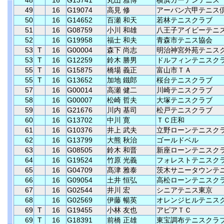
48
16
G13741
丸山 雅博
横浜ガーデンテニス
49
16
G19074
高見 修
アーバン六甲テニス
50
16
G14652
百瀬 和天
若林テニスクラブ
51
16
G08759
小川 和雄
八王子アイビーテニ
52
16
G19958
福士 和夫
青森市テニス協会
53
T
16
G00004
森下 尚志
明治神宮外苑テニス
53
T
16
G12259
鈴木 勝男
ドルフィンテニスク
55
T
16
G15875
橋場 義正
富山市ＴＡ
55
T
16
G13652
加地 鐵郎
桜台テニスクラブ
57
16
G00014
高瀬 健二
川崎テニスクラブ
58
16
G00007
松崎 哲夫
大塚テニスクラブ
59
16
G21676
川内 基司
松戸テニスクラブ
60
16
G13702
中川 寛
ＴＣ庄和
61
16
G10376
井上 武夫
立野ローンテニスク
62
16
G13799
大熊 秋治
ゴールドベル
63
16
G08505
鈴木 和晋
新座ローンテニスク
64
16
G19524
竹原 光義
フォレストテニスク
65
16
G04709
髙津 雅泰
茨木サニータウンテ
66
16
G09054
土井 恒弘
高松ローンテニスク
67
16
G02544
井川 宏
シニアテニス東京
68
16
G02569
伊藤 暢英
オレンジヒルテニス
69
T
16
G19455
小林 友也
アピアＴＣ
69
T
16
G18391
前橋 正雄
東宝調布テニスクラ