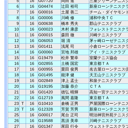
5
16
G07720
岡田 進
三重グリーンテニス
6
16
G04474
辻田 裕司
新座ローンテニスク
7
16
G00016
土屋 善二
チーム・ダイヤモン
8
16
G00006
川崎 修
浦和中央ＴＣ
9
16
G00638
橋本 秀夫
郡山テニスクラブ
10
16
G00023
木村 康彦
フォレストテニスク
11
16
G00015
森田 徹
川崎テニスクラブ
12
16
G06053
堀 清
茅ヶ崎ローゼテニス
13
16
G01411
浅尾 司
小倉ローンテニスク
14
16
G00060
宮地 邦雄
アイ・テニスクラブ
15
16
G19479
松井 繁幸
室蘭テニス協会
16
16
G02855
土橋 国宏
東京都ＴＡ
17
16
G00955
栗田 俊男
名古屋ローンテニス
18
16
G01495
能津 健
天王山テニスクラブ
19
16
G02849
津上 孟士
和泉テニスクラブ
20
16
G19195
加藤 恭介
ＣＴＡ
21
16
G01420
徳弘 晴輝
高知一宮テニスクラ
22
16
G12719
風間 嘉隆
東京都ＴＡ
23
T
16
G10410
倉橋 正男
芦屋国際ローンテニ
23
T
16
G12328
芳賀 芳男
新座ローンテニスク
25
16
G00017
尾台 正司
明治神宮外苑テニス
26
16
G19588
黒須 美幸
川崎テニスクラブ
27
16
G01347
尾田 行令
ウェストテニスクラ