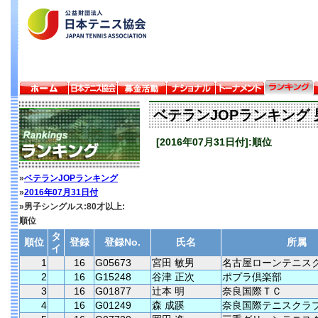
ベテランJOPランキング 
[2016年07月31日付]:順位
»
ベテランJOPランキング
»
2016年07月31日付
»男子シングルス:80才以上:
順位
タ
順位
登録
登録No.
氏名
所属
イ
1
16
G05673
宮田 敏男
名古屋ローンテニス
2
16
G15248
谷津 正次
ポプラ倶楽部
3
16
G01877
辻本 明
奈良国際ＴＣ
4
16
G01249
森 成蹊
奈良国際テニスクラ