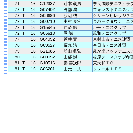
71
16
G12337
辻本 朝男
奈良國際テニスクラ
72
T
16
G07402
占部 務
フォレストテニスク
72
T
16
G08696
渡辺 啓
クリーンビレッジテ
72
T
16
G00710
中村 克宏
泉パークタウンテニ
72
T
16
G15945
百済 皓
小平テニスクラブ
72
T
16
G05513
岡 誠
親和テニスクラブ
77
16
G04992
菅井 實
東村山市テニス連盟
78
16
G09527
福丸 浩
春日市テニス連盟
79
16
G21085
舩山 眞弘
霧が丘アップテニス
80
16
G00052
山部 巍
松原テニスクラブ印
81
T
16
G10516
秦 善次郎
東大和ＴＣ
81
T
16
G06261
山元 一夫
クレールＩＴＳ