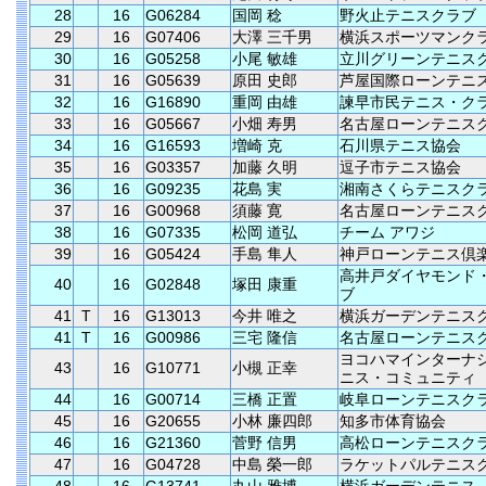
28
16
G06284
国岡 稔
野火止テニスクラブ
29
16
G07406
大澤 三千男
横浜スポーツマンク
30
16
G05258
小尾 敏雄
立川グリーンテニス
31
16
G05639
原田 史郎
芦屋国際ローンテニ
32
16
G16890
重岡 由雄
諫早市民テニス・ク
33
16
G05667
小畑 寿男
名古屋ローンテニス
34
16
G16593
増崎 克
石川県テニス協会
35
16
G03357
加藤 久明
逗子市テニス協会
36
16
G09235
花島 実
湘南さくらテニスク
37
16
G00968
須藤 寛
名古屋ローンテニス
38
16
G07335
松岡 道弘
チーム アワジ
39
16
G05424
手島 隼人
神戸ローンテニス倶
高井戸ダイヤモンド
40
16
G02848
塚田 康重
ブ
41
T
16
G13013
今井 唯之
横浜ガーデンテニス
41
T
16
G00986
三宅 隆信
名古屋ローンテニス
ヨコハマインターナ
43
16
G10771
小槻 正幸
ニス・コミュニティ
44
16
G00714
三橋 正置
岐阜ローンテニスク
45
16
G20655
小林 廉四郎
知多市体育協会
46
16
G21360
菅野 信男
高松ローンテニスク
47
16
G04728
中島 榮一郎
ラケットパルテニス