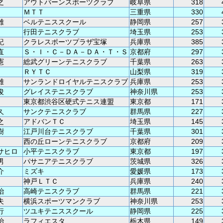
之
アウトバーンスポーツクラブ
岐阜県
318
ＭＴＴ
三重県
330
雄
ベルテニススクール
静岡県
257
行田テニスクラブ
埼玉県
253
紀
クラレスポーツプラザ宝塚
兵庫県
385
直
Ｓ・Ｉ・Ｃ－ＤＡ－ＤＡ・Ｔ・Ｓ
京都府
297
憲
総武グリーンテニスクラブ
千葉県
263
ＲＹＴＣ
山梨県
319
雄
サンランドロイヤルテニスクラブ
兵庫県
253
俊
グレイステニスクラブ
神奈川県
253
東京都渋谷区硬式テニス連盟
東京都
171
久
サンクテニスクラブ
群馬県
227
之
アドバンＴＣ
埼玉県
145
樹
江戸川台テニスクラブ
千葉県
301
西の丘ローンテニスクラブ
京都府
209
サヒロ
小平テニスクラブ
東京都
197
男
パサニアテニスクラブ
茨城県
326
介
ミズキ
愛媛県
173
神戸ＬＴＣ
兵庫県
240
治
高崎テニスクラブ
群馬県
221
夫
横浜スポーツマンクラブ
神奈川県
253
行
ツユキテニススクール
静岡県
225
治
ラフィエスタ
栃木県
149