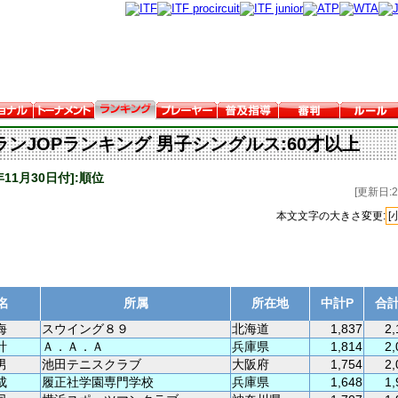
ランJOPランキング 男子シングルス:60才以上
4年11月30日付]:順位
[更新日:20
本文文字の大きさ変更:
[
名
所属
所在地
中計P
合計
海
スウイング８９
北海道
1,837
2,
計
Ａ．Ａ．Ａ
兵庫県
1,814
2,
男
池田テニスクラブ
大阪府
1,754
2,
成
履正社学園専門学校
兵庫県
1,648
1,