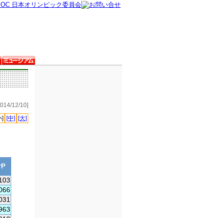
14/12/10]
小]
[中]
[大]
P
103
066
031
963