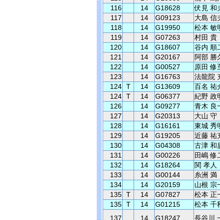
116
14
G18628
伏見 和
117
14
G09123
大島 信
118
14
G19950
松本 敏
119
14
G07263
村田 貴
120
14
G18607
谷内 順
121
14
G20167
阿部 勝
122
14
G00527
原田 修
123
14
G16763
法龍院 
124
T
14
G13609
百名 祐
124
T
14
G06377
紀野 政
126
14
G09277
青木 良
127
14
G20313
大山 守
128
14
G16161
東城 秀
129
14
G19205
近藤 祐
130
14
G04308
古津 和
131
14
G00226
田嶋 修
132
14
G18264
関 孝人
133
14
G00144
糸洲 満
134
14
G20159
山根 宗
135
T
14
G07827
松本 正
135
T
14
G01215
松本 千
137
14
G18247
長谷川 