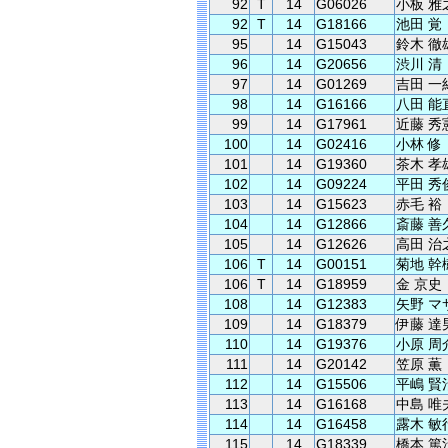
92
T
14
G06026
小板 雅
92
T
14
G18166
池田 覚
95
14
G15043
鈴木 徹
96
14
G20656
渋川 清
97
14
G01269
吉田 一
98
14
G16166
八田 能
99
14
G17961
近藤 秀
100
14
G02416
小林 修
101
14
G19360
茶木 孝
102
14
G09224
平田 秀
103
14
G15623
赤毛 裕
104
14
G12866
斎藤 善
105
14
G12626
高田 治
106
T
14
G00151
菊地 幹
106
T
14
G18959
金 京史
108
14
G12383
矢野 マ
109
14
G18379
伊藤 達
110
14
G19376
小原 周
111
14
G20142
笠原 薫
112
14
G15506
平嶋 賢
113
14
G16168
中島 唯
114
14
G16458
露木 敏
115
14
G18339
橋本 篤