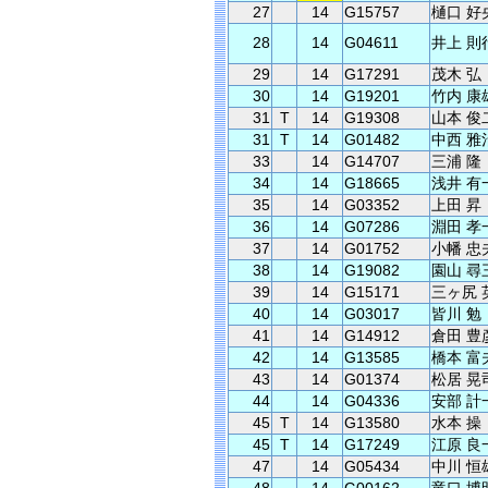
27
14
G15757
樋口 好
28
14
G04611
井上 則
29
14
G17291
茂木 弘
30
14
G19201
竹内 康
31
T
14
G19308
山本 俊
31
T
14
G01482
中西 雅
33
14
G14707
三浦 隆
34
14
G18665
浅井 有
35
14
G03352
上田 昇
36
14
G07286
淵田 孝
37
14
G01752
小幡 忠
38
14
G19082
園山 尋
39
14
G15171
三ヶ尻 
40
14
G03017
皆川 勉
41
14
G14912
倉田 豊
42
14
G13585
橋本 富
43
14
G01374
松居 晃
44
14
G04336
安部 計
45
T
14
G13580
水本 操
45
T
14
G17249
江原 良
47
14
G05434
中川 恒