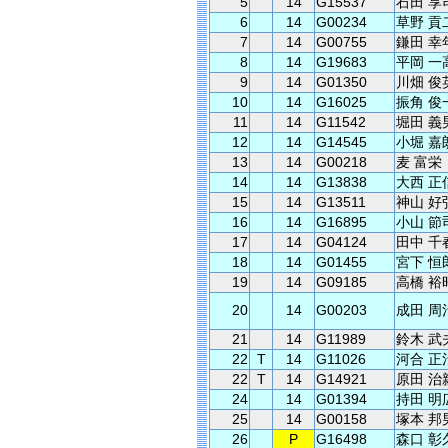
5
14
G15537
石田 享
6
14
G00234
草野 貢
7
14
G00755
鎌田 幸
8
14
G19683
平岡 一
9
14
G01350
川畑 俊
10
14
G16025
振角 俊
11
14
G11542
堀田 義
12
14
G14545
小堀 嘉
13
14
G00218
麦 富栄
14
14
G13838
大西 正
15
14
G13511
神山 好
16
14
G16895
小山 節
17
14
G04124
田中 千
18
14
G01455
宮下 恒
19
14
G09185
高橋 裕
20
14
G00203
成田 周
21
14
G11989
鈴木 武
22
T
14
G11026
河合 正
22
T
14
G14921
原田 治
24
14
G01394
持田 明
25
14
G00158
塚本 邦
26
P
G16498
森口 彰