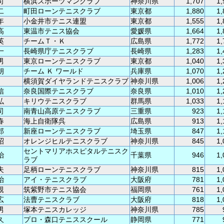
司
横浜スポーツマンクラブ
神奈川県
1,707
1,
二
町田ローンテニスクラブ
東京都
1,880
1,
年
小金井市テニス連盟
東京都
1,555
1,
高
東温市テニス協会
愛媛県
1,664
1,
英
チームＴ・Ｋ
広島県
1,772
1,
一
長崎県庁テニスクラブ
長崎県
1,283
1,
男
東京ローンテニスクラブ
東京都
1,040
1,
朗
チーム Ｋ ワールド
兵庫県
1,070
1,
横須賀ダイヤランドテニスクラブ
神奈川県
1,006
1,
信
奈良国際テニスクラブ
奈良県
1,010
1,
弘
キリウテニスクラブ
群馬県
1,033
1,
司
南青山高原テニスクラブ
三重県
923
1,
春
海上自衛隊呉
広島県
913
1,
郎
新座ローンテニスクラブ
埼玉県
847
1,
昭
オレンジヒルテニスクラブ
神奈川県
845
1,
セントマリアホスピタルテニスク
治
千葉県
946
1,
ラブ
夫
足柄ローンテニスクラブ
神奈川県
815
1,
治
アイ・テニスクラブ
大阪府
781
1,
親
筑紫野市テニス協会
福岡県
761
1,
広
法曹テニスクラブ
大阪府
818
1,
男
塚本テニスカレッジ
神奈川県
785
久
プロ・森口テニススクール
静岡県
771