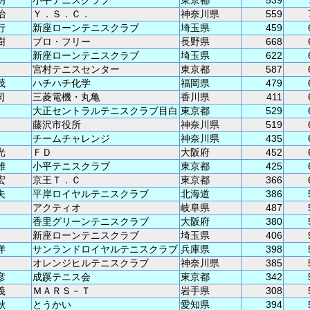
明
小平テニスクラブ
東京都
539
治
Ｙ．Ｓ．Ｃ．
神奈川県
559
行
新座ローンテニスクラブ
埼玉県
459
樹
プロ・フリー
長野県
668
新座ローンテニスクラブ
埼玉県
622
宮村テニスセンター
東京都
587
茂
ハチハチ化学
福岡県
479
司
三菱電機・丸亀
香川県
411
大正セントラルテニスクラブ目白
東京都
529
藤沢市役所
神奈川県
519
チームチャレンジ
神奈川県
435
光
ＦＤ
大阪府
452
雄
小平テニスクラブ
東京都
425
宏
京王Ｔ．Ｃ
東京都
366
夫
平岸ロイヤルテニスクラブ
北海道
386
アクティオ
岐阜県
487
香里グリーンテニスクラブ
大阪府
380
新座ローンテニスクラブ
埼玉県
406
洋
サンランドロイヤルテニスクラブ
兵庫県
398
オレンジヒルテニスクラブ
神奈川県
385
彦
成蹊テニス会
東京都
342
義
ＭＡＲＳ－Ｔ
岩手県
308
秋
とうかい
愛知県
394