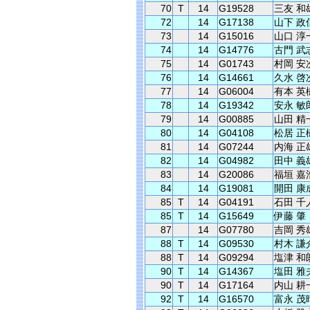
70
T
14
G19528
三友 和
72
14
G17138
山下 政
73
14
G15016
山口 淳
74
14
G14776
古門 武
75
14
G01743
村岡 安
76
14
G14661
久水 啓
77
14
G06004
有本 英
78
14
G19342
安永 敏
79
14
G00885
山田 精
80
14
G04108
松居 正
81
14
G07244
内海 正
82
14
G04982
田中 義
83
14
G20086
福垣 嘉
84
14
G19081
開田 康
85
T
14
G04191
石田 千
85
T
14
G15649
伊藤 肇
87
14
G07780
吉岡 秀
88
T
14
G09530
村木 謙
88
T
14
G09294
塩津 和
90
T
14
G14367
塩田 雅
90
T
14
G17164
内山 耕
92
T
14
G16570
富永 茂