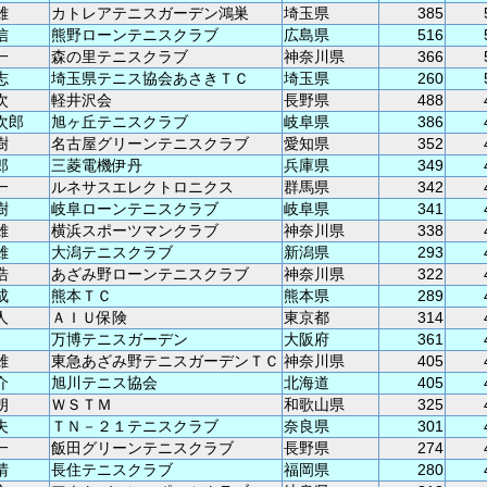
雄
カトレアテニスガーデン鴻巣
埼玉県
385
信
熊野ローンテニスクラブ
広島県
516
一
森の里テニスクラブ
神奈川県
366
志
埼玉県テニス協会あさきＴＣ
埼玉県
260
次
軽井沢会
長野県
488
次郎
旭ヶ丘テニスクラブ
岐阜県
386
樹
名古屋グリーンテニスクラブ
愛知県
352
郎
三菱電機伊丹
兵庫県
349
一
ルネサスエレクトロニクス
群馬県
342
樹
岐阜ローンテニスクラブ
岐阜県
341
雄
横浜スポーツマンクラブ
神奈川県
338
雄
大潟テニスクラブ
新潟県
293
浩
あざみ野ローンテニスクラブ
神奈川県
322
成
熊本ＴＣ
熊本県
289
人
ＡＩＵ保険
東京都
314
万博テニスガーデン
大阪府
361
雄
東急あざみ野テニスガーデンＴＣ
神奈川県
405
介
旭川テニス協会
北海道
405
朗
ＷＳＴＭ
和歌山県
325
夫
ＴＮ－２１テニスクラブ
奈良県
301
一
飯田グリーンテニスクラブ
長野県
274
晴
長住テニスクラブ
福岡県
280