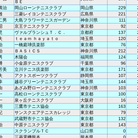
ＢＥ
講治
岡山ローンテニスクラブ
岡山県
229
雄
三菱レイヨンテニスクラブ
広島県
221
二男
大島フラワーテニスガーデン
神奈川県
111
昭
京王テニスクラブ
東京都
92
児
ヴァルブランシュＴ．Ｃ．
京都府
137
夫
ｔｅａｍ ｈａｙａｔｏ
埼玉県
120
治
一橋庭球倶楽部
東京都
76
治
ＢＡＳＩＣＳ
神奈川県
212
男
木陽会
福岡県
124
博
小金原テニスクラブ
千葉県
96
芳美
立川テニス倶楽部
東京都
171
夫
アクトスポーツクラブ
静岡県
107
幸
越谷グリーンテニスクラブ
埼玉県
144
由
あざみ野ローンテニスクラブ
神奈川県
103
一
高松ローンテニスクラブ
東京都
100
一
泉ヶ丘テニスクラブ
大阪府
16
明
三鷹市テニス協会
東京都
163
紀
サンスクエアテニスカレッジ
東京都
79
武蔵野市テニス協会
東京都
132
治
中原テニスクラブ
東京都
143
スクランブルＴＣ
山口県
0
治
三菱電機熊本
熊本県
0