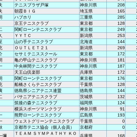
夫
テニスプラザ戸塚
神奈川県
208
夫
朝霞ＢＩＧ
埼玉県
165
明
ハブホリ
三重県
285
京王テニスクラブ
東京都
128
二
関町ローンテニスクラブ
東京都
249
久
ＹＹＴＣ
新潟県
253
至
山の手テニスクラブ
北海道
144
充
ＯＵＴＬＥＴ２１
新潟県
269
介
セサミテニススクール
東京都
172
明
亀の甲山テニスクラブ
神奈川県
181
一
中央林間テニスクラブ
神奈川県
187
天王山倶楽部
兵庫県
172
明
関町ローンテニスクラブ
東京都
176
充
船橋さくらテニスクラブ
千葉県
128
廣
徳島県シニアテニス連盟
徳島県
144
二
パサニアテニスクラブ
茨城県
132
筑後の森テニスクラブ
福岡県
124
横浜スポーツマンクラブ
神奈川県
91
一
熊野ローンテニスクラブ
広島県
193
一
ウェストグリーンテニスクラブ
千葉県
0
秋
京都市テニス協会（個人会員）
京都府
0
ＴＥＡＭ ＳＹＭＰＡＴＨＹ ＫＯ
一彌
兵庫県
168