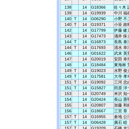
138
14
G18366
佐々木 
139
14
G19939
中川 福
140
T
14
G06290
小野 不
140
T
14
G19371
小笹 政
142
14
G17799
伊藤 健
143
14
G17473
涌井 保
144
T
14
G16873
長島 泰
144
T
14
G17693
清水 幸
146
14
G01622
武末 英
147
14
G20019
安田 幸
148
14
G18484
東海林 
149
T
14
G19023
水野 俊
149
T
14
G17581
大寺 孝
151
T
14
G19092
三河 忠
151
T
14
G15827
田原 洋
153
14
G20749
米沢 知
154
14
G20424
長山 憲
155
14
G20807
加藤 和
156
14
G18667
三宮 章
157
T
14
G16955
倉地 公
157
T
14
G06428
廣石 睦
157
T
14
G19209
石橋 光