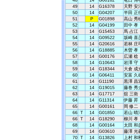
48
14
G00162
竜口 博
49
14
G16378
天野 安
50
14
G04207
半田 正
51
P
G01898
高山 秀
52
14
G04199
田中 孝
53
14
G15453
馬 占江
54
14
G09522
坂崎 喜
55
14
G20616
若林 庄
56
14
G18885
木曽 孝
57
14
G00176
広瀬 稔
58
14
G10643
岩澤 守
59
14
G18344
大倉 成
60
14
G06411
安富 久
61
14
G11190
黒澤 昌
62
14
G19015
藤巻 秀
63
14
G17717
舘 三衛
64
14
G11314
伊藤 昇
65
14
G00161
岡 修二
66
T
14
G01850
若山 晴
66
T
14
G18290
柳川 孝
68
14
G00164
太田 和
69
14
G03610
藤澤 光
70
T
14
G13826
上村 和