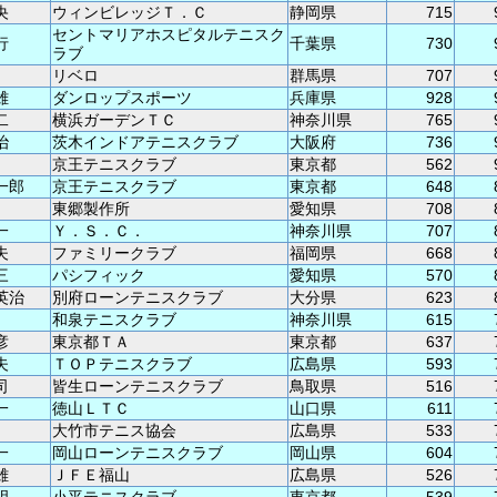
央
ウィンビレッジＴ．Ｃ
静岡県
715
セントマリアホスピタルテニスク
行
千葉県
730
ラブ
リベロ
群馬県
707
雄
ダンロップスポーツ
兵庫県
928
二
横浜ガーデンＴＣ
神奈川県
765
治
茨木インドアテニスクラブ
大阪府
736
京王テニスクラブ
東京都
562
一郎
京王テニスクラブ
東京都
648
東郷製作所
愛知県
708
一
Ｙ．Ｓ．Ｃ．
神奈川県
707
夫
ファミリークラブ
福岡県
668
三
パシフィック
愛知県
570
英治
別府ローンテニスクラブ
大分県
623
和泉テニスクラブ
神奈川県
615
彦
東京都ＴＡ
東京都
637
夫
ＴＯＰテニスクラブ
広島県
593
司
皆生ローンテニスクラブ
鳥取県
516
一
徳山ＬＴＣ
山口県
611
大竹市テニス協会
広島県
533
一
岡山ローンテニスクラブ
岡山県
604
雄
ＪＦＥ福山
広島県
526