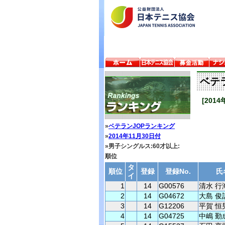
ベテ
[201
»
ベテランJOPランキング
»
2014年11月30日付
»男子シングルス:60才以上:
順位
タ
順位
登録
登録No.
氏
イ
1
14
G00576
清水 行
2
14
G04672
大島 俊
3
14
G12206
平賀 恒
4
14
G04725
中嶋 勤