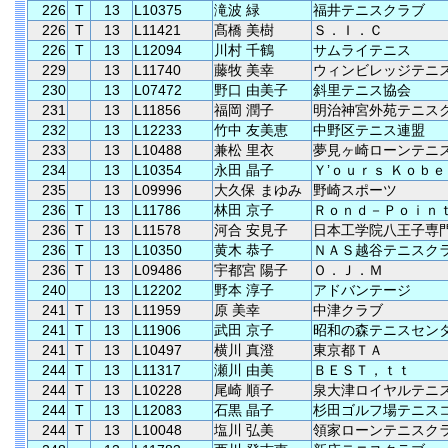
226
T
13
L10375
滝波 緑
福井テニスクラブ
226
T
13
L11421
髙橋 美樹
Ｓ．Ｉ．Ｃ
226
T
13
L12094
川村 千鶴
サムライテニス
229
13
L11740
藤牧 美幸
ウィンビレッジテニ
230
13
L07472
野口 由美子
斜里テニス協会
231
13
L11856
福岡 潤子
明治神宮外苑テニス
232
13
L12233
竹中 友美恵
中野区テニス連盟
233
13
L10488
兼松 里衣
夢見ヶ崎ローンテニ
234
13
L10354
永田 晶子
Ｙ’ｏｕｒｓ Ｋｏｂｅ
235
13
L09996
大久保 まゆみ
野崎スポーツ
236
T
13
L11786
林田 京子
Ｒｏｎｄ－Ｐｏｉｎ
236
T
13
L11578
河合 安見子
日本工学院八王子専
236
T
13
L10350
黄木 恭子
ＮＡＳ越谷テニスク
236
T
13
L09486
宇都宮 陽子
Ｏ．Ｊ．Ｍ
240
13
L12202
野本 淳子
アドバンテージ
241
T
13
L11959
原 美幸
中津クラブ
241
T
13
L11906
武田 京子
昭和の森テニスセン
241
T
13
L10497
横川 真澄
東京都ＴＡ
244
T
13
L11317
瀬川 由美
ＢＥＳＴ，ｔｔ
244
T
13
L10228
尾崎 順子
泉大津ロイヤルテニ
244
T
13
L12083
石黒 晶子
杉田ゴルフ場テニス
244
T
13
L10048
塩川 弘美
領家ローンテニスク