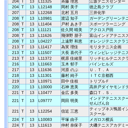
204
T
13
L11325
斉藤 理恵
江坂テニスセンター
204
T
13
L12148
岡村 美子
徳之島クラブ
207
13
L12268
北村 五月
三井化学
208
T
13
L10981
渡辺 知子
ガーデングリーンテ
208
T
13
L11404
戸村 あき子
スポーツラーニング
208
T
13
L11121
佐久間 晴美
アクロス戸田
208
T
13
L11626
飛弾野 朋子
富山インドアテニス
208
T
13
L04227
上遠野 和恵
オレンジテニスクラ
213
T
13
L11417
為実 理佳
モリタテニス企画
213
T
13
L11507
大長 喜代子
ウィンビレッジテニ
213
T
13
L11372
梶原 佳緒里
リッチヒルテニスク
216
13
L11663
玉木 郁子
パインヒルズ
217
13
L11636
河原 のぶ
Ｕ．Ｔ．Ａ
218
13
L11301
藤村 純子
ＩＴＣ京都西
219
13
L10971
田中 佳枝
トリプルＦ
220
13
L10000
石神 恵美
高井戸ダイヤモンド
221
T
13
L10477
金広 多美
森口Ｔ．Ｓ．
インドアテニススク
221
T
13
L09777
岡田 明美
せんげん台
ティップネス鴨居イ
221
T
13
L12254
信近 三恵
スクール
224
T
13
L10083
平塚 由子
メガロス横浜
224
T
13
L11613
仲村 奈保子
大磯テニスアカデミ