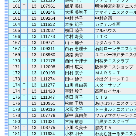
159
T
13
L12115
鶴﨑 尚子
ファミリークラブ
161
T
13
L07961
飯尾 美佳
明治神宮外苑テニス
161
T
13
L09246
大塚 美智子
ナマイテニススクー
161
T
13
L09264
中村 啓子
中村企画
164
13
L11632
本多 紀子
カクテル企画
165
13
L12037
横田 睦子
フルハウス
166
13
L11773
竹村 寿美
ＩＴＣ
167
T
13
L09771
山下 郁子
キタムラＴＳ
167
T
13
L09311
白石 恵理子
石鎚ローンテニスク
169
13
L08960
淡路 美香
ユニバー神戸テニス
170
13
L12178
西田 千津子
田柄テニスクラブ
171
13
L12098
和田 広栄
阪神テニスショップ
172
13
L09199
田村 京子
ＭＡＲＳ－Ｔ
173
13
L11274
田中 妙子
小出グリーンＴＣ
174
T
13
L11277
山川 眞由美
スターサップ
174
T
13
L11428
宇野 玲子
高岡ロイヤル
176
T
13
L11347
柴田 直子
ＯＴＳ
176
T
13
L10951
松崎 千聡
あけぼのテニスクラ
178
T
13
L09116
永富 文子
トータルテニスアカ
178
T
13
L07776
阪中 真由美
ワカヤマグリーンテ
180
13
L11321
古海 敏恵
目黒テニスクラブ
181
T
13
L08775
小川 久美子
胎内ＴＡ
181
T
13
L11634
小林 明子
わあむほーるテニス