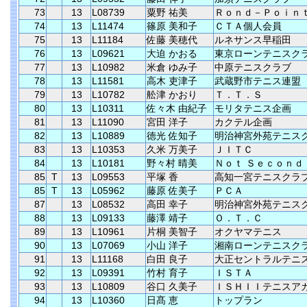
73
13
L08739
粟野 祐美
Ｒｏｎｄ－Ｐｏｉｎ
74
13
L11474
篠原 美和子
ＣＴＡ個人会員
75
13
L11184
佐藤 美穂代
ルネサンス早稲田
76
13
L09621
大迫 かおる
東京ローンテニスク
77
13
L10982
米倉 ゆみ子
中原テニスクラブ
78
13
L11581
高木 吏津子
武蔵野市テニス連盟
79
13
L10782
舩津 かおり
Ｔ．Ｔ．Ｓ
80
13
L10311
佐々木 由紀子
モリタテニス企画
81
13
L11090
宮田 洋子
カクテル企画
82
13
L10889
徳光 佐知子
明治神宮外苑テニス
83
13
L10353
久米 万美子
ＪＩＴＣ
84
13
L10181
野々村 晴美
Ｎｏｔ Ｓｅｃｏｎｄ
85
T
13
L09553
平塚 香
高知一宮テニスクラ
85
T
13
L05962
藤原 佐美子
ＰＣＡ
87
13
L08532
高田 幸子
明治神宮外苑テニス
88
13
L09133
藤澤 靖子
Ｏ．Ｔ．Ｃ
89
13
L10961
片桐 美智子
オクヤマテニス
90
13
L07069
小山 洋子
湘南ローンテニスク
91
13
L11168
白田 良子
大正セントラルテニ
92
13
L09391
竹村 育子
ＩＳＴＡ
93
13
L10809
谷口 久美子
ＩＳＨＩＩテニスア
94
13
L10360
日髙 恵
トップラン