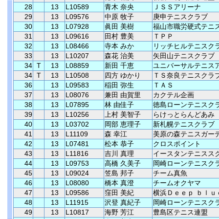
28
13
L10589
青木 奈央
ＪＳＳアリーナ
29
13
L09576
中原 牧子
庚申テニスクラブ
30
13
L07928
眞田 美樹
福山市職労硬式テニ
31
13
L09616
田村 豊美
ＴＰＰ
32
13
L08466
寺本 みか
リッチヒルテニスク
33
13
L10207
森花 治美
矢田山テニスクラブ
34
T
13
L08859
新田 千恵
ユニバーサルテニス
34
T
13
L10508
四方 ゆかり
ＴＳ奈良テニスクラ
36
13
L09583
稲田 弥生
ＴＡＳ
37
13
L08076
兼田 由賀里
カクテル企画
38
13
L07895
林 由佳子
徳島ローンテニスク
39
13
L10256
上村 美智子
らけっとらんどあみ
40
13
L03702
岡部 恵理子
新札幌テニスクラブ
41
13
L11109
森 幸江
美原の森テニスガー
42
13
L07481
松本 恭子
クロスポイント
43
13
L11816
吉川 真理
イースタンテニスス
44
13
L09753
高橋 久美子
岡崎ローンテニスク
45
13
L09024
笠島 邦子
チーム真魚
46
13
L08080
橋本 真澄
チームオクヤマ
47
13
L09586
窪田 美紀
横浜Ｄｅｅｐ ｂｌｕ
48
13
L11915
沢登 真紀子
岡崎ローンテニスク
49
13
L10817
海野 芳江
豊島区テニス連盟