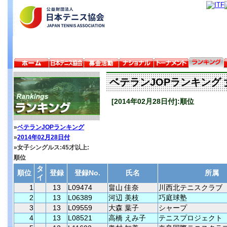
ベテランJOPランキング 
[2014年02月28日付]:順位
»
ベテランJOPランキング
»
2014年02月28日付
»女子シングルス:45才以上:
順位
タ
順位
登録
登録No.
氏名
所属
イ
1
13
L09474
畠山 佳奈
川西北テニスクラブ
2
13
L06389
河辺 美枝
巧庭球塾
3
13
L09559
大森 葉子
シャープ
4
13
L08521
高橋 えみ子
テニスプロジェクト