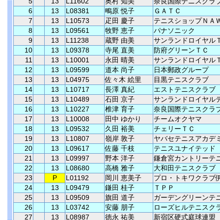
5
13
L11602
奥村 知美
奈良国際テニスクラ
6
13
L08381
鴫原 悦子
ＧＡＴＣ
7
13
L10573
疋田 慶子
テニスショップＮＡ
8
13
L09561
牧野 恵子
パナソニック
9
13
L11238
蔵野 由美
サンランドロイヤル
10
13
L09378
寺尾 直美
防府グリーンＴＣ
11
13
L10001
永田 晴美
サンランドロイヤル
12
13
L09599
道本 尚子
日本郵政グループ
13
13
L04975
佐々木 絵里
目黒テニスクラブ
14
13
L10717
長澤 真紀
エストテニスクラブ
15
13
L10489
石田 京子
サンランドロイヤル
16
13
L10227
椎津 育子
奈良国際テニスクラ
17
13
L10008
田中 ゆかり
チームオクヤマ
18
13
L09532
久田 裕美
チェリーＴＣ
19
13
L10807
嶺岸 敦子
ヤバセテニスアカデ
20
13
L09617
佐藤 千枝
テニスユナイテッド
21
13
L09997
野本 洋子
鎌倉宮カントリーテ
22
13
L08680
高橋 雅子
大和田テニスクラブ
23
P
L01192
岡川 恵美子
プロ・トキワクラブ
24
13
L09479
鎌田 桂子
ＴＰＰ
25
13
L09509
旗田 道子
ガーデングリーンテ
26
13
L03742
安藤 朋子
ローズヒルテニスク
27
13
L08987
徳永 祐美
新宿区硬式庭球連盟