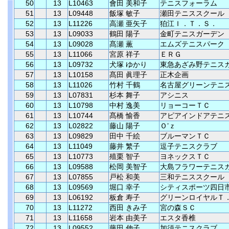
50
13
L10463
會田 美和子
テニスフォーラム
51
13
L09448
飯塚 敏子
瀬田テニススクール
52
13
L11226
高瀬 亜矢子
狛江Ｉ．Ｔ．Ｓ．
53
13
L09033
鶴田 陽子
金町テニスガーデン
54
13
L09028
髙瀬 薫
エムズテニスパーク
55
13
L11066
宮原 祥子
ＥＲＧ
56
13
L09732
犬塚 ゆかり
東急あざみ野テニス
57
13
L10158
髙田 眞理子
正木企画
58
13
L11026
竹村 千鶴
名古屋グリーンテニ
59
13
L07831
杉本 舞子
アシニス
60
13
L10798
中村 逸美
リョーコーＴＣ
61
13
L10744
髙橋 愉香
アピアインドアテニ
62
13
L02822
藤山 陽子
Ｏ’ｚ
63
13
L09829
田中 千絵
ブルーマンＴＣ
64
13
L11049
藤井 繁子
逗子テニスクラブ
65
13
L10773
殖栗 智子
ヨネックスＴＣ
66
13
L09588
松岡 美智子
大島フラワーテニス
67
13
L07855
戸松 和美
三和テニススクール
68
13
L09569
堀口 幸子
シティスポーツ四日
69
13
L06192
板倉 寿子
グリーンロイヤルＴ
70
13
L11272
西田 きみ子
宮の森ＳＣ
71
13
L11658
岩本 由美子
エスタ香椎
72
13
L09552
藤田 伸子
加須テニスクラブ