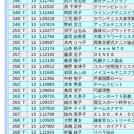
248
13
L11783
西川 登志恵
新庄テニスクラブ
249
T
13
L11532
原 千津子
クリーンビレッジ
249
T
13
L11440
岡部 尚子
ライジングテニスク
249
T
13
L09218
三宅 順子
タウンテニス大泉学
249
T
13
L07819
野村 文江
アップルテニスクラ
253
T
13
L10277
渕下 はるみ
森林ロングウッドテ
253
T
13
L11794
森田 由香里
大島フラワーテニス
255
T
13
L09587
木内 りつ子
西東京硬式テニス協
255
T
13
L12174
山本 和子
Ｔｅａｍ ＭＴＯ
257
13
L12192
藤原 圭子
ＤＥＮＥＢ
258
T
13
L12130
篠原 陽子
札幌テニス協会
258
T
13
L10512
幾野 奈津子
コスパ光明池テニス
260
T
13
L11640
岩田 みふゆ
メイユールテニスプ
260
T
13
L11356
中村 智子
芦屋国際ローン
262
13
L10883
岸本 秀美
チームラビット
263
T
13
L09654
奥田 澄子
巧庭球塾
263
T
13
L09715
髙木 久美子
レインボーＴＳ彩都
263
T
13
L09237
細川 敬子
国立スポーツ科学セ
266
13
L07810
田中 テイ子
チームオクヤマ
267
13
L11708
除内 美早子
ＥＬＤＯ．ＲＡ．Ｄ
268
T
13
L03503
大野 夏女
鎌倉宮カントリーテ
268
T
13
L07902
高橋 正枝
マス・ガイアＴＣ
268
T
13
L11924
伊藤 純子
リベラ仙台