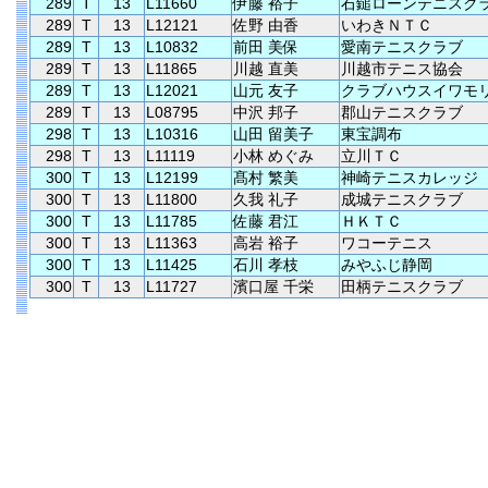
289
T
13
L11660
伊藤 裕子
石鎚ローンテニスク
289
T
13
L12121
佐野 由香
いわきＮＴＣ
289
T
13
L10832
前田 美保
愛南テニスクラブ
289
T
13
L11865
川越 直美
川越市テニス協会
289
T
13
L12021
山元 友子
クラブハウスイワモ
289
T
13
L08795
中沢 邦子
郡山テニスクラブ
298
T
13
L10316
山田 留美子
東宝調布
298
T
13
L11119
小林 めぐみ
立川ＴＣ
300
T
13
L12199
髙村 繁美
神崎テニスカレッジ
300
T
13
L11800
久我 礼子
成城テニスクラブ
300
T
13
L11785
佐藤 君江
ＨＫＴＣ
300
T
13
L11363
高岩 裕子
ワコーテニス
300
T
13
L11425
石川 孝枝
みやふじ静岡
300
T
13
L11727
濱口屋 千栄
田柄テニスクラブ