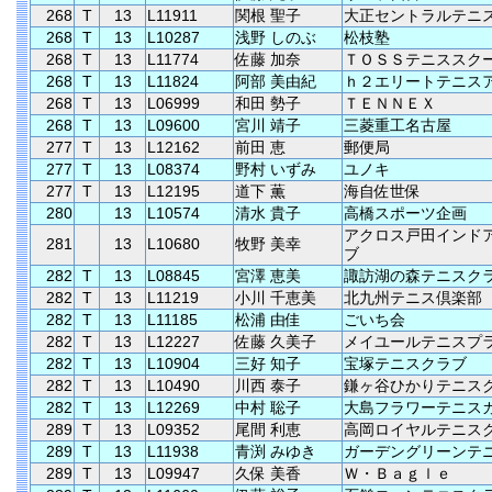
268
T
13
L11911
関根 聖子
大正セントラルテニ
268
T
13
L10287
浅野 しのぶ
松枝塾
268
T
13
L11774
佐藤 加奈
ＴＯＳＳテニススク
268
T
13
L11824
阿部 美由紀
ｈ２エリートテニス
268
T
13
L06999
和田 勢子
ＴＥＮＮＥＸ
268
T
13
L09600
宮川 靖子
三菱重工名古屋
277
T
13
L12162
前田 恵
郵便局
277
T
13
L08374
野村 いずみ
ユノキ
277
T
13
L12195
道下 薫
海自佐世保
280
13
L10574
清水 貴子
高橋スポーツ企画
アクロス戸田インド
281
13
L10680
牧野 美幸
ブ
282
T
13
L08845
宮澤 恵美
諏訪湖の森テニスク
282
T
13
L11219
小川 千恵美
北九州テニス倶楽部
282
T
13
L11185
松浦 由佳
ごいち会
282
T
13
L12227
佐藤 久美子
メイユールテニスプ
282
T
13
L10904
三好 知子
宝塚テニスクラブ
282
T
13
L10490
川西 泰子
鎌ヶ谷ひかりテニス
282
T
13
L12269
中村 聡子
大島フラワーテニス
289
T
13
L09352
尾間 利恵
高岡ロイヤルテニス
289
T
13
L11938
青渕 みゆき
ガーデングリーンテ
289
T
13
L09947
久保 美香
Ｗ・Ｂａｇｌｅ