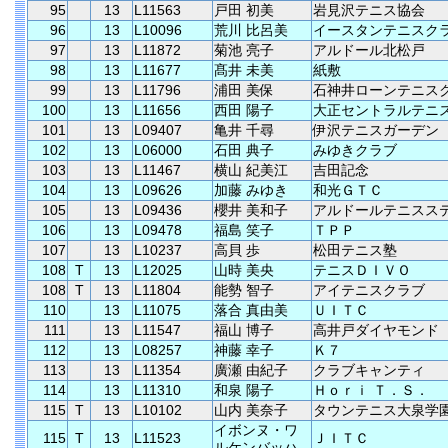
95
13
L11563
戸田 初美
岩見沢テニス協会
96
13
L10096
荒川 比呂美
イースタンテニスク
97
13
L11872
菊池 亮子
アルドール北松戸
98
13
L11677
髙井 未美
紙敷
99
13
L11796
浦田 美保
石神井ローンテニス
100
13
L11656
西田 陽子
大正セントラルテニ
101
13
L09407
亀井 千尋
伊沢テニスガーデン
102
13
L06000
石田 典子
みゆきクラブ
103
13
L11467
横山 紀美江
吉田記念
104
13
L09626
加藤 みゆき
和光ＧＴＣ
105
13
L09436
櫻井 美和子
アルドールテニスス
106
13
L09478
福島 笑子
ＴＰＰ
107
13
L10237
高貝 歩
松田テニス塾
108
T
13
L12025
山時 美央
テニスＤＩＶＯ
108
T
13
L11804
能勢 智子
アイテニスクラブ
110
13
L11075
落合 真由美
ＵＩＴＣ
111
13
L11547
福山 博子
高井戸ダイヤモンド
112
13
L08257
神藤 幸子
Ｋ７
113
13
L11354
廣瀬 由紀子
クラブキャンティ
114
13
L11310
和泉 陽子
Ｈｏｒｉ Ｔ．Ｓ．
115
T
13
L10102
山内 美奈子
タウンテニス大泉学
イボンヌ・ワ
115
T
13
L11523
ＪＩＴＣ
ルケンバッハ