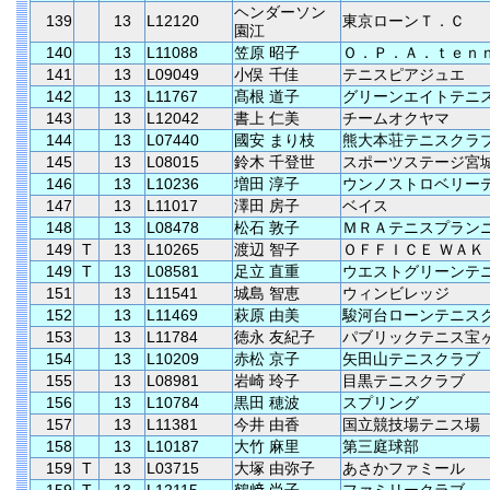
ヘンダーソン
139
13
L12120
東京ローンＴ．Ｃ
園江
140
13
L11088
笠原 昭子
Ｏ．Ｐ．Ａ．ｔｅｎ
141
13
L09049
小俣 千佳
テニスピアジュエ
142
13
L11767
髙根 道子
グリーンエイトテニ
143
13
L12042
書上 仁美
チームオクヤマ
144
13
L07440
國安 まり枝
熊大本荘テニスクラ
145
13
L08015
鈴木 千登世
スポーツステージ宮
146
13
L10236
増田 淳子
ウンノストロベリー
147
13
L11017
澤田 房子
ベイス
148
13
L08478
松石 敦子
ＭＲＡテニスプラン
149
T
13
L10265
渡辺 智子
ＯＦＦＩＣＥ ＷＡＫ
149
T
13
L08581
足立 直重
ウエストグリーンテ
151
13
L11541
城島 智恵
ウィンビレッジ
152
13
L11469
萩原 由美
駿河台ローンテニス
153
13
L11784
徳永 友紀子
パブリックテニス宝
154
13
L10209
赤松 京子
矢田山テニスクラブ
155
13
L08981
岩崎 玲子
目黒テニスクラブ
156
13
L10784
黒田 穂波
スプリング
157
13
L11381
今井 由香
国立競技場テニス場
158
13
L10187
大竹 麻里
第三庭球部
159
T
13
L03715
大塚 由弥子
あさかファミール