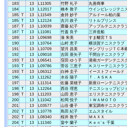
183
13
L11305
竹野 礼子
丸善商事
184
13
L12017
橋本 敦子
ウインビレッジテニ
185
T
13
L11549
倉持 妙子
アルドール柏の葉
185
T
13
L12124
吉川 政子
リトルプリンス
187
T
13
L10039
齋藤 紀子
アップルテニスクラ
187
T
13
L11081
竹蓋 良子
三井造船
189
13
L09698
湊 朱美
すま離宮ＴＳ
190
13
L10764
山村 恵子
横須賀テニスクラブ
191
13
L10709
望月 昌美
サンブリッジＴＣ本
192
13
L09018
吉田 亜矢子
千間台テニスクラブ
193
T
13
L06541
窪田 ゆう子
港南ガーデンテニス
193
T
13
L09786
菅谷 三恵子
Ｋスリーテニスクラ
193
T
13
L06312
白神 圭子
イーストフィールド
196
13
L11262
水谷 陽子
Ｔ．ＡＳＫＡ
197
13
L11314
佐藤 菜穂子
新座ローンテニスク
198
T
13
L12264
西谷 理恵
テニスショップピジ
198
T
13
L11203
山田 恵子
エリステニスクラブ
200
13
L11042
松岡 悦子
ＩＷＡＭＯＴＯ
201
13
L03577
山谷 優子
東宝調布テニスクラ
202
T
13
L10778
島田 紀子
エムスタイル
202
T
13
L08340
桜井 敦子
ＭＡＸＸ
204
T
13
L11340
畠中 蘭子
Ｋｅｎ’ｓ 千葉