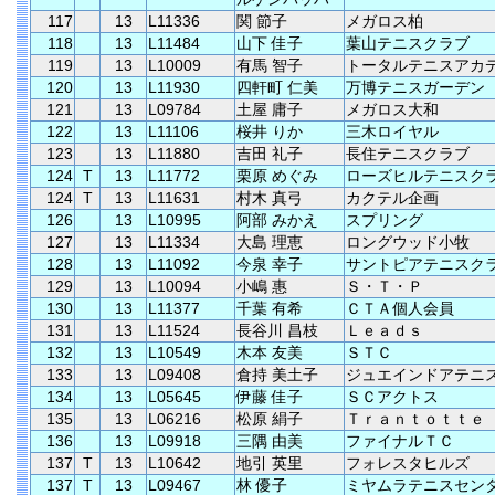
117
13
L11336
関 節子
メガロス柏
118
13
L11484
山下 佳子
葉山テニスクラブ
119
13
L10009
有馬 智子
トータルテニスアカ
120
13
L11930
四軒町 仁美
万博テニスガーデン
121
13
L09784
土屋 庸子
メガロス大和
122
13
L11106
桜井 りか
三木ロイヤル
123
13
L11880
吉田 礼子
長住テニスクラブ
124
T
13
L11772
栗原 めぐみ
ローズヒルテニスク
124
T
13
L11631
村木 真弓
カクテル企画
126
13
L10995
阿部 みかえ
スプリング
127
13
L11334
大島 理恵
ロングウッド小牧
128
13
L11092
今泉 幸子
サントピアテニスク
129
13
L10094
小嶋 惠
Ｓ・Ｔ・Ｐ
130
13
L11377
千葉 有希
ＣＴＡ個人会員
131
13
L11524
長谷川 昌枝
Ｌｅａｄｓ
132
13
L10549
木本 友美
ＳＴＣ
133
13
L09408
倉持 美土子
ジュエインドアテニ
134
13
L05645
伊藤 佳子
ＳＣアクトス
135
13
L06216
松原 絹子
Ｔｒａｎｔｏｔｔｅ
136
13
L09918
三隅 由美
ファイナルＴＣ
137
T
13
L10642
地引 英里
フォレスタヒルズ
137
T
13
L09467
林 優子
ミヤムラテニスセン