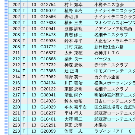
202
T
13
G12754
村上 繁幸
小樽テニス協会
202
T
13
G19072
植野 直樹
ナイナイテニスクラ
202
T
13
G18566
岩辺 滋
ナイナイテニスクラ
202
T
13
G17638
横田 三夫
マキシマムスポーツ
202
T
13
G10941
渡部 訓寵
ノアインドア広島西
208
T
13
G15473
貴志 修己
名細テニスクラブ
208
T
13
G19935
鈴木 孝平
大正セントラルテニ
208
T
13
G01772
井村 栄記
新日鐵住金八幡
211
13
G16827
太田 束穂
石神井ＬＴＣ
212
T
13
G10868
柴田 良一
バージュ
212
T
13
G17732
神森 忠敏
赤門テニスクラブ
214
T
13
G17883
辻 正博
中モズローンテニス
214
T
13
G17982
浦野 英一
カクテル企画
216
13
G04134
川口 善治
横浜スポーツマンク
217
T
13
G20122
東郷 忠明
名細テニスクラブ
217
T
13
G08941
清重 舜介
明治神宮外苑テニス
219
13
G14926
鈴木 敏昭
日吉ローンテニスク
220
13
G14929
冬木 嘉平次
国立競技場霞ヶ丘庭
221
T
13
G18237
平林 行夫
武蔵野ローンテニス
221
T
13
G16401
大澤 研二
武蔵野ローンテニス
223
T
13
G19291
原田 忠明
木陽会
223
T
13
G20059
佐藤 一志
ラブインドアＴ．Ｃ