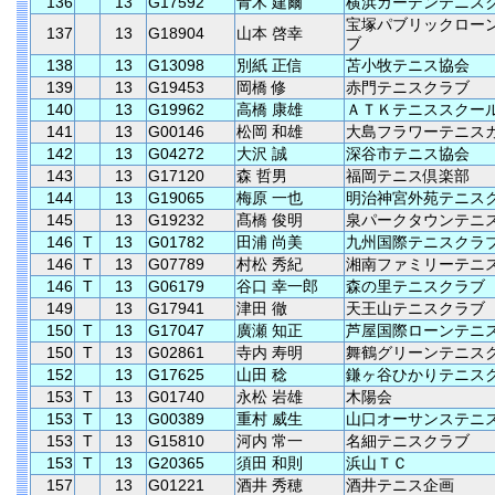
136
13
G17592
青木 建爾
横浜ガーデンテニス
宝塚パブリックロー
137
13
G18904
山本 啓幸
ブ
138
13
G13098
別紙 正信
苫小牧テニス協会
139
13
G19453
岡橋 修
赤門テニスクラブ
140
13
G19962
高橋 康雄
ＡＴＫテニススクー
141
13
G00146
松岡 和雄
大島フラワーテニス
142
13
G04272
大沢 誠
深谷市テニス協会
143
13
G17120
森 哲男
福岡テニス倶楽部
144
13
G19065
梅原 一也
明治神宮外苑テニス
145
13
G19232
髙橋 俊明
泉パークタウンテニ
146
T
13
G01782
田浦 尚美
九州国際テニスクラ
146
T
13
G07789
村松 秀紀
湘南ファミリーテニ
146
T
13
G06179
谷口 幸一郎
森の里テニスクラブ
149
13
G17941
津田 徹
天王山テニスクラブ
150
T
13
G17047
廣瀬 知正
芦屋国際ローンテニ
150
T
13
G02861
寺内 寿明
舞鶴グリーンテニス
152
13
G17625
山田 稔
鎌ヶ谷ひかりテニス
153
T
13
G01740
永松 岩雄
木陽会
153
T
13
G00389
重村 威生
山口オーサンステニ
153
T
13
G15810
河内 常一
名細テニスクラブ
153
T
13
G20365
須田 和則
浜山ＴＣ
157
13
G01221
酒井 秀穂
酒井テニス企画