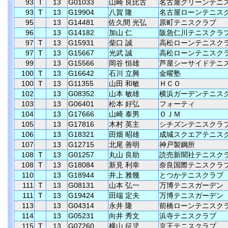
93
T
13
G01033
山崎 良比古
名古屋グリーンテニ
93
T
13
G19904
八賀 隆
名古屋ローンテニス
95
13
G14481
佐久間 光弘
原町テニスクラブ
96
13
G14182
加山 仁
阪急仁川テニスクラ
97
T
13
G15931
柴口 誠
高松ローンテニスク
97
T
13
G15667
光武 誠
高松ローンテニスク
99
13
G15566
岡谷 恒雄
芦屋シーサイドテニ
100
T
13
G16642
石川 立興
金曜塾
100
T
13
G11355
山田 和敏
ＨＣＯ
102
13
G08352
山本 敏雄
横浜ガーデンテニス
103
13
G06401
松本 好弘
フォーティ
104
13
G17666
山崎 泰男
ＯＪＭ
105
13
G17816
木村 英主
シチズンテニスクラ
106
13
G18321
田畑 昭雄
成城スクエアテニス
107
13
G12715
北尾 善明
神戸製鋼所
108
T
13
G01257
丸山 良助
読売新聞社テニスク
108
T
13
G18084
新見 利幸
奈良国際テニスクラ
110
13
G18944
井上 雅幾
とつかテニスクラブ
111
T
13
G08131
山本 弘一
万博テニスガーデン
111
T
13
G19424
田端 定夫
万博テニスガーデン
113
13
G04314
永井 隆
前橋ローンテニスク
114
13
G05231
向井 秀文
浜寺テニスクラブ
115
T
13
G07260
横山 征児
京王テニスクラブ